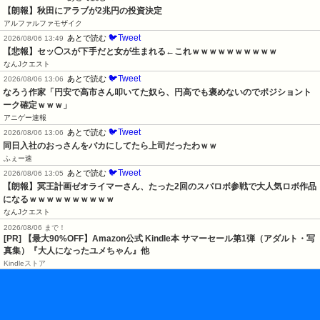
【朗報】秋田にアラブが2兆円の投資決定
アルファルファモザイク
🐦Tweet
あとで読む
2026/08/06 13:49
【悲報】セッ◯スが下手だと女が生まれる←これｗｗｗｗｗｗｗｗｗｗ
なんJクエスト
🐦Tweet
あとで読む
2026/08/06 13:06
なろう作家「円安で高市さん叩いてた奴ら、円高でも褒めないのでポジショント
ーク確定ｗｗｗ」
アニゲー速報
🐦Tweet
あとで読む
2026/08/06 13:06
同日入社のおっさんをバカにしてたら上司だったわｗｗ
ふぇー速
🐦Tweet
あとで読む
2026/08/06 13:05
【朗報】冥王計画ゼオライマーさん、たった2回のスパロボ参戦で大人気ロボ作品
になるｗｗｗｗｗｗｗｗｗｗ
なんJクエスト
2026/08/06 まで！
[PR]
【最大90%OFF】Amazon公式 Kindle本 サマーセール第1弾（アダルト・写
真集）『大人になったユメちゃん』他
Kindleストア