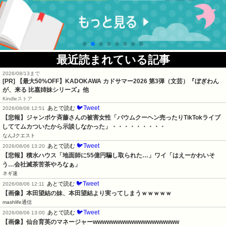
最近読まれている記事
2026/08/13まで
[PR]
【最大50%OFF】KADOKAWA カドサマー2026 第3弾（文芸）『ぼぎわん
が、来る 比嘉姉妹シリーズ』他
Kindleストア
🐦Tweet
あとで読む
2026/08/06 12:51
【悲報】ジャンポケ斉藤さんの被害女性「バウムクーヘン売ったりTikTokライブ
しててムカついたから示談しなかった」・・・・・・・・・
なんJクエスト
🐦Tweet
あとで読む
2026/08/06 13:20
【悲報】積水ハウス「地面師に55億円騙し取られた…」ワイ「はえーかわいそ
う…会社滅茶苦茶やろなぁ」
ネギ速
🐦Tweet
あとで読む
2026/08/06 12:11
【画像】本田望結の妹、本田望結より実ってしまうｗｗｗｗｗ
mashlife通信
🐦Tweet
あとで読む
2026/08/06 13:00
【画像】仙台育英のマネージャーwwwwwwwwwwwwwwwwwww