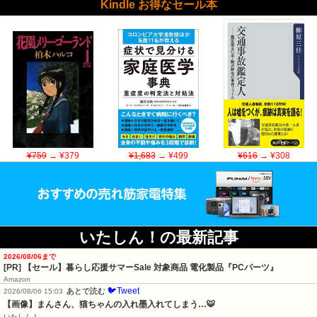
Kindle お得なセール本
¥759
→ ¥379
¥1,683
→ ¥499
¥616
→ ¥308
いたしん！の最新記事
2026/08/06まで
[PR]
【セール】暮らし応援サマーSale 対象商品 電化製品『PCパーツ』
Amazon
🐦Tweet
あとで読む
2026/08/06 15:03
【画像】まんさん、猫ちゃんの入れ墨入れてしまう…🐯
いたしん！