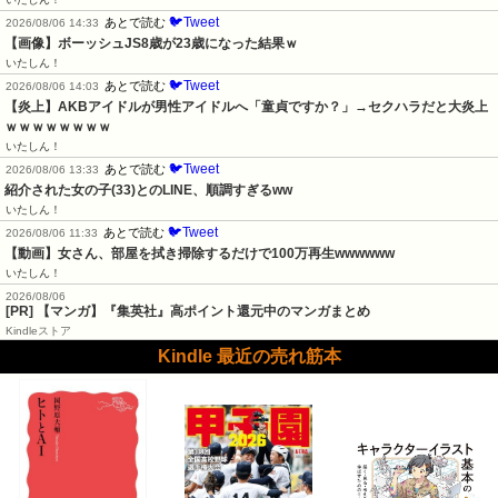
🐦Tweet
あとで読む
2026/08/06 14:33
【画像】ボーッシュJS8歳が23歳になった結果ｗ
いたしん！
🐦Tweet
あとで読む
2026/08/06 14:03
【炎上】AKBアイドルが男性アイドルへ「童貞ですか？」→セクハラだと大炎上
ｗｗｗｗｗｗｗｗ
いたしん！
🐦Tweet
あとで読む
2026/08/06 13:33
紹介された女の子(33)とのLINE、順調すぎるww
いたしん！
🐦Tweet
あとで読む
2026/08/06 11:33
【動画】女さん、部屋を拭き掃除するだけで100万再生wwwwww
いたしん！
2026/08/06
[PR] 【マンガ】『集英社』高ポイント還元中のマンガまとめ
Kindleストア
Kindle 最近の売れ筋本