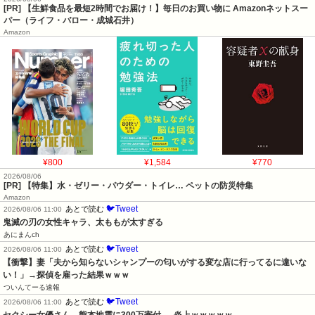
[PR] 【生鮮食品を最短2時間でお届け！】毎日のお買い物に Amazonネットスー
パー（ライフ・バロー・成城石井）
Amazon
¥800
¥1,584
¥770
2026/08/06
[PR] 【特集】水・ゼリー・パウダー・トイレ… ペットの防災特集
Amazon
🐦Tweet
あとで読む
2026/08/06 11:00
鬼滅の刃の女性キャラ、太ももが太すぎる
あにまんch
🐦Tweet
あとで読む
2026/08/06 11:00
【衝撃】妻「夫から知らないシャンプーの匂いがする変な店に行ってるに違いな
い！」→探偵を雇った結果ｗｗｗ
ついんてーる速報
🐦Tweet
あとで読む
2026/08/06 11:00