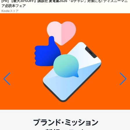
[PR] 【最大30%OFF】講談社 夏電書2026「Dチャレ」対策にも! ディズニーマニ
ア必読本フェア
Kindleストア