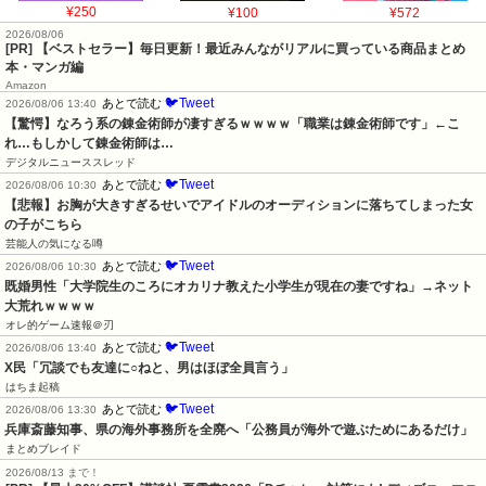
¥250
¥100
¥572
2026/08/06
[PR] 【ベストセラー】毎日更新！最近みんながリアルに買っている商品まとめ
本・マンガ編
Amazon
🐦Tweet
あとで読む
2026/08/06 13:40
【驚愕】なろう系の錬金術師が凄すぎるｗｗｗｗ「職業は錬金術師です」←こ
れ…もしかして錬金術師は…
デジタルニューススレッド
🐦Tweet
あとで読む
2026/08/06 10:30
【悲報】お胸が大きすぎるせいでアイドルのオーディションに落ちてしまった女
の子がこちら
芸能人の気になる噂
🐦Tweet
あとで読む
2026/08/06 10:30
既婚男性「大学院生のころにオカリナ教えた小学生が現在の妻ですね」→ネット
大荒れｗｗｗｗ
オレ的ゲーム速報＠刃
🐦Tweet
あとで読む
2026/08/06 13:40
X民「冗談でも友達に○ねと、男はほぼ全員言う」
はちま起稿
🐦Tweet
あとで読む
2026/08/06 13:30
兵庫斎藤知事、県の海外事務所を全廃へ「公務員が海外で遊ぶためにあるだけ」
まとめブレイド
2026/08/13 まで！