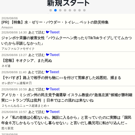
2026/08/06
[PR] 【特集】水・ゼリー・パウダー・トイレ… ペットの防災特集
Amazon
🐦Tweet
あとで読む
2026/08/06 14:30
ジャンポケ斉藤の被害女性「バウムクーヘン売ったりTikTokライブしててムカつ
いたから示談しなかった」
アルファルファモザイク
🐦Tweet
あとで読む
2026/08/06 13:27
【悲報】キオクシア、また死ぬ
ネギ速
🐦Tweet
あとで読む
2026/08/06 11:40
【ヤバすぎ】路上で相手の持ち物に○○を付けて荒稼ぎした凶悪犯、捕まる
オレ的ゲーム速報＠刃
🐦Tweet
あとで読む
2026/08/06 10:59
アメリカ・ミシガン州の民主党予備選挙 イスラム教徒の“急進左派”候補が勝利確
実に⋯トランプ氏は批判   |  日本ではこの流れは来ないね
２ちゃんねるニュース超速まとめ＋
🐦Tweet
あとで読む
2026/08/06 10:57
トメ「私の老後は心配ないわ。施設に入るから」と言っていたのに実際は「国民
年金６万しかもらってないし暮らせない」と言いだし義兄宅に転がり込んだ→
怒り新党
2026/08/06