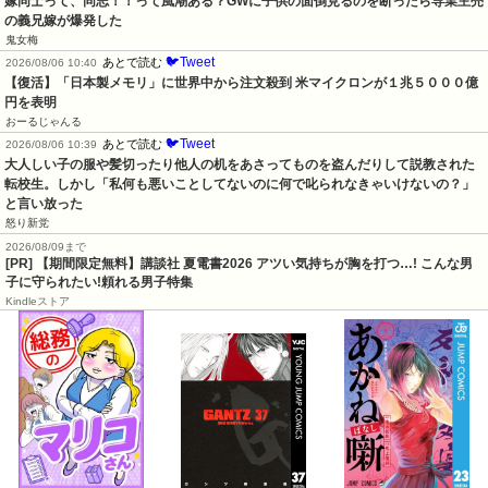
嫁同士って、同志！！って風潮ある？GWに子供の面倒見るのを断ったら専業主売
の義兄嫁が爆発した
鬼女梅
🐦Tweet
あとで読む
2026/08/06 10:40
【復活】「日本製メモリ」に世界中から注文殺到 米マイクロンが１兆５０００億
円を表明
おーるじゃんる
🐦Tweet
あとで読む
2026/08/06 10:39
大人しい子の服や髪切ったり他人の机をあさってものを盗んだりして説教された
転校生。しかし「私何も悪いことしてないのに何で叱られなきゃいけないの？」
と言い放った
怒り新党
2026/08/09まで
[PR] 【期間限定無料】講談社 夏電書2026 アツい気持ちが胸を打つ…! こんな男
子に守られたい!頼れる男子特集
Kindleストア