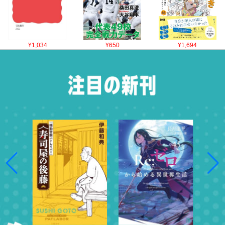
¥1,034
¥650
¥1,694