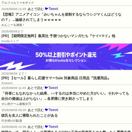
アルファルファモザイク
🐦Tweet
あとで読む
2026/08/06 12:05
【悲報】アニメアイコン「みいちゃんを規制するならウシジマくんはどうな
の？」→論破されてしまうｗｗｗｗｗ
わんこーる速報！
2026/08/08まで
[PR] 【期間限定無料】集英社 予測つかないマンガたち『ケイ×マイ』他
Kindleストア
2026/08/06 まで！
[PR]
【セール】暮らし応援サマーSale 対象商品 日用品『洗濯用品』
Amazon
🐦Tweet
あとで読む
2026/08/06 11:00
「何者にもなれなかった結果、○○するのは本当にやめた方がいい。それやっても
自分の価値は上がらない」→各界隈に突き刺さってしまう
オレ的ゲーム速報＠刃
🐦Tweet
あとで読む
2026/08/06 09:30
彼氏を友人に寝取られたことがある
行き掛けの駄賃
🐦Tweet
あとで読む
2026/08/06 10:39