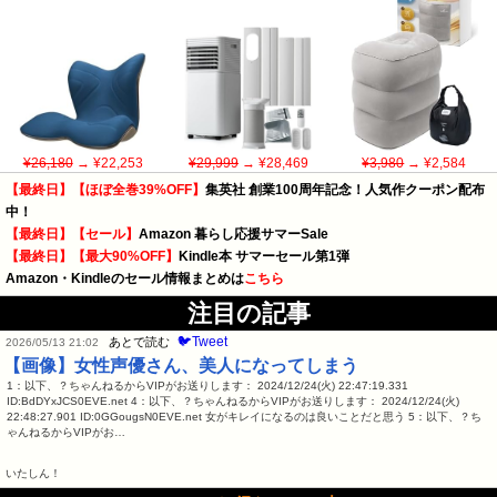
¥26,180
→ ¥22,253
¥29,999
→ ¥28,469
¥3,980
→ ¥2,584
【最終日】【ほぼ全巻39%OFF】
集英社 創業100周年記念！人気作クーポン配布
中！
【最終日】【セール】
Amazon 暮らし応援サマーSale
【最終日】【最大90%OFF】
Kindle本 サマーセール第1弾
Amazon・Kindleのセール情報まとめは
こちら
注目の記事
🐦Tweet
あとで読む
2026/05/13 21:02
【画像】女性声優さん、美人になってしまう
1：以下、？ちゃんねるからVIPがお送りします： 2024/12/24(火) 22:47:19.331
ID:BdDYxJCS0EVE.net 4：以下、？ちゃんねるからVIPがお送りします： 2024/12/24(火)
22:48:27.901 ID:0GGougsN0EVE.net 女がキレイになるのは良いことだと思う 5：以下、？ち
ゃんねるからVIPがお…
いたしん！