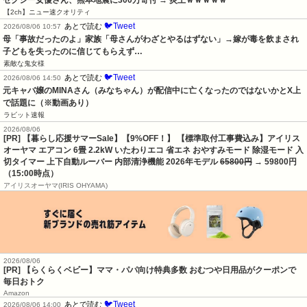
セクシー女優さん、熊本地震に300万寄付 → 炎上ｗｗｗｗｗ
【2ch】ニュー速クオリティ
🐦Tweet
あとで読む
2026/08/06 10:57
母「事故だったのよ」家族「母さんがわざとやるはずない」→嫁が毒を飲まされ
子どもを失ったのに信じてもらえず…
素敵な鬼女様
🐦Tweet
あとで読む
2026/08/06 14:50
元キャバ嬢のMINAさん（みなちゃん）が配信中に亡くなったのではないかとX上
で話題に（※動画あり）
ラビット速報
2026/08/06
[PR] 【暮らし応援サマーSale】【9%OFF！】 【標準取付工事費込み】アイリス
オーヤマ エアコン 6畳 2.2kW いたわりエコ 省エネ おやすみモード 除湿モード 入
切タイマー 上下自動ルーバー 内部清浄機能 2026年モデル
65800円
→ 59800円
（15:00時点）
アイリスオーヤマ(IRIS OHYAMA)
2026/08/06
[PR] 【らくらくベビー】ママ・パパ向け特典多数 おむつや日用品がクーポンで
毎日おトク
Amazon
🐦Tweet
あとで読む
2026/08/06 14:00