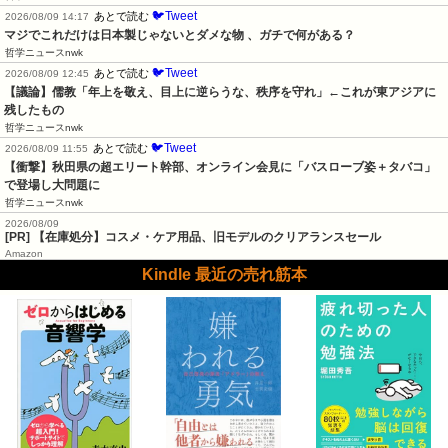
🐦Tweet
あとで読む
2026/08/09 14:17
マジでこれだけは日本製じゃないとダメな物 、ガチで何がある？
哲学ニュースnwk
🐦Tweet
あとで読む
2026/08/09 12:45
【議論】儒教「年上を敬え、目上に逆らうな、秩序を守れ」←これが東アジアに
残したもの
哲学ニュースnwk
🐦Tweet
あとで読む
2026/08/09 11:55
【衝撃】秋田県の超エリート幹部、オンライン会見に「バスローブ姿＋タバコ」
で登場し大問題に
哲学ニュースnwk
2026/08/09
[PR] 【在庫処分】コスメ・ケア用品、旧モデルのクリアランスセール
Amazon
Kindle 最近の売れ筋本