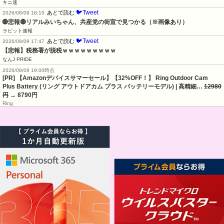
キニ速
🐦Tweet
あとで読む
2026/08/09 18:10
🔴悲報🔴リアルみいちゃん、共産党の街宣で見つかる（※画像あり）
ラビット速報
🐦Tweet
あとで読む
2026/08/09 17:47
【悲報】税務署が脱税ｗｗｗｗｗｗｗｗｗ
なんJ PRIDE
2026/08/09 19:00時点
[PR] 【Amazonデバイスサマーセール】【32%OFF！】 Ring Outdoor Cam
Plus Battery (リング アウトドアカム プラス バッテリーモデル) | 高精細…
12980
円
→ 8790円
Ring