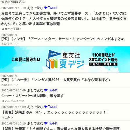
海外の万国反応記
🐦Tweet
あとで読む
2026/08/09 13:19
赤信号で追突してきた加害女性、降りてこず謝罪ポーズ→「わざとじゃないのに
保険使うの！？」と大号泣ｗｗ被害者の私を悪者扱いし、旦那まで「妻を強く言
わないで」と庇い出す地獄の事故現場
スカッと王国！
2026/08/09
[PR] 【マンガ】『アース・スター』セール・キャンペーン中のマンガ本まとめ
Kindleストア
2026/08/09
[PR] 【この一冊】「マンガ大賞2026」大賞受賞作『本なら売るほど』
Kindleストア
🐦Tweet
あとで読む
2026/08/09 16:09
ショートスリーパー堀大輔氏、涙を流す
コノユビニュース
🐦Tweet
あとで読む
2026/08/09 16:09
【画像】浜崎あゆみ（47）、エッッッッッッッッッッッッッッッ！！
うしみつ
🐦Tweet
あとで読む
2026/08/09 16:10
【悲報】米農家「もう無理です…」過去最大の在庫を抱える状態で新米収穫