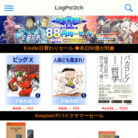
LogPo!2ch
Kindle日替わりセール ◆本日50冊が対象
¥330
→ ¥99
¥330
→ ¥99
¥1,870
→ ¥499
Amazonデバイスサマーセール