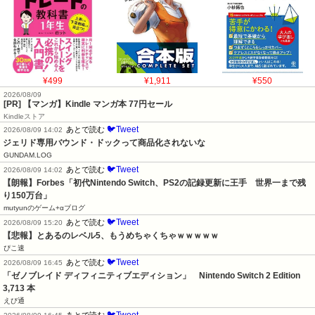
¥499
¥1,911
¥550
2026/08/09
[PR] 【マンガ】Kindle マンガ本 77円セール
Kindleストア
🐦Tweet
あとで読む
2026/08/09 14:02
ジェリド専用バウンド・ドックって商品化されないな
GUNDAM.LOG
🐦Tweet
あとで読む
2026/08/09 14:02
【朗報】Forbes「初代Nintendo Switch、PS2の記録更新に王手　世界一まで残
り150万台」
mutyunのゲーム+αブログ
🐦Tweet
あとで読む
2026/08/09 15:20
【悲報】とあるのレベル5、もうめちゃくちゃｗｗｗｗｗ
ぴこ速
🐦Tweet
あとで読む
2026/08/09 16:45
「ゼノブレイド ディフィニティブエディション」　Nintendo Switch 2 Edition　
3,713 本
えび通
🐦Tweet
あとで読む