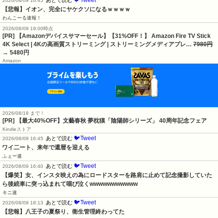
2026/08/09 16:45
【悲報】イオン、完全にヤケクソになるｗｗｗｗ
わんこーる速報！
2026/08/09 19:00時点
[PR] 【Amazonデバイスサマーセール】【31%OFF！】 Amazon Fire TV Stick
4K Select | 4Kの高画質ストリーミング | ストリーミングメディアプレ…
7980円
→ 5480円
Amazon
2026/08/18 まで！
[PR] 【最大40%OFF】文藝春秋 夢枕獏「陰陽師シリーズ」 40周年記念フェア
Kindleストア
🐦Tweet
あとで読む
2026/08/09 16:45
ワイ二ート、来年で還暦を迎える
ふぇー速
🐦Tweet
あとで読む
2026/08/09 16:40
【爆笑】女、インスタ映えの為にロードスターを路肩に止めて記念撮影していた
ら後続車に突っ込まれて咽び泣くwwwwwwwwwww
キニ速
🐦Tweet
あとで読む
2026/08/09 18:13
【悲報】八王子の夏祭り、衛生管理終わってた