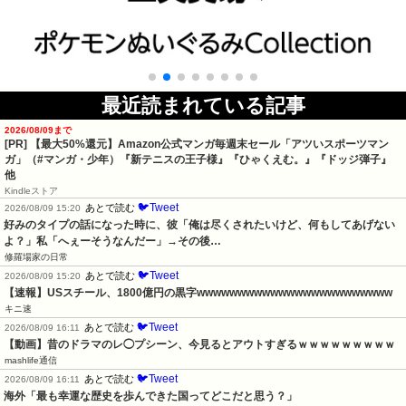
最近読まれている記事
2026/08/09まで
[PR]
【最大50%還元】Amazon公式マンガ毎週末セール「アツいスポーツマン
ガ」（#マンガ・少年）『新テニスの王子様』『ひゃくえむ。』『ドッジ弾子』
他
Kindleストア
🐦Tweet
あとで読む
2026/08/09 15:20
好みのタイプの話になった時に、彼「俺は尽くされたいけど、何もしてあげない
よ？」私「へぇーそうなんだー」→その後…
修羅場家の日常
🐦Tweet
あとで読む
2026/08/09 15:20
【速報】USスチール、1800億円の黒字wwwwwwwwwwwwwwwwwwwwwwww
キニ速
🐦Tweet
あとで読む
2026/08/09 16:11
【動画】昔のドラマのレ◯プシーン、今見るとアウトすぎるｗｗｗｗｗｗｗｗｗ
mashlife通信
🐦Tweet
あとで読む
2026/08/09 16:11
海外「最も幸運な歴史を歩んできた国ってどこだと思う？」