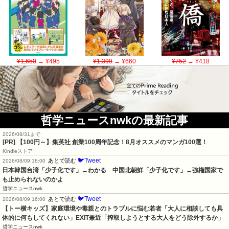
¥1,650
→ ¥495
¥1,399
→ ¥660
¥752
→ ¥418
哲学ニュースnwkの最新記事
2026/08/31まで
[PR]
【100円～】集英社 創業100周年記念！8月オススメのマンガ100選！
Kindleストア
🐦Tweet
あとで読む
2026/08/09 18:00
日本韓国台湾「少子化です」←わかる　中国北朝鮮「少子化です」←強権国家で
も止められないのかよ
哲学ニュースnwk
🐦Tweet
あとで読む
2026/08/09 16:00
【トー横キッズ】家庭環境や毒親とのトラブルに悩む若者「大人に相談しても具
体的に何もしてくれない」EXIT兼近「搾取しようとする大人をどう除外するか」
哲学ニュースnwk