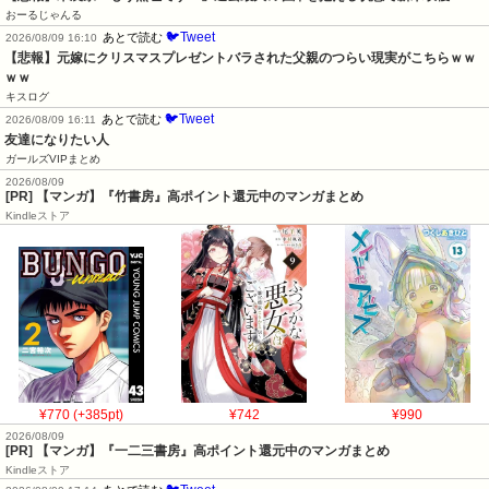
おーるじゃんる
🐦Tweet
あとで読む
2026/08/09 16:10
【悲報】元嫁にクリスマスプレゼントバラされた父親のつらい現実がこちらｗｗ
ｗｗ
キスログ
🐦Tweet
あとで読む
2026/08/09 16:11
友達になりたい人
ガールズVIPまとめ
2026/08/09
[PR] 【マンガ】『竹書房』高ポイント還元中のマンガまとめ
Kindleストア
¥770 (+385pt)
¥742
¥990
2026/08/09
[PR] 【マンガ】『一二三書房』高ポイント還元中のマンガまとめ
Kindleストア