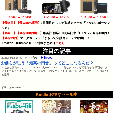
¥6,980
→ ¥4,980
¥12,980
→ ¥8,790
¥19,980
→ ¥16,980
【最終日】【最大50%還元】
3日間限定 マンガ毎週末セール「アツいスポーツマ
ンガ」
【最終日】【全巻100円均一】
集英社 創業100周年記念『GANTZ』全巻100円！
【全巻99円】
マッグガーデン『まもって守護月天！』99円均一！
Amazon・Kindleのセール情報まとめは
こちら
注目の記事
🐦Tweet
あとで読む
2026/05/12 16:38
お前らが思う「最高の田舎」ってどこになるんだ？
1: 名無し募集中。。。 2026/05/12(火) 03:56:34.01 0 俺はダントツ滋賀県だった 関西だけあり
アクセスもそこまで悪くなくて 京都寄りは栄えていたし 田舎だけど過ごしやすかった 地味だけ
ど最高…
哲学ニュースnwk
Kindle お得なセール本