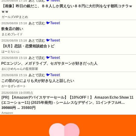
🐦Tweet
あとで読む
2026/08/09 17:14
【画像】昨日の銀だこ、８８人しか買えない８８円に大行列をなす都民コチラｗ
ｗｗ
ガールズVIPまとめ
🐦Tweet
あとで読む
2026/08/09 15:18
飲食店の賄い
まとめブレイド
🐦Tweet
あとで読む
2026/08/09 15:18
【8月】恋話・恋愛相談総合トピ
はーとらいふ
🐦Tweet
あとで読む
2026/08/09 15:19
PCエンジン、メガドライブ、セガサターンが好きだった人
おにひめちゃんの監視部屋
🐦Tweet
あとで読む
2026/08/09 15:19
この世のなによりも犬が好きな人と話したい
がーるずレポート
2026/08/09 19:00時点
[PR] 【Amazonデバイスサマーセール】【10%OFF！】 Amazon Echo Show 11
(エコーショー11) (2025年発売) - シームレスなデザイン、11インチフルH…
39980円
→ 35980円
Amazon