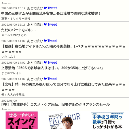
Amazon
🐦Tweet
あとで読む
2026/08/09 15:19
中国の三峡ダムが全開放流を実施…長江流域で深刻な洪水被害！
軍事・ミリタリー速報
🐦Tweet
あとで読む
2026/08/09 15:18
ただのパートなのに…
ガールズVIPまとめ
🐦Tweet
あとで読む
2026/08/09 14:02
【動画】御当地アイドルだった頃の今田美桜、レベチｗｗｗｗｗｗｗｗｗｗｗｗ
ｗｗｗｗｗｗ
いたしん！
🐦Tweet
あとで読む
2026/08/09 14:02
上原浩治「250Sで名球会入りは甘い。300か350に上げてもいい」
まとめブレイド
🐦Tweet
あとで読む
2026/08/09 14:02
【悲報】精一杯の勇気を振り絞って自分で刈り上げに挑戦してみた結果ｗｗｗｗ
ｗｗｗｗ
働く大人の非常識
2026/08/09
[PR] 【在庫処分】コスメ・ケア用品、旧モデルのクリアランスセール
Amazon