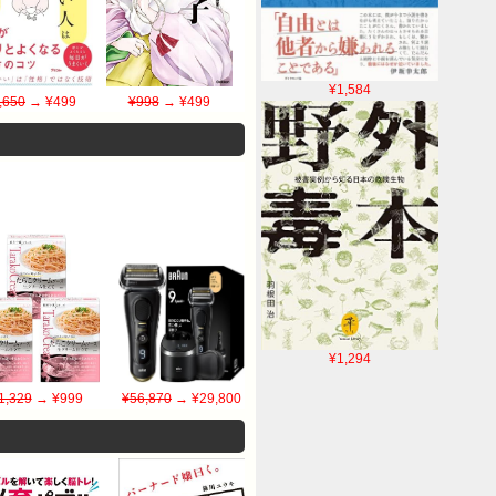
¥1,584
,650
→ ¥499
¥998
→ ¥499
¥1,294
1,329
→ ¥999
¥56,870
→ ¥29,800