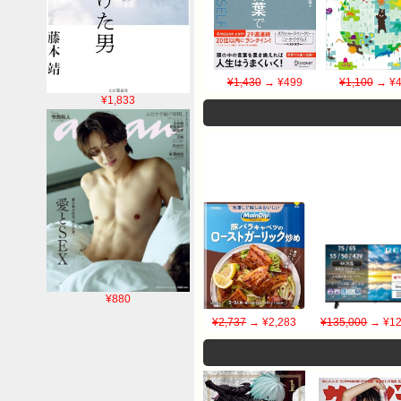
¥1,430
→ ¥499
¥1,100
→ ¥4
¥1,833
¥880
¥2,737
→ ¥2,283
¥135,000
→ ¥12