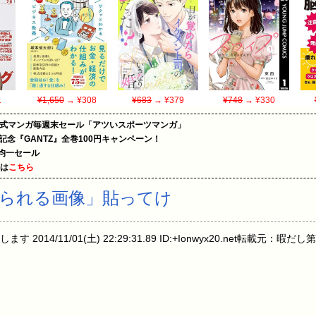
1
¥1,650
→ ¥308
¥683
→ ¥379
¥748
→ ¥330
on公式マンガ毎週末セール「アツいスポーツマンガ」
年記念『GANTZ』全巻100円キャンペーン！
円均一セール
めは
こちら
られる画像」貼ってけ
ます 2014/11/01(土) 22:29:31.89 ID:+Ionwyx20.net転