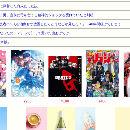
に漂着した白人だった説
丁男、直前に母を亡くし精神的ショックを受けていたと判明
患者399人を治療せず放置したらどうなるか見たろ！」→40年間続けてしまう
だったの！？」って知って驚いた曲あげてけ
『米飯』
¥906
¥100
¥400