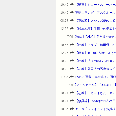
10:45
【動画】ショートスリーパー
10:45
英語スラング「アスクホール
08:57
【正論乙】メシマズ嫁のご飯
12:52
【熊本地震】手術中の患者を
[PR]
【特集】FANCL 美と健や
10:46
【朗報】アラブ、秋田県に2
12:25
【画像】咲-saki-作者、
10:20
【朗報】「ほの暮らしの庭」
10:20
【悲報】外国人の医療費未払
11:02
EAさん買収、完全完了。買収
[PR]
10:37
【悲報】ニセコイさん、ガチ
10:37
10:36
アニメ「ジャイアントお嬢様」