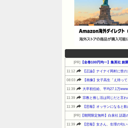
[PR]
【全巻100円均一】集英社 創業
11:12
【正論】ナイナイ岡村に世の
08:03
【画像】女子高生「え待って
11:39
大卒初任給、平均27.1万www
11:39
宗教と推し活は同じだと言わ
11:39
【悲報】オッサンになると飲
[PR]
11:39
【悲報】女さん、生理の匂い