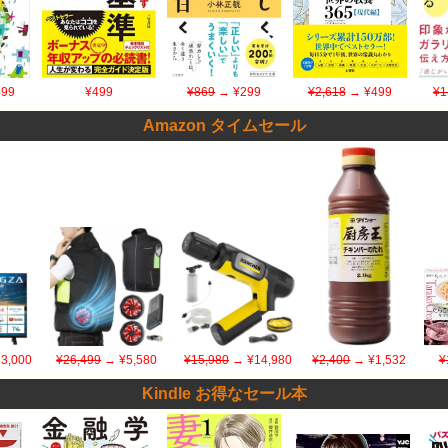
99
¥499
¥869
→ ¥299
¥2,618
→ ¥499
¥1
Amazon タイムセール
3,000
¥26,499
→ ¥5,580
¥15,980
→ ¥14,980
¥2,400
→ ¥1,532
¥
Kindle お得なセール本