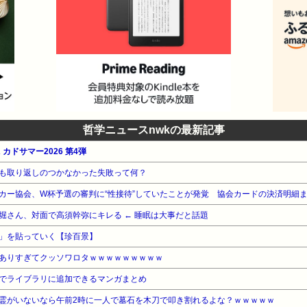
哲学ニュースnwkの最新記事
 カドサマー2026 第4弾
も取り返しのつかなかった失敗って何？
カー協会、W杯予選の審判に“性接待”していたことが発覚 協会カードの決済明細
堀さん、対面で高須幹弥にキレる ← 睡眠は大事だと話題
」を貼っていく【珍百景】
ありすぎてクッソワロタｗｗｗｗｗｗｗｗｗ
0円）でライブラリに追加できるマンガまとめ
霊がいないなら午前2時に一人で墓石を木刀で叩き割れるよな？ｗｗｗｗｗ