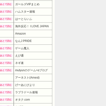
ガールズVIPまとめ
あとで読む
ハムスター速報
あとで読む
はーとらいふ
あとで読む
海外反応！ I LOVE JAPAN
あとで読む
Amazon
なんJ PRIDE
あとで読む
ゲーム魔人
あとで読む
えび通
あとで読む
ネギ速
あとで読む
mutyunのゲーム+αブログ
あとで読む
アーネスト(Arnest)
げーあにびより
あとで読む
ラブラドール速報
あとで読む
オタク.com
あとで読む