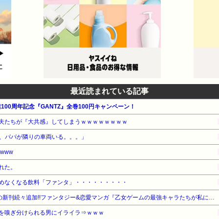
最近読まれている記事
100周年記念『GANTZ』全巻100円キャンペーン！
夫たちが『大共感』してしまうｗｗｗｗｗｗｗｗ
、パパが隣りの車両いる。。。」
www
れた。
めなくなる飲料「ファンタ」・・・・・・・・・
【期間限定無料】白泉社 話題の新刊続々追加!!ファンタジー&恋愛マンガ『乙女ゲームの最強キャラたちが私に執着する』他
を嗅ぎ分けられる男にイライラ⇒ｗｗｗ