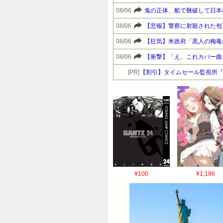
08/06
鬼の正体、船で難破して日本
08/06
【悲報】警察に射殺された包
08/06
【狂気】米政府「黒人の梅毒
08/06
【衝撃】「え、これカバー曲
[PR]
【割引】タイムセール監視所
¥100
¥1,186