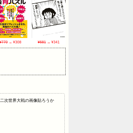
¥770
→ ¥308
¥681
→ ¥341
載元：暇だし第二次世界大戦の画像貼ろうか