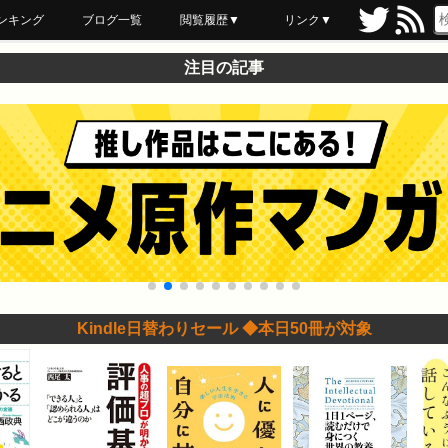
ンキング
ブログ一覧
閲覧履歴▼
リンク▼
ブックマーク
最近読んだ
あとで読む
ネットスーパー
飲食店舗用品
セール情報
注目の記事
Kindle日替わりセール ◆本日50冊が対象