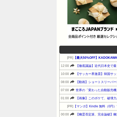
[PR]
【最大50%OFF】KADOKAWA
12:00
【徹底議論】近代日本史で最
10:00
【サッカー界激震】韓国サッ
08:00
【動画】ショートスリーパー
07:00
世界の「変わった自動販売機
01:00
【画像】このボケて、破壊力
[PR]
【マンガ】Kindle 無料（
00:00
【幽霊否定派、完全論破】幽