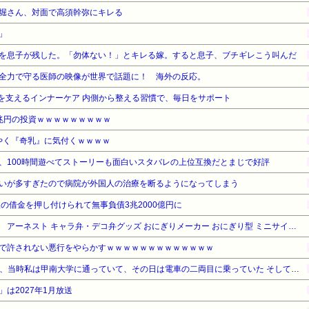
堀さん、対面で高須幹弥にキレる
」
を息子が残した。「勿体ない！」とキレる嫁。すると息子、ブチギレこう叫んだ
全力で守る医師の映像が世界で話題に！ 海外の反応。
かさを支えるインナーケア 内側から整える習慣で、毎日をサポート
兆円の投資ｗｗｗｗｗｗｗｗｗ
ようやく『奇乳』に気付くｗｗｗｗ
、100時間遊べてストーリーも面白いスタバレの上位互換だとまじで好評
いが多すぎたので病院が外国人の治療を断るようになってしまう
の借金を押し付けられて無事負債3兆2000億円に
【タイムセール】【9%OFF！】 アーネスト キャラ弁・デコ弁グッズ おにぎりメーカー おにぎり型 ミニサイズ 手まりこむすび 海苔パンチ付き 手づかみ食べ 幼児食 おにぎりケース nicoキッチン A-77294
で許されない悪行をやらかすｗｗｗｗｗｗｗｗｗｗｗｗｗ
【修羅場】2005年の4月25日、当時私は甲南大学に通っていて、その日は電車の二両目に乗っていた そしてあの脱線事故に巻き込まれて膝から下を切断することになり…
は2027年1月放送