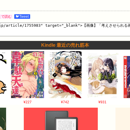
とで読む
🐦Tweet
Kindle 最近の売れ筋本
¥227
¥742
¥931