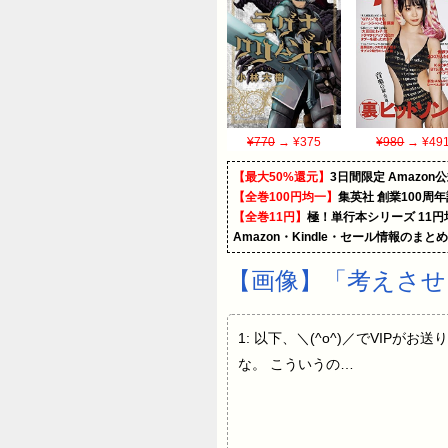
¥770
→ ¥375
¥980
→ ¥49
【最大50%還元】
3日間限定 Amaz
【全巻100円均一】
集英社 創業100周
【全巻11円】
極！単行本シリーズ 11
Amazon・Kindle・セール情報のまと
【画像】「考えさせ
1: 以下、＼(^o^)／でVIPがお送りし
な。 こういうの…