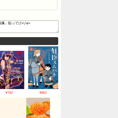
¥792
¥862