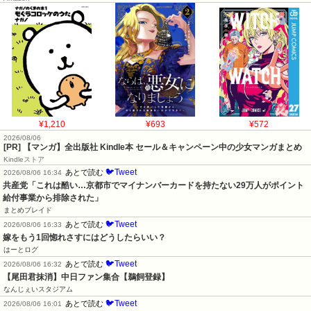
¥1,210
¥693
¥572
2026/08/06
[PR] 【マンガ】全出版社 Kindle本 セール＆キャンペーン中の少女マンガまとめ
Kindleストア
🐦Tweet
あとで読む
2026/08/06 16:34
共産党「これは酷い…京都市でマイナンバーカードを持たない29万人がポイント
給付事業から排除された」
まとめブレイド
🐦Tweet
あとで読む
2026/08/06 16:33
嫁をもう1回惚れさすにはどうしたらいい？
はーとログ
🐦Tweet
あとで読む
2026/08/06 16:32
【尾田君抹消】中日ファン集合【鵜飼登録】
なんじぇいスタジアム
🐦Tweet
あとで読む
2026/08/06 16:01