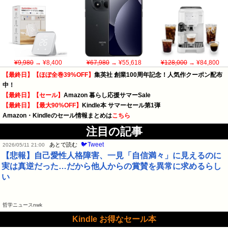
¥9,980
→ ¥8,400
¥67,980
→ ¥55,618
¥128,000
→ ¥84,800
【最終日】【ほぼ全巻39%OFF】
集英社 創業100周年記念！人気作クーポン配布
中！
【最終日】【セール】
Amazon 暮らし応援サマーSale
【最終日】【最大90%OFF】
Kindle本 サマーセール第1弾
Amazon・Kindleのセール情報まとめは
こちら
注目の記事
🐦Tweet
あとで読む
2026/05/11 21:00
【悲報】自己愛性人格障害、一見「自信満々」に見えるのに
実は真逆だった…だから他人からの賞賛を異常に求めるらし
い
哲学ニュースnwk
Kindle お得なセール本