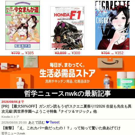
¥770
→ ¥385
¥3,899
→ ¥300
¥704
→ ¥352
哲学ニュースnwkの最新記事
2026/08/06まで
[PR] 【最大50%OFF】ガンガン読もうぜ!スクエニ夏祭り!!2026 生徒も先生も異
次元級!異世界学園へようこそ特集『ナイツ＆マジック』他
Kindleストア
🐦Tweet
あとで読む
2026/08/06 20:00
【衝撃】「え、これカバー曲だったの！？」って知って驚いた曲あげてけ
哲学ニュースnwk