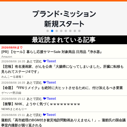
最近読まれている記事
2026/08/06まで
[PR]
【セール】暮らし応援サマーSale 対象商品 日用品『浄水器』
Amazon
🐦Tweet
あとで読む
2026/08/06 16:35
【悲報】有名漫画家、がんを公表「大腸癌になってしまいました。肝臓に転移も
見られてステージ4です」
わんこーる速報！
🐦Tweet
あとで読む
2026/08/06 16:35
【命題】『FF6リメイク』を絶対に大ヒットさせるために、付け加えるべき要素
ゲーハー黙示録
🐦Tweet
あとで読む
2026/08/06 15:12
【衝撃】NHK、ようやく気づくｗｗｗｗｗｗｗｗｗ
NEWSまとめもりー
🐦Tweet
あとで読む
2026/08/06 15:11
蓮舫氏「高市総理のBGM付き被災地訪問動画ありえません！」← 蓮舫氏の国会議
事堂内撮影が掘り返される