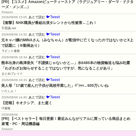
[PR] 【コスメ】Amazonビューティーストア（ラグジュアリー・ダーマ・ドクタ
ーズ・メンズ…）
Amazon
🐦Tweet
あとで読む
2026/08/06 15:05
【衝撃】NHK職員が番組出演タレントから性被害←これ！
不思議.net
🐦Tweet
あとで読む
2026/08/06 14:50
元キャバ嬢のMINAさん（みなちゃん）が配信中に亡くなったのではないかとX上
で話題に（※動画あり）
ラビット速報
🐦Tweet
あとで読む
2026/08/06 16:34
熊本出身の島津亜矢「不謹慎じゃないかと…」水6480本の物資輸送も悩み吐露
「わざわざお知らせすることではないですが、気になることがあり」
まとめブレイド
🐦Tweet
あとで読む
2026/08/06 16:33
美人母「17歳で産んだ子供が高校卒業した」ﾊﾟｼｬｯ←600万いいね
いたしん！
🐦Tweet
あとで読む
2026/08/06 14:40
【悲報】キオクシア、また逝く
IT速報
2026/08/06
[PR] 【ベストセラー】毎日更新！最近みんながリアルに買っている商品まとめ
家電・PC・周辺機器編
Amazon