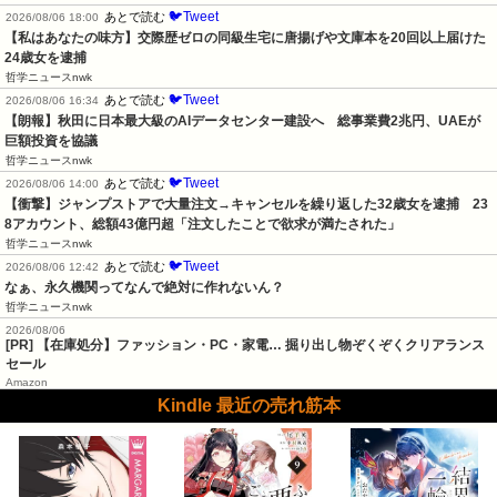
🐦Tweet
あとで読む
2026/08/06 18:00
【私はあなたの味方】交際歴ゼロの同級生宅に唐揚げや文庫本を20回以上届けた
24歳女を逮捕
哲学ニュースnwk
🐦Tweet
あとで読む
2026/08/06 16:34
【朗報】秋田に日本最大級のAIデータセンター建設へ　総事業費2兆円、UAEが
巨額投資を協議
哲学ニュースnwk
🐦Tweet
あとで読む
2026/08/06 14:00
【衝撃】ジャンプストアで大量注文→キャンセルを繰り返した32歳女を逮捕　23
8アカウント、総額43億円超「注文したことで欲求が満たされた」
哲学ニュースnwk
🐦Tweet
あとで読む
2026/08/06 12:42
なぁ、永久機関ってなんで絶対に作れないん？
哲学ニュースnwk
2026/08/06
[PR] 【在庫処分】ファッション・PC・家電… 掘り出し物ぞくぞくクリアランス
セール
Amazon
Kindle 最近の売れ筋本