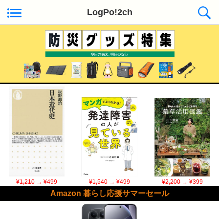
LogPo!2ch
Kindle日替わりセール ◆本日50冊が対象
¥1,210
→ ¥499
¥1,540
→ ¥499
¥2,200
→ ¥399
Amazon 暮らし応援サマーセール