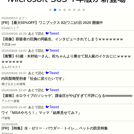
2026/08/13 まで！
[PR]
【最大50%OFF】ワニブックス 82(ワニ)の日 2026 開催中
Kindleストア
🐦Tweet
あとで読む
2026/08/06 18:35
【画像】容疑者の巨胸の同級生、インタビューされてしまうｗｗｗｗｗｗｗ
不思議.net
🐦Tweet
あとで読む
2026/08/06 19:02
【衝撃】63歳・木村祐一さん、松ちゃんより痩せて別人級のイケおじにｗｗｗｗ
ｗｗｗｗｗｗ
なんJクエスト
🐦Tweet
あとで読む
2026/08/06 18:37
内田梨瑚受刑者「社会に戻りたいです」
稼げるまとめ速報
🐦Tweet
あとで読む
2026/08/06 16:40
【速報】ホロライブのソシャゲ、課金圧がやばすぎて不評になるwwwwwwwwww
アニゲー速報
🐦Tweet
あとで読む
2026/08/06 16:40
ワイ「NISAやろう！」マッマ「結果見せてみ？」
IT速報
2026/08/06
[PR] 【特集】水・ゼリー・パウダー・トイレ… ペットの防災特集
Amazon