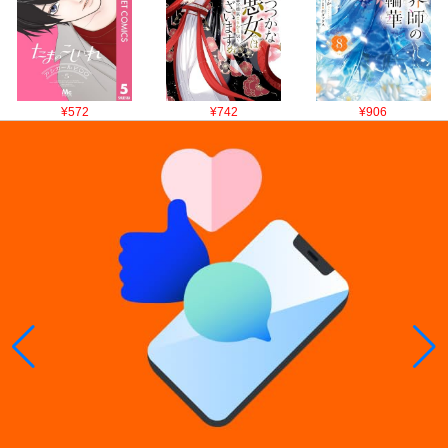
¥572
¥742
¥906