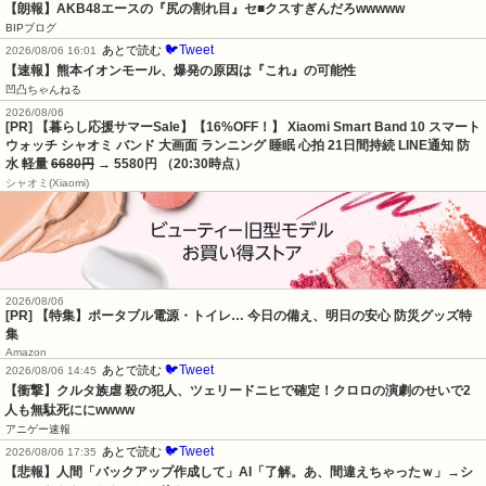
【朗報】AKB48エースの『尻の割れ目』セ■クスすぎんだろwwwww
BIPブログ
🐦Tweet
あとで読む
2026/08/06 16:01
【速報】熊本イオンモール、爆発の原因は『これ』の可能性
凹凸ちゃんねる
2026/08/06
[PR] 【暮らし応援サマーSale】【16%OFF！】 Xiaomi Smart Band 10 スマート
ウォッチ シャオミ バンド 大画面 ランニング 睡眠 心拍 21日間持続 LINE通知 防
水 軽量
6680円
→ 5580円 （20:30時点）
シャオミ(Xiaomi)
2026/08/06
[PR] 【特集】ポータブル電源・トイレ… 今日の備え、明日の安心 防災グッズ特
集
Amazon
🐦Tweet
あとで読む
2026/08/06 14:45
【衝撃】クルタ族虐 殺の犯人、ツェリードニヒで確定！クロロの演劇のせいで2
人も無駄死ににwwww
アニゲー速報
🐦Tweet
あとで読む
2026/08/06 17:35
【悲報】人間「バックアップ作成して」AI「了解。あ、間違えちゃったｗ」→シ