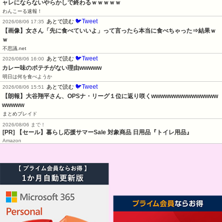
ャレにならないやらかしで終わるｗｗｗｗｗ
わんこーる速報！
🐦Tweet
あとで読む
2026/08/06 17:35
【画像】女さん「先に食べていいよ」って言ったら本当に食べちゃった⇒結果ｗ
ｗ
不思議.net
🐦Tweet
あとで読む
2026/08/06 16:00
カレー味のポテチがない理由wwwww
明日は何を食べようか
🐦Tweet
あとで読む
2026/08/06 15:51
【朗報】大谷翔平さん、OPSナ・リーグ１位に返り咲くwwwwwwwwwwwwwww
wwwww
まとめブレイド
2026/08/06 まで！
[PR]
【セール】暮らし応援サマーSale 対象商品 日用品『トイレ用品』
Amazon