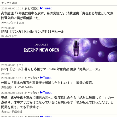
エックス速報
🐦Tweet
あとで読む
2026/08/06 15:12
高市総理「2年後に税率を戻す。私の覚悟だ」 消費減税「責任ある与党として衆
院選公約に掲げ理解賜った」
ガールズVIPまとめ
2026/08/06
[PR] 【マンガ】Kindle マンガ本 33円セール
Kindleストア
2026/08/06 まで！
[PR]
【セール】暮らし応援サマーSale 対象商品 健康『野菜ジュース』
Amazon
🐦Tweet
あとで読む
2026/08/06 15:13
外国人「日本の警官が容疑者を射殺したらしい！」　海外の反応。
海外反応！ I LOVE JAPAN
🐦Tweet
あとで読む
2026/08/06 16:34
突然、嫁が子供を連れて間男の元へ。数度話し合うも「絶対に離婚して！」の一
点張り。体中アザだらけになっているにも関わらず「私が転んで打っただけ」と
間男を庇う。でも子供達は…
鬼女の井戸端会議
🐦Tweet
あとで読む