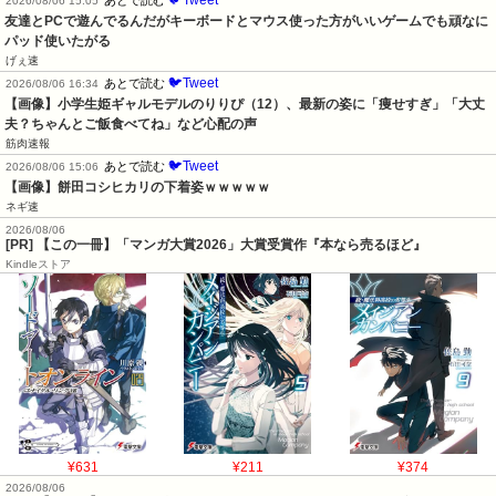
2026/08/06 15:05
友達とPCで遊んでるんだがキーボードとマウス使った方がいいゲームでも頑なに
パッド使いたがる
げぇ速
🐦Tweet
あとで読む
2026/08/06 16:34
【画像】小学生姫ギャルモデルのりりぴ（12）、最新の姿に「痩せすぎ」「大丈
夫？ちゃんとご飯食べてね」など心配の声
筋肉速報
🐦Tweet
あとで読む
2026/08/06 15:06
【画像】餅田コシヒカリの下着姿ｗｗｗｗｗ
ネギ速
2026/08/06
[PR] 【この一冊】「マンガ大賞2026」大賞受賞作『本なら売るほど』
Kindleストア
¥631
¥211
¥374
2026/08/06