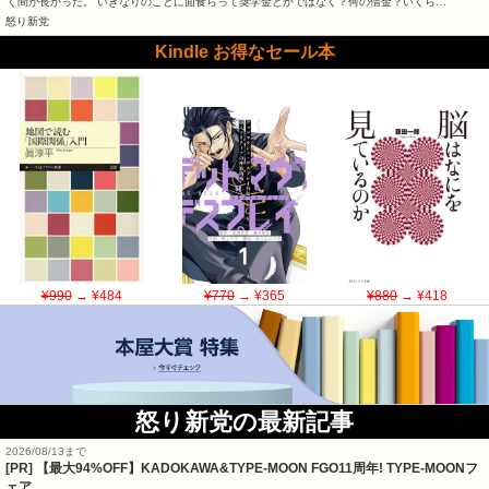
く間が長かった。 いきなりのことに面食らって奨学金とかではなく？何の借金？いくら…
怒り新党
Kindle お得なセール本
¥990
→ ¥484
¥770
→ ¥365
¥880
→ ¥418
怒り新党の最新記事
2026/08/13まで
[PR]
【最大94%OFF】KADOKAWA&TYPE-MOON FGO11周年! TYPE-MOONフ
ェア