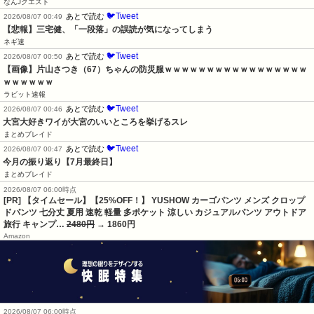
なんJクエスト
🐦Tweet
あとで読む
2026/08/07 00:49
【悲報】三宅健、「一段落」の誤読が気になってしまう
ネギ速
🐦Tweet
あとで読む
2026/08/07 00:50
【画像】片山さつき（67）ちゃんの防災服ｗｗｗｗｗｗｗｗｗｗｗｗｗｗｗｗｗ
ｗｗｗｗｗｗ
ラビット速報
🐦Tweet
あとで読む
2026/08/07 00:46
大宮大好きワイが大宮のいいところを挙げるスレ
まとめブレイド
🐦Tweet
あとで読む
2026/08/07 00:47
今月の振り返り【7月最終日】
まとめブレイド
2026/08/07 06:00時点
[PR] 【タイムセール】【25%OFF！】 YUSHOW カーゴパンツ メンズ クロップ
ドパンツ 七分丈 夏用 速乾 軽量 多ポケット 涼しい カジュアルパンツ アウトドア
旅行 キャンプ…
2480円
→ 1860円
Amazon
2026/08/07 06:00時点