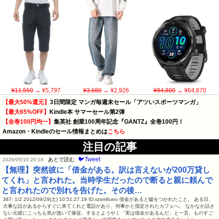
¥11,550
→ ¥5,797
¥3,680
→ ¥2,926
¥84,800
→ ¥64,870
【最大50%還元】
3日間限定 マンガ毎週末セール「アツいスポーツマンガ」
【最大65%OFF】
Kindle本 サマーセール第2弾
【全巻100円均一】
集英社 創業100周年記念『GANTZ』全巻100円！
Amazon・Kindleのセール情報まとめは
こちら
注目の記事
🐦Tweet
あとで読む
2026/05/10 20:18
【無理】突然彼に「借金がある。訳は言えないが200万貸し
てくれ」と言われた。当時学生だったので断ると親に頼んで
と言われたので別れを告げた。その後…
387: 1/2 2012/09/29(土) 10:51:27.19 ID:szsm8ueo 借金があると嘘をつかれたこと。 ある日、
大事な話があるからすぐに来てくれと電話があり、何事かと指定されたカフェへ。 なかなか話さ
ない元彼にこっちも気が急いて催促。するとようやく「実は借金があるんだ」と一言。ものすご