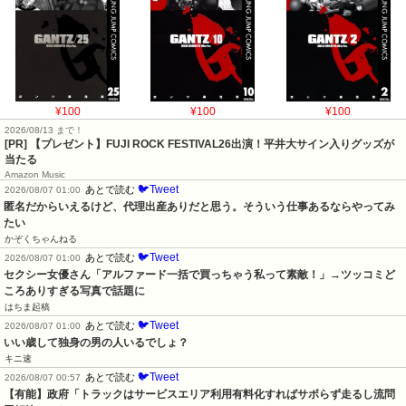
¥100
¥100
¥100
2026/08/13 まで！
[PR] 【プレゼント】FUJI ROCK FESTIVAL26出演！平井大サイン入りグッズが
当たる
Amazon Music
🐦Tweet
あとで読む
2026/08/07 01:00
匿名だからいえるけど、代理出産ありだと思う。そういう仕事あるならやってみ
たい
かぞくちゃんねる
🐦Tweet
あとで読む
2026/08/07 01:00
セクシー女優さん「アルファード一括で買っちゃう私って素敵！」→ツッコミど
ころありすぎる写真で話題に
はちま起稿
🐦Tweet
あとで読む
2026/08/07 01:00
いい歳して独身の男の人いるでしょ？
キニ速
🐦Tweet
あとで読む
2026/08/07 00:57
【有能】政府「トラックはサービスエリア利用有料化すればサボらず走るし流問