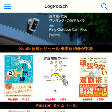
LogPo!2ch
Kindle日替わりセール ◆本日50冊が対象
¥1,320
→ ¥499
¥1,540
→ ¥499
¥1,694
→ ¥499
Amazon タイムセール