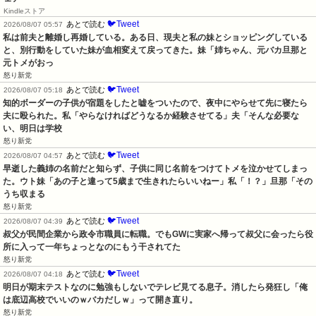
Kindleストア
🐦Tweet
あとで読む
2026/08/07 05:57
私は前夫と離婚し再婚している。ある日、現夫と私の妹とショッピングしている
と、別行動をしていた妹が血相変えて戻ってきた。妹「姉ちゃん、元バカ旦那と
元トメがおっ
怒り新党
🐦Tweet
あとで読む
2026/08/07 05:18
知的ボーダーの子供が宿題をしたと嘘をついたので、夜中にやらせて先に寝たら
夫に殴られた。私「やらなければどうなるか経験させてる」夫「そんな必要な
い、明日は学校
怒り新党
🐦Tweet
あとで読む
2026/08/07 04:57
早逝した義姉の名前だと知らず、子供に同じ名前をつけてトメを泣かせてしまっ
た。ウト妹「あの子と違って5歳まで生きれたらいいねー」私「！？」旦那「その
うち収まる
怒り新党
🐦Tweet
あとで読む
2026/08/07 04:39
叔父が民間企業から政令市職員に転職。でもGWに実家へ帰って叔父に会ったら役
所に入って一年ちょっとなのにもう干されてた
怒り新党
🐦Tweet
あとで読む
2026/08/07 04:18
明日が期末テストなのに勉強もしないでテレビ見てる息子。消したら発狂し「俺
は底辺高校でいいのｗバカだしｗ」って開き直り。
怒り新党