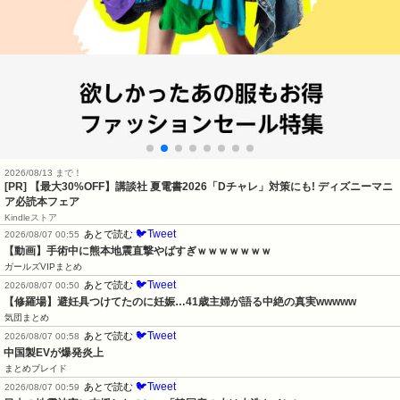
2026/08/13 まで！
[PR] 【最大30%OFF】講談社 夏電書2026「Dチャレ」対策にも! ディズニーマニ
ア必読本フェア
Kindleストア
🐦Tweet
あとで読む
2026/08/07 00:55
【動画】手術中に熊本地震直撃やばすぎｗｗｗｗｗｗｗ
ガールズVIPまとめ
🐦Tweet
あとで読む
2026/08/07 00:50
【修羅場】避妊具つけてたのに妊娠…41歳主婦が語る中絶の真実wwwww
気団まとめ
🐦Tweet
あとで読む
2026/08/07 00:58
中国製EVが爆発炎上
まとめブレイド
🐦Tweet
あとで読む
2026/08/07 00:59