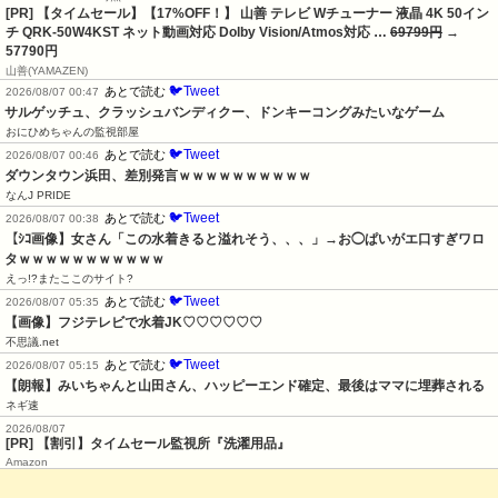
[PR] 【タイムセール】【17%OFF！】 山善 テレビ Wチューナー 液晶 4K 50イン
チ QRK-50W4KST ネット動画対応 Dolby Vision/Atmos対応 …
69799円
→
57790円
山善(YAMAZEN)
🐦Tweet
あとで読む
2026/08/07 00:47
サルゲッチュ、クラッシュバンディクー、ドンキーコングみたいなゲーム
おにひめちゃんの監視部屋
🐦Tweet
あとで読む
2026/08/07 00:46
ダウンタウン浜田、差別発言ｗｗｗｗｗｗｗｗｗｗ
なんJ PRIDE
🐦Tweet
あとで読む
2026/08/07 00:38
【ｼｺ画像】女さん「この水着きると溢れそう、、、」→お◯ぱいがエ口すぎワロ
タｗｗｗｗｗｗｗｗｗｗｗ
えっ!?またここのサイト?
🐦Tweet
あとで読む
2026/08/07 05:35
【画像】フジテレビで水着JK♡♡♡♡♡♡
不思議.net
🐦Tweet
あとで読む
2026/08/07 05:15
【朗報】みいちゃんと山田さん、ハッピーエンド確定、最後はママに埋葬される
ネギ速
2026/08/07
[PR] 【割引】タイムセール監視所『洗濯用品』
Amazon