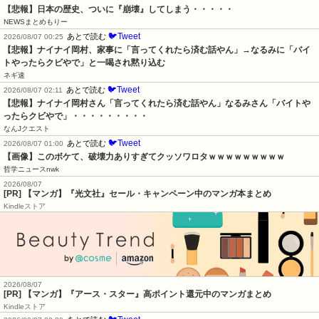
【悲報】日本の歴史、ついに『崩壊』してしまう・・・・・
NEWSまとめもりー
🐦Tweet
あとで読む
2026/08/07 00:25
【悲報】ナイナイ岡村、家事に「言ってくれたら済む話やん」→なるみに「バイ
トやったらクビやで」と一喝され黙り込む
ネギ速
🐦Tweet
あとで読む
2026/08/07 02:11
【悲報】ナイナイ岡村さん「言ってくれたら済む話やん」なるみさん「バイトや
ったらクビやで」・・・・・・・・・
なんJクエスト
🐦Tweet
あとで読む
2026/08/07 01:00
【画像】このボケて、破壊力ありすぎてクッソワロタｗｗｗｗｗｗｗｗｗ
哲学ニュースnwk
2026/08/07
[PR] 【マンガ】『光文社』セール・キャンペーン中のマンガ本まとめ
Kindleストア
2026/08/07
[PR] 【マンガ】『アース・スター』高ポイント還元中のマンガまとめ
Kindleストア