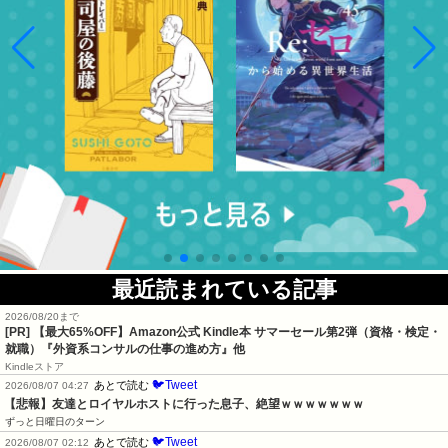
最近読まれている記事
2026/08/20まで
[PR]
【最大65%OFF】Amazon公式 Kindle本 サマーセール第2弾（資格・検定・
就職）『外資系コンサルの仕事の進め方』他
Kindleストア
🐦Tweet
あとで読む
2026/08/07 04:27
【悲報】友達とロイヤルホストに行った息子、絶望ｗｗｗｗｗｗｗ
ずっと日曜日のターン
🐦Tweet
あとで読む
2026/08/07 02:12