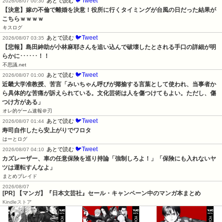
🐦Tweet
あとで読む
2026/08/07 00:30
【決意】嫁の不倫で離婚を決意！役所に行くタイミングが台風の日だった結果が
こちらｗｗｗｗ
キスログ
🐦Tweet
あとで読む
2026/08/07 03:35
【悲報】島田紳助が小林麻耶さんを追い込んで破壊したとされる手口の詳細が明
らかに･･････！！
不思議.net
🐦Tweet
あとで読む
2026/08/07 01:00
近畿大学准教授、苦言「みいちゃん呼びが揶揄する言葉として使われ、当事者か
ら具体的な苦痛が訴えられている。文化芸術は人を傷つけてもよい。ただし、傷
つけ方がある」
オレ的ゲーム速報＠刃
🐦Tweet
あとで読む
2026/08/07 01:44
寿司自作したら安上がりでワロタ
はーとログ
🐦Tweet
あとで読む
2026/08/07 04:10
カズレーザー、車の任意保険を巡り持論「強制しろよ！」「保険にも入れないヤ
ツは運転すんなよ」
まとめブレイド
2026/08/07
[PR] 【マンガ】『日本文芸社』セール・キャンペーン中のマンガ本まとめ
Kindleストア