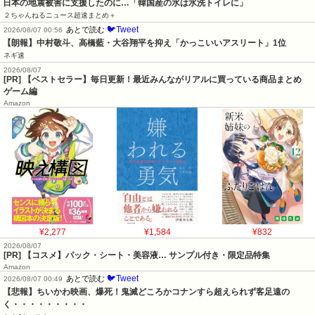
日本の地震被害に支援したのに…「韓国産の水は水洗トイレに」
２ちゃんねるニュース超速まとめ＋
🐦Tweet
あとで読む
2026/08/07 00:56
【朗報】中村敬斗、高橋藍・大谷翔平を抑え「かっこいいアスリート」1位
ネギ速
2026/08/07
[PR] 【ベストセラー】毎日更新！最近みんながリアルに買っている商品まとめ
ゲーム編
Amazon
¥2,277
¥1,584
¥832
2026/08/07
[PR] 【コスメ】パック・シート・美容液… サンプル付き・限定品特集
Amazon
🐦Tweet
あとで読む
2026/08/07 00:49
【悲報】ちいかわ映画、爆死！鬼滅どころかコナンすら超えられず客足遠の
く・・・・・・・・・