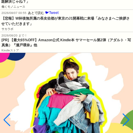
題解決じゃね？」
働くモノニュース
🐦Tweet
あとで読む
2026/08/07 00:55
【悲報】W杯後無所属の長友佑都が東京のJ1開幕戦に来場「みなさまへご挨拶さ
せていただきます」
サカラボ
2026/08/20 まで！
[PR]
【最大65%OFF】Amazon公式 Kindle本 サマーセール第2弾（アダルト・写
真集）『瀬戸環奈』他
Kindleストア