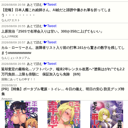
🐦Tweet
あとで読む
2026/08/09 20:58
【悲報】日本人艦これ絵師さん、AI絵だと誹謗中傷され筆を折ってしま
う・・・・・・・・・
なんJクエスト
🐦Tweet
あとで読む
2026/08/09 20:55
上原浩治「250Sで名球会入りは甘い。300か350に上げてもいい」
なんJ PRIDE
🐦Tweet
あとで読む
2026/08/09 20:57
カル・ローリーさん、故障者リスト入り前の打率.161から驚きの数字を残してし
まうwwwwwwwww
なんじぇいスタジアム
🐦Tweet
あとで読む
2026/08/09 20:55
返却査定の厳格化…ソフトバンク、端末2年レンタル改悪へ“塗装はがれ”でも2.2
万円負担…上限も倍額に　保証加入なら免除　[8/9]
国難にあってもの申す！！
2026/08/10
[PR] 【特集】ポータブル電源・トイレ… 今日の備え、明日の安心 防災グッズ特
集
Amazon