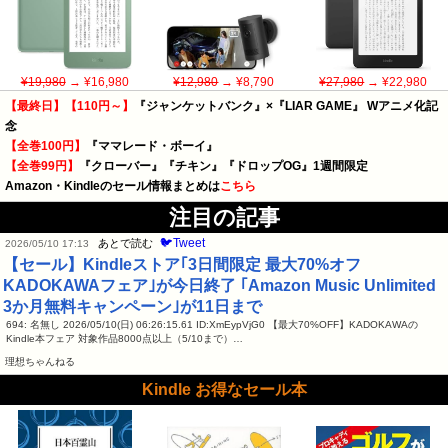
¥19,980
→ ¥16,980
¥12,980
→ ¥8,790
¥27,980
→ ¥22,980
【最終日】【110円～】
『ジャンケットバンク』×『LIAR GAME』 Wアニメ化記
念
【全巻100円】
『ママレード・ボーイ』
【全巻99円】
『クローバー』『チキン』『ドロップOG』1週間限定
Amazon・Kindleのセール情報まとめは
こちら
注目の記事
🐦Tweet
あとで読む
2026/05/10 17:13
【セール】Kindleストア｢3日間限定 最大70%オフ
KADOKAWAフェア｣が今日終了 ｢Amazon Music Unlimited
3か月無料キャンペーン｣が11日まで
694: 名無し 2026/05/10(日) 06:26:15.61 ID:XmEypVjG0 【最大70%OFF】KADOKAWAの
Kindle本フェア 対象作品8000点以上（5/10まで）…
理想ちゃんねる
Kindle お得なセール本