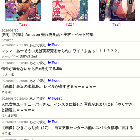
¥227
¥227
¥924
2026/08/10
[PR] 【特集】Amazon 売れ筋食品・美容・ペット特集
Amazon
🐦Tweet
あとで読む
2026/08/09 21:00
マッマ「あーそういえば実家売るからね」ワイ「ふぁっ！！！？？？」
ぁゃιぃ(*ﾟーﾟ)NEWS 2nd
🐦Tweet
あとで読む
2026/08/09 20:39
借金が返せないから自●考えてるJ民
ふぇー速
🐦Tweet
あとで読む
2026/08/09 20:06
【画像】最近の水着JK、レベルが高すぎるｗｗｗｗｗｗ
ネギ速
🐦Tweet
あとで読む
2026/08/09 20:40
人気女性ユーチューバーさん、インスタに載せた写真があまりにも「やりすぎ」
と話題にｗｗｗｗｗ
はちま起稿
🐦Tweet
あとで読む
2026/08/10 00:00
【画像】ひきこもり娘（27）、自立支援センターの酷いスパルタ指導に屈する
キニ速