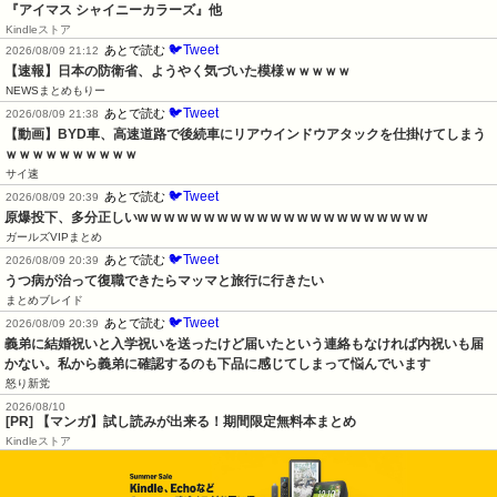
『アイマス シャイニーカラーズ』他
Kindleストア
🐦Tweet
あとで読む
2026/08/09 21:12
【速報】日本の防衛省、ようやく気づいた模様ｗｗｗｗｗ
NEWSまとめもりー
🐦Tweet
あとで読む
2026/08/09 21:38
【動画】BYD車、高速道路で後続車にリアウインドウアタックを仕掛けてしまう
ｗｗｗｗｗｗｗｗｗｗ
サイ速
🐦Tweet
あとで読む
2026/08/09 20:39
原爆投下、多分正しいw w w w w w w w w w w w w w w w w w w w w w
ガールズVIPまとめ
🐦Tweet
あとで読む
2026/08/09 20:39
うつ病が治って復職できたらマッマと旅行に行きたい
まとめブレイド
🐦Tweet
あとで読む
2026/08/09 20:39
義弟に結婚祝いと入学祝いを送ったけど届いたという連絡もなければ内祝いも届
かない。私から義弟に確認するのも下品に感じてしまって悩んでいます
怒り新党
2026/08/10
[PR] 【マンガ】試し読みが出来る！期間限定無料本まとめ
Kindleストア