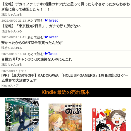
【悲報】デカイファミチキ(増量のヤツ)だと思って買ったら小さかったからわざわ
ざ店に戻って確認したら！！！！
理想ちゃんねる
🐦Tweet
あとで読む
2026/08/09 21:13
【悲報】「東京観光2日目」、ガチで行く所がない
理想ちゃんねる
🐦Tweet
あとで読む
2026/08/09 19:41
安かったからGANTZ全巻買ったんだが
理想ちゃんねる
🐦Tweet
あとで読む
2026/08/09 18:13
台風15号｢チャンホン｣の進路なんやねんこれ
理想ちゃんねる
2026/08/17 まで！
[PR] 【最大50%OFF】KADOKAWA 「HOLE UP GAMERS」1巻 配信記念! ゲー
ム世界で大活躍フェア
Kindleストア
Kindle 最近の売れ筋本