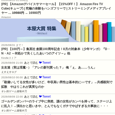
2026/08/10 01:00時点
[PR] 【Amazonデバイスサマーセール】【15%OFF！】 Amazon Fire TV
Cube(キューブ) | 究極の体験をハンズフリーで | ストリーミングメディアプレイ
ヤー …
19980円
→ 16980円
Amazon
2026/08/31 まで！
[PR]
【100円～】集英社 創業100周年記念！8月の対象本（少年マンガ）『D・
N・A2 ～何処かで失くしたあいつのアイツ～』他
Kindleストア
🐦Tweet
あとで読む
2026/08/09 21:00
女友達（実は淫魔♀）「アレの新刊買った？」 俺「ぇ、あ……うん」
えすえすログ
🐦Tweet
あとで読む
2026/08/10 00:00
「勘違いしてる女性が多いけど、年収高い男性は基本的に○○です」→共感殺到で
拡散　やはりこれが真実なのか
オレ的ゲーム速報＠刃
🐦Tweet
あとで読む
2026/08/09 22:00
ゴールデンボンバーのライブ中に突然、謎の女性がカンペを持って、ステージ上
に乱入！→演出かと思いきや、とんでもなくガチでやばすぎる大事故に・・・
オレ的ゲーム速報＠刃