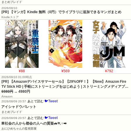
まとめブレイド
2026/08/10
[PR] 【マンガ】Kindle 無料（0円）でライブラリに追加できるマンガまとめ
Kindleストア
¥88
¥569
¥792
2026/08/10 01:00時点
[PR] 【Amazonデバイスサマーセール】【29%OFF！】 【New】Amazon Fire
TV Stick HD | 手軽にストリーミングをはじめよう | ストリーミングメディアプ…
6980円
→ 4980円
Amazon
🐦Tweet
あとで読む
2026/08/09 20:57
アイシャドウパレット
まとめブレイド
🐦Tweet
あとで読む
2026/08/09 20:57
車社会の人から都会の人への質疑🚗🏃♀️➡️
おにひめちゃんの監視部屋