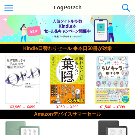
LogPo!2ch
Kindle日替わりセール ◆本日50冊が対象
¥3,960
→ ¥499
¥869
→ ¥399
¥1,540
→ ¥399
Amazonデバイスサマーセール