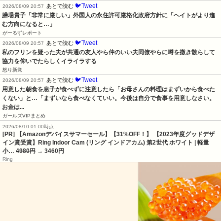
🐦Tweet
あとで読む
2026/08/09 20:57
膳場貴子「非常に厳しい」外国人の永住許可厳格化政府方針に「ヘイトがより進
む方向になると…」
がーるずレポート
🐦Tweet
あとで読む
2026/08/09 20:57
私のフリンを疑った夫が共通の友人やら仲のいい夫同僚やらに噂を撒き散らして
協力を仰いでたらしくイライラする
怒り新党
🐦Tweet
あとで読む
2026/08/09 20:57
用意した朝食を息子が食べずに注意したら「お母さんの料理はまずいから食べた
くない」と…「まずいなら食べなくていい。今後は自分で食事を用意しなさい。
お金は...
ガールズVIPまとめ
2026/08/10 01:00時点
[PR] 【Amazonデバイスサマーセール】【31%OFF！】 【2023年度グッドデザ
イン賞受賞】Ring Indoor Cam (リング インドアカム) 第2世代 ホワイト | 軽量
小…
4980円
→ 3460円
Ring