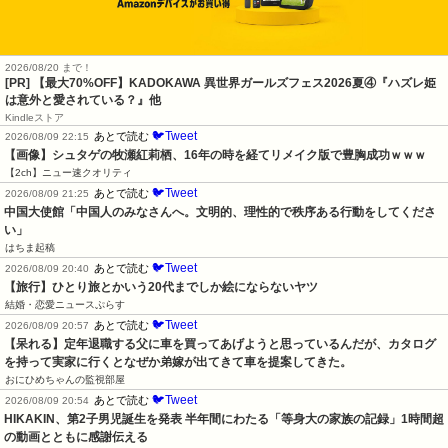
2026/08/20 まで！
[PR] 【最大70%OFF】KADOKAWA 異世界ガールズフェス2026夏④『ハズレ姫
は意外と愛されている？』他
Kindleストア
🐦Tweet
あとで読む
2026/08/09 22:15
【画像】シュタゲの牧瀬紅莉栖、16年の時を経てリメイク版で豊胸成功ｗｗｗ
【2ch】ニュー速クオリティ
🐦Tweet
あとで読む
2026/08/09 21:25
中国大使館「中国人のみなさんへ。文明的、理性的で秩序ある行動をしてくださ
い」
はちま起稿
🐦Tweet
あとで読む
2026/08/09 20:40
【旅行】ひとり旅とかいう20代までしか絵にならないヤツ
結婚・恋愛ニュースぷらす
🐦Tweet
あとで読む
2026/08/09 20:57
【呆れる】定年退職する父に車を買ってあげようと思っているんだが、カタログ
を持って実家に行くとなぜか弟嫁が出てきて車を提案してきた。
おにひめちゃんの監視部屋
🐦Tweet
あとで読む
2026/08/09 20:54
HIKAKIN、第2子男児誕生を発表 半年間にわたる「等身大の家族の記録」1時間超
の動画とともに感謝伝える