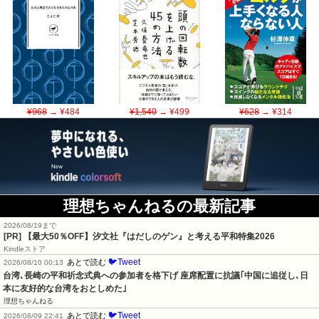
¥968
→ ¥484
¥1,540
→ ¥499
¥628
→ ¥314
理想ちゃんねるの最新記事
2026/08/19まで
[PR]
【最大50％OFF】汐文社『はだしのゲン』と考える平和特集2026
Kindleストア
🐦Tweet
あとで読む
2026/08/10 00:13
台湾､長崎の平和祈念式典への参加者を格下げ 座席配置に抗議｢中国に追従し､日
本に友好的な台湾をおとしめた｣
理想ちゃんねる
🐦Tweet
あとで読む
2026/08/09 22:41