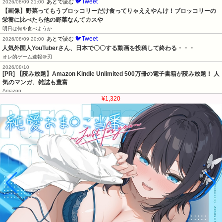
🐦Tweet
あとで読む
2026/08/09 21:00
【画像】野菜ってもうブロッコリーだけ食ってりゃええやんけ！ブロッコリーの
栄養に比べたら他の野菜なんてカスや
明日は何を食べようか
🐦Tweet
あとで読む
2026/08/09 20:00
人気外国人YouTuberさん、日本で〇〇する動画を投稿して終わる・・・
オレ的ゲーム速報＠刃
2026/08/10
[PR] 【読み放題】Amazon Kindle Unlimited 500万冊の電子書籍が読み放題！ 人
気のマンガ、雑誌も豊富
Amazon
¥1,320