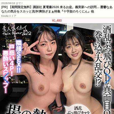
2026/08/16 まで！
[PR] 【期間限定無料】講談社 夏電書2026 来るお盆。義実家への訪問… 憂鬱なあ
なたの気分をスカッと洗浄!爽快ざまぁ特集『十字架のろくにん』他
Kindleストア
¥1,480