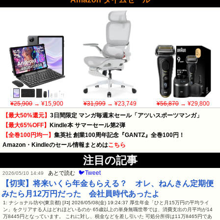
¥25,900
→ ¥15,900
¥31,999
→ ¥23,749
¥56,870
→ ¥29,800
【最大50%還元】
3日間限定 マンガ毎週末セール「アツいスポーツマンガ」
【最大65%OFF】
Kindle本 サマーセール第2弾
【全巻100円均一】
集英社 創業100周年記念『GANTZ』全巻100円！
Amazon・Kindleのセール情報まとめは
こちら
注目の記事
🐦Tweet
あとで読む
2026/05/10 14:49
【切実】将来いくら年金もらえる？ オレ、ねんきん定期便
みたら月12万円だった 会社員時代あったよ
1: ナショナル坊や(東京都) [ﾇｺ] 2026/05/08(金) 19:24:37 厚生年金「ひと月15万円の平均ライ
ン」をクリアする人はどれほどいるのか 65歳以上の単身無職世帯では、消費支出の月平均が14
万8445円となっています。 これに対し、税金などを差し引いた 可処分所得は11万8465円であ