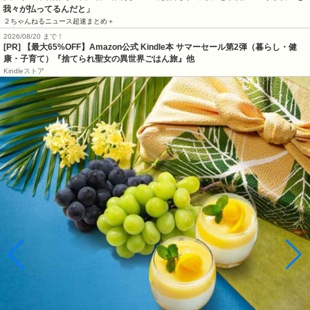
我々が払ってるんだと」
２ちゃんねるニュース超速まとめ＋
2026/08/20 まで！
[PR]
【最大65%OFF】Amazon公式 Kindle本 サマーセール第2弾（暮らし・健
康・子育て）『捨てられ聖女の異世界ごはん旅』他
Kindleストア