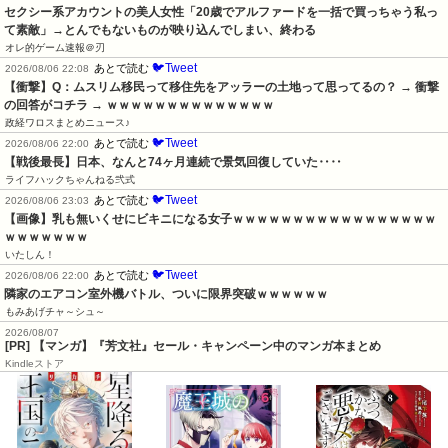
セクシー系アカウントの美人女性「20歳でアルファードを一括で買っちゃう私っ
て素敵」→とんでもないものが映り込んでしまい、終わる
オレ的ゲーム速報＠刃
🐦Tweet
あとで読む
2026/08/06 22:08
【衝撃】Q：ムスリム移民って移住先をアッラーの土地って思ってるの？ → 衝撃
の回答がコチラ → ｗｗｗｗｗｗｗｗｗｗｗｗｗｗ
政経ワロスまとめニュース♪
🐦Tweet
あとで読む
2026/08/06 22:00
【戦後最長】日本、なんと74ヶ月連続で景気回復していた‥‥
ライフハックちゃんねる弐式
🐦Tweet
あとで読む
2026/08/06 23:03
【画像】乳も無いくせにビキニになる女子ｗｗｗｗｗｗｗｗｗｗｗｗｗｗｗｗｗ
ｗｗｗｗｗｗｗ
いたしん！
🐦Tweet
あとで読む
2026/08/06 22:00
隣家のエアコン室外機バトル、ついに限界突破ｗｗｗｗｗｗ
もみあげチャ～シュ～
2026/08/07
[PR] 【マンガ】『芳文社』セール・キャンペーン中のマンガ本まとめ
Kindleストア