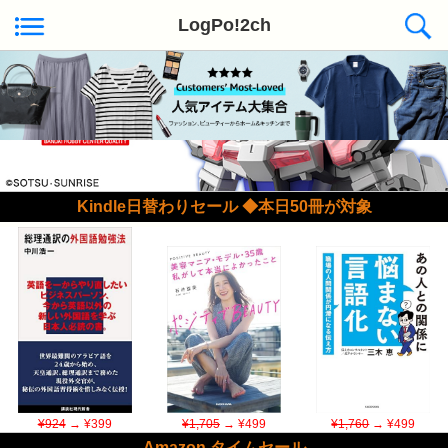
LogPo!2ch
Kindle日替わりセール ◆本日50冊が対象
¥924
→ ¥399
¥1,705
→ ¥499
¥1,760
→ ¥499
Amazon タイムセール