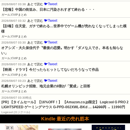
🐦Tweet
あとで読む
2026/08/07 03:38
【悲報】中国の街並み、日本に汚染されすぎて終わる・・・
ガールズVIPまとめ
🐦Tweet
あとで読む
2026/08/07 03:32
【訃報】任天堂、ガチで終わる…世界中でゲーム機が売れなくなってしまった模
様
ガールズVIPまとめ
🐦Tweet
あとで読む
2026/08/07 03:30
オアシズ・大久保佳代子〝最後の恋愛〟明かす「ダメな人でさ。本名も知らな
い」
ガールズVIPまとめ
🐦Tweet
あとで読む
2026/08/07 03:28
【映画・ドラマ】今だったらヒットしてないだろうなって作品
ガールズVIPまとめ
🐦Tweet
あとで読む
2026/08/07 03:23
札幌オリンピック招致、地元企業の8割が「賛成」と回答
ガールズVIPまとめ
2026/08/07 03:30時点
[PR] 【タイムセール】【16%OFF！】 【Amazon.co.jp限定】 Logicool G PRO 2
LIGHTSPEED ゲーミングマウス G-PPD-002XWL-BKd …
14200円
→ 11990円
Logicool (ロジクール)
Kindle 最近の売れ筋本