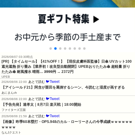
2026/08/07 03:30時点
[PR] 【タイムセール】【41%OFF！】 【現役皮膚科医監修】日傘 UVカット100
遮光遮熱 折り畳み【業界初！改良型自動開閉】UPEBおりたたみ傘 超軽量 折り
たたみ傘 耐風撥水 晴雨…
3999円
→ 2372円
UPEB
🐦Tweet
あとで読む
2026/08/06 22:00
【アイシールド21】阿含が栗田を罵倒するシーン、今読むと湿度が高すぎる
あにまんch
🐦Tweet
あとで読む
2026/08/06 22:00
【予告先発】達孝太｜8月7日 楽天戦｜18:00開始
ファイターズ王国
🐦Tweet
あとで読む
2026/08/06 21:59
【画像】昨季60本塁打・OPS.948のカル・ローリーさんの今季成績ｗｗｗｗｗｗ
ｗｗｗｗ
なんJクエスト