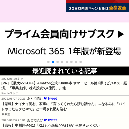
最近読まれている記事
2026/08/20まで
[PR]
【最大65%OFF】Amazon公式 Kindle本 サマーセール第2弾（ビジネス・経
済）『専業主婦、株式投資で4億円。』他
Kindleストア
🐦Tweet
あとで読む
2026/08/07 00:25
【悲報】ナイナイ岡村、家事に「言ってくれたら済む話やん」→なるみに「バイ
トやったらクビやで」と一喝され黙り込む
ネギ速
🐦Tweet
あとで読む
2026/08/06 23:01
【悲報】中川翔子(41)「Xはもう愚痴だらけだから開きたくない」