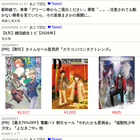
🐦Tweet
あとで読む
2026/08/06 21:57
新幹線で。車掌「グリーン車からご退出ください」乗客「…」→注意されても動
かない乗客を見ていたら、その直後まさかの展開に…
素敵な鬼女様
🐦Tweet
あとで読む
2026/08/06 21:57
【8月】婚活総合トピ【2026年】
鬼女梅
2026/08/07
[PR] 【割引】タイムセール監視所『カラコン/コンタクトレンズ』
Amazon
¥1,617
¥1,833
¥605
2026/08/07
[PR]
【最大70%OFF】電書バト 割引セール『やれたかも委員会』『猛獣性少年
少女』『よなきごや』他
Kindleストア
🐦Tweet
あとで読む
2026/08/06 21:55