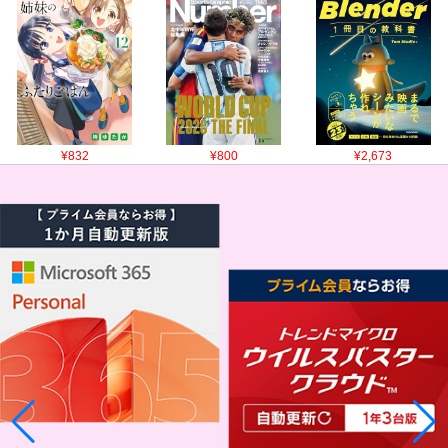
¥832
¥800
¥2,673