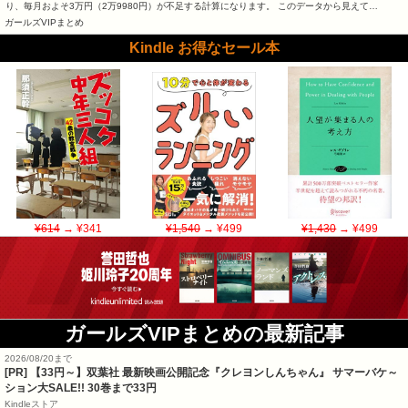
り、毎月およそ3万円（2万9980円）が不足する計算になります。 このデータから見えて…
ガールズVIPまとめ
Kindle お得なセール本
¥614
→ ¥341
¥1,540
→ ¥499
¥1,430
→ ¥499
ガールズVIPまとめの最新記事
2026/08/20まで
[PR]
【33円～】双葉社 最新映画公開記念『クレヨンしんちゃん』 サマーバケ～
ション大SALE!! 30巻まで33円
Kindleストア