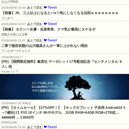
なんJ PRIDE
🐦Tweet
あとで読む
2026/08/06 22:09
【画像】JK、三人以上になるとパ●ツ気にしなくなる法則ｗｗｗｗｗｗｗｗ
うしみつ
🐦Tweet
あとで読む
2026/08/06 22:07
【画像】 セクシー女優・谷原希美、ナマ乳が最高にヌケるぞ
芸能人の気になる噂
🐦Tweet
あとで読む
2026/08/06 22:07
二軍で無双状態の山川穂高さんが一軍に上がれない理由
フィルダースチョイス
2026/08/18まで
[PR] 【期間限定無料】集英社 マーガレット17号配信記念『センチメンタル キ
ス』他
Kindleストア
2026/08/07 03:30時点
[PR] 【タイムセール】【27%OFF！】 【キッズタブレット 子供用 Android16 3
～7歳向け】P10 10インチ Wi-Fiモデル、32GB RAM+64GB ROM+2TB拡…
18900円
→ 13800円
BIRDCLAW
🐦Tweet
あとで読む
2026/08/06 22:00