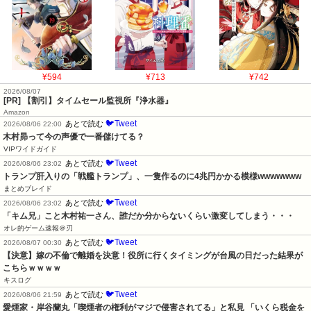
¥594
¥713
¥742
2026/08/07
[PR] 【割引】タイムセール監視所『浄水器』
Amazon
🐦Tweet
あとで読む
2026/08/06 22:00
木村昴って今の声優で一番儲けてる？
VIPワイドガイド
🐦Tweet
あとで読む
2026/08/06 23:02
トランプ肝入りの「戦艦トランプ」、一隻作るのに4兆円かかる模様wwwwwww
まとめブレイド
🐦Tweet
あとで読む
2026/08/06 23:02
「キム兄」こと木村祐一さん、誰だか分からないくらい激変してしまう・・・
オレ的ゲーム速報＠刃
🐦Tweet
あとで読む
2026/08/07 00:30
【決意】嫁の不倫で離婚を決意！役所に行くタイミングが台風の日だった結果が
こちらｗｗｗｗ
キスログ
🐦Tweet
あとで読む
2026/08/06 21:59
愛煙家・岸谷蘭丸「喫煙者の権利がマジで侵害されてる」と私見 「いくら税金を