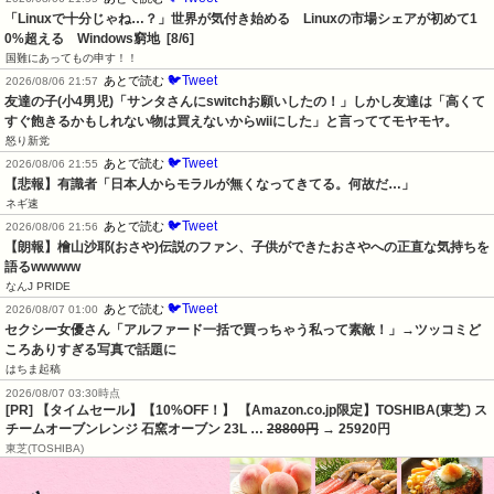
「Linuxで十分じゃね…？」世界が気付き始める　Linuxの市場シェアが初めて1
0%超える　Windows窮地  [8/6]
国難にあってもの申す！！
🐦Tweet
あとで読む
2026/08/06 21:57
友達の子(小4男児)「サンタさんにswitchお願いしたの！」しかし友達は「高くて
すぐ飽きるかもしれない物は買えないからwiiにした」と言っててモヤモヤ。
怒り新党
🐦Tweet
あとで読む
2026/08/06 21:55
【悲報】有識者「日本人からモラルが無くなってきてる。何故だ…」
ネギ速
🐦Tweet
あとで読む
2026/08/06 21:56
【朗報】檜山沙耶(おさや)伝説のファン、子供ができたおさやへの正直な気持ちを
語るwwwww
なんJ PRIDE
🐦Tweet
あとで読む
2026/08/07 01:00
セクシー女優さん「アルファード一括で買っちゃう私って素敵！」→ツッコミど
ころありすぎる写真で話題に
はちま起稿
2026/08/07 03:30時点
[PR] 【タイムセール】【10%OFF！】 【Amazon.co.jp限定】TOSHIBA(東芝) ス
チームオーブンレンジ 石窯オーブン 23L …
28800円
→ 25920円
東芝(TOSHIBA)