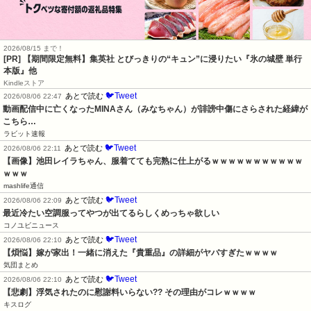
2026/08/15 まで！
[PR] 【期間限定無料】集英社 とびっきりの“キュン”に浸りたい『氷の城壁 単行
本版』他
Kindleストア
🐦Tweet
あとで読む
2026/08/06 22:47
動画配信中に亡くなったMINAさん（みなちゃん）が誹謗中傷にさらされた経緯が
こちら…
ラビット速報
🐦Tweet
あとで読む
2026/08/06 22:11
【画像】池田レイラちゃん、服着てても完熟に仕上がるｗｗｗｗｗｗｗｗｗｗｗ
ｗｗｗ
mashlife通信
🐦Tweet
あとで読む
2026/08/06 22:09
最近冷たい空調服ってやつが出てるらしくめっちゃ欲しい
コノユビニュース
🐦Tweet
あとで読む
2026/08/06 22:10
【煩悩】嫁が家出！一緒に消えた『貴重品』の詳細がヤバすぎたｗｗｗｗ
気団まとめ
🐦Tweet
あとで読む
2026/08/06 22:10
【悲劇】浮気されたのに慰謝料いらない?? その理由がコレｗｗｗｗ
キスログ