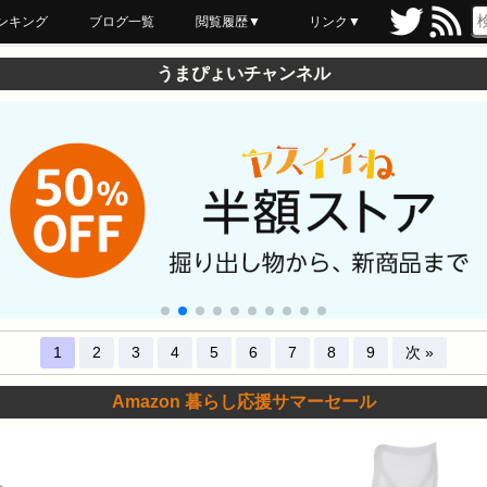
ンキング
ブログ一覧
閲覧履歴▼
リンク▼
ブックマーク
最近読んだ
あとで読む
ネットスーパー
飲食店舗用品
セール情報
うまぴょいチャンネル
1
2
3
4
5
6
7
8
9
次 »
Amazon 暮らし応援サマーセール