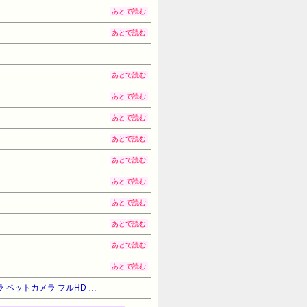
あとで読む
あとで読む
あとで読む
あとで読む
あとで読む
あとで読む
あとで読む
あとで読む
あとで読む
あとで読む
あとで読む
あとで読む
【暮らし応援サマーSale】【23%OFF！】 【Amazon Alexa 認定取得】 TP-Link ネットワークWi-Fiカメラ ペットカメラ フルHD 屋内カメラ 夜間撮影 相互音声会話 動作検知 スマホ通知 ドーム型防犯カメラ Tapo C200 3年保証