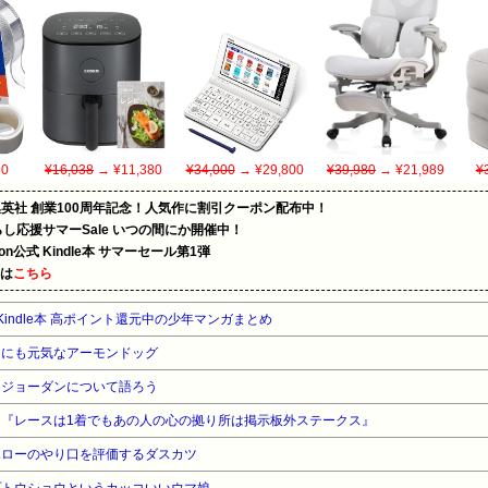
0
¥16,038
→ ¥11,380
¥34,000
→ ¥29,800
¥39,980
→ ¥21,989
¥
集英社 創業100周年記念！人気作に割引クーポン配布中！
暮らし応援サマーSale いつの間にか開催中！
zon公式 Kindle本 サマーセール第1弾
めは
こちら
indle本 高ポイント還元中の少年マンガまとめ
さにも元気なアーモンドッグ
はジョーダンについて語ろう
『レースは1着でもあの人の心の拠り所は掲示板外ステークス』
ハローのやり口を評価するダスカツ