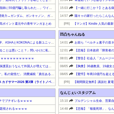
【悲報】積水ハウスさん「地面師に55億円騙し取られた…」ワイ「会社滅茶苦茶やろなぁ」ｗｗｗｗｗｗｗｗｗｗ
15:03
【爆笑】1年戦争の連邦軍の開発力→ガンダム、ガンキャノン、ガンタンク、ジム、ボールｗｗｗｗｗｗｗｗｗｗ
14:57
陽キャの家行ったらこんな
e本 高ポイント還元中の青年マンガまとめ
[PR]
【マンガ】Kindle 人気の
凹凸ちゃんねる
「No No Girls」終了から1年半、ASHAとKOKONAによる新ユニット・TAKARAがデビュー
14:01
お前ら『ペルチェ素子の首
小原ブラス「若くいようとすることは悪いこと？」問いかけに私見「若作りして20代の土俵で戦おうとし出すとクソ痛いヤツに…」
12:01
ｗｗｗｗｗｗｗｗｗｗｗｗ
08:01
高市「永住許可が出たら生活保護貰おうなんて外国人が増えては困る。日本人以上の水準のみ許可」
08/05
高市総理「2年後に税率を戻す。私の覚悟だ」 消費減税「責任ある与党として衆院選公約に掲げ理解賜った」
08/05
【最大50%OFF】KADOKAWA カドサマー2026 第3弾（ライトノベル）『ソードアート・オンライン』『魔法科高校の劣等生』『キノの旅』他
[PR]
なんじぇいスタジアム
ガチでブチギレるｗｗｗｗ
15:10
問題視されるｗｗｗｗ
14:48