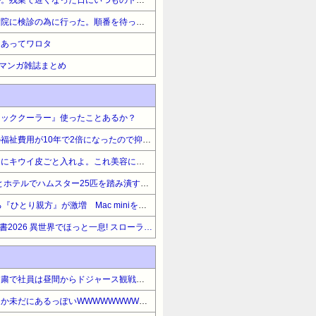
【一緒に行こか？】とある病院に検診の為に行った。順番を待っていると、検査室の前にあるエレベーターの扉が開いた。その中には透けたおじいさんが…
んあってワロタ
最新マンガ雑誌まとめ
ネッククーラー』使ったことあるか？
【悲報】日本政府「障害者の福祉費用が10年で2倍になったので抑制します」
【警告】社会人「スムージーにキウイ皮ごと入れよ。これ美容にいいんだよね〜」→ 結果…
【胸糞】36歳教員、19歳女とホテルでハムスター25匹を踏み潰すなどして逮捕
【驚愕】年商10億円を超える『ひとり親方』が激増 Mac miniを大量購入しAIを従業員に
【期間限定無料】講談社 夏電書2026 異世界でほっと一息! スローライフで癒される異世界作品特集!『異世界辺境メシ』他
プルデンシャル生命、営業自粛で社員は昼間からドジャース観戦・うたた寝・資格勉強とFIRE達成を果たす
【悲報】「報復死球」、なんか未だにあるっぽいWWWWWWWWWWWWWWWWWWWWWWWWWWWWWWWWWWWWWWWWWWWWWWWWWWWWWWWWWWW