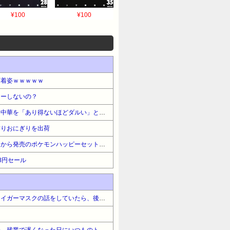
¥100
¥100
下着姿ｗｗｗｗｗ
ニーしないの？
【悲報】リュウジ氏、冷やし中華を「あり得ないほどダルい」とバッサリ
作りおにぎりを出荷
【朗報】マクドナルド、明日から発売のポケモンハッピーセットに個数制限を設ける
88円セール
ランドセル見ながら友達とタイガーマスクの話をしていたら、後ろからおばさんが「寄付？するの？いいわねぇ～うちの子も来年小学生なのよ」→
車通勤でいつも通るトンネル。残業で遅くなった日にいつものトンネル入って走っているとなんだか見える景色がいつもと違う