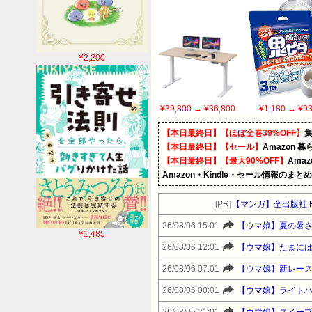
¥2,200
¥39,800
→ ¥36,800
¥1,180
→ ¥93
【本日最終日】【ほぼ全巻39%OFF】
【本日最終日】【セール】
Amazon 
【本日最終日】【最大90%OFF】
Ama
Amazon・Kindle・セール情報のまと
[PR]
【マンガ】全出版社 K
26/08/06 15:01
【ウマ娘】夏の暑
¥1,485
26/08/06 12:01
【ウマ娘】たまに
26/08/06 07:01
【ウマ娘】新レース
26/08/06 00:01
【ウマ娘】ライト