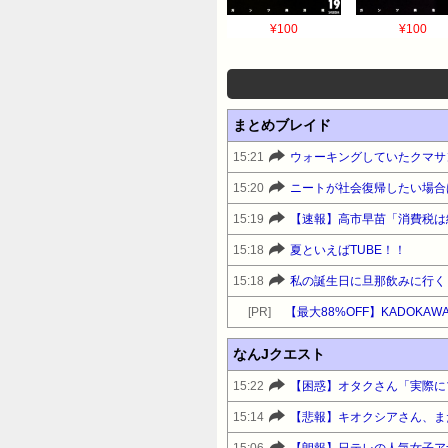
¥100
¥100
まとめブレイド
15:21
15:20
15:19
【速報】高市早苗「消費税は
15:18
夏といえばTUBE！！
15:18
私の誕生日に旦那飲みに行く
[PR]
なんJクエスト
15:22
15:14
【悲報】キオクシアさん、ま
15:06