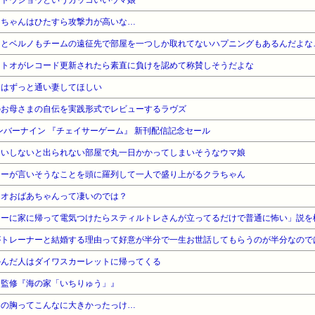
プトウショウというカッコいいウマ娘
イちゃんはひたすら攻撃力が高いな…
ラとベルノもチームの遠征先で部屋を一つしか取れてないハプニングもあるんだよな
イトオがレコード更新されたら素直に負けを認めて称賛しそうだよな
にはずっと通い妻してほしい
のお母さまの自伝を実践形式でレビューするラヴズ
ナンバーナイン 『チェイサーゲーム』 新刊配信記念セール
ょいしないと出られない部屋で丸一日かかってしまいそうなウマ娘
ナーが言いそうなことを頭に羅列して一人で盛り上がるクラちゃん
リオおばあちゃんって凄いのでは？
ナーに家に帰って電気つけたらスティルトレさんが立ってるだけで普通に怖い」説を
がトレーナーと結婚する理由って好意が半分で一生お世話してもらうのが半分なので
かんだ人はダイワスカーレットに帰ってくる
レ監修『海の家「いちりゅう」』
トの胸ってこんなに大きかったっけ…