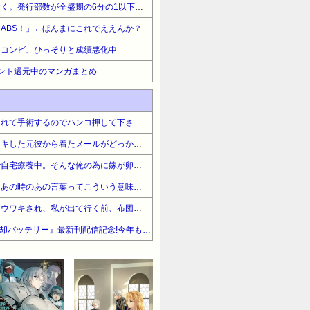
【悲報】「少年ジャンプ」逝く。発行部数が全盛期の6分の1以下にwwwwwww
ABS！」←ほんまにこれでええんか？
目コンビ、ひっそりと成績悪化中
ント還元中のマンガまとめ
「チョコレート嚢胞と診断されて手術するのでハンコ押して下さい」と婆上司に話したら「お菓子みたいな名前の病気聞いたことないｗPMSの親戚？ｗ詐病でしょｗ」と鼻
既婚子持ちのおばさんとウワキした元彼から着たメールがどっかで聞いたことあるニュアンスだなと思ったら…
【今日の嫁】俺、インフルで自宅療養中。そんな俺の為に嫁が卵粥を作ってるんだがそのBGMは→
私の気遣いに対して旦那は「あの時のあの言葉ってこういう意味で俺を気遣ってくれたんだよね、本当にありがとう」としみじみ言ってくれる
結婚前提で同棲してた恋人にウワキされ、私が出て行く前、布団近くにまだ火の消えてないタバコが放置されていた
【期間限定無料】集英社 『忘却バッテリー』最新刊配信記念!今年もアツい 野球の季節がきた!新旧野球マンガキャンペーン!