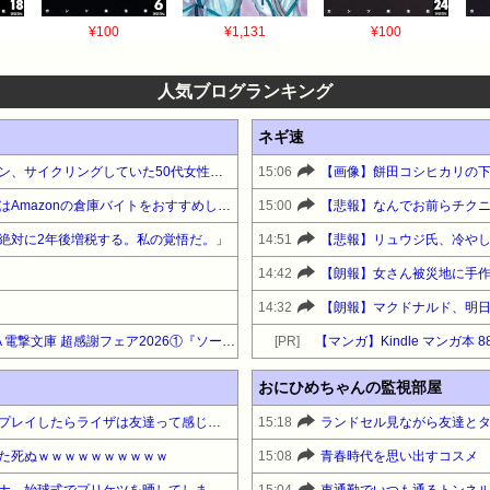
¥100
¥1,131
¥100
人気ブログランキング
ネギ速
ウォーキングしていたクマサン、サイクリングしていた50代女性に遭遇
15:06
【画像】餅田コシヒカリの
ニートが社会復帰したい場合はAmazonの倉庫バイトをおすすめしたい…面接なし、職場は綺麗、ドリンクバー無料→賛否両論、場所によって全然違う「コンビニ...
15:00
【悲報】なんでお前らチク
絶対に2年後増税する。私の覚悟だ。」
14:51
14:42
【朗報】女さん被災地に手
14:32
【最大88%OFF】KADOKAWA 電撃文庫 超感謝フェア2026①『ソードアート・オンライン』他
[PR]
【マンガ】Kindle マンガ本 
おにひめちゃんの監視部屋
【困惑】オタクさん「実際にプレイしたらライザは友達って感じで性的な目では見れないｗ」←これｗｗｗｗｗｗｗｗｗｗ
15:18
た死ぬｗｗｗｗｗｗｗｗｗｗ
15:08
青春時代を思い出すコスメ
【朗報】日テレの人気女子アナ、始球式でプリケツを晒してしまうｗｗｗｗｗｗｗｗｗｗ(画像あり)
15:04