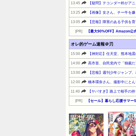
13:45
13:25
【画像】女さん、チー牛を嫌
13:05
[PR]
オレ的ゲーム速報＠刃
15:00
14:00
高市首、自民党内で「独裁だ
13:00
12:00
橋本環奈さん、撮影中にとん
11:40
[PR]