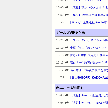
15:00
14:52
[PR]
【マンガ】全出版社 Kindl
ガールズVIPまとめ
15:20
15:19
15:18
菅野7回途中1失点で11勝目
15:15
15:12
[PR]
わんこーる速報！
15:05
【悲報】Amazon配達員、
14:05
【悲報】ヤニねこ、BPOで