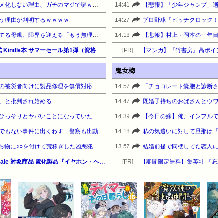
【疑問】テコンダー朴がアニメ化しない理由、ガチのマジで謎ｗｗｗｗ
14:41
う理由が判明するｗｗｗｗ
14:27
プロ野球「ピッチクロック！
【悲報】障害のある子供を育てる母親、限界を迎える「もう無理。普通の家庭を築きたい。普通の子育てをしたい。」
14:18
【悲報】村上・岡本の一年
【最大90%OFF】Amazon公式 Kindle本 サマーセール第1弾（資格・検定・就職）『オラクルマスター教科書』他
[PR]
【マンガ】『竹書房』高ポイ
鬼女梅
【神対応】任天堂、熊本地震の被災者向けに製品修理を無償対応へ！さらに義援金5000万円を寄付！！
14:57
」と批判され始める
14:47
【悲報】週刊少年ジャンプ、ひっそりとヤバいことになっていた・・・
14:39
でもない事件に出くわす…警察も出動
14:18
【ヤバすぎ】路上で相手の持ち物に○○を付けて荒稼ぎした凶悪犯、捕まる
13:57
【セール】暮らし応援サマーSale 対象商品 電化製品『イヤホン・ヘッドホン』
[PR]