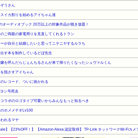
ルぞうさん
くスイカ割りを始めるアイちゃん達
azonのオーディオブック 20万以上の対象作品が聴き放題！
んのご両親の家電周りを見直してくれるトラン
ナーが自分と結婚したいと思ってニヤニヤするルラち
に出す本を制作しているどぼ先生
で嬢を呼んだらじぇんちるさんが来て帰りたくなったシュヴァルくん
棒を指さすアイちゃん
オのレコード、ついに抜かれる
ヨシ号死去
ンコラボのロゴタイプ可愛いからみんなもっと知るべき
ホメメテオLv100
誘われるマヤ