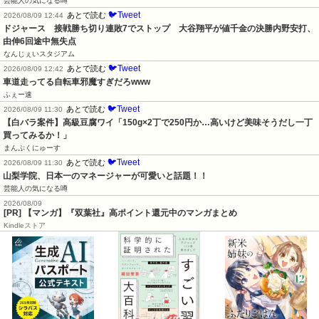
芸能人の気になる噂
🐦Tweet
あとで読む
2026/08/09 12:44
ドジャース　接戦勝ち切り連敗7でストップ　大谷翔平が値千金の決勝内野安打、
由伸6回途中無失点
なんじぇいスタジアム
🐦Tweet
あとで読む
2026/08/09 12:42
車道走ってる自転車邪魔すぎだろwww
ふぇー速
🐦Tweet
あとで読む
2026/08/09 11:30
【白バラ案件】高級豆腐ワイ「150g×2丁で250円か…高いけど美味そうだし一丁
買ってみるか！」
まんぷくにゅーす
🐦Tweet
あとで読む
2026/08/09 11:30
山梨学院、日本一のマネージャーが可愛いと話題！！
芸能人の気になる噂
2026/08/09
[PR] 【マンガ】『双葉社』高ポイント還元中のマンガまとめ
Kindleストア