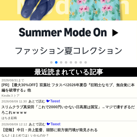
最近読まれている記事
2026/08/31まで
[PR] 【最大30%OFF】双葉社 フタスペ!2026年夏⑤『狂戦士なモブ、無自覚に本
編を破壊する』他
Kindleストア
🐦Tweet
あとで読む
2026/08/09 11:30
スリムクラブ真栄田「これで2000円いかない日高屋は国宝」→マジで凄すぎるだ
ろこれｗｗｗｗ
はちま起稿
🐦Tweet
あとで読む
2026/08/09 12:12
【悲報】 中日・井上監督、頭部に前方後円墳が発見される
なんJ（まとめては）いかんのか？