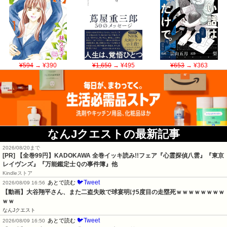
¥594
→ ¥390
¥1,650
→ ¥495
¥653
→ ¥363
なんJクエストの最新記事
2026/08/20まで
[PR]
【全巻99円】KADOKAWA 全巻イッキ読み!!フェア『心霊探偵八雲』『東京
レイヴンズ』『万能鑑定士Ｑの事件簿』他
Kindleストア
🐦Tweet
あとで読む
2026/08/09 16:56
【動画】大谷翔平さん、また二盗失敗で球宴明け5度目の走塁死ｗｗｗｗｗｗｗｗ
ｗｗ
なんJクエスト
🐦Tweet
あとで読む
2026/08/09 16:50