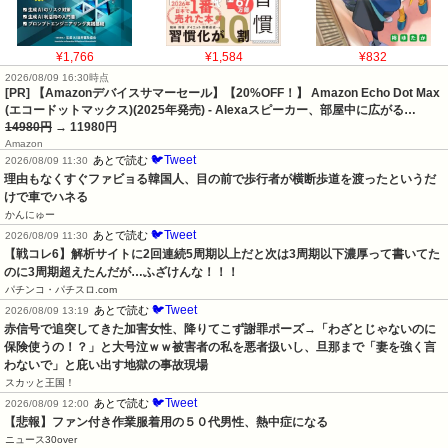
¥1,766
¥1,584
¥832
2026/08/09 16:30時点
[PR] 【Amazonデバイスサマーセール】【20%OFF！】 Amazon Echo Dot Max
(エコードットマックス)(2025年発売) - Alexaスピーカー、部屋中に広がる…
14980円
→ 11980円
Amazon
🐦Tweet
あとで読む
2026/08/09 11:30
理由もなくすぐファビョる韓国人、目の前で歩行者が横断歩道を渡ったというだ
けで車でハネる
かんにゅー
🐦Tweet
あとで読む
2026/08/09 11:30
【戦コレ6】解析サイトに2回連続5周期以上だと次は3周期以下濃厚って書いてた
のに3周期超えたんだが…ふざけんな！！！
パチンコ・パチスロ.com
🐦Tweet
あとで読む
2026/08/09 13:19
赤信号で追突してきた加害女性、降りてこず謝罪ポーズ→「わざとじゃないのに
保険使うの！？」と大号泣ｗｗ被害者の私を悪者扱いし、旦那まで「妻を強く言
わないで」と庇い出す地獄の事故現場
スカッと王国！
🐦Tweet
あとで読む
2026/08/09 12:00
【悲報】ファン付き作業服着用の５０代男性、熱中症になる
ニュース30over