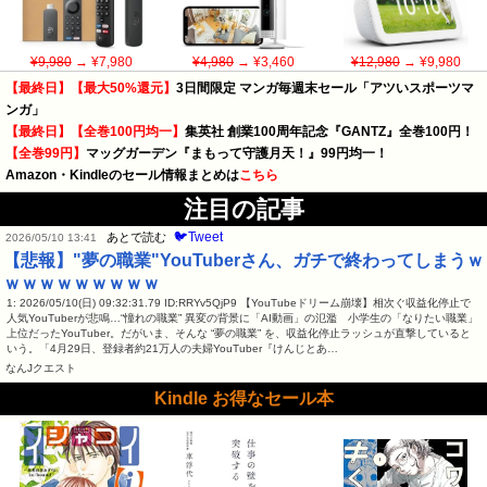
¥9,980
→ ¥7,980
¥4,980
→ ¥3,460
¥12,980
→ ¥9,980
【最終日】【最大50%還元】
3日間限定 マンガ毎週末セール「アツいスポーツマ
ンガ」
【最終日】【全巻100円均一】
集英社 創業100周年記念『GANTZ』全巻100円！
【全巻99円】
マッグガーデン『まもって守護月天！』99円均一！
Amazon・Kindleのセール情報まとめは
こちら
注目の記事
🐦Tweet
あとで読む
2026/05/10 13:41
【悲報】"夢の職業"YouTuberさん、ガチで終わってしまうｗ
ｗｗｗｗｗｗｗｗｗ
1: 2026/05/10(日) 09:32:31.79 ID:RRYv5QjP9 【YouTubeドリーム崩壊】相次ぐ収益化停止で
人気YouTuberが悲鳴…“憧れの職業” 異変の背景に「AI動画」の氾濫 小学生の「なりたい職業」
上位だったYouTuber。だがいま、そんな “夢の職業” を、収益化停止ラッシュが直撃していると
いう。「4月29日、登録者約21万人の夫婦YouTuber『けんじとあ…
なんJクエスト
Kindle お得なセール本