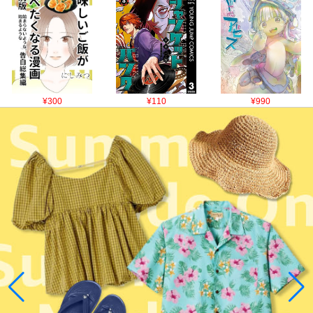
¥300
¥110
¥990