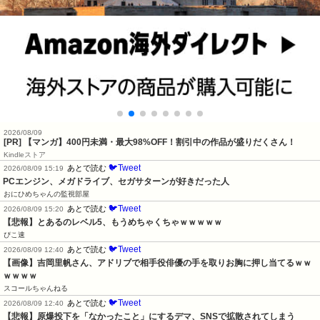
2026/08/09
[PR] 【マンガ】400円未満・最大98%OFF！割引中の作品が盛りだくさん！
Kindleストア
🐦Tweet
あとで読む
2026/08/09 15:19
PCエンジン、メガドライブ、セガサターンが好きだった人
おにひめちゃんの監視部屋
🐦Tweet
あとで読む
2026/08/09 15:20
【悲報】とあるのレベル5、もうめちゃくちゃｗｗｗｗｗ
ぴこ速
🐦Tweet
あとで読む
2026/08/09 12:40
【画像】吉岡里帆さん、アドリブで相手役俳優の手を取りお胸に押し当てるｗｗ
ｗｗｗｗ
スコールちゃんねる
🐦Tweet
あとで読む
2026/08/09 12:40
【悲報】原爆投下を「なかったこと」にするデマ、SNSで拡散されてしまう