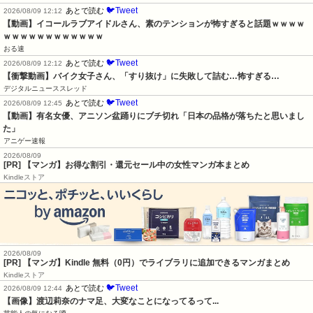
🐦Tweet
あとで読む
2026/08/09 12:12
【動画】イコールラブアイドルさん、素のテンションが怖すぎると話題ｗｗｗｗ
ｗｗｗｗｗｗｗｗｗｗｗｗ
おる速
🐦Tweet
あとで読む
2026/08/09 12:12
【衝撃動画】バイク女子さん、「すり抜け」に失敗して詰む…怖すぎる…
デジタルニューススレッド
🐦Tweet
あとで読む
2026/08/09 12:45
【動画】有名女優、アニソン盆踊りにブチ切れ「日本の品格が落ちたと思いまし
た」
アニゲー速報
2026/08/09
[PR] 【マンガ】お得な割引・還元セール中の女性マンガ本まとめ
Kindleストア
2026/08/09
[PR] 【マンガ】Kindle 無料（0円）でライブラリに追加できるマンガまとめ
Kindleストア
🐦Tweet
あとで読む
2026/08/09 12:44
【画像】渡辺莉奈のナマ足、大変なことになってるって...