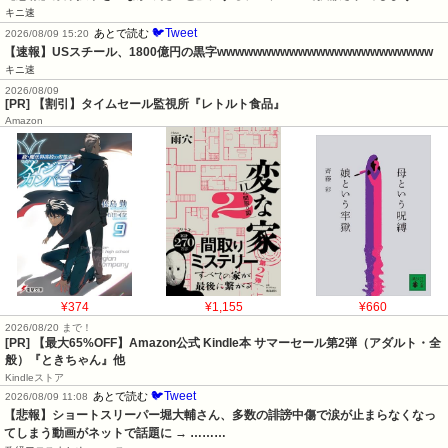
キニ速
🐦Tweet
あとで読む
2026/08/09 15:20
【速報】USスチール、1800億円の黒字wwwwwwwwwwwwwwwwwwwwwwww
キニ速
2026/08/09
[PR] 【割引】タイムセール監視所『レトルト食品』
Amazon
¥374
¥1,155
¥660
2026/08/20 まで！
[PR]
【最大65%OFF】Amazon公式 Kindle本 サマーセール第2弾（アダルト・全
般）『ときちゃん』他
Kindleストア
🐦Tweet
あとで読む
2026/08/09 11:08
【悲報】ショートスリーパー堀大輔さん、多数の誹謗中傷で涙が止まらなくなっ
てしまう動画がネットで話題に → ………