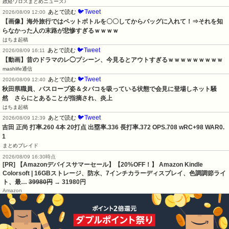
政経ワロスまとめニュース♪
🐦Tweet
あとで読む
2026/08/09 12:00
【画像】海外旅行ではペットボトルを〇〇してからバッグに入れて！⇒それを知
らなかった人の末路が悲惨すぎるｗｗｗｗ
はちま起稿
🐦Tweet
あとで読む
2026/08/09 16:11
【動画】昔のドラマのレ◯プシーン、今見るとアウトすぎるｗｗｗｗｗｗｗｗｗ
mashlife通信
🐦Tweet
あとで読む
2026/08/09 12:40
秋田県職員、バスローブ姿＆タバコを吸っている状態で会見に登場しネット騒
然　さらにとあることが指摘され、炎上
はちま起稿
🐦Tweet
あとで読む
2026/08/09 12:39
吉田 正尚 打率.260 4本 20打点 出塁率.336 長打率.372 OPS.708 wRC+98 WAR0.
1
まとめブレイド
2026/08/09 16:30時点
[PR] 【Amazonデバイスサマーセール】【20%OFF！】 Amazon Kindle
Colorsoft | 16GBストレージ、防水、7インチカラーディスプレイ、色調調節ライ
ト、最…
39980円
→ 31980円
Amazon