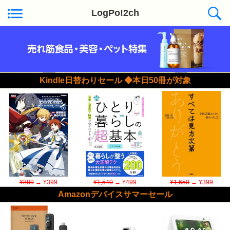
LogPo!2ch
Kindle日替わりセール ◆本日50冊が対象
¥880
→ ¥399
¥1,540
→ ¥499
¥1,650
→ ¥399
Amazonデバイスサマーセール