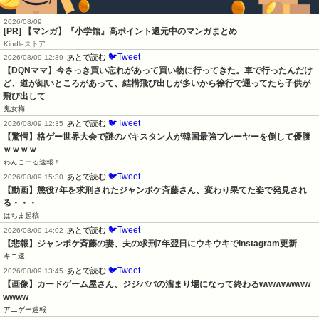
2026/08/09
[PR] 【マンガ】『小学館』高ポイント還元中のマンガまとめ
Kindleストア
🐦Tweet
あとで読む
2026/08/09 12:39
【DQNママ】今さっき買い忘れがあって買い物に行ってきた。車で行ったんだけ
ど、道が細いところがあって、結構飛び出しが多いから徐行で通ってたら子供が
飛び出して
鬼女梅
🐦Tweet
あとで読む
2026/08/09 12:35
【驚愕】格ゲー世界大会で謎のパキスタン人が韓国最強プレーヤーを倒して優勝
ｗｗｗｗ
わんこーる速報！
🐦Tweet
あとで読む
2026/08/09 15:30
【動画】懲役7年を求刑されたジャンポケ斉藤さん、変わり果てた姿で発見され
る・・・
はちま起稿
🐦Tweet
あとで読む
2026/08/09 14:02
【悲報】ジャンポケ斉藤の妻、夫の求刑7年翌日にウキウキでInstagram更新
キニ速
🐦Tweet
あとで読む
2026/08/09 13:45
【画像】カードゲーム屋さん、ジジババの溜まり場になって終わるwwwwwwww
wwww
アニゲー速報