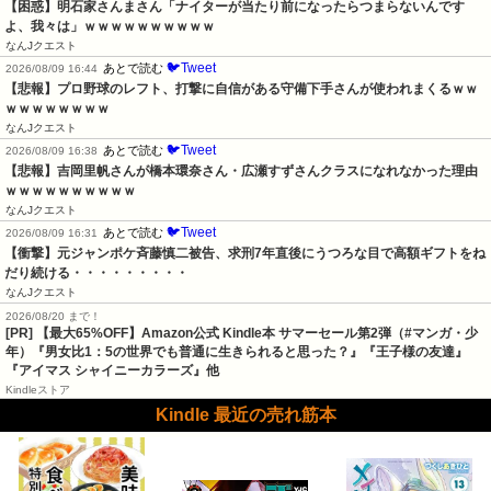
【困惑】明石家さんまさん「ナイターが当たり前になったらつまらないんです
よ、我々は」ｗｗｗｗｗｗｗｗｗｗ
なんJクエスト
🐦Tweet
あとで読む
2026/08/09 16:44
【悲報】プロ野球のレフト、打撃に自信がある守備下手さんが使われまくるｗｗ
ｗｗｗｗｗｗｗｗ
なんJクエスト
🐦Tweet
あとで読む
2026/08/09 16:38
【悲報】吉岡里帆さんが橋本環奈さん・広瀬すずさんクラスになれなかった理由
ｗｗｗｗｗｗｗｗｗｗ
なんJクエスト
🐦Tweet
あとで読む
2026/08/09 16:31
【衝撃】元ジャンポケ斉藤慎二被告、求刑7年直後にうつろな目で高額ギフトをね
だり続ける・・・・・・・・・
なんJクエスト
2026/08/20 まで！
[PR]
【最大65%OFF】Amazon公式 Kindle本 サマーセール第2弾（#マンガ・少
年）『男女比1：5の世界でも普通に生きられると思った？』『王子様の友達』
『アイマス シャイニーカラーズ』他
Kindleストア
Kindle 最近の売れ筋本