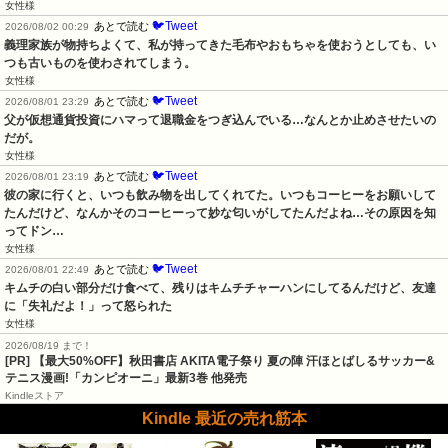
女性様
🐦Tweet
あとで読む
2026/08/02 00:29
義理家族が物持ちよくて、私が持ってきた毛布やおもちゃを使おうとしても、い
つも古いものを使わされてしまう。
女性様
🐦Tweet
あとで読む
2026/08/01 23:29
父が仮想通貨投資にハマって退職金をつぎ込んでいる…なんとか止めさせたいの
だが。
女性様
🐦Tweet
あとで読む
2026/08/01 23:19
彼の家に行くと、いつも飲み物を出してくれてた。いつもコーヒーをお願いして
たんだけど、なんかそのコーヒーって妙な匂いがしてたんだよね…その原因を知
ってドン…
女性様
🐦Tweet
あとで読む
2026/08/01 22:49
キムチの白い部分だけ食べて、残りはキムチチャーハンにしてるんだけど、友達
に「失礼だよ！」って怒られた
女性様
2026/08/19 まで！
[PR] 【最大50%OFF】秋田書店 AKITA電子祭り 夏の陣 汗ほとばしるサッカー&
テニス漫画!「カンピオーニ」最新3巻 他発売
Kindleストア
Kindle 最近の売れ筋本