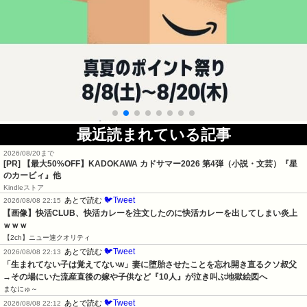
最近読まれている記事
2026/08/20まで
[PR]
【最大50%OFF】KADOKAWA カドサマー2026 第4弾（小説・文芸）『星
のカービィ』他
Kindleストア
🐦Tweet
あとで読む
2026/08/08 22:15
【画像】快活CLUB、快活カレーを注文したのに快活カレーを出してしまい炎上
ｗｗｗ
【2ch】ニュー速クオリティ
🐦Tweet
あとで読む
2026/08/08 22:13
「生まれてない子は覚えてないw」妻に堕胎させたことを忘れ開き直るクソ叔父
→その場にいた流産直後の嫁や子供など『10人』が泣き叫ぶ地獄絵図へ
まなにゅ～
🐦Tweet
あとで読む
2026/08/08 22:12