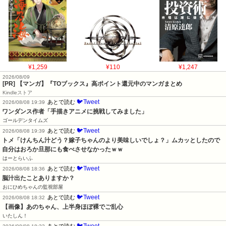
¥1,259
¥110
¥1,247
2026/08/09
[PR] 【マンガ】『TOブックス』高ポイント還元中のマンガまとめ
Kindleストア
🐦Tweet
あとで読む
2026/08/08 19:39
ワンダンス作者「手描きアニメに挑戦してみました」
ゴールデンタイムズ
🐦Tweet
あとで読む
2026/08/08 19:39
トメ「けんちん汁どう？嫁子ちゃんのより美味しいでしょ？」ムカッとしたので
自分はおろか旦那にも食べさせなかったｗｗ
はーとらいふ
🐦Tweet
あとで読む
2026/08/08 18:36
脳汁出たことありますか？
おにひめちゃんの監視部屋
🐦Tweet
あとで読む
2026/08/08 18:32
【画像】あのちゃん、上半身ほぼ裸でご乱心
いたしん！
🐦Tweet
あとで読む