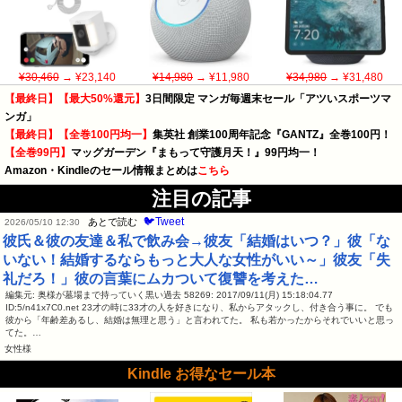
¥30,460
→ ¥23,140
¥14,980
→ ¥11,980
¥34,980
→ ¥31,480
【最終日】【最大50%還元】
3日間限定 マンガ毎週末セール「アツいスポーツマ
ンガ」
【最終日】【全巻100円均一】
集英社 創業100周年記念『GANTZ』全巻100円！
【全巻99円】
マッグガーデン『まもって守護月天！』99円均一！
Amazon・Kindleのセール情報まとめは
こちら
注目の記事
🐦Tweet
あとで読む
2026/05/10 12:30
彼氏＆彼の友達＆私で飲み会→彼友「結婚はいつ？」彼「な
いない！結婚するならもっと大人な女性がいい～」彼友「失
礼だろ！」彼の言葉にムカついて復讐を考えた…
編集元: 奥様が墓場まで持っていく黒い過去 58269: 2017/09/11(月) 15:18:04.77
ID:5/n41x7C0.net 23才の時に33才の人を好きになり、私からアタックし、付き合う事に。 でも
彼から「年齢差あるし、結婚は無理と思う」と言われてた。 私も若かったからそれでいいと思っ
てた。…
女性様
Kindle お得なセール本