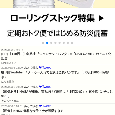
2026/08/10 まで！
[PR]
【110円～】集英社 『ジャンケットバンク』×『LIAR GAME』 Wアニメ化
記念
Kindleストア
🐦Tweet
あとで読む
2026/08/08 22:00
彫り師YouTuber 「タトゥー入れてる奴は全員バカです」「バカは5000円が好
き」
はちま起稿
🐦Tweet
あとで読む
2026/08/08 20:00
【画像あり】NASAが開発、着るだけで瞬時に「-15℃冷却」する冷感ポンチョ3,
980円！
投資ちゃんねる
🐦Tweet
あとで読む
2026/08/08 18:31
【画像】NHKの素朴な女子アナが可愛すぎる