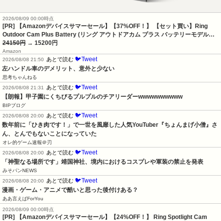
2026/08/09 00:00時点
[PR] 【Amazonデバイスサマーセール】【37%OFF！】 【セット買い】Ring
Outdoor Cam Plus Battery (リング アウトドアカム プラス バッテリーモデル…
24150円
→ 15200円
Amazon
🐦Tweet
あとで読む
2026/08/08 21:50
左ハンドル車のデメリット、意外と少ない
思考ちゃんねる
🐦Tweet
あとで読む
2026/08/08 21:31
【朗報】甲子園にくちびるプルプルのチアリーダーwwwwwwwwww
BIPブログ
🐦Tweet
あとで読む
2026/08/08 20:00
数年前に「ひき肉です！」で一世を風靡した人気YouTuber『ちょんまげ小僧』さ
ん、とんでもないことになっていた
オレ的ゲーム速報＠刃
🐦Tweet
あとで読む
2026/08/08 20:00
「神聖なる場所です」靖国神社、境内におけるコスプレや軍装の禁止を発表
みそパンNEWS
🐦Tweet
あとで読む
2026/08/08 20:00
漫画・ゲーム・アニメで酷いと思った後付けある？
ああ言えばForYou
2026/08/09 00:00時点
[PR] 【Amazonデバイスサマーセール】【24%OFF！】 Ring Spotlight Cam