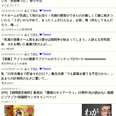
シカ「全部喰った」 祭り中止
まとめブレイド
🐦Tweet
あとで読む
2026/08/08 19:39
マイホームが完成して初のお泊り！夫婦の寝室ができたのが嬉しくて嫁に抱きつ
いたら「うざいからやめて、まったくふざけんなよ、お前」俺（何をしてるんだ
ろう、俺…）
おにひめちゃんの監視部屋
🐦Tweet
あとで読む
2026/08/08 19:39
「私達が原爆ドーム前をあけ渡せば核戦争が始まってしまう」と訴える市民団
体、それを聞いた被爆3世の人が……
U-1 NEWS
🐦Tweet
あとで読む
2026/08/08 18:37
【画像】アメリカの最新ラブドールのラインナップがヤバいwwwwwwwww
異世界転生まとめ速報
🐦Tweet
あとで読む
2026/08/08 19:39
私「15年共働きで貯金それだけ？」義兄夫婦「でも新築を建てる予定だから」→
あまりの計画性のなさに驚いて…
鬼女はみた
2026/08/19まで
[PR] 【期間限定無料】集英社 『憂国のモリアーティ』10周年!先の読めない展開
にゾクゾク!頭脳戦マンガキャンペーン!
Kindleストア