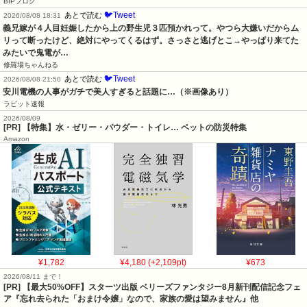
BIPブログ
🐦Tweet
あとで読む
2026/08/08 18:31
義兄嫁が４人目妊娠したから上の野生児３匹預かれって。やつら大嫌いだからム
リって断ったけど、絶対にやってくるはず。さっさと逃げとこ→やっぱり来てた
みたいで鬼電が…
修羅場ちゃんねる
🐦Tweet
あとで読む
2026/08/08 21:50
安川電機の人事がガチで美人すぎると話題に…（※画像あり）
ラビット速報
2026/08/09
[PR] 【特集】水・ゼリー・パウダー・トイレ… ペットの防災特集
Amazon
¥1,782
¥4,180 (+2,109pt)
¥673
2026/08/11 まで！
[PR] 【最大50%OFF】スターツ出版 ベリーズファンタジー8月新刊配信記念フェ
ア『忘れ去られた「おまけ令嬢」なので、家族の愛は望みません』他