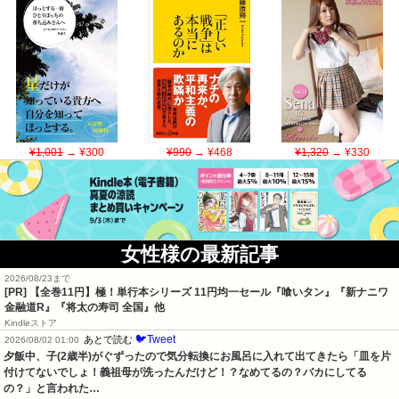
¥1,001
→ ¥300
¥990
→ ¥468
¥1,320
→ ¥330
女性様の最新記事
2026/08/23まで
[PR]
【全巻11円】極！単行本シリーズ 11円均一セール『喰いタン』『新ナニワ
金融道R』『将太の寿司 全国』他
Kindleストア
🐦Tweet
あとで読む
2026/08/02 01:00
夕飯中、子(2歳半)がぐずったので気分転換にお風呂に入れて出てきたら「皿を片
付けてないでしょ！義祖母が洗ったんだけど！？なめてるの？バカにしてる
の？」と言われた…