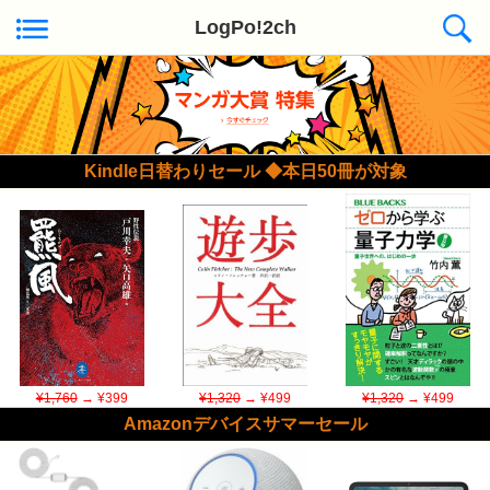
LogPo!2ch
Kindle日替わりセール ◆本日50冊が対象
¥1,760
→ ¥399
¥1,320
→ ¥499
¥1,320
→ ¥499
Amazonデバイスサマーセール