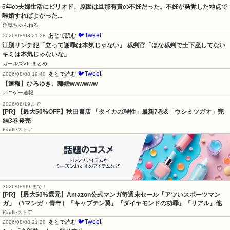
6年の夫婦生活にピリオド。原因は旦那有責の不妊だった。不妊が発覚した地点で
離婚すればよかった...
浮気ちゃんねる
🐦Tweet
あとで読む
2026/08/08 21:28
江別リンチ犯「立って謝罪は本気じゃない」 裁判官「ほな裁判で土下座してない
キミは本気じゃないな」
ガールズVIPまとめ
🐦Tweet
あとで読む
2026/08/08 19:40
【速報】ひろゆき、離婚wwwwww
アニゲー速報
2026/08/19まで
[PR] 【最大50%OFF】秋田書店 「タイカの理性」最新7巻&「ウシミツガオ」完
結3巻発売
Kindleストア
2026/08/09 まで！
[PR]
【最大50%還元】Amazon公式マンガ毎週末セール「アツいスポーツマン
ガ」（#マンガ・青年）『キャプテン翼』『ダイヤモンドの功罪』『リアル』他
Kindleストア
🐦Tweet
あとで読む
2026/08/08 21:30