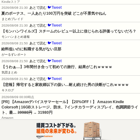
Kindleストア
🐦Tweet
あとで読む
2026/08/08 21:30
夏のボーナス、一人あたり100万円を突破 どこが不景気やねん
まとめブレイド
🐦Tweet
あとで読む
2026/08/08 21:30
【モンハンワイルズ】スチームのレビュー以上に信じられる評価ってないだろ？
モンハンまとめ速報
🐦Tweet
あとで読む
2026/08/08 21:50
給料低いのに転職する気がない旦那
がーるずレポート
🐦Tweet
あとで読む
2026/08/08 21:50
【うわぁ…】3年間付き合って初めての旅行、結果がこれｗｗｗｗ
気団まとめ
🐦Tweet
あとで読む
2026/08/08 21:50
【悲報】帰宅すると家政婦以下の扱い…耐え続けた男の決断がこれｗｗｗｗ
キスログ
2026/08/09 00:00時点
[PR] 【Amazonデバイスサマーセール】【20%OFF！】 Amazon Kindle
Colorsoft | 16GBストレージ、防水、7インチカラーディスプレイ、色調調節ライ
ト、最…
39980円
→ 31980円
Amazon