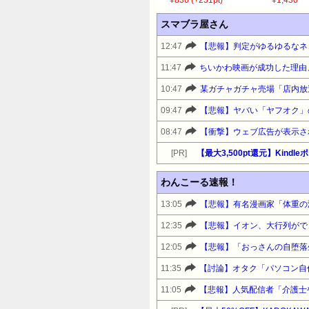
¥836 (+251pt)
¥1,430
スマブラ屋さん
12:47
【悲報】判定がゆるゆるなネ
11:47
ちいかわ映画が成功した理由
10:47
09:47
【悲報】ヤバい「ヤフオク」
08:47
【衝撃】ウェブ広告が表示さ
[PR]
【最大3,500pt還元】Kind
わんこーる速報！
13:05
12:35
12:05
11:35
11:05