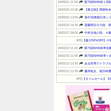
26/06/21 11:59
第76回NHK杯１
26/05/26 22:00
【竜王戦】岡部怜
26/05/02 13:00
第47回将棋日本シ
26/03/25 16:30
斎藤明日斗六段、
26/02/27 08:00
中村太地八段、Ａ
[PR]
【最大50%OFF】
26/02/22 11:43
第75回NHK杯準
26/02/15 11:59
第75回NHK杯準
26/02/13 13:30
ある対局でトラブ
26/02/12 12:30
藤井聡太、朝日杯通算 
[PR]
【タイムセール】【44%OF