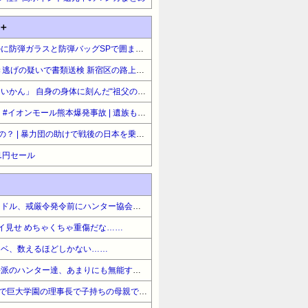
＋
パさん「平和を願う式典なのに防弾ガラスと防弾バッグSPで囲まれた壇上でスピーチする人が総理大臣」
中村小三郎さん（77）をひき逃げの疑いで書類送検 新宿区の路上で歩行者の20代女性をはねてけがをさせたうえ、そのまま逃走か #歌舞伎
松本まりか「戦争はやっちゃいかん」 自身の身体に刻んだ“祖父の言葉”を投稿 #芸能
「本当のことを…」遺族語る #イオンモール熊本爆発事故 | 遺族も怒る相手がおかしいと思わないのかな
日本の暴力団って“必要悪”なの？ | 暴力団の助けで戦後の日本を乗り切り、今も海外からの半グレを従えて日本を守ってるんじゃないの？
11円セール
【ハンターハンター】カンジドル、戒厳令発令前にハンター協会員を襲撃してしまう
ョイ見せ めちゃくちゃ重傷だな……
ノベ、数えるほどしかない……
【ハンターハンター】脱会長派のハンター達、あまりにも無能すぎて泣けてくる
【100カノ】大企業のトップで巨大学園の理事長で子持ちの母親でもちょっぴりハメを外してアイドルをやってもいい