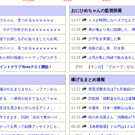
¥1,188
¥699
¥935
おにひめちゃんの監視部屋
コちゃん、見つかるｗｗｗｗｗｗ
13:47
、ガチで分析されるｗｗｗｗｗｗｗｗ
13:39
某ガチャガチャ売場「店内放送でお探しものがありましたらお気軽に近くの従業員へお声掛けください」→声かけた結果ｗｗｗｗｗｗｗ
13:36
少子化を実感した事
のページ、見つかるｗｗｗｗｗｗｗ
13:33
化粧の足し算、引き算
れた時の視線ヒートマップがコチラ…
13:18
leポイントクラブ Betaテスト開始！
[PR]
【マンガ】『グループ・ゼロ
稼げるまとめ速報
【悲報】有名漫画家「体重の減少が止まりません」→ファンから心配の声
13:12
実質消費支出は7カ月連続のマ
【悲報】イオン、大行列ができる…一体何が起きてるんだ？ｗｗｗｗ
12:45
【悲報】「おっさんの自堕落生活を美少女にやらせるアニメ」、増えすぎてフェミにバレるｗｗｗｗ
12:19
今週末、日本一過酷な山岳レ
【討論】オタク「パソコン自作できます」DQN「自分で車やバイクいじれます」
10:15
街の弁当屋さん「消費税が
【悲報】人気配信者「介護士やってる男って結構ブッサイクじゃね」
09:26