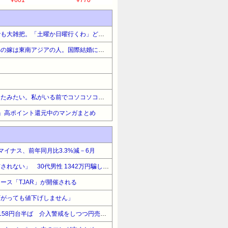
¥601
¥770
トメが時間にルーズでなんでも大雑把。「土曜か日曜行くわ」どっちにくんだよ！「じゃ土曜の昼」何時だよ！
弟が俺より先に結婚した。弟の嫁は東南アジアの人。国際結婚にはありがちだが、日本でも式を挙げ、嫁さんの国でも式を挙げる。弟もそうだった。しかし理由が少し変わっ
上司が私に内緒で飲み会をしたみたい。私がいる前でコソコソコソコソ…すっごい耳障り
』高ポイント還元中のマンガまとめ
イナス、前年同月比3.3%減－6月
詐欺師「保釈金を払えば逮捕されない」 30代男性 1342万円騙し取られたあと警察に誘導され被害が発覚
ース「TJAR」が開催される
下がっても値下げしません」
【為替相場】ドル円は1ドル158円台半ば 介入警戒をしつつ円売りが続行