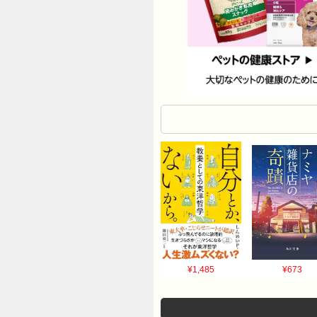
¥1,485
¥673