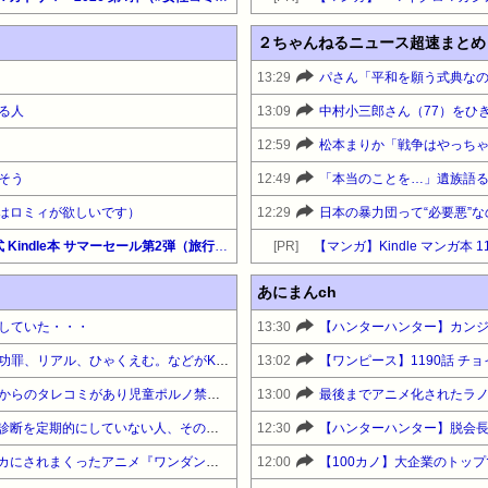
２ちゃんねるニュース超速まとめ
13:29
る人
13:09
12:59
そう
12:49
私はロミィが欲しいです）
12:29
【最大65%OFF】Amazon公式 Kindle本 サマーセール第2弾（旅行ガイド・マップ）『地政学が最強の教養である』他
[PR]
【マンガ】Kindle マンガ本 
あにまんch
していた・・・
13:30
【激安速報】ダイヤモンドの功罪、リアル、ひゃくえむ。などがKindleで実質半額に！ついに完結、新テニスの王子様などのスポーツ漫画セール！
13:02
【ワンピース】1190話 チ
小学校講師、とんでもない所からのタレコミがあり児童ポルノ禁止法違反で逮捕
13:00
最後までアニメ化されたラ
【これは酷い】ペットの健康診断を定期的にしていない人、その理由が終わっていた…「だって◯◯だし」
12:30
あまりにも酷すぎる出来でバカにされまくったアニメ『ワンダンス』、原作者本人が手書きアニメを投稿した結果・・・ｗｗｗｗｗｗ
12:00