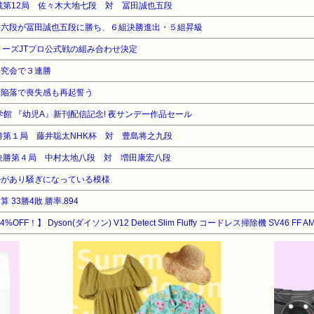
回戦第12局 佐々木大地七段 対 冨田誠也五段
央六段が冨田誠也五段に勝ち、６組決勝進出・５組昇級
リーズJTプロ公式戦の組み合わせ決定
研究会で３連勝
級陥落で喪失感も再起誓う
小学館 『幼児A』新刊配信記念! 夜サンデー作品セール
決勝第１局 藤井聡太NHK杯 対 豊島将之九段
々決勝第４局 中村太地八段 対 増田康宏八段
ルがあり騒ぎになっている模様
33勝4敗 勝率.894
F！】 Dyson(ダイソン) V12 Detect Slim Fluffy コードレス掃除機 SV46 FF A