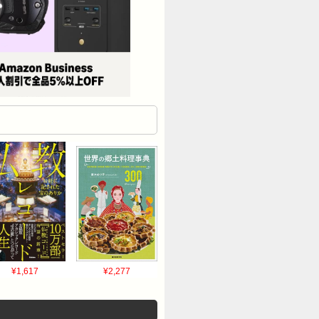
¥1,617
¥2,277