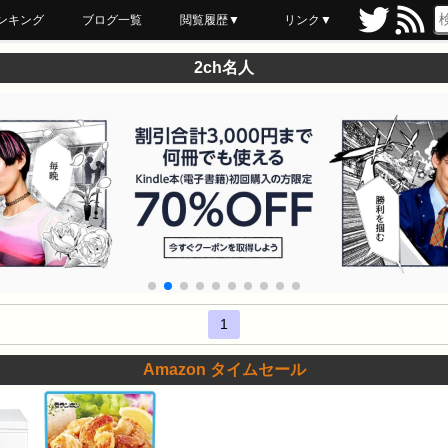
ンキング
ブログ一覧
閲覧履歴▼
リンク▼
ブックマーク
最近読んだ
あとで読む
ネットスーパー
飲食店舗用品
セール情報
2ch名人
1
Amazon タイムセール