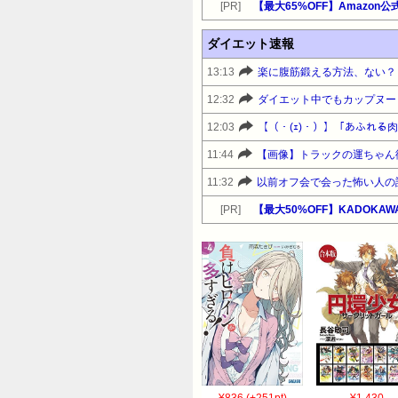
[PR]
ダイエット速報
13:13
楽に腹筋鍛える方法、ない？
12:32
ダイエット中でもカップヌー
12:03
11:44
11:32
以前オフ会で会った怖い人の
[PR]
【最大50%OFF】KADOKAW