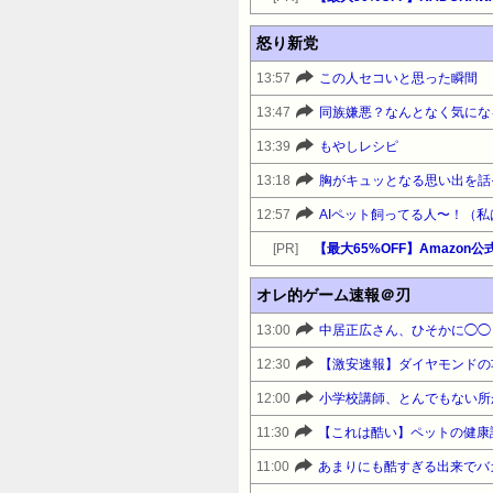
怒り新党
13:57
この人セコいと思った瞬間
13:47
同族嫌悪？なんとなく気にな
13:39
もやしレシピ
13:18
胸がキュッとなる思い出を話
12:57
AIペット飼ってる人〜！（
[PR]
オレ的ゲーム速報＠刃
13:00
中居正広さん、ひそかに◯◯
12:30
12:00
11:30
11:00