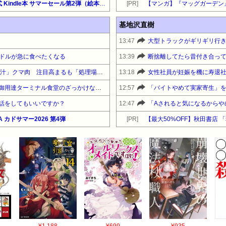
【最大65%OFF】Amazon公式 Kindle本 サマーセール第2弾（絵本・児童書）『ポケモン大図鑑１０２０＋』他
[PR]
基地沢直樹
13:47
ドルが急に食べたくなる
13:39
【（・(ｪ)・）】「あふれる肉汁」クマ肉 注目高まるも「処理場がない」時期で変わる脂 難しい取り扱い
13:18
【画像】トラックの運ちゃん御用達ターミナル食堂のざっかけないオムライスｗｗｗｗｗｗｗｗｗｗ
12:57
話をしてもいいですか？
12:47
A カドサマー2026 第4弾
[PR]