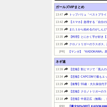
ガールズVIPまとめ
13:47
トップバリュ「ベストプライ
13:42
13:39
また１から始めるのがしんど
13:35
【料理】とにかく芋が好き【
13:35
クロノトリガーのラスボス、
[PR]
【マンガ】『KADOKAWA
ネギ速
13:39
【悲報】割とマジで「黒人の
13:34
13:29
13:24
【悲報】クロノトリガーのラ
13:18
[PR]