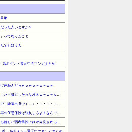
い旦那
飯だった人いますか？
う」ってなったこと
かんでも疑う人
』高ポイント還元中のマンガまとめ
揚げ丼頼んだｗｗｗｗｗｗｗｗｗｗ
【悲報】ブロリーさんを投入したら滅亡しそうな漫画ｗｗｗｗｗｗｗｗｗｗ
【悲報】浜松出身ワイ、東京で「静岡出身です…」・・・・・・・・・
【激怒】カズレーザーさん「車の任意保険は強制しろよ！なんで法律を改正しないの？」・・・・・・・・・
【朗報】檜山沙耶さんに代わる新しい弱者男性の姫が発見されるｗｗｗｗｗｗｗｗｗｗ
ン社』高ポイント還元中のマンガまとめ