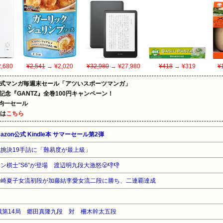
,680
¥2,541
→ ¥2,020
¥32,980
→ ¥27,980
¥418
→ ¥319
¥
on公式マンガ毎週末セール「アツいスポーツマンガ」
年記念『GANTZ』全巻100円キャンペーン！
円均一セール
めは
こちら
azon公式 Kindle本 サマーセール第2弾
挑決19手詰に「難易度が最上級」
棋士”S6”が登場 渡辺明九段大激怒😤👎👎
岩崎夏子女流初段が加藤結李愛女流二段に勝ち、二連覇達成
回戦第14局 郷田真隆九段 対 柵木幹太五段