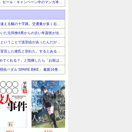
【マンガ】『マッグガーデン』セール・キャンペーン中のマンガ本まとめ
大型トラックがギリギリ行き違える幅の十字路。交通量が多く右折→線路を曲がると、それだけで対向車線が渋滞する。信号待ちしている間は先に曲がらせようかな？なんて
断捨離してたら昔付き合っていた元同僚A男からの古い年賀状が出てきた
女性社員が妊娠を機に寿退社ということで送別会があったんだが、なぜか異常に盛り上がった。会場の居酒屋の方も色々サービス。だがふと見ると女性陣の空気がおかしい。
「バイトやめて実家寄生」を宣言した彼氏と別れた。するとある日こいつから『そっち宿泊っていー？』とメールが。無視してたら……
「Aされると気になるからやめてくれる？」と指摘したら「お前はBできてないじゃないか」と自分は悪くないアピールする彼氏にイラッ。
【最大50%OFF】秋田書店 「弱虫ペダル SPARE BIKE」 最新16巻発売記念フェア!