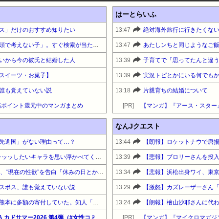
はーとらいふ
ス」だけのおすすめ知りたい
13:47
絶対海外旅行に行きたくな
【スマホ】急増する「自分の頭で考えない子」。すぐ検索が当たり前に 「タイパ」至上主義
13:47
あたしンちと同じようなご
いから今の彼氏と結婚した人
13:39
子育てで「思ってたんと違
スイーツ・お菓子】
13:39
実況トピとかにいる何でも
誰も覚えていない説
13:18
片親育ちの結婚について
』高ポイント還元中のマンガまとめ
[PR]
【マンガ】『アース・スター
なんJクエスト
先進国」がない理由って…？
13:44
【朗報】ロケットナウで唐
【悲報】CAPCOMで最もエッッッしたいキャラを思い浮かべてください
13:39
【衝撃】55歳・大久保佳代子、“現在の性欲”を告白「休みの日とかそうだね、だいたい…」
13:34
スボス、誰も覚えていない説
13:29
【悲報】中居正広（無職）、熊本に多額の寄付していた。知人「誰にも知られなくてもいい、と公表してない」
13:24
【最大50%OFF】KADOKAWA カドサマー2026 第4弾（#女性コミック）『悪役令嬢レベル99』他
[PR]
【マンガ】『マイクロマガジ