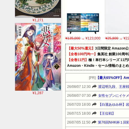
¥1,271
¥135,000
→ ¥123,000
¥25,800
→ ¥22
【最大50%還元】
3日間限定 Amaz
【全巻100円均一】
集英社 創業100周
【全巻11円】
極！単行本シリーズ 11
Amazon・Kindle・セール情報のまと
[PR]
【最大65%OFF】Am
26/08/07 12:30
渡辺明九段、王座戦
¥1,287
26/08/07 07:30
女性セブンにイケメン
26/07/20 18:00
【白瀧あゆみ杯】
26/07/15 18:00
【王位戦】
26/07/05 11:50
第76回NHK杯１