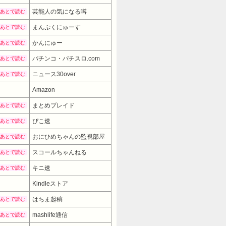
芸能人の気になる噂
あとで読む
まんぷくにゅーす
あとで読む
かんにゅー
あとで読む
パチンコ・パチスロ.com
あとで読む
ニュース30over
あとで読む
Amazon
9980円
→ 7980円 （16:30時点）
まとめブレイド
あとで読む
ぴこ速
あとで読む
おにひめちゃんの監視部屋
あとで読む
スコールちゃんねる
あとで読む
キニ速
あとで読む
Kindleストア
はちま起稿
あとで読む
mashlife通信
あとで読む