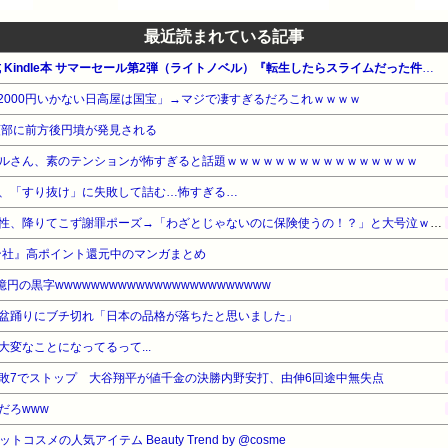
最近読まれている記事
【最大65%OFF】Amazon公式 Kindle本 サマーセール第2弾（ライトノベル）『転生したらスライムだった件』他
2000円いかない日高屋は国宝」→マジで凄すぎるだろこれｗｗｗｗ
頭部に前方後円墳が発見される
ルさん、素のテンションが怖すぎると話題ｗｗｗｗｗｗｗｗｗｗｗｗｗｗｗｗ
、「すり抜け」に失敗して詰む…怖すぎる…
赤信号で追突してきた加害女性、降りてこず謝罪ポーズ→「わざとじゃないのに保険使うの！？」と大号泣ｗｗ被害者の私を悪者扱いし、旦那まで「妻を強く言わないで」と庇い出す地獄の事故現場
ン社』高ポイント還元中のマンガまとめ
円の黒字wwwwwwwwwwwwwwwwwwwwwwww
盆踊りにブチ切れ「日本の品格が落ちたと思いました」
変なことになってるって...
敗7でストップ 大谷翔平が値千金の決勝内野安打、由伸6回途中無失点
だろwww
コスメの人気アイテム Beauty Trend by @cosme