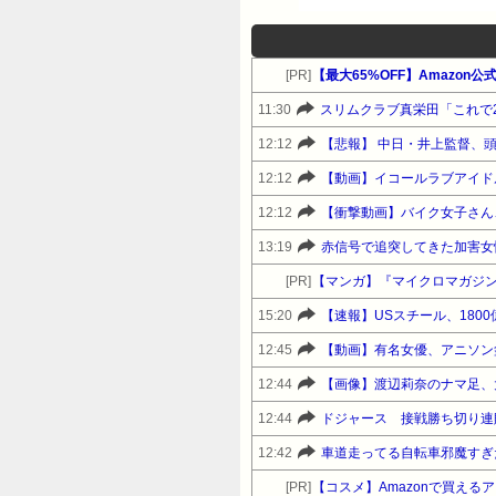
[PR]
11:30
スリムクラブ真栄田「これで
12:12
【悲報】 中日・井上監督、
12:12
【動画】イコールラブアイド
12:12
【衝撃動画】バイク女子さん
13:19
[PR]
【マンガ】『マイクロマガジ
15:20
【速報】USスチール、1800億
12:45
【動画】有名女優、アニソン
12:44
【画像】渡辺莉奈のナマ足、大
12:44
ドジャース 接戦勝ち切り連
12:42
車道走ってる自転車邪魔すぎ
[PR]
【コスメ】Amazonで買えるアット