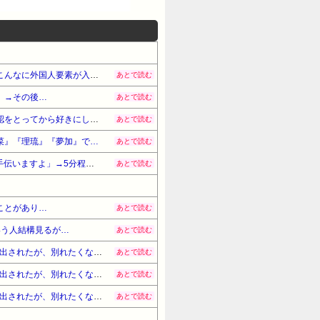
【最悪】イギリス人と結婚した兄「産まれてきた子供がハーフに見えない！」両親「騒ぐな！早まるな！」兄「こんなに外国人要素が入ってないのはおかしい！離婚だ！」→その後…
あとで読む
」→その後…
あとで読む
【唖然】家の中に知らない男が入ってきて、男「アンタの旦那と一晩嫁を交換する約束をした！」私「旦那に確認をとってから好きにしていい」→旦那は帰ってくるなり私に…
あとで読む
菜』『理琉』『夢加』で…
あとで読む
【吃驚】歩いてたら突然視界がぼんやりした。私「コンタクト落としちゃった、どうしよう」親切な人「探すの手伝いますよ」→5分程探したが見つからず、半日後…
あとで読む
ことがあり…
あとで読む
いう人結構見るが…
あとで読む
【3/3】妻「稼ぎが少ない。家事等をやらない。人の気持ちがわからない。家族の事を考えてない」→離婚を切り出されたが、別れたくなくて…
あとで読む
【2/3】妻「稼ぎが少ない。家事等をやらない。人の気持ちがわからない。家族の事を考えてない」→離婚を切り出されたが、別れたくなくて…
あとで読む
【1/3】妻「稼ぎが少ない。家事等をやらない。人の気持ちがわからない。家族の事を考えてない」→離婚を切り出されたが、別れたくなくて…
あとで読む