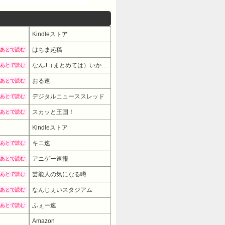
Kindleストア
はちま起稿
あとで読む
なんJ（まとめては）いかんのか？
あとで読む
おる速
あとで読む
デジタルニューススレッド
あとで読む
スカッと王国！
あとで読む
Kindleストア
キニ速
あとで読む
アニゲー速報
あとで読む
芸能人の気になる噂
あとで読む
なんじぇいスタジアム
あとで読む
ふぇー速
あとで読む
Amazon