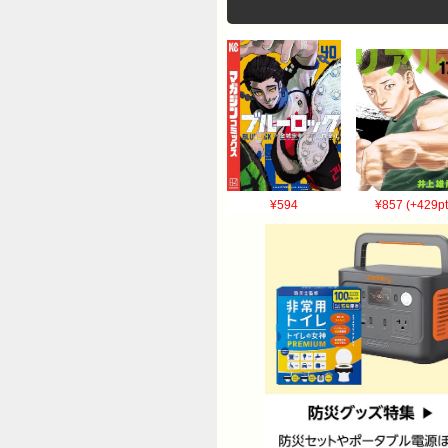
¥594
¥857 (+429pt