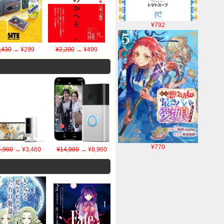
¥792
,430
→ ¥299
¥2,200
→ ¥499
¥770
4,980
→ ¥3,460
¥14,980
→ ¥8,980