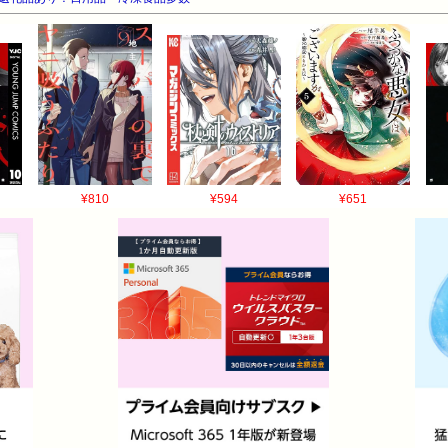
¥810
¥594
¥651