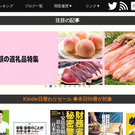
ンキング
ブログ一覧
閲覧履歴▼
リンク▼
ブックマーク
最近読んだ
あとで読む
ネットスーパー
飲食店舗用品
セール情報
注目の記事
Kindle日替わりセール ◆本日50冊が対象