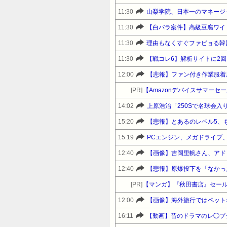
11:30
山梨学院、日本一のマネージ
11:30
【白バラ案件】高級豆腐ワイ「
11:30
理由もなくすぐファビョる韓
11:30
12:00
【悲報】ファン付き作業服着
[PR]
14:02
上原浩治「250Sで名球会入
15:20
【悲報】とあるのレベル5、
15:19
PCエンジン、メガドライブ
12:40
【画像】吉岡里帆さん、アド
12:40
【悲報】原爆投下を「なかっ
[PR]
【マンガ】『秋田書店』セー
12:00
16:11
【動画】昔のドラマのレ◯プ