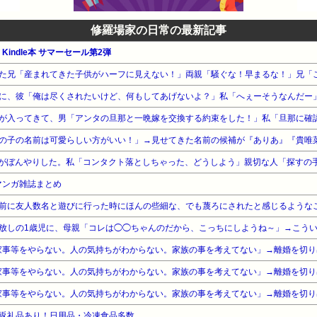
修羅場家の日常の最新記事
 Kindle本 サマーセール第2弾
に、彼「俺は尽くされたいけど、何もしてあげないよ？」私「へぇーそうなんだー
の子の名前は可愛らしい方がいい！」→見せてきた名前の候補が『ありあ』『貴唯
新マンガ雑誌まとめ
前に友人数名と遊びに行った時にほんの些細な、でも蔑ろにされたと感じるような
放しの1歳児に、母親「コレは◯◯ちゃんのだから、こっちにしようね～」→こう
限定返礼品あり！日用品・冷凍食品多数