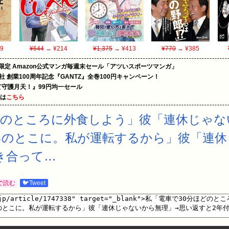
9
¥644
→ ¥214
¥1,375
→ ¥413
¥770
→ ¥385
限定 Amazon公式マンガ毎週末セール「アツいスポーツマンガ」
社 創業100周年記念『GANTZ』全巻100円キャンペーン！
守護月天！』99円均一セール
めは
こちら
どのところに外食しよう」彼「連休じゃな
いのとこに。私が運転するから」彼「連
き合って…
で読む
🐦Tweet