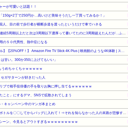
ャーが可愛いと話題！！
150g×2丁で250円か…高いけど美味そうだし一丁買ってみるか！」
国人、目の前で歩行者が横断歩道を渡ったというだけで車でハネる
【戦コレ6】解析サイトに2回連続5周期以上だと次は3周期以下濃厚って書いてたのに3周期超えたんだが…ふざけんな！！！
用の５０代男性、熱中症になる
【Amazonデバイスサマーセール】【20%OFF！】 Amazon Fire TV Stick 4K Plus | 映画館のような4K体験 | ストリーミングメディアプレイヤー
りは甘い。300か350に上げてもいい」
もうめちゃくちゃｗｗｗｗｗ
、セガサターンが好きだった人
リブで相手役俳優の手を取りお胸に押し当てるｗｗｗｗｗｗ
たこと」にするデマ、SNSで拡散されてしまう
ル・キャンペーン中のマンガ本まとめ
【画像】海外旅行ではペットボトルを〇〇してからバッグに入れて！⇒それを知らなかった人の末路が悲惨すぎるｗｗｗｗ
シーン、今見るとアウトすぎるｗｗｗｗｗｗｗｗｗ