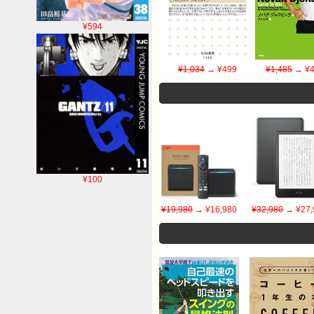
¥594
¥1,034
→ ¥499
¥1,485
→ ¥4
¥100
¥19,980
→ ¥16,980
¥32,980
→ ¥27,