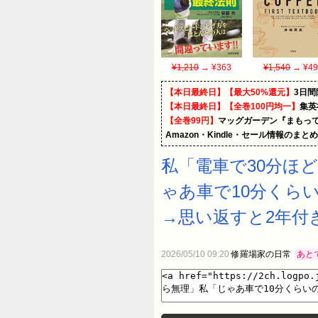
¥1,210
→ ¥363
¥1,540
→ ¥49
【本日最終日】【最大50%還元】
3日間
【本日最終日】【全巻100円均一】
集英
【全巻99円】
マッグガーデン『まもって
Amazon・Kindle・セール情報のまと
私「電車で30分ほ
ゃあ車で10分くら
→思い返すと2年付
2026/05/10 09:20
修羅場家の日常
あと