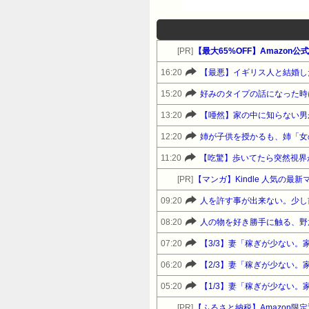
[PR]
【最大65%OFF】Amazon公式
16:20
15:20
好みのタイプの話になった時
13:20
12:20
姉が子供を授かるも、姉「女
11:20
[PR]
【マンガ】Kindle 人気の最
09:20
人を許す事が出来ない。少し
08:20
人の物を好き勝手に触る、野
07:20
06:20
05:20
[PR]
【ふるさと納税】Amazon