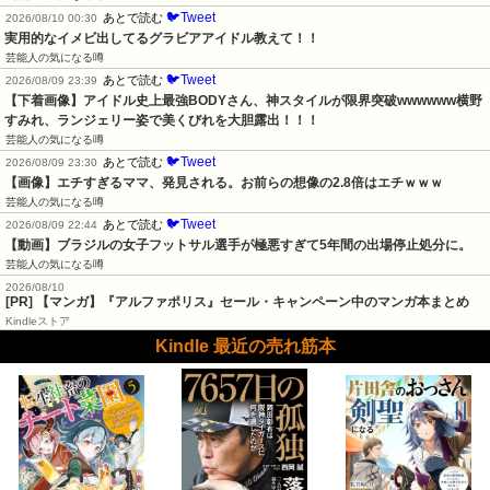
🐦Tweet
あとで読む
2026/08/10 00:30
実用的なイメビ出してるグラビアアイドル教えて！！
芸能人の気になる噂
🐦Tweet
あとで読む
2026/08/09 23:39
【下着画像】アイドル史上最強BODYさん、神スタイルが限界突破wwwwww横野
すみれ、ランジェリー姿で美くびれを大胆露出！！！
芸能人の気になる噂
🐦Tweet
あとで読む
2026/08/09 23:30
【画像】エチすぎるママ、発見される。お前らの想像の2.8倍はエチｗｗｗ
芸能人の気になる噂
🐦Tweet
あとで読む
2026/08/09 22:44
【動画】ブラジルの女子フットサル選手が極悪すぎて5年間の出場停止処分に。
芸能人の気になる噂
2026/08/10
[PR] 【マンガ】『アルファポリス』セール・キャンペーン中のマンガ本まとめ
Kindleストア
Kindle 最近の売れ筋本