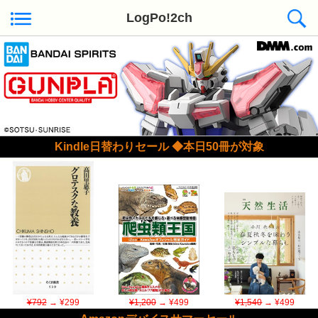
LogPo!2ch
Kindle日替わりセール ◆本日50冊が対象
¥792
→ ¥299
¥1,200
→ ¥499
¥1,540
→ ¥499