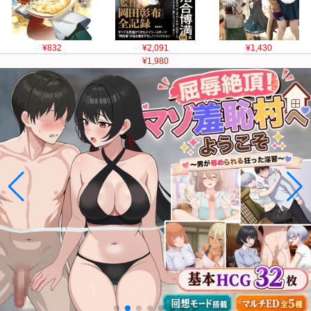
¥832
¥2,091
¥1,430
¥1,980