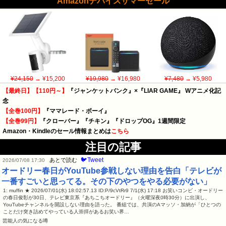
Amazonデバイスサマーセール
¥24,150
→ ¥15,200
¥19,980
→ ¥16,980
¥7,480
→ ¥5,980
【最終日】【110円～】
『ジャンケットバンク』×『LIAR GAME』 Wアニメ化記
念
【全巻100円】
『ママレード・ボーイ』
【全巻99円】
『クローバー』『チキン』『ドロップOG』1週間限定
Amazon・Kindleのセール情報まとめは
こちら
注目の記事
🐦Tweet
あとで読む
2026/07/08 17:30
オードリー春日がYouTube参戦しない理由を告白「テレビが
一番すごいと思ってる。その下のやつをやる必要がない」
1: muffin ★ 2026/07/01(水) 18:02:57.13 ID:P/9cVtRr9 7/1(水) 17:18 お笑いコンビ・オードリー
の春日俊彰が30日、テレビ東京系『あちこちオードリー』（火曜深夜0時30分）に出演し、
YouTubeチャンネルを開設しない理由を語った。 番組では、共演のAマッソ・加納が「ひとつの
ことだけ突き詰めてやっている人崇拝があるお笑い界…
芸能人の気になる噂