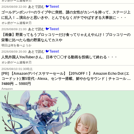
オレ的ゲーム速報＠刃
🐦Tweet
あとで読む
2026/08/09 22:00
ゴールデンボンバーのライブ中に突然、謎の女性がカンペを持って、ステージ上
に乱入！→演出かと思いきや、とんでもなくガチでやばすぎる大事故に・・・
オレ的ゲーム速報＠刃
🐦Tweet
あとで読む
2026/08/09 21:00
【画像】野菜ってもうブロッコリーだけ食ってりゃええやんけ！ブロッコリーの
栄養に比べたら他の野菜なんてカスや
明日は何を食べようか
🐦Tweet
あとで読む
2026/08/09 20:00
人気外国人YouTuberさん、日本で〇〇する動画を投稿して終わる・・・
オレ的ゲーム速報＠刃
2026/08/10 01:30時点
[PR] 【Amazonデバイスサマーセール】【20%OFF！】 Amazon Echo Dot (エ
コードット) 第5世代 - Alexa、センサー搭載、鮮やかなサウンド｜チャコール …
7480円
→ 5980円
Amazon