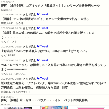
2026/08/10
[PR]
【全巻99円】コアミックス『義風堂々！！』シリーズ全巻99円セール
Kindleストア
🐦Tweet
あとで読む
2026/08/09 20:58
【画像】 テレ東の深夜がスゴイ、セクシー女優のナマ乳をモロ流し
芸能人の気になる噂
🐦Tweet
あとで読む
2026/08/09 20:58
【悲報】日本人艦これ絵師さん、AI絵だと誹謗中傷され筆を折ってしま
う・・・・・・・・・
なんJクエスト
🐦Tweet
あとで読む
2026/08/09 20:55
上原浩治「250Sで名球会入りは甘い。300か350に上げてもいい」
なんJ PRIDE
🐦Tweet
あとで読む
2026/08/09 20:57
カル・ローリーさん、故障者リスト入り前の打率.161から驚きの数字を残してし
まうwwwwwwwww
なんじぇいスタジアム
🐦Tweet
あとで読む
2026/08/09 20:55
返却査定の厳格化…ソフトバンク、端末2年レンタル改悪へ“塗装はがれ”でも2.2
万円負担…上限も倍額に　保証加入なら免除　[8/9]
国難にあってもの申す！！
2026/08/10
[PR] 【特集】水・ゼリー・パウダー・トイレ… ペットの防災特集
Amazon