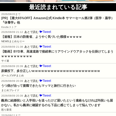
最近読まれている記事
2026/08/20まで
[PR]
【最大65%OFF】Amazon公式 Kindle本 サマーセール第2弾（医学・薬学）
『休養学』他
Kindleストア
🐦Tweet
あとで読む
2026/08/09 21:12
【速報】日本の防衛省、ようやく気づいた模様ｗｗｗｗｗ
NEWSまとめもりー
🐦Tweet
あとで読む
2026/08/09 21:38
【動画】BYD車、高速道路で後続車にリアウインドウアタックを仕掛けてしまう
ｗｗｗｗｗｗｗｗｗｗ
サイ速
🐦Tweet
あとで読む
2026/08/09 20:39
原爆投下、多分正しいw w w w w w w w w w w w w w w w w w w w w w
ガールズVIPまとめ
🐦Tweet
あとで読む
2026/08/09 20:39
うつ病が治って復職できたらマッマと旅行に行きたい
まとめブレイド
🐦Tweet
あとで読む
2026/08/09 20:39
義弟に結婚祝いと入学祝いを送ったけど届いたという連絡もなければ内祝いも届
かない。私から義弟に確認するのも下品に感じてしまって悩んでいます
怒り新党
2026/08/11まで