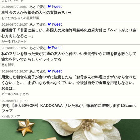
まとめブレイド
🐦Tweet
あとで読む
2026/08/09 20:57
車社会の人から都会の人への質疑🚗🏃♀️➡️
おにひめちゃんの監視部屋
🐦Tweet
あとで読む
2026/08/09 20:57
膳場貴子「非常に厳しい」外国人の永住許可厳格化政府方針に「ヘイトがより進
む方向になると…」
がーるずレポート
🐦Tweet
あとで読む
2026/08/09 20:57
私のフリンを疑った夫が共通の友人やら仲のいい夫同僚やらに噂を撒き散らして
協力を仰いでたらしくイライラする
怒り新党
🐦Tweet
あとで読む
2026/08/09 20:57
用意した朝食を息子が食べずに注意したら「お母さんの料理はまずいから食べた
くない」と…「まずいなら食べなくていい。今後は自分で食事を用意しなさい。
お金は...
ガールズVIPまとめ
2026/08/13 まで！
[PR] 【最大50%OFF】KADOKAWA サレた私が、徹底的に逆襲します LScomic
フェア
Kindleストア