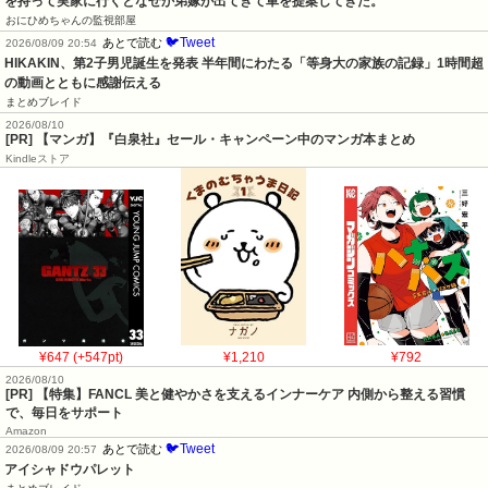
を持って実家に行くとなぜか弟嫁が出てきて車を提案してきた。
おにひめちゃんの監視部屋
🐦Tweet
あとで読む
2026/08/09 20:54
HIKAKIN、第2子男児誕生を発表 半年間にわたる「等身大の家族の記録」1時間超
の動画とともに感謝伝える
まとめブレイド
2026/08/10
[PR] 【マンガ】『白泉社』セール・キャンペーン中のマンガ本まとめ
Kindleストア
¥647 (+547pt)
¥1,210
¥792
2026/08/10
[PR] 【特集】FANCL 美と健やかさを支えるインナーケア 内側から整える習慣
で、毎日をサポート
Amazon
🐦Tweet
あとで読む
2026/08/09 20:57
アイシャドウパレット