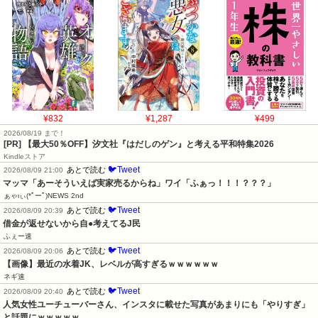
¥832
¥1,287
¥499
2026/08/19 まで！
[PR]
【最大50％OFF】汐文社『はだしのゲン』と考える平和特集2026
Kindleストア
🐦Tweet
あとで読む
2026/08/09 21:00
マッマ「あーそういえば実家売るからね」ワイ「ふぁっ！！！？？？」
ぁゃιぃ(*ﾟーﾟ)NEWS 2nd
🐦Tweet
あとで読む
2026/08/09 20:39
借金が返せないから自●考えてるJ民
ふぇー速
🐦Tweet
あとで読む
2026/08/09 20:06
【画像】最近の水着JK、レベルが高すぎるｗｗｗｗｗｗ
ネギ速
🐦Tweet
あとで読む
2026/08/09 20:40
人気女性ユーチューバーさん、インスタに載せた写真があまりにも「やりすぎ」
と話題にｗｗｗｗｗ