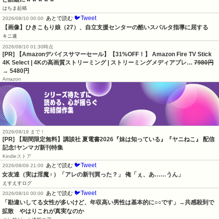
はちま起稿
🐦Tweet
あとで読む
2026/08/10 00:00
【画像】ひきこもり娘（27）、自立支援センターの酷いスパルタ指導に屈する
キニ速
2026/08/10 01:30時点
[PR] 【Amazonデバイスサマーセール】【31%OFF！】 Amazon Fire TV Stick
4K Select | 4Kの高画質ストリーミング | ストリーミングメディアプレ…
7980円
→ 5480円
Amazon
2026/08/19 まで！
[PR] 【期間限定無料】講談社 夏電書2026『妹は知っている』『ヤニねこ』 配信
記念!ヤンマガ新刊特集
Kindleストア
🐦Tweet
あとで読む
2026/08/09 21:00
女友達（実は淫魔♀）「アレの新刊買った？」 俺「ぇ、あ……うん」
えすえすログ
🐦Tweet
あとで読む
2026/08/10 00:00
「勘違いしてる女性が多いけど、年収高い男性は基本的に○○です」→共感殺到で
拡散　やはりこれが真実なのか