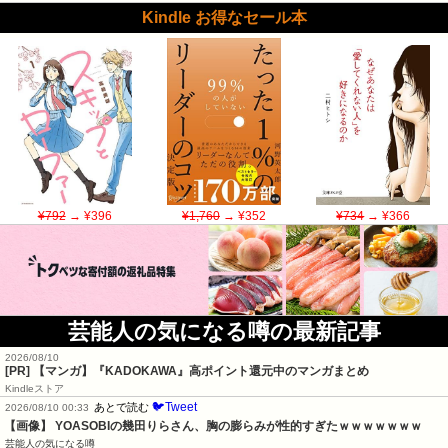
Kindle お得なセール本
¥792
→ ¥396
¥1,760
→ ¥352
¥734
→ ¥366
芸能人の気になる噂の最新記事
2026/08/10
[PR] 【マンガ】『KADOKAWA』高ポイント還元中のマンガまとめ
Kindleストア
🐦Tweet
あとで読む
2026/08/10 00:33
【画像】 YOASOBIの幾田りらさん、胸の膨らみが性的すぎたｗｗｗｗｗｗｗ
芸能人の気になる噂