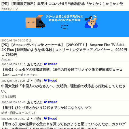
[PR] 【期間限定無料】集英社 ココハナ9月号配信記念『かくかくしかじか』他
Kindleストア
2026/08/10 01:30時点
[PR] 【Amazonデバイスサマーセール】【20%OFF！】 Amazon Fire TV Stick
4K Plus | 映画館のような4K体験 | ストリーミングメディアプレイヤー …
9980円
→ 7980円
Amazon
🐦Tweet
あとで読む
2026/08/09 22:15
【画像】シュタゲの牧瀬紅莉栖、16年の時を経てリメイク版で豊胸成功ｗｗｗ
【2ch】ニュー速クオリティ
🐦Tweet
あとで読む
2026/08/09 21:25
中国大使館「中国人のみなさんへ。文明的、理性的で秩序ある行動をしてくださ
い」
はちま起稿
🐦Tweet
あとで読む
2026/08/09 20:40
【旅行】ひとり旅とかいう20代までしか絵にならないヤツ
結婚・恋愛ニュースぷらす
🐦Tweet
あとで読む
2026/08/09 20:57
【呆れる】定年退職する父に車を買ってあげようと思っているんだが、カタログ