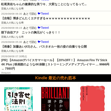
松尾美佑ちゃんの健康的な美ワキ、大変なことになってるって...
芸能人の気になる噂
🐦Tweet
あとで読む
2026/08/08 06:30
【吉報】博多どんたくエチすぎるｗｗｗｗｗｗｗｗｗｗｗｗｗｗｗ
芸能人の気になる噂
🐦Tweet
あとで読む
2026/08/08 06:15
畑下由佳アナ　ニットの胸元がくっきり！！
芸能人の気になる噂
🐦Tweet
あとで読む
2026/08/08 05:30
【画像】加藤あい(43)さん、バスタオル一枚の姿の自撮りを公開
芸能人の気になる噂
2026/08/08 07:30時点
[PR] 【Amazonデバイスサマーセール】【20%OFF！】 Amazon Fire TV Stick
4K Plus | 映画館のような4K体験 | ストリーミングメディアプレイヤー …
9980円
→ 7980円
Amazon
Kindle 最近の売れ筋本