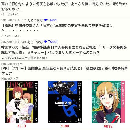
連れて行かないように何度もお願いしたが、あっさり買い与えていた。娘がその
おもちゃで…
はーとらいふ
🐦Tweet
あとで読む
2026/08/08 03:57
【激怒】中国外交部さん「日本が“三国志”の史実を歪めて歴史を破壊し
た」・・・・・・・・・
なんJクエスト
🐦Tweet
あとで読む
2026/08/08 03:49
韓国サッカー協会、性接待疑惑 日本人審判も含まれると報道 「Jリーグの審判を
統括する人物」   #サッカー |  バカウヨサカ豚どーすんのこれ？
２ちゃんねるニュース超速まとめ＋
2026/08/11まで
[PR] 【77円～】徳間書店 単話版なら続きが読める! 「奴奴奴奴!」単行本2巻解禁
フェア
Kindleストア
¥110
¥100
¥935