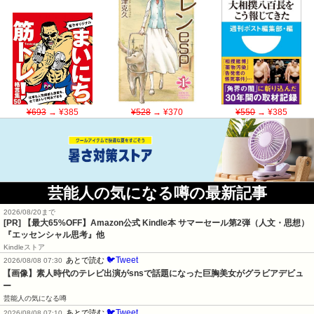
¥693
→ ¥385
¥528
→ ¥370
¥550
→ ¥385
芸能人の気になる噂の最新記事
2026/08/20まで
[PR]
【最大65%OFF】Amazon公式 Kindle本 サマーセール第2弾（人文・思想）
『エッセンシャル思考』他
Kindleストア
🐦Tweet
あとで読む
2026/08/08 07:30
【画像】素人時代のテレビ出演がsnsで話題になった巨胸美女がグラビアデビュ
ー
芸能人の気になる噂
🐦Tweet
あとで読む
2026/08/08 07:10