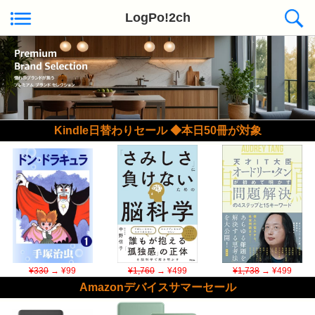
LogPo!2ch
Kindle日替わりセール ◆本日50冊が対象
¥330
→ ¥99
¥1,760
→ ¥499
¥1,738
→ ¥499
Amazonデバイスサマーセール