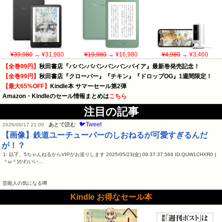
¥39,980
→ ¥31,980
¥19,980
→ ¥16,980
¥4,980
→ ¥3,460
【全巻99円】
秋田書店『ババンババンバンバンパイア』最新巻発売記念！
【全巻99円】
秋田書店『クローバー』『チキン』『ドロップOG』1週間限定！
【最大65%OFF】
Kindle本 サマーセール第2弾
Amazon・Kindleのセール情報まとめは
こちら
注目の記事
🐦Tweet
あとで読む
2026/06/17 21:00
【画像】鉄道ユーチューバーのしおねるが可愛すぎるんだ
が！？
1: 以下、5ちゃんねるからVIPがお送りします 2025/05/23(金) 09:37:37.566 ID:QUW1CHXR0 (
＾ω＾)かわいい…
芸能人の気になる噂
Kindle お得なセール本