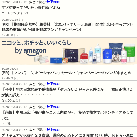
🐦Tweet
あとで読む
2026/08/08 02:12
マゾ治療ってだいたい根性論だよね
ゴールデンタイムズ
2026/08/18まで
[PR] 【期間限定無料】集英社 『忘却バッテリー』最新刊配信記念!今年もアツい
野球の季節がきた!新旧野球マンガキャンペーン!
Kindleストア
2026/08/08
[PR] 【マンガ】『ホビージャパン』セール・キャンペーン中のマンガ本まとめ
Kindleストア
🐦Tweet
あとで読む
2026/08/08 02:12
【号泣】初の日本代表で感情爆発「使わないんだったら呼ぶな！」福田正博さん
が涙の訴え・・・・・・・・・
なんJクエスト
🐦Tweet
あとで読む
2026/08/08 02:12
【悲報】中居正広「俺が来たことは内緒だべ」極秘で熊本でボランティアをして
いた
ネギ速
🐦Tweet
あとで読む
2026/08/08 03:57
プリキュアが大好きな３歳娘。通院のためトメに３時間預けた時、おもちゃ屋に