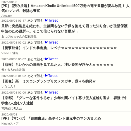
2026/08/08
[PR] 【読み放題】Amazon Kindle Unlimited 500万冊の電子書籍が読み放題！ 人
気のマンガ、雑誌も豊富
Amazon
🐦Tweet
あとで読む
2026/08/08 03:47
旦那に突然消息を絶たれ、生後間もない子供を抱えて困った知り合いが生活保護
申請のため役所へ。そこで信じられない言動が→
おにひめちゃんの監視部屋
🐦Tweet
あとで読む
2026/08/08 05:02
【衝撃映像】インドの暴走族、レベチｗｗｗｗｗｗｗｗｗｗｗｗｗｗｗｗ
VIPPER速報
🐦Tweet
あとで読む
2026/08/08 05:02
【悲報】ちいかわの映画を見てみた人、凄い疑問が浮かぶｗｗｗｗｗｗ
働く大人の非常識
🐦Tweet
あとで読む
2026/08/08 06:02
【画像】高一ミスコングランプリのメスガキ、我々を挑発ｗ
いたしん！
🐦Tweet
あとで読む
2026/08/08 02:00
【京都】「グレーな案件やるか」少年の闇バイト募り侵入盗繰り返す　容疑で中
学生2人含む7人逮捕
常識的に考えた
2026/08/08
[PR] 【マンガ】『徳間書店』高ポイント還元中のマンガまとめ
Kindleストア