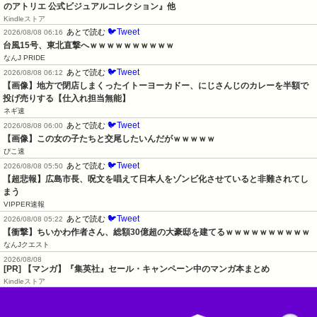
のアトリエ 公式ビジュアルコレクション』他
Kindleストア
🐦Tweet
あとで読む
2026/08/08 06:16
台風15号、東北直撃へｗｗｗｗｗｗｗｗｗｗ
なんJ PRIDE
🐦Tweet
あとで読む
2026/08/08 06:12
【画像】地方で閉店しまくったイトーヨーカドー、にじさんじのカレーを半額で
投げ売りする【仕入れ担当無能】
ネギ速
🐦Tweet
あとで読む
2026/08/08 06:00
【画像】この女の子たちと交尾したいんだがｗｗｗｗｗ
ぴこ速
🐦Tweet
あとで読む
2026/08/08 05:50
【超悲報】広島市長、呪文を唱えて日本人をゾンビ化させていると非難されてし
まう
VIPPER速報
🐦Tweet
あとで読む
2026/08/08 05:22
【衝撃】ちいかわ作者さん、総額30億超の大豪邸を建てるｗｗｗｗｗｗｗｗｗｗ
なんJクエスト
2026/08/08
[PR] 【マンガ】『集英社』セール・キャンペーン中のマンガ本まとめ
Kindleストア