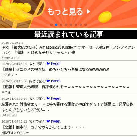
最近読まれている記事
2026/08/20まで
[PR]
【最大65%OFF】Amazon公式 Kindle本 サマーセール第2弾（ノンフィクシ
ョン）『渇愛 ～頂き女子りりちゃん～』他
Kindleストア
🐦Tweet
あとで読む
2026/08/08 05:09
【画像】ゼニガメの抱き枕、めちゃくちゃ卑猥になるwwwwwww
ぶる速-VIP
🐦Tweet
あとで読む
2026/08/08 05:00
【朗報】菅直人元総理、再評価されるｗｗｗｗｗｗｗｗｗｗｗｗｗｗｗｗｗｗ
キニ速
🐦Tweet
あとで読む
2026/08/08 05:39
左遷された財務省エリートに待ち受ける運命がやばすぎる！と話題に、経歴自体
はとんでもないものだが……
U-1 NEWS
🐦Tweet
あとで読む
2026/08/08 02:12
【悲報】熊本市、ガチでやらかしてしまう・・・・
NEWSまとめもりー