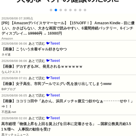
2026/08/08 07:30時点
[PR] 【Amazonデバイスサマーセール】【15%OFF！】 Amazon Kindle - 目に優
しい、かさばらない、大きな画面で読みやすい、6週間持続バッテリー、6インチ
ディスプレイ…
19980円
→ 16980円
Amazon
🐦Tweet
あとで読む
2026/08/08 06:06
【画像】こういう水着ギャル好きなやつ
ネギ速
🐦Tweet
あとで読む
2026/08/08 06:06
【画像】デカすぎるJK、発見されるｗｗｗｗｗｗ
なんJクエスト
🐦Tweet
あとで読む
2026/08/08 07:01
【画像】女子高生、市民プールでエグい乳を放り出してしまうwww
BIPブログ
🐦Tweet
あとで読む
2026/08/08 06:05
【画像】ココリコ田中「あかん、浜田メッチャ腹立つ奴やなぁ･････････せや！」
⇒！！
不思議.net
🐦Tweet
あとで読む
2026/08/08 02:00
高市総理「物価上昇を上回る賃上げを日本に定着させる」 →国家公務員月給3.5
1％増へ    人事院の勧告を受け
黒マッチョニュース