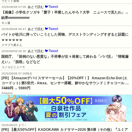
ラビット速報
🐦Tweet
あとで読む
2026/08/08 07:00
【画像】小学生クソガキ「愛子！卒業したんやろ？大学　ニュースで見たわ」→
結果wwwwwwww
キニ速
🐦Tweet
あとで読む
2026/08/08 06:47
バイトが佐川に持っていこうとした荷物、デスストランディングすぎると話題に
ｗｗｗｗｗｗ
スマブラ屋さん
🐦Tweet
あとで読む
2026/08/08 06:30
国税庁、「前例のない悪質な」不祥事が次々発覚して終わる「パパ活」「情報漏
えい」「脱税」などなど
コノユビニュース
2026/08/08 07:30時点
[PR] 【Amazonデバイスサマーセール】【20%OFF！】 Amazon Echo Dot (エ
コードット) 第5世代 - Alexa、センサー搭載、鮮やかなサウンド｜チャコール …
7480円
→ 5980円
Amazon
2026/08/20 まで！
[PR]
【最大50%OFF】KADOKAWA カドサマー2026 第4弾（その他）『ユミア