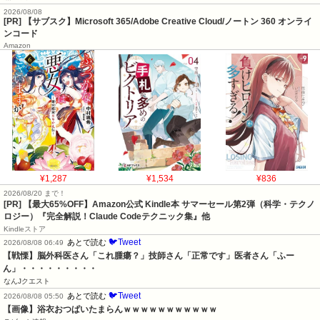
2026/08/08
[PR] 【サブスク】Microsoft 365/Adobe Creative Cloud/ノートン 360 オンライ
ンコード
Amazon
¥1,287
¥1,534
¥836
2026/08/20 まで！
[PR]
【最大65%OFF】Amazon公式 Kindle本 サマーセール第2弾（科学・テクノ
ロジー）『完全解説！Claude Codeテクニック集』他
Kindleストア
🐦Tweet
あとで読む
2026/08/08 06:49
【戦慄】脳外科医さん「これ腫瘍？」技師さん「正常です」医者さん「ふー
ん」・・・・・・・・・
なんJクエスト
🐦Tweet
あとで読む
2026/08/08 05:50
【画像】浴衣おつぱいたまらんｗｗｗｗｗｗｗｗｗｗｗ