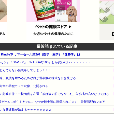
最近読まれている記事
公式 Kindle本 サマーセール第2弾（医学・薬学）『休養学』他
カン』『S&P500』『NASDAQ100』しか買わない・・・・・・・・・
とんでもない発表をしてしまう！！！！！
線。負債を埋めるため政府が過半数の株式を引き受ける
術室の防犯カメラ映像、公開される
【速報】高市政権、エース級の財務官僚・一松旬氏を左遷「彼は協力的でなかった」財務省の言いなりではないことが判明
「育成ゲームに転生したのに、なぜか騎士達に溺愛されてます」最新話配信フェア
いな新連載が始まるｗｗｗｗｗｗｗｗ