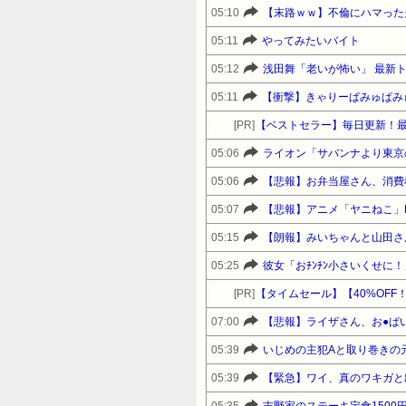
05:10
【末路ｗｗ】不倫にハマった
05:11
やってみたいバイト
05:12
浅田舞「老いが怖い」 最新
05:11
【衝撃】きゃりーぱみゅぱみ
[PR]
【ベストセラー】毎日更新！
05:06
ライオン「サバンナより東京
05:06
【悲報】お弁当屋さん、消費
05:07
【悲報】アニメ「ヤニねこ」
05:15
【朗報】みいちゃんと山田さ
05:25
彼女「おﾁﾝﾁﾝ小さいくせに
[PR]
07:00
【悲報】ライザさん、お●ぱ
05:39
05:39
【緊急】ワイ、真のワキガと