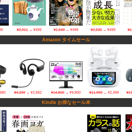
99
¥2,911
→ ¥499
¥1,540
→ ¥499
¥2,530
→ ¥499
¥1
Amazon タイムセール
980
¥4,299
→ ¥2,682
¥14,800
→ ¥9,900
¥11,999
→ ¥2,499
¥21
Kindle お得なセール本