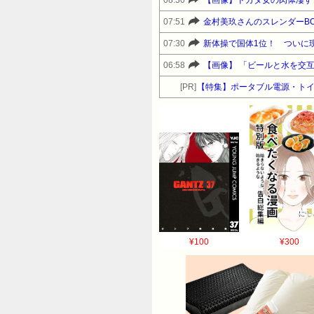
07:51
金村美玖さんのスレンダーB
07:30
新体操で国体1位！ ついに
06:58
【画像】 「ビールと水を交
[PR]
【特集】ポータブル電源・トイ
¥100
¥300