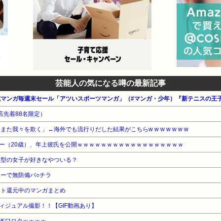
芸能人の気になる噂の最新記事
店先着88名限定）
た我々を欺く」←海外でも流行りだした結果がこちらw w w w w w w
ー（20歳）、年上彼氏を公開ｗｗｗｗｗｗｗｗｗｗｗｗｗｗｗｗｗｗ
体型の女子が好きなやついる？
ハーで無防備パ○チラ
ント還元中のマンガまとめ
ィジュアル撮影！！【GIF動画あり】
ぎワロタｗｗｗｗ