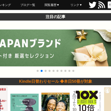
ンキング
ブログ一覧
閲覧履歴▼
リンク▼
ブックマーク
最近読んだ
あとで読む
ネットスーパー
飲食店舗用品
セール情報
注目の記事
Kindle日替わりセール ◆本日50冊が対象