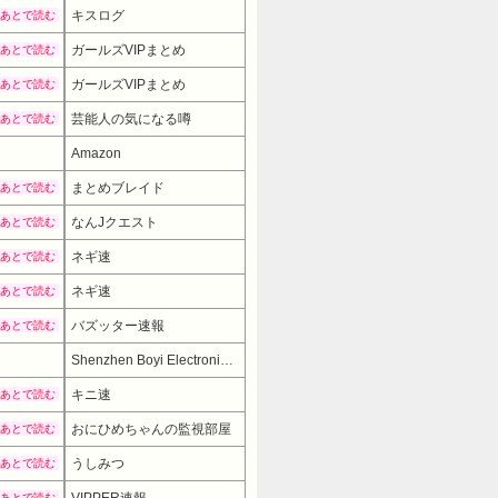
キスログ
あとで読む
ガールズVIPまとめ
あとで読む
ガールズVIPまとめ
あとで読む
芸能人の気になる噂
あとで読む
Amazon
まとめブレイド
あとで読む
なんJクエスト
あとで読む
ネギ速
あとで読む
ネギ速
あとで読む
バズッター速報
あとで読む
2999円
→ 1797円 （10:00時点）
Shenzhen Boyi Electronics Co.LTD
キニ速
あとで読む
おにひめちゃんの監視部屋
あとで読む
うしみつ
あとで読む
あとで読む