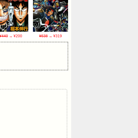
¥440
→ ¥200
¥638
→ ¥319