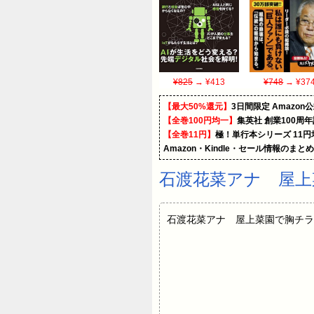
¥825
→ ¥413
¥748
→ ¥37
【最大50%還元】
3日間限定 Amaz
【全巻100円均一】
集英社 創業100周
【全巻11円】
極！単行本シリーズ 11
Amazon・Kindle・セール情報のまと
石渡花菜アナ 屋上
石渡花菜アナ 屋上菜園で胸チラ！