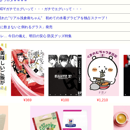
ODYガチでエグいって・・・ガチでエグいって・・・
現れた”リアル浅倉南ちゃん” 初めての水着グラビアを独占スクープ！
互に飲まないと倒れるグラス」発売
レ… 今日の備え、明日の安心 防災グッズ特集
¥369
¥100
¥1,210