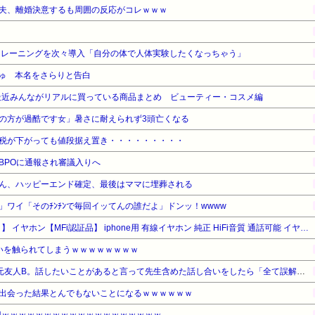
夫、離婚決意するも周囲の反応がコレｗｗｗ
トレーニングを次々導入「自分の体で人体実験したくなっちゃう」
ゅ 本名をさらりと告白
最近みんながリアルに買っている商品まとめ ビューティー・コスメ編
の方が過酷です女」暑さに耐えられず3頭亡くなる
税が下がっても値段据え置き・・・・・・・・・
BPOに通報され審議入りへ
ん、ハッピーエンド確定、最後はママに埋葬される
！」ワイ「そのﾁﾝﾁﾝで毎回イッてんの誰だよ」ドンッ！wwww
【タイムセール】【40%OFF！】 イヤホン【MFi認証品】 iphone用 有線イヤホン 純正 HiFi音質 通話可能 イヤホンマイク 遅延なし
いを触られてしまうｗｗｗｗｗｗｗｗ
いじめの主犯Aと取り巻きの元友人B。話したいことがあると言って先生含めた話し合いをしたら「全て誤解。私達は何もしてない」と言い出した
出会った結果とんでもないことになるｗｗｗｗｗｗ