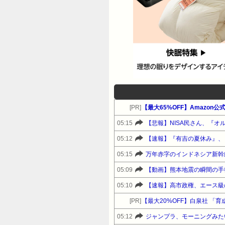
[PR]
【最大65%OFF】Amazon
05:15
【悲報】NISA民さん、『オル
05:12
【速報】『有吉の夏休み』、
05:15
万年赤字のインドネシア新幹
05:09
【動画】熊本地震の瞬間の手
05:10
[PR]
【最大20%OFF】白泉社 
05:12
ジャンプラ、モーニングみた