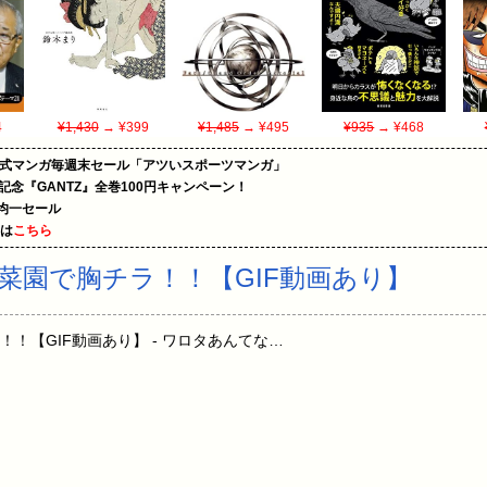
4
¥1,430
→ ¥399
¥1,485
→ ¥495
¥935
→ ¥468
on公式マンガ毎週末セール「アツいスポーツマンガ」
年記念『GANTZ』全巻100円キャンペーン！
円均一セール
めは
こちら
菜園で胸チラ！！【GIF動画あり】
！【GIF動画あり】 - ワロタあんてな…