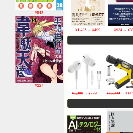
¥543
¥1,485
→ ¥499
¥924
→ ¥3
¥227
¥1,380
→ ¥799
¥15,980
→ ¥14,