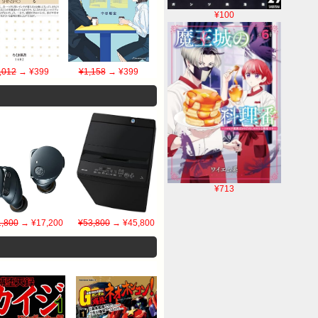
¥100
,012
→ ¥399
¥1,158
→ ¥399
¥713
,800
→ ¥17,200
¥53,800
→ ¥45,800