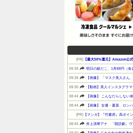
[PR]
09:39
明日の銀だこ、1舟88円（各
09:39
【画像】 「マスク美人さん、ま
09:30
【動画】美人インスタグラマ
08:44
【画像】 こんなだらしない
08:44
【画像】 女優・夏菜、ロン
[PR]
【マンガ】『竹書房』高ポイ
08:44
井上清華アナ 「朗読劇」ヴ
08:30
【画像】ドカタ女の肉体凄す