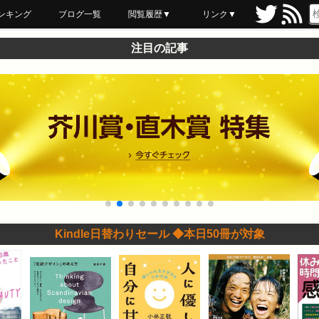
ンキング
ブログ一覧
閲覧履歴▼
リンク▼
ブックマーク
最近読んだ
あとで読む
ネットスーパー
飲食店舗用品
セール情報
注目の記事
Kindle日替わりセール ◆本日50冊が対象