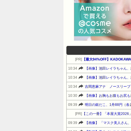
[PR]
【最大94%OFF】KADOKAWA&
10:34
【画像】池田レイラちゃん、
10:34
【画像】池田レイラちゃん、
10:34
吉岡恵麻アナ ノースリーブ
10:30
【画像】お胸もお腹もお尻も
09:39
明日の銀だこ、1舟88円（各
[PR]
【この一冊】「本屋大賞202
09:39
【画像】 「マスク美人さん、ま