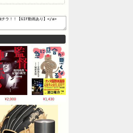
¥2,000
¥1,430