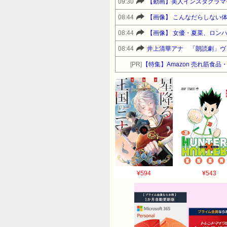
09:30
【動画】美人インスタグラマ
08:44
【画像】 こんなだらしない
08:44
【画像】 女優・夏菜、ロン
08:44
井上清華アナ 「朗読劇」ヴ
[PR]
【特集】Amazon 売れ筋食
¥594
¥543