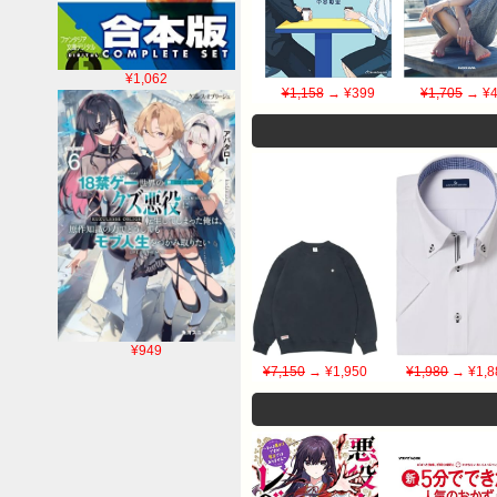
¥1,062
¥1,158
→ ¥399
¥1,705
→ ¥4
¥949
¥7,150
→ ¥1,950
¥1,980
→ ¥1,8