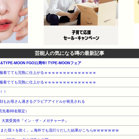
芸能人の気になる噂の最新記事
TYPE-MOON FGO11周年! TYPE-MOONフェア
服着てても完熟に仕上がるｗｗｗｗｗｗｗｗｗｗｗｗｗｗ
服着てても完熟に仕上がるｗｗｗｗｗｗｗｗｗｗｗｗｗｗ
！！
顔もお母さん過ぎるグラビアアイドルが発見される
店先着88名限定）
6」大賞受賞作『イン・ザ・メガチャーチ』
た我々を欺く」←海外でも流行りだした結果がこちらw w w w w w w