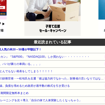
最近読まれている記事
毎日人気の本20～50冊が半額以下！
カン』『S&P500』『NASDAQ100』しか買わない・・・・・・・・・
、パパが隣りの車両いる。。。」
とんでもない発表をしてしまう！！！！！
【速報】高市政権、エース級の財務官僚・一松旬氏を左遷「彼は協力的でなかった」財務省の言いなりではないことが判明
線。負債を埋めるため政府が過半数の株式を引き受ける
！期間限定無料本まとめ
トレーニングを次々導入「自分の体で人体実験したくなっちゃう」