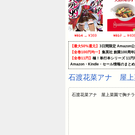
¥814
→ ¥369
¥817
→ ¥40
【最大50%還元】
3日間限定 Amaz
【全巻100円均一】
集英社 創業100周
【全巻11円】
極！単行本シリーズ 11
Amazon・Kindle・セール情報のまと
石渡花菜アナ 屋上
石渡花菜アナ 屋上菜園で胸チラ！