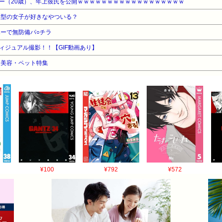
ー（20歳）、年上彼氏を公開ｗｗｗｗｗｗｗｗｗｗｗｗｗｗｗｗｗｗ
体型の女子が好きなやついる？
ハーで無防備パ○チラ
ィジュアル撮影！！【GIF動画あり】
品・美容・ペット特集
¥100
¥792
¥572