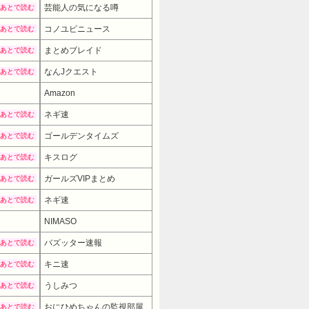
芸能人の気になる噂
あとで読む
コノユビニュース
あとで読む
まとめブレイド
あとで読む
なんJクエスト
あとで読む
Amazon
ネギ速
あとで読む
ゴールデンタイムズ
あとで読む
キスログ
あとで読む
ガールズVIPまとめ
あとで読む
ネギ速
あとで読む
NIMASO
1999円
→ 1357円 （10:30時点）
バズッター速報
あとで読む
キニ速
あとで読む
うしみつ
あとで読む
おにひめちゃんの監視部屋
あとで読む