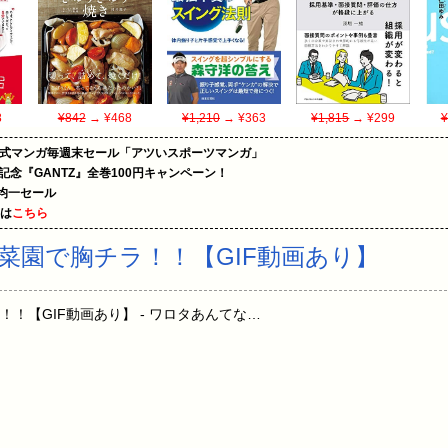
8
¥842
→ ¥468
¥1,210
→ ¥363
¥1,815
→ ¥299
¥
on公式マンガ毎週末セール「アツいスポーツマンガ」
年記念『GANTZ』全巻100円キャンペーン！
円均一セール
めは
こちら
菜園で胸チラ！！【GIF動画あり】
！【GIF動画あり】 - ワロタあんてな…