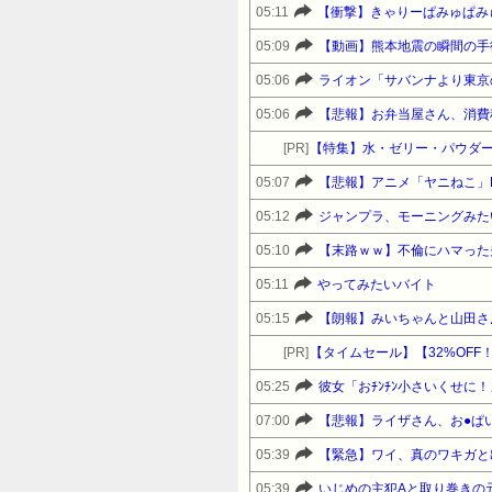
05:11
【衝撃】きゃりーぱみゅぱみ
05:09
【動画】熊本地震の瞬間の手
05:06
ライオン「サバンナより東京
05:06
【悲報】お弁当屋さん、消費
[PR]
【特集】水・ゼリー・パウダー
05:07
【悲報】アニメ「ヤニねこ」
05:12
ジャンプラ、モーニングみた
05:10
【末路ｗｗ】不倫にハマった
05:11
やってみたいバイト
05:15
【朗報】みいちゃんと山田さ
[PR]
05:25
彼女「おﾁﾝﾁﾝ小さいくせに
07:00
【悲報】ライザさん、お●ぱ
05:39
【緊急】ワイ、真のワキガと
05:39