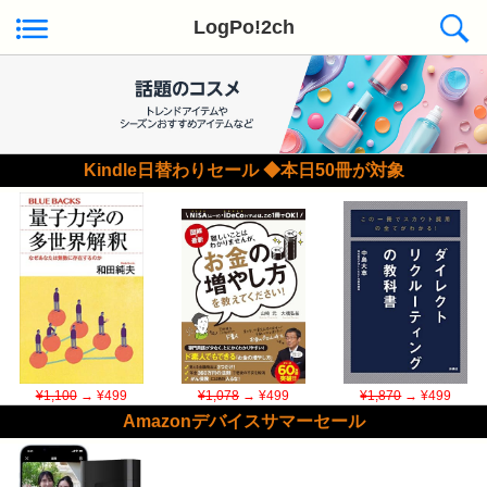
LogPo!2ch
Kindle日替わりセール ◆本日50冊が対象
¥1,100
→ ¥499
¥1,078
→ ¥499
¥1,870
→ ¥499
Amazonデバイスサマーセール