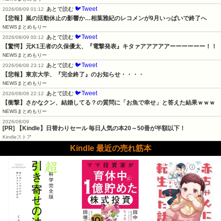
🐦Tweet
あとで読む
2026/08/09 01:12
【悲報】嵐の活動休止の影響か…相葉雅紀のレコメンが9月いっぱいで終了へ
NEWSまとめもりー
🐦Tweet
あとで読む
2026/08/09 00:12
【驚愕】元K1王者の久保優太、『電撃発表』キタァアアアアアーーーーーー！！
NEWSまとめもりー
🐦Tweet
あとで読む
2026/08/08 23:12
【悲報】東京大学、『完全終了』のお知らせ・・・・
NEWSまとめもりー
🐦Tweet
あとで読む
2026/08/08 22:12
【衝撃】さかなクン、結婚してる？の質問に「お魚で幸せ」と答えた結果ｗｗｗ
NEWSまとめもりー
2026/08/09
[PR]
【Kindle】日替わりセール 毎日人気の本20～50冊が半額以下！
Kindleストア
Kindle 最近の売れ筋本