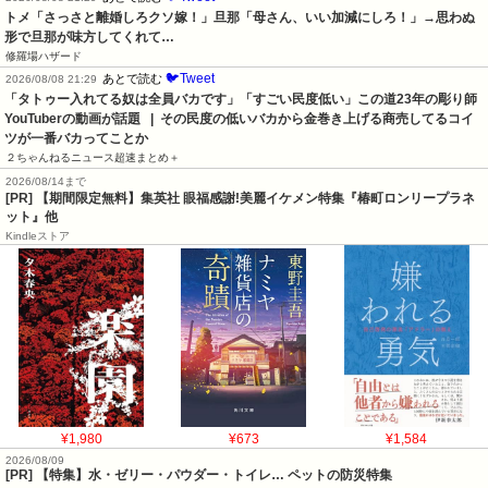
トメ「さっさと離婚しろクソ嫁！」旦那「母さん、いい加減にしろ！」→思わぬ
形で旦那が味方してくれて…
修羅場ハザード
🐦Tweet
あとで読む
2026/08/08 21:29
「タトゥー入れてる奴は全員バカです」「すごい民度低い」この道23年の彫り師
YouTuberの動画が話題   |  その民度の低いバカから金巻き上げる商売してるコイ
ツが一番バカってことか
２ちゃんねるニュース超速まとめ＋
2026/08/14まで
[PR] 【期間限定無料】集英社 眼福感謝!美麗イケメン特集『椿町ロンリープラネ
ット』他
Kindleストア
¥1,980
¥673
¥1,584
2026/08/09
[PR] 【特集】水・ゼリー・パウダー・トイレ… ペットの防災特集