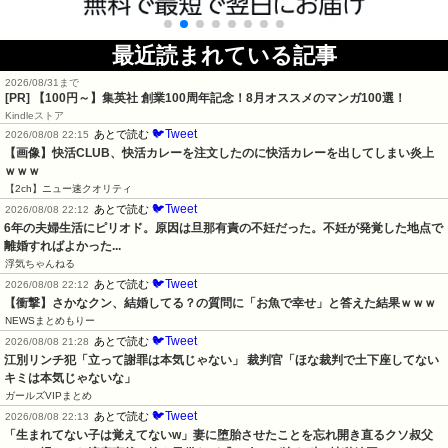
最近読まれている記事
2026/08/31まで
[PR]
【100円～】集英社 創業100周年記念！8月オススメのマンガ100選！
Kindleストア
🐦Tweet
あとで読む
2026/08/08 22:15
【画像】快活CLUB、快活カレーを注文したのに快活カレーを出してしまい炎上
ｗｗｗ
【2ch】ニュー速クオリティ
🐦Tweet
あとで読む
2026/08/08 22:12
6年の夫婦生活にピリオド。原因は旦那有責の不妊だった。不妊が発覚した地点で
離婚すればよかった...
浮気ちゃんねる
🐦Tweet
あとで読む
2026/08/08 22:12
【衝撃】さかなクン、結婚してる？の質問に「お魚で幸せ」と答えた結果ｗｗｗ
NEWSまとめもりー
🐦Tweet
あとで読む
2026/08/08 21:28
江別リンチ犯「立って謝罪は本気じゃない」 裁判官「ほな裁判で土下座してない
キミは本気じゃないな」
ガールズVIPまとめ
🐦Tweet
あとで読む
2026/08/08 22:13
「生まれてない子は覚えてないw」妻に堕胎させたことを忘れ開き直るクソ叔父