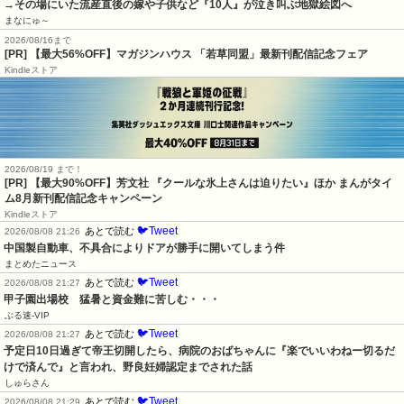
→その場にいた流産直後の嫁や子供など『10人』が泣き叫ぶ地獄絵図へ
まなにゅ～
2026/08/16まで
[PR] 【最大56%OFF】マガジンハウス 「若草同盟」最新刊配信記念フェア
Kindleストア
2026/08/19 まで！
[PR] 【最大90%OFF】芳文社 『クールな氷上さんは迫りたい』ほか まんがタイ
ム8月新刊配信記念キャンペーン
Kindleストア
🐦Tweet
あとで読む
2026/08/08 21:26
中国製自動車、不具合によりドアが勝手に開いてしまう件
まとめたニュース
🐦Tweet
あとで読む
2026/08/08 21:27
甲子園出場校　猛暑と資金難に苦しむ・・・
ぶる速-VIP
🐦Tweet
あとで読む
2026/08/08 21:27
予定日10日過ぎて帝王切開したら、病院のおばちゃんに『楽でいいわねー切るだ
けで済んで』と言われ、野良妊婦認定までされた話
しゅらさん
🐦Tweet
あとで読む
2026/08/08 21:29