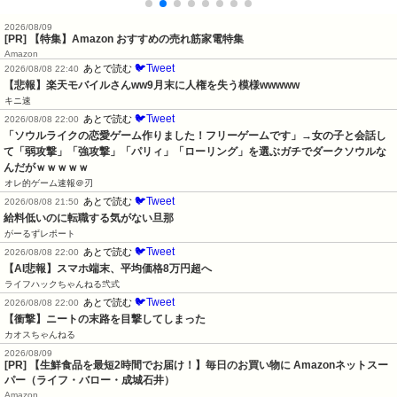
2026/08/09
[PR] 【特集】Amazon おすすめの売れ筋家電特集
Amazon
🐦Tweet
あとで読む
2026/08/08 22:40
【悲報】楽天モバイルさんww9月末に人権を失う模様wwwww
キニ速
🐦Tweet
あとで読む
2026/08/08 22:00
「ソウルライクの恋愛ゲーム作りました！フリーゲームです」→女の子と会話し
て「弱攻撃」「強攻撃」「パリィ」「ローリング」を選ぶガチでダークソウルな
んだがｗｗｗｗｗ
オレ的ゲーム速報＠刃
🐦Tweet
あとで読む
2026/08/08 21:50
給料低いのに転職する気がない旦那
がーるずレポート
🐦Tweet
あとで読む
2026/08/08 22:00
【AI悲報】スマホ端末、平均価格8万円超へ
ライフハックちゃんねる弐式
🐦Tweet
あとで読む
2026/08/08 22:00
【衝撃】ニートの末路を目撃してしまった
カオスちゃんねる
2026/08/09
[PR] 【生鮮食品を最短2時間でお届け！】毎日のお買い物に Amazonネットスー
パー（ライフ・バロー・成城石井）
Amazon