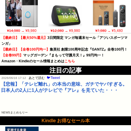
¥14,980
→ ¥8,980
¥12,980
→ ¥9,980
¥7,980
→ ¥5,480
【最終日】【最大50%還元】
3日間限定 マンガ毎週末セール「アツいスポーツマ
ンガ」
【最終日】【全巻100円均一】
集英社 創業100周年記念『GANTZ』全巻100円！
【全巻99円】
マッグガーデン『まもって守護月天！』99円均一！
Amazon・Kindleのセール情報まとめは
こちら
注目の記事
🐦Tweet
あとで読む
2026/06/16 17:12
【悲報】「テレビ離れ」の本当の意味、ガチでヤバすぎる。
日本人の2人に1人がテレビで『アレ』を見ていた・・・
NEWSまとめもりー
Kindle お得なセール本