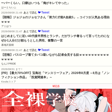
ーバーくらい。口癖はいつも「俺がキレてやった」
はーとらいふ
🐦Tweet
あとで読む
2026/08/08 21:48
【朗報】ジョジョのジョセフさん「努力C才能A血統S」←コイツが人気ある理由
ｗｗｗ
アニはつ
🐦Tweet
あとで読む
2026/08/08 21:47
はじめましてに近い40代後半男性とランチ。だがランチ奢るって言ってたのにな
ぜか1人分だけ頼もうとした男性、衝撃の一言
基地沢直樹
🐦Tweet
あとで読む
2026/08/08 21:47
【悲報】バスローブ着てタバコ吸いながら記者会見する奴ｗｗｗｗｗｗｗｗｗｗ
ｗｗｗｗ
なんJ PRIDE
2026/08/31 まで！
[PR] 【最大70%OFF】宝島社「マンスリーフェア」2026年8月度 ～8月は「ノン
フィクション作品」「投資関連本」～
Kindleストア
¥616