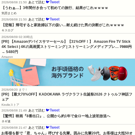
🐦Tweet
あとで読む
2026/08/08 21:50
【うわぁ…】3年間付き合って初めての旅行、結果がこれｗｗｗｗ
気団まとめ
🐦Tweet
あとで読む
2026/08/08 21:50
【悲報】帰宅すると家政婦以下の扱い…耐え続けた男の決断がこれｗｗｗｗ
キスログ
2026/08/09 02:30時点
[PR] 【Amazonデバイスサマーセール】【31%OFF！】 Amazon Fire TV Stick
4K Select | 4Kの高画質ストリーミング | ストリーミングメディアプレ…
7980円
→ 5480円
Amazon
2026/08/20 まで！
[PR]
【最大70%OFF】KADOKAWA ラヴクラフト生誕祭2026 クトゥルフ神話フ
ェア
Kindleストア
🐦Tweet
あとで読む
2026/08/08 21:49
【驚愕】映画『8番出口』、公開から約1年で金ロー地上波初放送へ
ネギ速
🐦Tweet
あとで読む
2026/08/08 21:47
お客様を影で「君、ちゃん」呼びする先輩。因みに先輩20代、お客様は大抵50オ