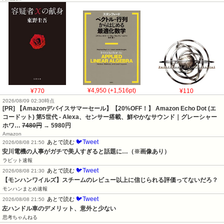
¥770
¥4,950 (+1,516pt)
¥110
2026/08/09 02:30時点
[PR] 【Amazonデバイスサマーセール】【20%OFF！】 Amazon Echo Dot (エ
コードット) 第5世代 - Alexa、センサー搭載、鮮やかなサウンド｜グレーシャー
ホワ…
7480円
→ 5980円
Amazon
🐦Tweet
あとで読む
2026/08/08 21:50
安川電機の人事がガチで美人すぎると話題に…（※画像あり）
ラビット速報
🐦Tweet
あとで読む
2026/08/08 21:30
【モンハンワイルズ】スチームのレビュー以上に信じられる評価ってないだろ？
モンハンまとめ速報
🐦Tweet
あとで読む
2026/08/08 21:50
左ハンドル車のデメリット、意外と少ない
思考ちゃんねる