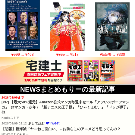
¥990
→ ¥468
¥825
→ ¥517
¥1,170
→ ¥330
NEWSまとめもりーの最新記事
2026/08/09まで
[PR]
【最大50%還元】Amazon公式マンガ毎週末セール「アツいスポーツマン
ガ」（#マンガ・少年）『新テニスの王子様』『ひゃくえむ。』『ドッジ弾子』
他
Kindleストア
🐦Tweet
あとで読む
2026/08/09 02:12
【悲報】新海誠「ヤニねこ面白い」←お前らこのアニメどう思ってんの？
NEWSまとめもりー