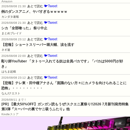
Amazon
🐦Tweet
あとで読む
2026/08/08 21:30
例のダンスアニメ、ヤバすぎるｗｗｗｗｗ
カンダタ速報
🐦Tweet
あとで読む
2026/08/08 21:30
シカ「全部喰った」 祭り中止
まとめブレイド
🐦Tweet
あとで読む
2026/08/08 23:12
【悲報】ショートスリーパー堀大輔、涙を流す
ネギ速
🐦Tweet
あとで読む
2026/08/08 22:00
彫り師YouTuber 「タトゥー入れてる奴は全員バカです」「バカは5000円が好
き」
はちま起稿
🐦Tweet
あとで読む
2026/08/08 23:12
【悲報】テレ東・田中瞳アナさん「面識のない方々にカメラを向けられることに
恐怖」・・・・・・・・・
なんJクエスト
2026/08/11 まで！
[PR] 【最大50%OFF】ガンガン読もうぜ!スクエニ夏祭り!!2026 7月新刊発売特集
第3弾『スーパーの裏でヤニ吸うふたり』他
Kindleストア