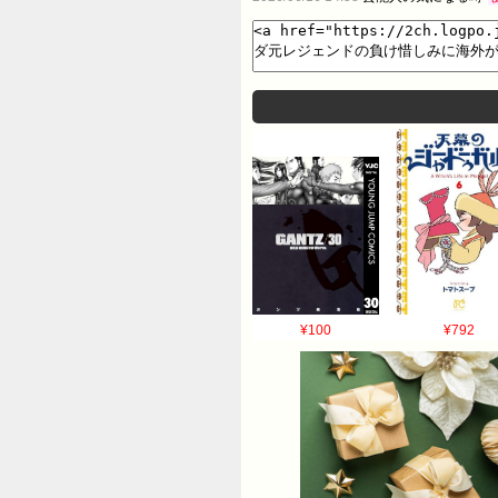
¥100
¥792