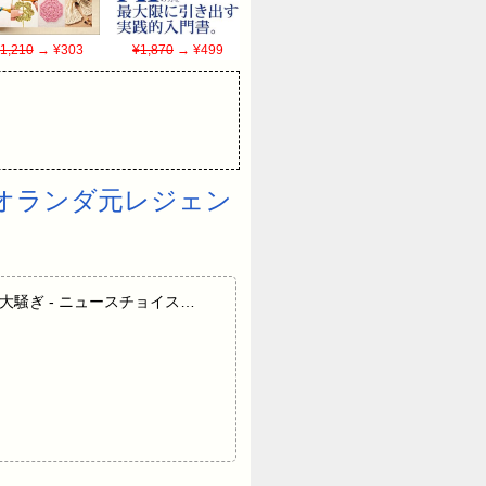
1,210
→ ¥303
¥1,870
→ ¥499
オランダ元レジェン
騒ぎ - ニュースチョイス…