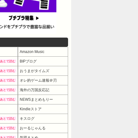
Amazon Music
BIPブログ
あとで読む
おうまがタイムズ
あとで読む
オレ的ゲーム速報＠刃
あとで読む
海外の万国反応記
あとで読む
NEWSまとめもりー
あとで読む
Kindleストア
キスログ
あとで読む
おーるじゃんる
あとで読む
気団まとめ
あとで読む