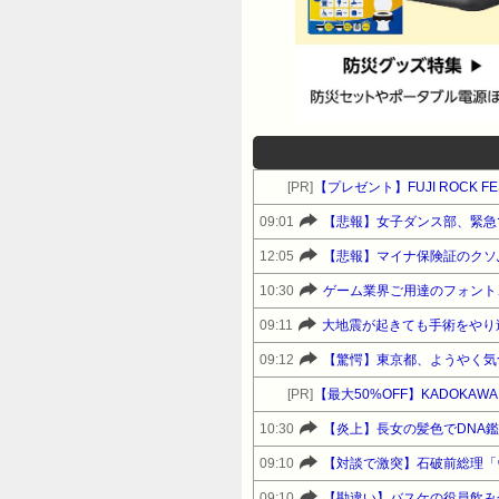
[PR]
【プレゼント】FUJI ROCK 
09:01
【悲報】女子ダンス部、緊急
12:05
【悲報】マイナ保険証のクソ
10:30
ゲーム業界ご用達のフォント、
09:11
大地震が起きても手術をやり
09:12
【驚愕】東京都、ようやく気
[PR]
10:30
【炎上】長女の髪色でDNA
09:10
09:10