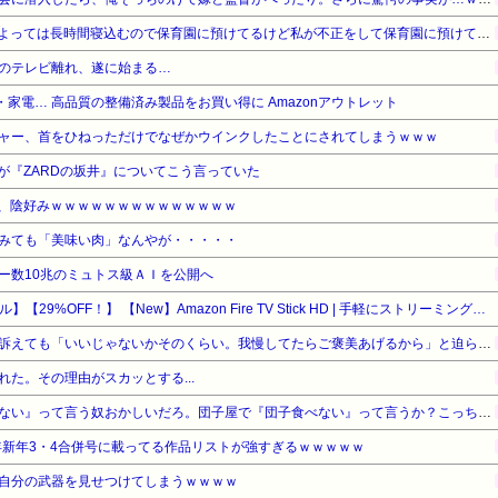
お産トラブルの後遺症で日によっては長時間寝込むので保育園に預けてるけど私が不正をして保育園に預けてると思い込んでいるママ達がうざったい
のテレビ離れ、遂に始まる…
家電… 高品質の整備済み製品をお買い得に Amazonアウトレット
ャー、首をひねっただけでなぜかウインクしたことにされてしまうｗｗｗ
が『ZARDの坂井』についてこう言っていた
ん、陰好みｗｗｗｗｗｗｗｗｗｗｗｗｗｗ
みても「美味い肉」なんやが・・・・・
ー数10兆のミュトス級ＡＩを公開へ
【Amazonデバイスサマーセール】【29%OFF！】 【New】Amazon Fire TV Stick HD | 手軽にストリーミングをはじめよう | ストリーミングメディアプレイヤー
ウトのセクハラを夫に泣いて訴えても「いいじゃないかそのくらい。我慢してたらご褒美あげるから」と迫られた。夫が気持ち悪くて悲鳴をあげたら「うるさい」とグーで殴られた
た。その理由がスカッとする...
【悲報】有吉「『俺テレビ見ない』って言う奴おかしいだろ。団子屋で『団子食べない』って言うか？こっちは芸人だぞ」
5年新年3・4合併号に載ってる作品リストが強すぎるｗｗｗｗｗ
自分の武器を見せつけてしまうｗｗｗｗ