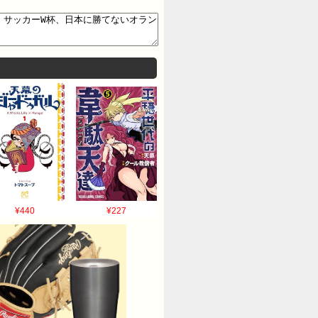
¥440
¥227