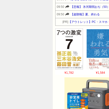
09:50
【悲報】 氷河期弱おぢ（5
09:50
【超朗報】夏、終わる
[PR]
【アウトレット】PC・スマホ・
¥1,782
¥1,584