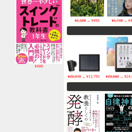
¥1,188
→ ¥499
¥1,738
→ ¥4
¥499
¥20,970
→ ¥13,750
¥29,980
→ ¥24,