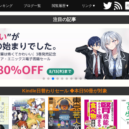
ンキング
ブログ一覧
閲覧履歴▼
リンク▼
ブックマーク
最近読んだ
あとで読む
ネットスーパー
飲食店舗用品
セール情報
注目の記事
Kindle日替わりセール ◆本日50冊が対象