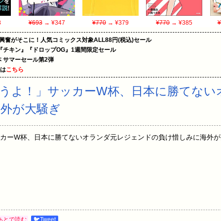
8
¥693
→ ¥347
¥770
→ ¥379
¥770
→ ¥385
¥
の興奮がそこに！人気コミックス対象ALL88円(税込)セール
『チキン』『ドロップOG』1週間限定セール
le本 サマーセール第2弾
めは
こちら
うよ！」サッカーW杯、日本に勝てない
海外が大騒ぎ
カーW杯、日本に勝てないオランダ元レジェンドの負け惜しみに海外が大
あとで読む
🐦Tweet