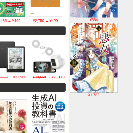
¥884
,485
→ ¥499
¥2,750
→ ¥499
,980
→ ¥31,980
¥30,460
→ ¥23,140
¥1,782