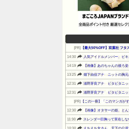
[PR]
【最大50%OFF】双葉社 フ
14:30
人気アイドルメンバー、ビキ
14:19
【画像】あのちゃんの後ろ姿
13:25
畑下由佳アナ ニットの胸元
12:31
浦野芽良アナ ピタピタニッ
12:31
浦野芽良アナ ピタピタニッ
[PR]
【この一冊】「このマンガがす
12:30
【画像】オタサーの姫、とん
11:30
スレンダー巨胸って実在しな
10:30
えちえち女さん、天下の公道