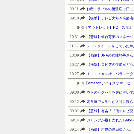
09:11
09:10
【衝撃】テレビ大好き高齢者
[PR]
【アウトレット】PC・スマホ・
10:31
【悲報】仙台育英のマネージ
11:22
レースクイーンをしていた姉
13:09
【画像】JRAの女性騎手さ
10:27
【衝撃】ロピアの牛脂がどう
10:27
Ｔｉｋｔｏｋ社、パラメータ
[PR]
09:00
09:12
定食屋で大学生が大将に殴られ
09:01
09:14
ジャンプが最も売れた199
09:14
【画像】声優の澤田姫さん、