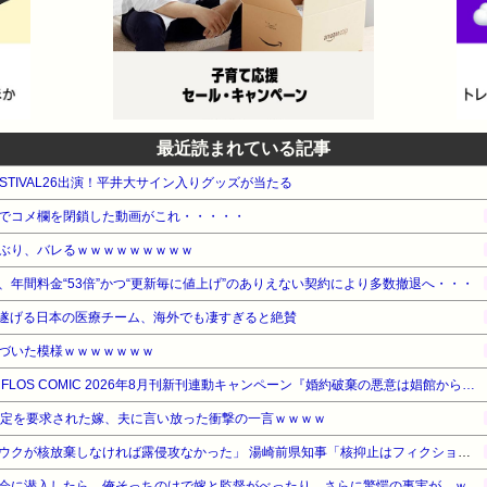
最近読まれている記事
FESTIVAL26出演！平井大サイン入りグッズが当たる
でコメ欄を閉鎖した動画がこれ・・・・・
ぶり、バレるｗｗｗｗｗｗｗｗｗ
年間料金“53倍”かつ“更新毎に値上げ”のありえない契約により多数撤退へ・・・
遂げる日本の医療チーム、海外でも凄すぎると絶賛
づいた模様ｗｗｗｗｗｗｗ
【最大50%OFF】KADOKAWA FLOS COMIC 2026年8月刊新刊連動キャンペーン『婚約破棄の悪意は娼館からお返しします』他
鑑定を要求された嫁、夫に言い放った衝撃の一言ｗｗｗｗ
【対談で激突】石破前総理「ウクが核放棄しなければ露侵攻なかった」 湯崎前県知事「核抑止はフィクション」
【勘違い】バスケの役員飲み会に潜入したら、俺そっちのけで嫁と監督がべったり。さらに驚愕の事実が…ｗｗｗ