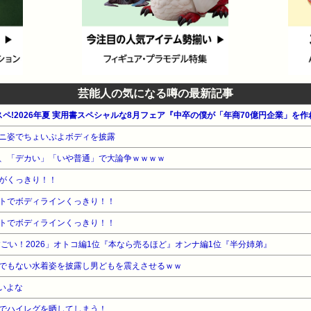
芸能人の気になる噂の最新記事
タスペ!2026年夏 実用書スペシャルな8月フェア『中卒の僕が「年商70億円企業」を
ニ姿でちょいぷよボディを披露
、「デカい」「いや普通」で大論争ｗｗｗｗ
がくっきり！！
トでボディラインくっきり！！
トでボディラインくっきり！！
ごい！2026」オトコ編1位『本なら売るほど』オンナ編1位『半分姉弟』
でもない水着姿を披露し男どもを震えさせるｗｗ
いよな
でハイレグを晒してしまう！