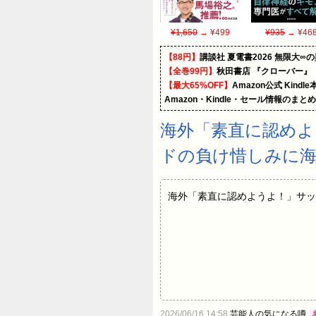
¥1,650
→ ¥499
¥935
→ ¥46
【88円】
講談社 夏電書2026 無限大∞
【全巻99円】
秋田書店 『クローバー』
【最大65%OFF】
Amazon公式 Kind
Amazon・Kindle・セール情報のまと
海外「素直に認めよ
ドの負け惜しみに
海外「素直に認めようよ！」サッ
2026/06/16 14:58
芸能人の気になる噂