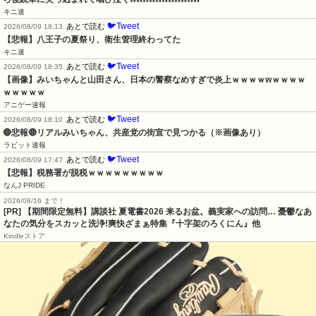
キニ速
🐦Tweet
あとで読む
2026/08/09 18:13
【悲報】八王子の夏祭り、衛生管理終わってた
キニ速
🐦Tweet
あとで読む
2026/08/09 18:35
【画像】みいちゃんと山田さん、日本の警察なめすぎで炎上ｗｗｗｗwｗｗｗｗ
ｗｗｗｗｗ
アニゲー速報
🐦Tweet
あとで読む
2026/08/09 18:10
🔴悲報🔴リアルみいちゃん、共産党の街宣で見つかる（※画像あり）
ラビット速報
🐦Tweet
あとで読む
2026/08/09 17:47
【悲報】税務署が脱税ｗｗｗｗｗｗｗｗｗ
なんJ PRIDE
2026/08/16 まで！
[PR] 【期間限定無料】講談社 夏電書2026 来るお盆。義実家への訪問… 憂鬱なあ
なたの気分をスカッと洗浄!爽快ざまぁ特集『十字架のろくにん』他
Kindleストア