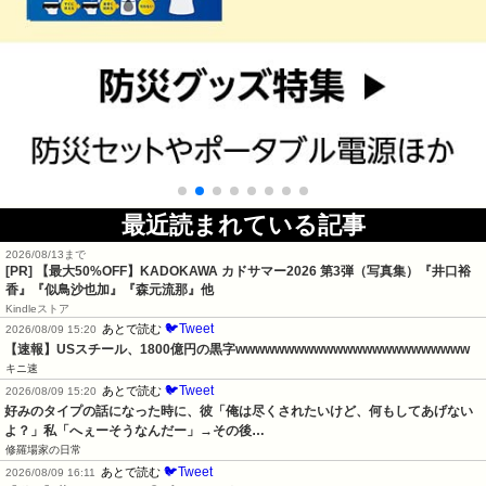
最近読まれている記事
2026/08/13まで
[PR]
【最大50%OFF】KADOKAWA カドサマー2026 第3弾（写真集）『井口裕
香』『似鳥沙也加』『森元流那』他
Kindleストア
🐦Tweet
あとで読む
2026/08/09 15:20
【速報】USスチール、1800億円の黒字wwwwwwwwwwwwwwwwwwwwwwww
キニ速
🐦Tweet
あとで読む
2026/08/09 15:20
好みのタイプの話になった時に、彼「俺は尽くされたいけど、何もしてあげない
よ？」私「へぇーそうなんだー」→その後…
修羅場家の日常
🐦Tweet
あとで読む
2026/08/09 16:11