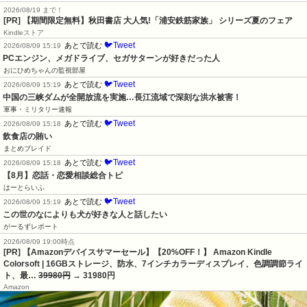
2026/08/19 まで！
[PR] 【期間限定無料】秋田書店 大人気!「浦安鉄筋家族」 シリーズ夏のフェア
Kindleストア
🐦Tweet
あとで読む
2026/08/09 15:19
PCエンジン、メガドライブ、セガサターンが好きだった人
おにひめちゃんの監視部屋
🐦Tweet
あとで読む
2026/08/09 15:19
中国の三峡ダムが全開放流を実施…長江流域で深刻な洪水被害！
軍事・ミリタリー速報
🐦Tweet
あとで読む
2026/08/09 15:18
飲食店の賄い
まとめブレイド
🐦Tweet
あとで読む
2026/08/09 15:18
【8月】恋話・恋愛相談総合トピ
はーとらいふ
🐦Tweet
あとで読む
2026/08/09 15:19
この世のなによりも犬が好きな人と話したい
がーるずレポート
2026/08/09 19:00時点
[PR] 【Amazonデバイスサマーセール】【20%OFF！】 Amazon Kindle
Colorsoft | 16GBストレージ、防水、7インチカラーディスプレイ、色調調節ライ
ト、最…
39980円
→ 31980円
Amazon