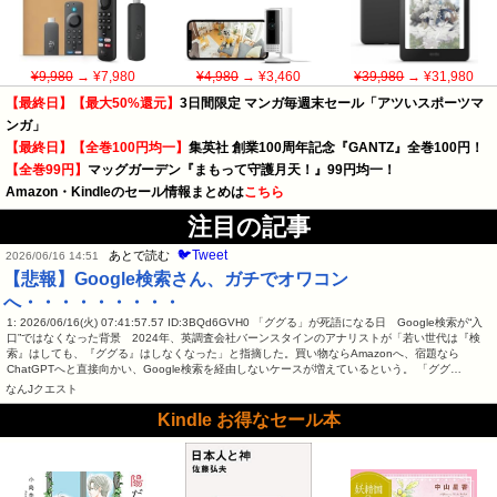
¥9,980
→ ¥7,980
¥4,980
→ ¥3,460
¥39,980
→ ¥31,980
【最終日】【最大50%還元】
3日間限定 マンガ毎週末セール「アツいスポーツマ
ンガ」
【最終日】【全巻100円均一】
集英社 創業100周年記念『GANTZ』全巻100円！
【全巻99円】
マッグガーデン『まもって守護月天！』99円均一！
Amazon・Kindleのセール情報まとめは
こちら
注目の記事
🐦Tweet
あとで読む
2026/06/16 14:51
【悲報】Google検索さん、ガチでオワコン
へ・・・・・・・・・
1: 2026/06/16(火) 07:41:57.57 ID:3BQd6GVH0 「ググる」が死語になる日 Google検索が“入
口”ではなくなった背景 2024年、英調査会社バーンスタインのアナリストが「若い世代は『検
索』はしても、『ググる』はしなくなった」と指摘した。買い物ならAmazonへ、宿題なら
ChatGPTへと直接向かい、Google検索を経由しないケースが増えているという。 「ググ…
なんJクエスト
Kindle お得なセール本