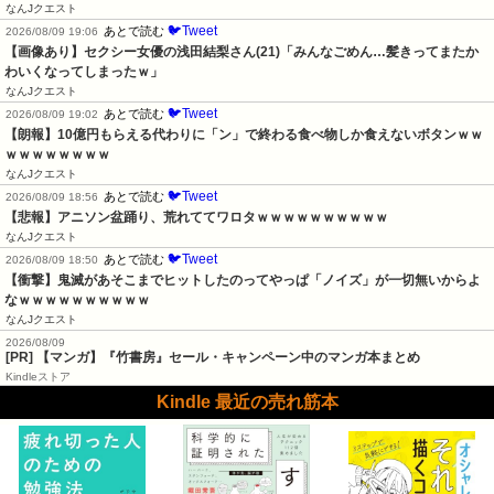
なんJクエスト
🐦Tweet
あとで読む
2026/08/09 19:06
【画像あり】セクシー女優の浅田結梨さん(21)「みんなごめん…髪きってまたか
わいくなってしまったｗ」
なんJクエスト
🐦Tweet
あとで読む
2026/08/09 19:02
【朗報】10億円もらえる代わりに「ン」で終わる食べ物しか食えないボタンｗｗ
ｗｗｗｗｗｗｗｗ
なんJクエスト
🐦Tweet
あとで読む
2026/08/09 18:56
【悲報】アニソン盆踊り、荒れててワロタｗｗｗｗｗｗｗｗｗｗ
なんJクエスト
🐦Tweet
あとで読む
2026/08/09 18:50
【衝撃】鬼滅があそこまでヒットしたのってやっぱ「ノイズ」が一切無いからよ
なｗｗｗｗｗｗｗｗｗｗ
なんJクエスト
2026/08/09
[PR] 【マンガ】『竹書房』セール・キャンペーン中のマンガ本まとめ
Kindleストア
Kindle 最近の売れ筋本