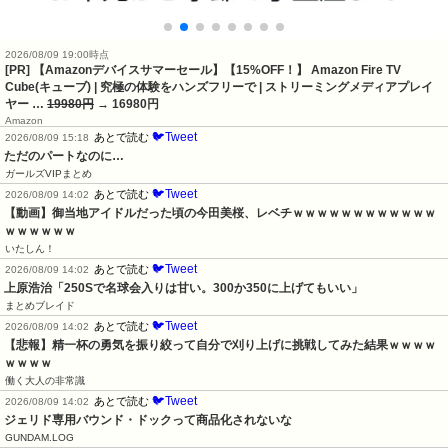
2026/08/09 19:00時点
[PR] 【Amazonデバイスサマーセール】【15%OFF！】 Amazon Fire TV
Cube(キューブ) | 究極の体験をハンズフリーで | ストリーミングメディアプレイ
ヤー …
19980円
→ 16980円
Amazon
🐦Tweet
あとで読む
2026/08/09 15:18
ただのパートなのに…
ガールズVIPまとめ
🐦Tweet
あとで読む
2026/08/09 14:02
【動画】御当地アイドルだった頃の今田美桜、レベチｗｗｗｗｗｗｗｗｗｗｗｗ
ｗｗｗｗｗｗ
いたしん！
🐦Tweet
あとで読む
2026/08/09 14:02
上原浩治「250Sで名球会入りは甘い。300か350に上げてもいい」
まとめブレイド
🐦Tweet
あとで読む
2026/08/09 14:02
【悲報】精一杯の勇気を振り絞って自分で刈り上げに挑戦してみた結果ｗｗｗｗ
ｗｗｗｗ
働く大人の非常識
🐦Tweet
あとで読む
2026/08/09 14:02
ジェリド専用バウンド・ドックって商品化されないな
GUNDAM.LOG