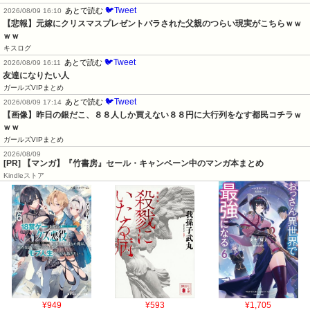
🐦Tweet
あとで読む
2026/08/09 16:10
【悲報】元嫁にクリスマスプレゼントバラされた父親のつらい現実がこちらｗｗ
ｗｗ
キスログ
🐦Tweet
あとで読む
2026/08/09 16:11
友達になりたい人
ガールズVIPまとめ
🐦Tweet
あとで読む
2026/08/09 17:14
【画像】昨日の銀だこ、８８人しか買えない８８円に大行列をなす都民コチラｗ
ｗｗ
ガールズVIPまとめ
2026/08/09
[PR] 【マンガ】『竹書房』セール・キャンペーン中のマンガ本まとめ
Kindleストア
¥949
¥593
¥1,705