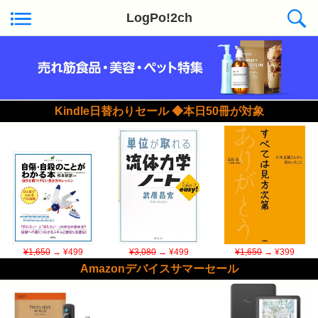
LogPo!2ch
Kindle日替わりセール ◆本日50冊が対象
¥1,650
→ ¥499
¥3,080
→ ¥499
¥1,650
→ ¥399
Amazonデバイスサマーセール