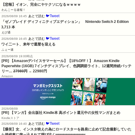
【悲報】イオン、完全にヤケクソになるｗｗｗｗ
わんこーる速報！
🐦Tweet
あとで読む
2026/08/09 16:45
「ゼノブレイド ディフィニティブエディション」　Nintendo Switch 2 Edition　
3,713 本
えび通
🐦Tweet
あとで読む
2026/08/09 16:45
ワイ二ート、来年で還暦を迎える
ふぇー速
2026/08/09 19:00時点
[PR] 【Amazonデバイスサマーセール】【18%OFF！】 Amazon Kindle
Paperwhite (16GB) 7インチディスプレイ、色調調節ライト、12週間持続バッテ
リー…
27980円
→ 22980円
Amazon
2026/08/09
[PR] 【マンガ】全出版社 Kindle本 高ポイント還元中の女性マンガまとめ
Kindleストア
🐦Tweet
あとで読む
2026/08/09 16:40
【爆笑】女、インスタ映えの為にロードスターを路肩に止めて記念撮影していた
ら後続車に突っ込まれて咽び泣くwwwwwwwwwww