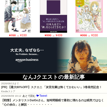
¥700
→ ¥330
¥990
→ ¥499
¥990
→ ¥330
なんJクエストの最新記事
2026/08/13まで
[PR]
【最大80%OFF】スクエニ 「灰宮先輩は怖くてかわいい」3巻発売記念！
Kindleストア
🐦Tweet
あとで読む
2026/08/09 19:12
【戦慄】メンタリストDaiGoさん、短時間睡眠で最初に壊れるのは眠気ではなく
「心の余白」と解説・・・・・・・・・