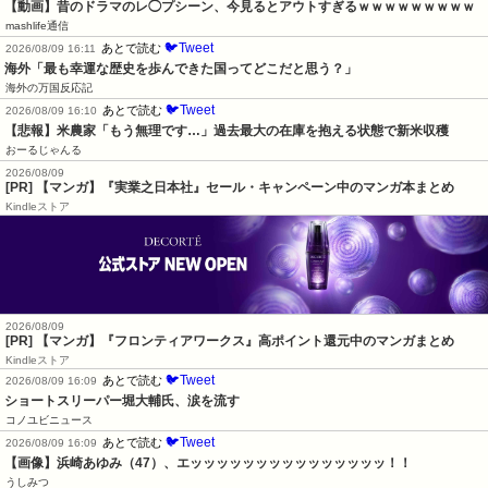
【動画】昔のドラマのレ◯プシーン、今見るとアウトすぎるｗｗｗｗｗｗｗｗｗ
mashlife通信
🐦Tweet
あとで読む
2026/08/09 16:11
海外「最も幸運な歴史を歩んできた国ってどこだと思う？」
海外の万国反応記
🐦Tweet
あとで読む
2026/08/09 16:10
【悲報】米農家「もう無理です…」過去最大の在庫を抱える状態で新米収穫
おーるじゃんる
2026/08/09
[PR] 【マンガ】『実業之日本社』セール・キャンペーン中のマンガ本まとめ
Kindleストア
2026/08/09
[PR] 【マンガ】『フロンティアワークス』高ポイント還元中のマンガまとめ
Kindleストア
🐦Tweet
あとで読む
2026/08/09 16:09
ショートスリーパー堀大輔氏、涙を流す
コノユビニュース
🐦Tweet
あとで読む
2026/08/09 16:09
【画像】浜崎あゆみ（47）、エッッッッッッッッッッッッッッッ！！
うしみつ