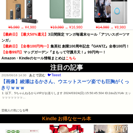
¥6,980
→ ¥4,980
¥19,980
→ ¥16,980
¥14,980
→ ¥8,980
【最終日】【最大50%還元】
3日間限定 マンガ毎週末セール「アツいスポーツマ
ンガ」
【最終日】【全巻100円均一】
集英社 創業100周年記念『GANTZ』全巻100円！
【全巻99円】
マッグガーデン『まもって守護月天！』99円均一！
Amazon・Kindleのセール情報まとめは
こちら
注目の記事
🐦Tweet
あとで読む
2026/06/16 14:30
【画像】綾瀬はるかさん、ウエットスーツ姿でも巨胸がくっ
きりｗｗｗ
1: 以下、5ちゃんねるからVIPがお送りします 2024/03/24(日) 15:50:45.504 ID:2doZLYU4r エッ
ッッッッッッッ…
芸能人の気になる噂
Kindle お得なセール本