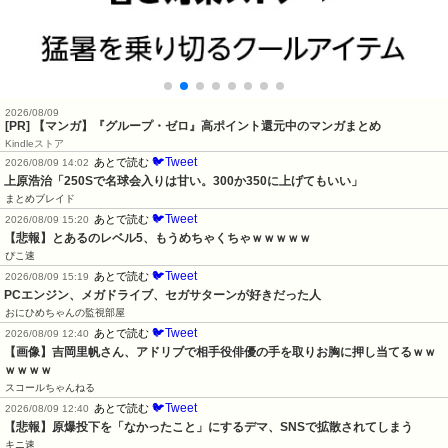
2026/08/09
[PR] 【マンガ】『グループ・ゼロ』高ポイント還元中のマンガまとめ
Kindleストア
🐦Tweet
あとで読む
2026/08/09 14:02
上原浩治「250Sで名球会入りは甘い。300か350に上げてもいい」
まとめブレイド
🐦Tweet
あとで読む
2026/08/09 15:20
【悲報】とあるのレベル5、もうめちゃくちゃｗｗｗｗｗ
ぴこ速
🐦Tweet
あとで読む
2026/08/09 15:19
PCエンジン、メガドライブ、セガサターンが好きだった人
おにひめちゃんの監視部屋
🐦Tweet
あとで読む
2026/08/09 12:40
【画像】吉岡里帆さん、アドリブで相手役俳優の手を取りお胸に押し当てるｗｗ
ｗｗｗｗ
スコールちゃんねる
🐦Tweet
あとで読む
2026/08/09 12:40
【悲報】原爆投下を「なかったこと」にするデマ、SNSで拡散されてしまう
キニ速