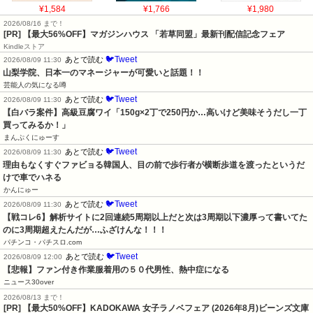
¥1,584
¥1,766
¥1,980
2026/08/16 まで！
[PR] 【最大56%OFF】マガジンハウス 「若草同盟」最新刊配信記念フェア
Kindleストア
🐦Tweet
あとで読む
2026/08/09 11:30
山梨学院、日本一のマネージャーが可愛いと話題！！
芸能人の気になる噂
🐦Tweet
あとで読む
2026/08/09 11:30
【白バラ案件】高級豆腐ワイ「150g×2丁で250円か…高いけど美味そうだし一丁
買ってみるか！」
まんぷくにゅーす
🐦Tweet
あとで読む
2026/08/09 11:30
理由もなくすぐファビョる韓国人、目の前で歩行者が横断歩道を渡ったというだ
けで車でハネる
かんにゅー
🐦Tweet
あとで読む
2026/08/09 11:30
【戦コレ6】解析サイトに2回連続5周期以上だと次は3周期以下濃厚って書いてた
のに3周期超えたんだが…ふざけんな！！！
パチンコ・パチスロ.com
🐦Tweet
あとで読む
2026/08/09 12:00
【悲報】ファン付き作業服着用の５０代男性、熱中症になる
ニュース30over
2026/08/13 まで！
[PR] 【最大50%OFF】KADOKAWA 女子ラノベフェア (2026年8月)ビーンズ文庫