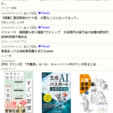
た」
アニゲー速報
🐦Tweet
あとで読む
2026/08/09 12:44
【画像】渡辺莉奈のナマ足、大変なことになってるって...
芸能人の気になる噂
🐦Tweet
あとで読む
2026/08/09 12:44
ドジャース　接戦勝ち切り連敗7でストップ　大谷翔平が値千金の決勝内野安打、
由伸6回途中無失点
なんじぇいスタジアム
🐦Tweet
あとで読む
2026/08/09 12:42
車道走ってる自転車邪魔すぎだろwww
ふぇー速
2026/08/09
[PR] 【マンガ】『竹書房』セール・キャンペーン中のマンガ本まとめ
Kindleストア