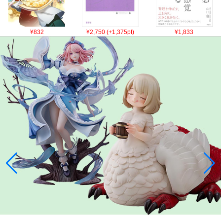
¥832
¥2,750 (+1,375pt)
¥1,833