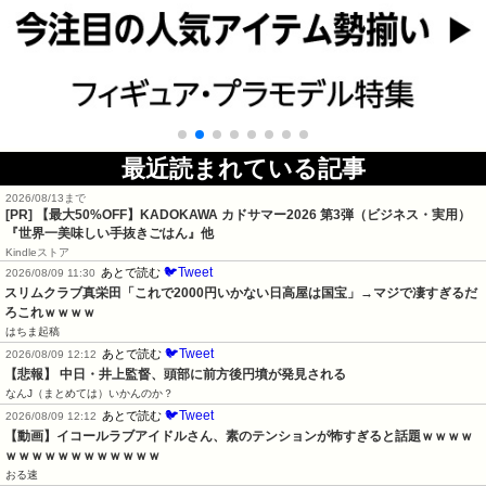
最近読まれている記事
2026/08/13まで
[PR]
【最大50%OFF】KADOKAWA カドサマー2026 第3弾（ビジネス・実用）
『世界一美味しい手抜きごはん』他
Kindleストア
🐦Tweet
あとで読む
2026/08/09 11:30
スリムクラブ真栄田「これで2000円いかない日高屋は国宝」→マジで凄すぎるだ
ろこれｗｗｗｗ
はちま起稿
🐦Tweet
あとで読む
2026/08/09 12:12
【悲報】 中日・井上監督、頭部に前方後円墳が発見される
なんJ（まとめては）いかんのか？
🐦Tweet
あとで読む
2026/08/09 12:12
【動画】イコールラブアイドルさん、素のテンションが怖すぎると話題ｗｗｗｗ
ｗｗｗｗｗｗｗｗｗｗｗｗ
おる速