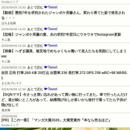
Kindleストア
🐦Tweet
あとで読む
2026/08/09 15:30
【動画】懲役7年を求刑されたジャンポケ斉藤さん、変わり果てた姿で発見され
る・・・
はちま起稿
🐦Tweet
あとで読む
2026/08/09 14:02
【悲報】ジャンポケ斉藤の妻、夫の求刑7年翌日にウキウキでInstagram更新
キニ速
🐦Tweet
あとで読む
2026/08/09 13:20
【画像】へずま議員、被災地でめちゃくちゃ働いて老人たちを笑顔にしてしまう
ww
キニ速
🐦Tweet
あとで読む
2026/08/09 12:39
吉田 正尚 打率.260 4本 20打点 出塁率.336 長打率.372 OPS.708 wRC+98 WAR0.
1
まとめブレイド
🐦Tweet
あとで読む
2026/08/09 12:39
【DQNママ】今さっき買い忘れがあって買い物に行ってきた。車で行ったんだけ
ど、道が細いところがあって、結構飛び出しが多いから徐行で通ってたら子供が
飛び出して
鬼女梅
2026/08/09
[PR] 【この一冊】「マンガ大賞2026」大賞受賞作『本なら売るほど』
Kindleストア