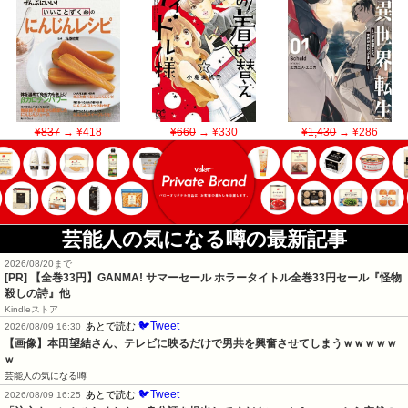
¥837
→ ¥418
¥660
→ ¥330
¥1,430
→ ¥286
芸能人の気になる噂の最新記事
2026/08/20まで
[PR]
【全巻33円】GANMA! サマーセール ホラータイトル全巻33円セール『怪物
殺しの詩』他
Kindleストア
🐦Tweet
あとで読む
2026/08/09 16:30
【画像】本田望結さん、テレビに映るだけで男共を興奮させてしまうｗｗｗｗｗ
ｗ
芸能人の気になる噂
🐦Tweet
あとで読む
2026/08/09 16:25