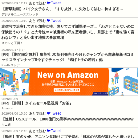
🐦Tweet
あとで読む
2026/08/09 12:12
【衝撃動画】バイク女子さん、「すり抜け」に失敗して詰む…怖すぎる…
デジタルニューススレッド
🐦Tweet
あとで読む
2026/08/09 13:19
赤信号で追突してきた加害女性、降りてこず謝罪ポーズ→「わざとじゃないのに
保険使うの！？」と大号泣ｗｗ被害者の私を悪者扱いし、旦那まで「妻を強く言
わないで」と庇い出す地獄の事故現場
スカッと王国！
2026/08/17まで
[PR] 【期間限定無料】集英社 JC新刊発売!! 今月もジャンプから超豪華新刊コミ
ックスラインナップ!!今すぐチェック!!『逃げ上手の若君』他
Kindleストア
2026/08/09
[PR] 【割引】タイムセール監視所『お茶』
Amazon
🐦Tweet
あとで読む
2026/08/09 15:20
【速報】USスチール、1800億円の黒字wwwwwwwwwwwwwwwwwwwwwwww
キニ速
🐦Tweet
あとで読む
2026/08/09 12:45
【動画】有名女優、アニソン盆踊りにブチ切れ「日本の品格が落ちたと思いまし