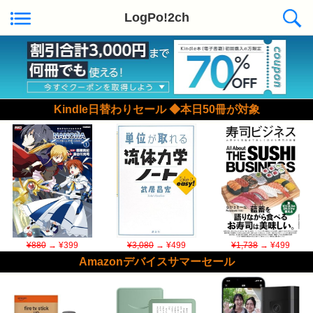
LogPo!2ch
Kindle日替わりセール ◆本日50冊が対象
¥880
→ ¥399
¥3,080
→ ¥499
¥1,738
→ ¥499
Amazonデバイスサマーセール