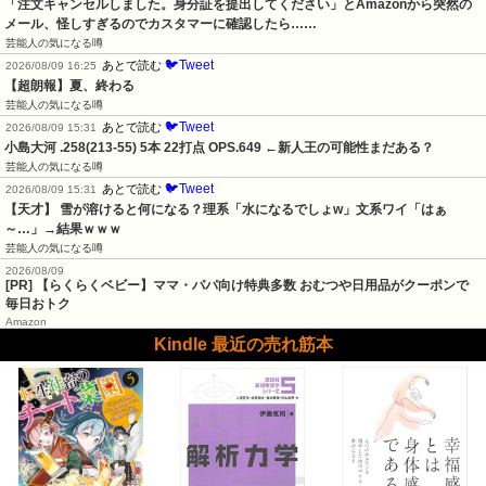
「注文キャンセルしました。身分証を提出してください」とAmazonから突然の
メール、怪しすぎるのでカスタマーに確認したら……
芸能人の気になる噂
🐦Tweet
あとで読む
2026/08/09 16:25
【超朗報】夏、終わる
芸能人の気になる噂
🐦Tweet
あとで読む
2026/08/09 15:31
小島大河 .258(213-55) 5本 22打点 OPS.649 ←新人王の可能性まだある？
芸能人の気になる噂
🐦Tweet
あとで読む
2026/08/09 15:31
【天才】 雪が溶けると何になる？理系「水になるでしょw」文系ワイ「はぁ
～…」→結果ｗｗｗ
芸能人の気になる噂
2026/08/09
[PR] 【らくらくベビー】ママ・パパ向け特典多数 おむつや日用品がクーポンで
毎日おトク
Amazon
Kindle 最近の売れ筋本