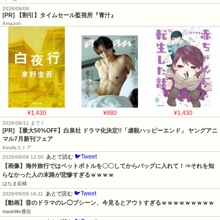
2026/08/09
[PR] 【割引】タイムセール監視所『青汁』
Amazon
¥1,430
¥880
¥1,430
2026/08/11 まで！
[PR] 【最大50%OFF】白泉社 ドラマ化決定!!「虐殺ハッピーエンド」 ヤングアニ
マル7月新刊フェア
Kindleストア
🐦Tweet
あとで読む
2026/08/09 12:00
【画像】海外旅行ではペットボトルを〇〇してからバッグに入れて！⇒それを知
らなかった人の末路が悲惨すぎるｗｗｗｗ
はちま起稿
🐦Tweet
あとで読む
2026/08/09 16:11
【動画】昔のドラマのレ◯プシーン、今見るとアウトすぎるｗｗｗｗｗｗｗｗｗ
mashlife通信