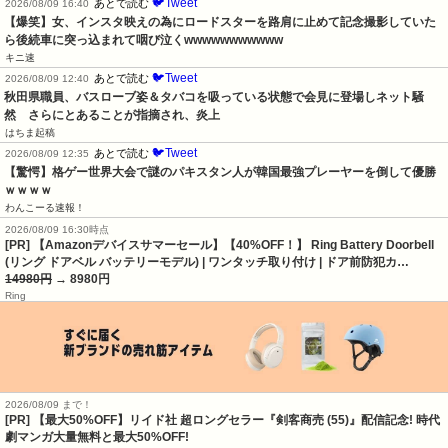
🐦Tweet
あとで読む
2026/08/09 16:40
【爆笑】女、インスタ映えの為にロードスターを路肩に止めて記念撮影していた
ら後続車に突っ込まれて咽び泣くwwwwwwwwwww
キニ速
🐦Tweet
あとで読む
2026/08/09 12:40
秋田県職員、バスローブ姿＆タバコを吸っている状態で会見に登場しネット騒
然　さらにとあることが指摘され、炎上
はちま起稿
🐦Tweet
あとで読む
2026/08/09 12:35
【驚愕】格ゲー世界大会で謎のパキスタン人が韓国最強プレーヤーを倒して優勝
ｗｗｗｗ
わんこーる速報！
2026/08/09 16:30時点
[PR] 【Amazonデバイスサマーセール】【40%OFF！】 Ring Battery Doorbell
(リング ドアベル バッテリーモデル) | ワンタッチ取り付け | ドア前防犯カ…
14980円
→ 8980円
Ring
2026/08/09 まで！
[PR] 【最大50%OFF】リイド社 超ロングセラー『剣客商売 (55)』配信記念! 時代
劇マンガ大量無料と最大50%OFF!