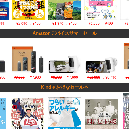
99
¥2,090
→ ¥499
¥1,870
→ ¥499
¥1,650
→ ¥499
¥3
Amazonデバイスサマーセール
980
¥9,980
→ ¥7,980
¥8,980
→ ¥7,600
¥12,980
→ ¥8,790
¥
Kindle お得なセール本