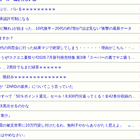
ぶり、バレるｗｗｗｗｗｗｗｗｗ
承認許可制になる
レビ離れ｣が始まった…10代後半～20代の約7割が"ほぼ見ない"衝撃の最新データ
ますか？
【悲報】ワイ（28）、中学時代の同窓会に行った結果マジで絶望してしまう・・・・・・理由がこちら・・・・・・
【最大50%OFF】ガンガン読もうぜ!スクエニ夏祭り!!2026 7月新刊発売特集 第3弾『スーパーの裏でヤニ吸うふたり』他
」、2周目でもまだ緑茶ｗｗｗｗｗｗ
ん、陰好みｗｗｗｗｗｗｗｗｗｗｗｗｗｗ
が『ZARDの坂井』についてこう言っていた
『ろくでなしBLUES』全25巻すべて「50％ポイント還元」セール！8,930円分返ってくる！全42巻分収録の文庫版！ヤンキー漫画の頂点！ジャンプ黄金期の伝説的な傑作
伏黒出せるのかな
『青汁』
【悲報】厚生労働省「熊本地震の被災世帯に10万円貸し付けたるわ。無利子やからありがたく思えよ」 → セコすぎて大炎上！「何のための税金だ！過去最高税収なのに」
の男はやめなさい」