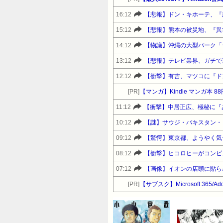
16:12
【悲報】ドン・キホーテ、『
15:12
【悲報】熊本の被災地、『異
14:12
【物議】沖縄の大型パーク「
13:12
【悲報】テレビ業界、ガチで
12:12
【衝撃】有吉、マツコに『ド
[PR]
【マンガ】Kindle マンガ本 8
11:12
【衝撃】中居正広、極秘に『
10:12
【謎】サウジ・パキスタン・
09:12
【驚愕】東京都、ようやく気
08:12
【衝撃】ヒコロヒーがコンビ
07:12
【画像】イオンの店頭に貼ら
[PR]
【サブスク】Microsoft 365/A