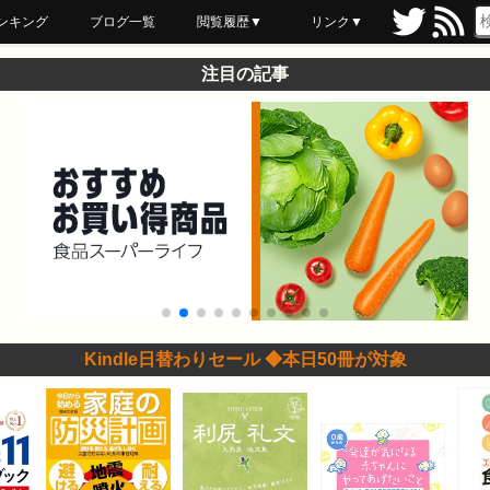
ンキング
ブログ一覧
閲覧履歴▼
リンク▼
ブックマーク
最近読んだ
あとで読む
ネットスーパー
飲食店舗用品
セール情報
注目の記事
Kindle日替わりセール ◆本日50冊が対象