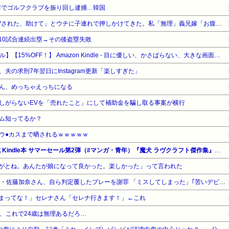
前でゴルフクラブを振り回し逮捕…韓国
義兄嫁が「義兄と喧嘩してDVされた、助けて」とウチに子連れで押しかけてきた。私「無理」義兄嫁「お腹痛い…苦しい…」私「はぁ」→交番に電話したら、甘いことを言われ…
10試合連続出塁→その後盗塁失敗
【Amazonデバイスサマーセール】【15%OFF！】 Amazon Kindle - 目に優しい、かさばらない、大きな画面で読みやすい、6週間持続バッテリー、6インチディスプレイ電子書籍リーダー、マッチャ、16GB、広告なし
夫の求刑7年翌日にInstagram更新「楽しすぎた」
ん、めっちゃえっちになる
しがらないEVを「売れたこと」にして補助金を騙し取る事案が横行
ム知ってるか？
ウ●カスまで晒されるｗｗｗｗｗ
【最大65%OFF】Amazon公式 Kindle本 サマーセール第2弾（#マンガ・青年）『魔犬 ラヴクラフト傑作集』『ゆかいな神統記』『喫茶ニュー魔王城』他
がとね。あんたが娘になって良かった。楽しかった」って言われた
甲子園 初ジャッジの女性審判・佐藤加奈さん、自ら判定覆したプレーを謝罪 「ミスしてしまった」｢苦いデビュー戦に…｣ #高校野球 | 言うほどミスか？
まってな！」セレナさん「セレナ行きます！」←これ
、これで24歳は無理あるだろ…