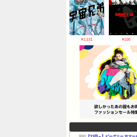
¥1,131
¥100
[PR]
【33円～】ビーグリー サマ