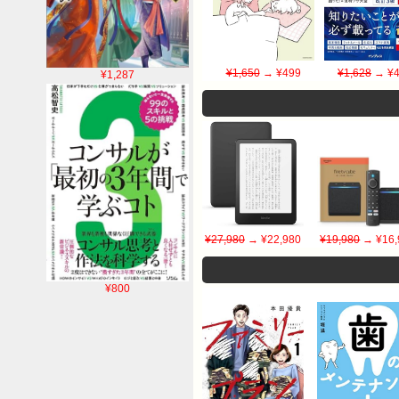
¥1,650
→ ¥499
¥1,628
→ ¥4
¥1,287
¥27,980
→ ¥22,980
¥19,980
→ ¥16,
¥800