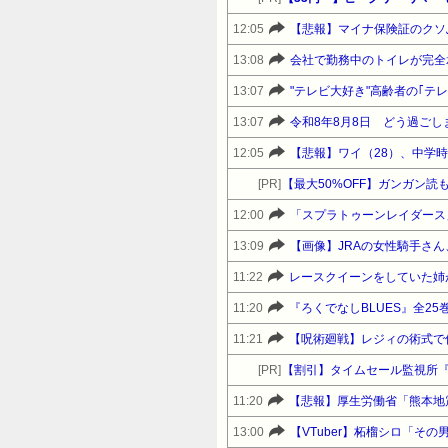
12:05
【悲報】マイナ保険証のクソ
13:08
会社で勤務中のトイレが完全
13:07
"テレビ大好き"高齢者の｢テ
13:07
令和8年8月8日 どう過ごし
12:05
[PR]
12:00
「スプラトゥーンレイダース
13:09
【画像】JRAの女性騎手さ
11:22
レースクイーンをしていた姉
11:20
11:21
【呪術廻戦】レジィの術式で
[PR]
【割引】タイムセール監視所
11:20
13:00
【VTuber】柘榴シロ「そ