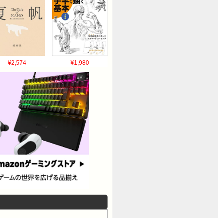
¥2,574
¥1,980