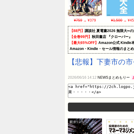
¥759
→ ¥379
¥1,500
→ ¥45
【88円】
講談社 夏電書2026 無限大∞
【全巻99円】
秋田書店 『クローバー』
【最大65%OFF】
Amazon公式 Kind
Amazon・Kindle・セール情報のまと
【悲報】下妻市の市
2026/06/16 14:12
NEWSまとめもりー