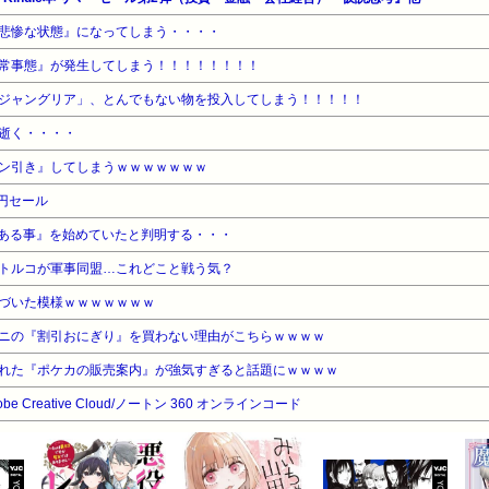
悲惨な状態』になってしまう・・・・
常事態』が発生してしまう！！！！！！！！
ジャングリア」、とんでもない物を投入してしまう！！！！！
逝く・・・・
ン引き』してしまうｗｗｗｗｗｗｗ
8円セール
ある事』を始めていたと判明する・・・
トルコが軍事同盟…これどこと戦う気？
づいた模様ｗｗｗｗｗｗｗ
ニの『割引おにぎり』を買わない理由がこちらｗｗｗｗ
れた『ポケカの販売案内』が強気すぎると話題にｗｗｗｗ
dobe Creative Cloud/ノートン 360 オンラインコード