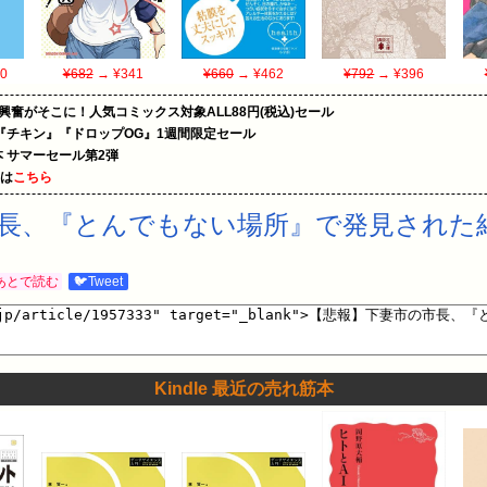
0
¥682
→ ¥341
¥660
→ ¥462
¥792
→ ¥396
の興奮がそこに！人気コミックス対象ALL88円(税込)セール
『チキン』『ドロップOG』1週間限定セール
le本 サマーセール第2弾
めは
こちら
長、『とんでもない場所』で発見された
あとで読む
🐦Tweet
Kindle 最近の売れ筋本