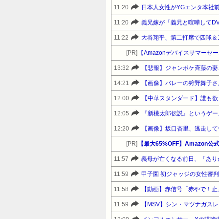
11:20
日本人女性がYGエンタ本社
11:20
11:22
大谷翔平、第二打席で四球＆
[PR]
13:32
【悲報】ジャンポケ斉藤の妻、
14:21
【画像】バレーの狩野舞子さ
12:00
【中華スタンダード】誰も欲
12:05
『新桃太郎伝説』というゲー
12:20
【画像】坂口杏里、逃走して
[PR]
11:57
義母が亡くなる前日、「あり
11:59
11:58
【動画】赤信号「赤やで！止
11:59
【MSV】シン・マツナガスレ