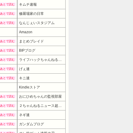
キムチ速報
あとで読む
修羅場家の日常
あとで読む
なんじぇいスタジアム
あとで読む
Amazon
まとめブレイド
あとで読む
BIPブログ
あとで読む
ライフハックちゃんねる弐式
あとで読む
げぇ速
あとで読む
キニ速
あとで読む
Kindleストア
おにひめちゃんの監視部屋
あとで読む
２ちゃんねるニュース超速まとめ＋
あとで読む
ネギ速
あとで読む
ガンダムブログ
あとで読む