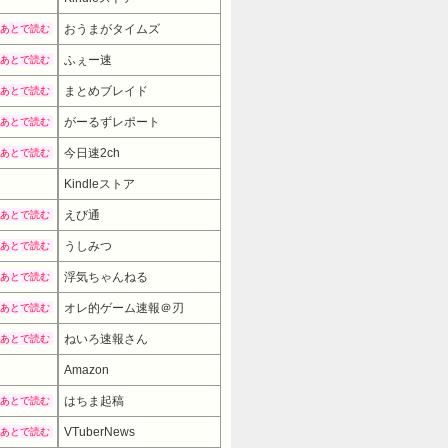
おうまがタイムズ
あとで読む
ふぇー速
あとで読む
まとめブレイド
あとで読む
がーるずレポート
あとで読む
今日速2ch
あとで読む
Kindleストア
えび通
あとで読む
うしみつ
あとで読む
浮気ちゃんねる
あとで読む
オレ的ゲーム速報＠刃
あとで読む
ねいろ速報さん
あとで読む
Amazon
はちま起稿
あとで読む
VTuberNews
あとで読む