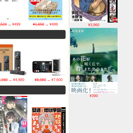
,520
→ ¥499
¥1,650
→ ¥499
¥3,960
6,980
→ ¥4,980
¥8,980
→ ¥7,600
¥390