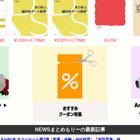
pt)
¥3,520 (+1,776pt)
¥3,520 (+1,776pt)
¥1,034
NEWSまとめもりーの最新記事
公式 Kindle本 サマーセール第2弾（投資・金融・会社経営）『仮説思考』他