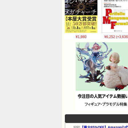
¥1,980
¥6,252 (+3,636
[PR]
【最大65%OFF】Amazon