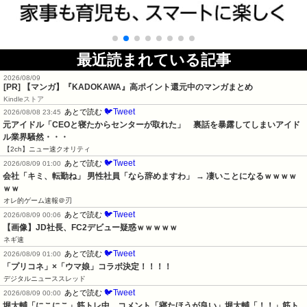
最近読まれている記事
2026/08/09
[PR] 【マンガ】『KADOKAWA』高ポイント還元中のマンガまとめ
Kindleストア
🐦Tweet
あとで読む
2026/08/08 23:45
元アイドル「CEOと寝たからセンターが取れた」　裏話を暴露してしまいアイド
ル業界騒然・・・
【2ch】ニュー速クオリティ
🐦Tweet
あとで読む
2026/08/09 01:00
会社「キミ、転勤ね」 男性社員「なら辞めますわ」 → 凄いことになるｗｗｗｗ
ｗｗ
オレ的ゲーム速報＠刃
🐦Tweet
あとで読む
2026/08/09 00:06
【画像】JD社長、FC2デビュー疑惑ｗｗｗｗｗ
ネギ速
🐦Tweet
あとで読む
2026/08/09 01:00
「プリコネ」×「ウマ娘」コラボ決定！！！！
デジタルニューススレッド
🐦Tweet
あとで読む
2026/08/09 00:00
堀大輔「にこにこ」筋トレ中　コメント「寝たほうが良い」堀大輔「！！」筋ト