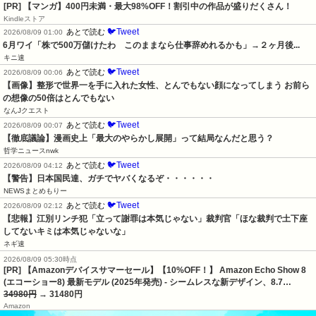
[PR] 【マンガ】400円未満・最大98%OFF！割引中の作品が盛りだくさん！
Kindleストア
🐦Tweet
あとで読む
2026/08/09 01:00
6月ワイ「株で500万儲けたわ　このままなら仕事辞めれるかも」→２ヶ月後...
キニ速
🐦Tweet
あとで読む
2026/08/09 00:06
【画像】整形で世界一を手に入れた女性、とんでもない顔になってしまう お前ら
の想像の50倍はとんでもない
なんJクエスト
🐦Tweet
あとで読む
2026/08/09 00:07
【徹底議論】漫画史上「最大のやらかし展開」って結局なんだと思う？
哲学ニュースnwk
🐦Tweet
あとで読む
2026/08/09 04:12
【警告】日本国民達、ガチでヤバくなるぞ・・・・・・
NEWSまとめもりー
🐦Tweet
あとで読む
2026/08/09 02:12
【悲報】江別リンチ犯「立って謝罪は本気じゃない」裁判官「ほな裁判で土下座
してないキミは本気じゃないな」
ネギ速
2026/08/09 05:30時点
[PR] 【Amazonデバイスサマーセール】【10%OFF！】 Amazon Echo Show 8
(エコーショー8) 最新モデル (2025年発売) - シームレスな新デザイン、8.7…
34980円
→ 31480円
Amazon