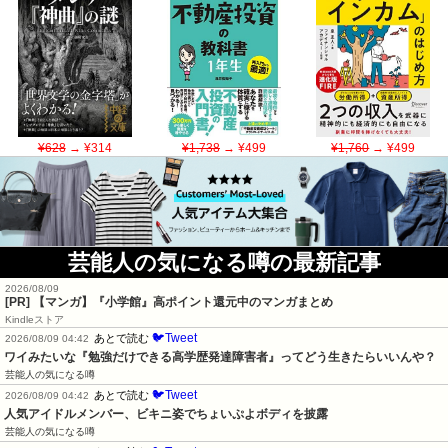
¥628
→ ¥314
¥1,738
→ ¥499
¥1,760
→ ¥499
芸能人の気になる噂の最新記事
2026/08/09
[PR] 【マンガ】『小学館』高ポイント還元中のマンガまとめ
Kindleストア
🐦Tweet
あとで読む
2026/08/09 04:42
ワイみたいな『勉強だけできる高学歴発達障害者』ってどう生きたらいいんや？
芸能人の気になる噂
🐦Tweet
あとで読む
2026/08/09 04:42
人気アイドルメンバー、ビキニ姿でちょいぷよボディを披露
芸能人の気になる噂