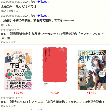
🐦Tweet
あとで読む
2026/08/09 02:01
上条当麻…死んだはずでは…
ねいろ速報さん
🐦Tweet
あとで読む
2026/08/09 02:01
【画像】令和の高校生、校舎内で前戯してて草wwwww
BIPブログ
2026/08/18まで
[PR] 【期間限定無料】集英社 マーガレット17号配信記念『センチメンタル キ
ス』他
Kindleストア
¥1,760
¥1,034
¥1,430
2026/08/13 まで！
[PR]
【最大80%OFF】スクエニ 「灰宮先輩は怖くてかわいい」3巻発売記念！
Kindleストア