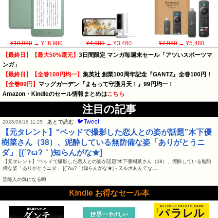
¥19,980
→ ¥16,980
¥4,980
→ ¥3,460
¥7,980
→ ¥5,480
【最終日】【最大50%還元】
3日間限定 マンガ毎週末セール「アツいスポーツマ
ンガ」
【最終日】【全巻100円均一】
集英社 創業100周年記念『GANTZ』全巻100円！
【全巻99円】
マッグガーデン『まもって守護月天！』99円均一！
Amazon・Kindleのセール情報まとめは
こちら
注目の記事
🐦Tweet
あとで読む
2026/06/16 11:25
【元タレント】“ベッドで撮影した恋人との姿が話題”木下優
樹菜さん（38）、泥酔している無防備な姿「ありがとうニ
ダ」 [(´?ω?｀)知らんがな★]
【元タレント】“ベッドで撮影した恋人との姿が話題”木下優樹菜さん（38）、泥酔している無防
備な姿「ありがとうニダ」 [(´?ω?｀)知らんがな★] - ヌルポあんてな…
芸能人の気になる噂
Kindle お得なセール本