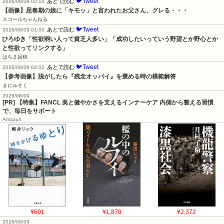
🐦Tweet
あとで読む
2026/08/09 02:10
【画像】思春期の娘に「キモッ」と言われたお父さん、グレる・・・
スコールちゃんねる
🐦Tweet
あとで読む
2026/08/09 01:00
ひろゆき「性欲弱い人って貧乏人多い」「成功したいっていう野望とか野心とか
と性欲ってリンクする」
はちま起稿
🐦Tweet
あとで読む
2026/08/09 02:02
【参考画像】脱がしたら『残念オッパイ』を褒める時の模範解答
まにゅそく
2026/08/09
[PR] 【特集】FANCL 美と健やかさを支えるインナーケア 内側から整える習慣
で、毎日をサポート
Amazon
¥601
¥1,870
¥2,372
2026/08/09