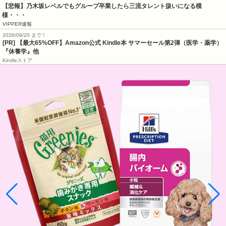
【悲報】乃木坂レベルでもグループ卒業したら三流タレント扱いになる模
様・・・
VIPPER速報
2026/08/20 まで！
[PR]
【最大65%OFF】Amazon公式 Kindle本 サマーセール第2弾（医学・薬学）
『休養学』他
Kindleストア