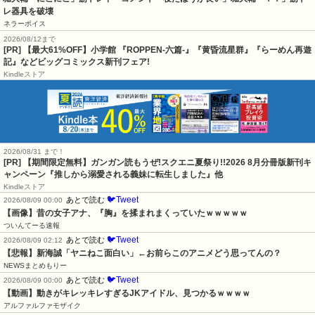
レ器具を破壊
ネラーボイス
2026/08/12まで
[PR] 【最大61%OFF】小学館 『ROPPEN-六篇-』『黄昏流星群』『らーめん再遊
記』などビッグコミックス新刊フェア!
Kindleストア
2026/08/31 まで！
[PR] 【期間限定無料】ガンガン読もうぜ!スクエニ夏祭り!!2026 8月分冊版新刊キ
ャンペーン『推しから溺愛される義妹に転生しました』他
Kindleストア
🐦Tweet
あとで読む
2026/08/09 00:00
【画像】昔の女子アナ、『胸』を揉まれまくっていたｗｗｗｗｗ
ついんてーる速報
🐦Tweet
あとで読む
2026/08/09 02:12
【悲報】新海誠「ヤニねこ面白い」←お前らこのアニメどう思ってんの？
NEWSまとめもりー
🐦Tweet
あとで読む
2026/08/09 00:00
【動画】動きがキレッキレすぎるJKアイドル、見つかるｗｗｗｗ
アルファルファモザイク