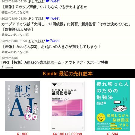
🐦Tweet
あとで読む
2026/08/09 04:30
【画像】Gカップ声優、いくらなんでもデカすぎるｗ
芸能人の気になる噂
🐦Tweet
あとで読む
2026/08/09 03:50
カープアドゥワ誠『火消し→12回続投』に賛否。新井監督「それは決めていた」
【監督談話/反省会】
芸能人の気になる噂
🐦Tweet
あとで読む
2026/08/09 03:50
【画像】 Adoさん(23)、お●ぱいの大きさが判明してしまう！
芸能人の気になる噂
2026/08/09
[PR] 【特集】Amazon 売れ筋ホーム・アウトドア・スポーツ特集
Amazon
Kindle 最近の売れ筋本
¥1,800
¥4,180 (+2,090pt)
¥1,584