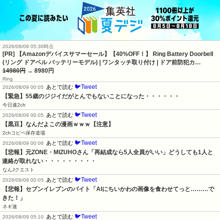
2026/08/09 05:30時点
[PR] 【Amazonデバイスサマーセール】【40%OFF！】 Ring Battery Doorbell
(リング ドアベル バッテリーモデル) | ワンタッチ取り付け | ドア前防犯カ…
14980円
→ 8980円
Ring
🐦Tweet
あとで読む
2026/08/09 00:05
【緊急】55歳のジジイだがとんでもないことになった・・・・・・
今日速2ch
🐦Tweet
あとで読む
2026/08/09 00:05
【黒豆】なんだよこの漫画ｗｗｗ【注意】
2chコピペ保存道場
🐦Tweet
あとで読む
2026/08/09 00:06
【悲報】元ZONE・MIZUHOさん「再結成なら5人全員がいい」どうしても1人と
連絡が取れない・・・・・・・・・
なんJクエスト
🐦Tweet
あとで読む
2026/08/09 00:05
【悲報】セブンイレブンのバイト「AIにちいかわの画像を食わせてっと………で
きた！」
ネギ速
🐦Tweet
あとで読む
2026/08/09 05:10