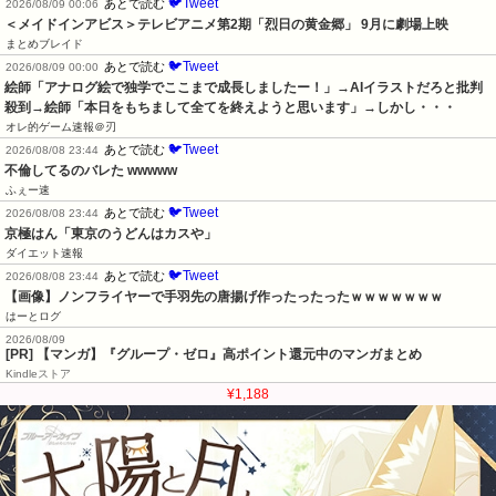
🐦Tweet
あとで読む
2026/08/09 00:06
＜メイドインアビス＞テレビアニメ第2期「烈日の黄金郷」 9月に劇場上映
まとめブレイド
🐦Tweet
あとで読む
2026/08/09 00:00
絵師「アナログ絵で独学でここまで成長しましたー！」→AIイラストだろと批判
殺到→絵師「本日をもちまして全てを終えようと思います」→しかし・・・
オレ的ゲーム速報＠刃
🐦Tweet
あとで読む
2026/08/08 23:44
不倫してるのバレた wwwww
ふぇー速
🐦Tweet
あとで読む
2026/08/08 23:44
京極はん「東京のうどんはカスや」
ダイエット速報
🐦Tweet
あとで読む
2026/08/08 23:44
【画像】ノンフライヤーで手羽先の唐揚げ作ったったったｗｗｗｗｗｗｗ
はーとログ
2026/08/09
[PR] 【マンガ】『グループ・ゼロ』高ポイント還元中のマンガまとめ
Kindleストア
¥1,188