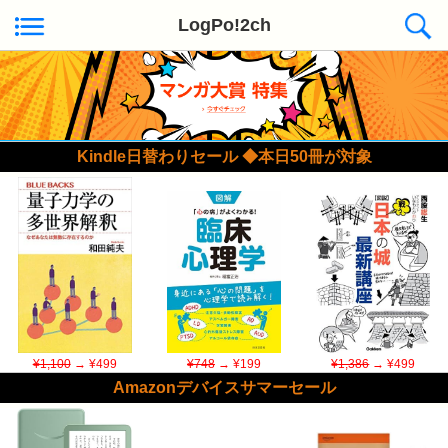
LogPo!2ch
Kindle日替わりセール ◆本日50冊が対象
¥1,100
→ ¥499
¥748
→ ¥199
¥1,386
→ ¥499
Amazonデバイスサマーセール