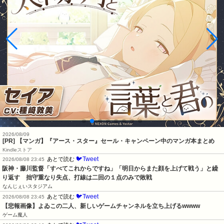
2026/08/09
[PR] 【マンガ】『アース・スター』セール・キャンペーン中のマンガ本まとめ
Kindleストア
🐦Tweet
あとで読む
2026/08/08 23:45
阪神・藤川監督「すべてこれからですね」「明日からまた顔を上げて戦う」と繰
り返す　拙守重なり失点、打線は二回の１点のみで敗戦
なんじぇいスタジアム
🐦Tweet
あとで読む
2026/08/08 23:45
【悲報画像】よゐこの二人、新しいゲームチャンネルを立ち上げるwwww
ゲーム魔人