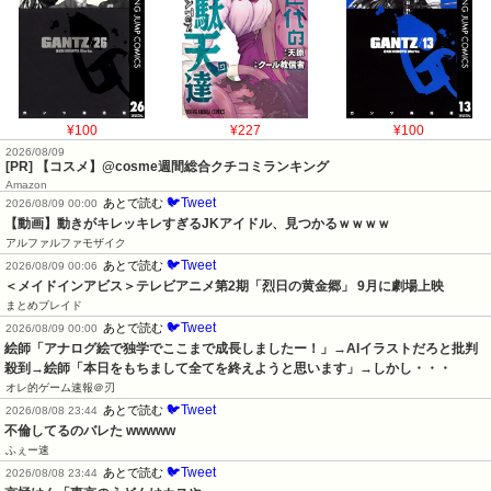
¥100
¥227
¥100
2026/08/09
[PR] 【コスメ】@cosme週間総合クチコミランキング
Amazon
🐦Tweet
あとで読む
2026/08/09 00:00
【動画】動きがキレッキレすぎるJKアイドル、見つかるｗｗｗｗ
アルファルファモザイク
🐦Tweet
あとで読む
2026/08/09 00:06
＜メイドインアビス＞テレビアニメ第2期「烈日の黄金郷」 9月に劇場上映
まとめブレイド
🐦Tweet
あとで読む
2026/08/09 00:00
絵師「アナログ絵で独学でここまで成長しましたー！」→AIイラストだろと批判
殺到→絵師「本日をもちまして全てを終えようと思います」→しかし・・・
オレ的ゲーム速報＠刃
🐦Tweet
あとで読む
2026/08/08 23:44
不倫してるのバレた wwwww
ふぇー速
🐦Tweet
あとで読む
2026/08/08 23:44