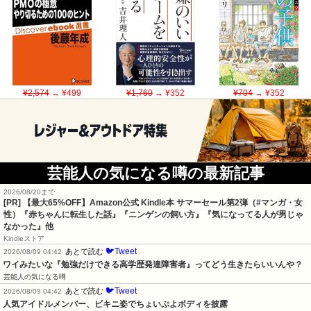
¥2,574
→ ¥499
¥1,760
→ ¥352
¥704
→ ¥352
芸能人の気になる噂の最新記事
2026/08/20まで
[PR]
【最大65%OFF】Amazon公式 Kindle本 サマーセール第2弾（#マンガ・女
性）『赤ちゃんに転生した話』『ニンゲンの飼い方』『気になってる人が男じゃ
なかった』他
Kindleストア
🐦Tweet
あとで読む
2026/08/09 04:42
ワイみたいな『勉強だけできる高学歴発達障害者』ってどう生きたらいいんや？
芸能人の気になる噂
🐦Tweet
あとで読む
2026/08/09 04:42
人気アイドルメンバー、ビキニ姿でちょいぷよボディを披露