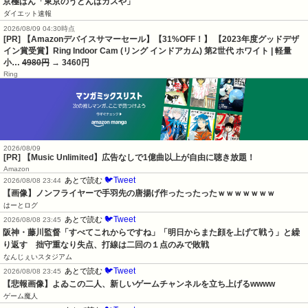
京極はん「東京のうどんはカスや」
ダイエット速報
2026/08/09 04:30時点
[PR] 【Amazonデバイスサマーセール】【31%OFF！】 【2023年度グッドデザ
イン賞受賞】Ring Indoor Cam (リング インドアカム) 第2世代 ホワイト | 軽量
小…
4980円
→ 3460円
Ring
2026/08/09
[PR] 【Music Unlimited】広告なしで1億曲以上が自由に聴き放題！
Amazon
🐦Tweet
あとで読む
2026/08/08 23:44
【画像】ノンフライヤーで手羽先の唐揚げ作ったったったｗｗｗｗｗｗｗ
はーとログ
🐦Tweet
あとで読む
2026/08/08 23:45
阪神・藤川監督「すべてこれからですね」「明日からまた顔を上げて戦う」と繰
り返す　拙守重なり失点、打線は二回の１点のみで敗戦
なんじぇいスタジアム
🐦Tweet
あとで読む
2026/08/08 23:45
【悲報画像】よゐこの二人、新しいゲームチャンネルを立ち上げるwwww
ゲーム魔人