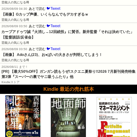
芸能人の気になる噂
🐦Tweet
あとで読む
2026/08/09 04:30
【画像】Gカップ声優、いくらなんでもデカすぎるｗ
芸能人の気になる噂
🐦Tweet
あとで読む
2026/08/09 03:50
カープアドゥワ誠『火消し→12回続投』に賛否。新井監督「それは決めていた」
【監督談話/反省会】
芸能人の気になる噂
🐦Tweet
あとで読む
2026/08/09 03:50
【画像】 Adoさん(23)、お●ぱいの大きさが判明してしまう！
芸能人の気になる噂
2026/08/11 まで！
[PR] 【最大50%OFF】ガンガン読もうぜ!スクエニ夏祭り!!2026 7月新刊発売特集
第3弾『スーパーの裏でヤニ吸うふたり』他
Kindleストア
Kindle 最近の売れ筋本