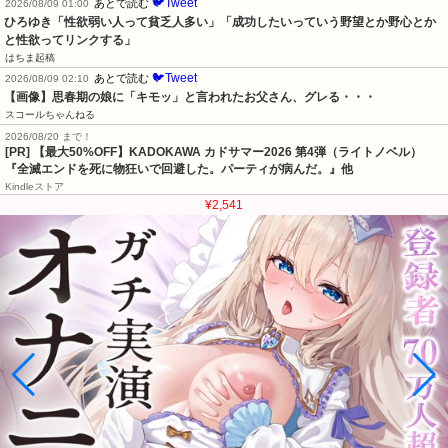
🐦Tweet
あとで読む
2026/08/09 01:00
ひろゆき「性欲弱い人って貧乏人多い」「成功したいっていう野望とか野心とか
と性欲ってリンクする」
はちま起稿
🐦Tweet
あとで読む
2026/08/09 02:10
【画像】思春期の娘に「キモッ」と言われたお父さん、グレる・・・
スコールちゃんねる
2026/08/20 まで！
[PR]
【最大50%OFF】KADOKAWA カドサマー2026 第4弾（ライトノベル）
『全滅エンドを死に物狂いで回避した。パーティが病んだ。』他
Kindleストア
¥2,541