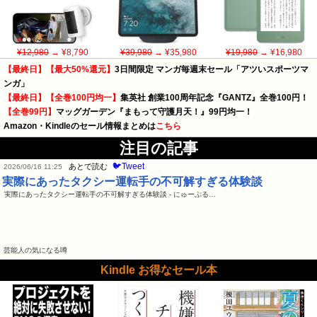
¥12,980
→ ¥8,790
¥39,980
→ ¥35,980
¥19,980
→ ¥16,980
【最終日】【最大50%還元】
3日間限定 マンガ毎週末セール「アツいスポーツマ
ンガ」
【最終日】【全巻100円均一】
集英社 創業100周年記念『GANTZ』全巻100円！
【全巻99円】
マッグガーデン『まもって守護月天！』99円均一！
Amazon・Kindleのセール情報まとめは
こちら
注目の記事
🐦Tweet
あとで読む
2026/06/16 11:25
実際にあったタクシー運転手の不可解すぎる体験談
実際にあったタクシー運転手の不可解すぎる体験談 - にゅーぷる…
芸能人の気になる噂
Kindle お得なセール本