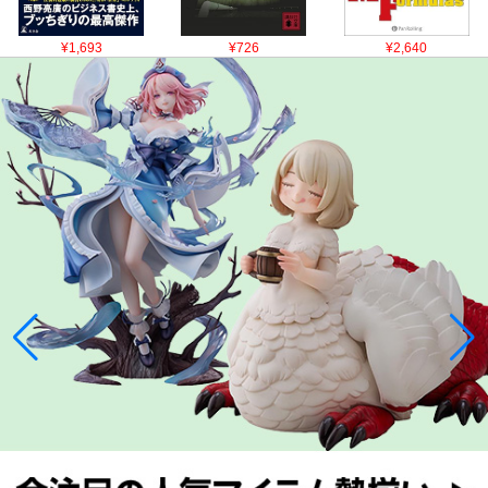
¥1,693
¥726
¥2,640