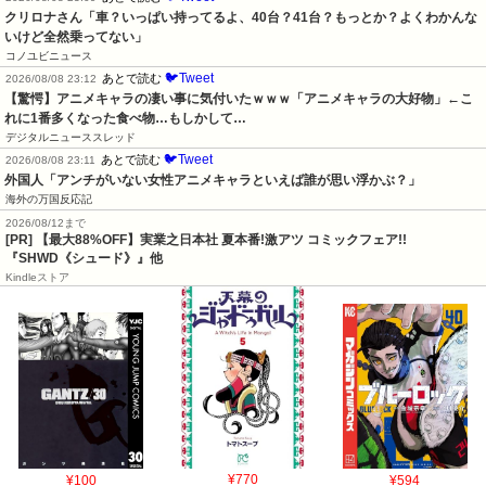
クリロナさん「車？いっぱい持ってるよ、40台？41台？もっとか？よくわかんな
いけど全然乗ってない」
コノユビニュース
🐦Tweet
あとで読む
2026/08/08 23:12
【驚愕】アニメキャラの凄い事に気付いたｗｗｗ「アニメキャラの大好物」←こ
れに1番多くなった食べ物…もしかして…
デジタルニューススレッド
🐦Tweet
あとで読む
2026/08/08 23:11
外国人「アンチがいない女性アニメキャラといえば誰が思い浮かぶ？」
海外の万国反応記
2026/08/12まで
[PR] 【最大88%OFF】実業之日本社 夏本番!激アツ コミックフェア!!
『SHWD《シュード》』他
Kindleストア
¥100
¥770
¥594