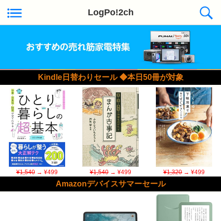
LogPo!2ch
Kindle日替わりセール ◆本日50冊が対象
¥1,540
→ ¥499
¥1,540
→ ¥499
¥1,320
→ ¥499
Amazonデバイスサマーセール