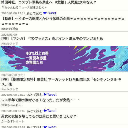
靖国神社、コスプレ軍装を禁止へ   #悲報 |  人民服はOKなん？
２ちゃんねるニュース超速まとめ＋
🐦Tweet
あとで読む
2026/08/08 23:11
【動画】ヘイポーの謝罪とかいう伝説の企画ｗｗｗｗｗｗｗｗｗｗｗｗｗｗｗｗ
ｗｗｗｗｗｗｗｗ
mashlife通信
2026/08/09
[PR] 【マンガ】『TOブックス』高ポイント還元中のマンガまとめ
Kindleストア
2026/08/18 まで！
[PR] 【期間限定無料】集英社 マーガレット17号配信記念『センチメンタル キ
ス』他
Kindleストア
🐦Tweet
あとで読む
2026/08/08 23:12
レス半年で妻の胸が小さくなった。だが突然・・・
浮気ちゃんねる
🐦Tweet
あとで読む
2026/08/08 23:09
男女の友情を壊してるのは男だと思いませんか？
がーるずレポート
🐦Tweet
あとで読む
2026/08/08 23:09