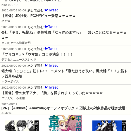
Kindleストア
🐦Tweet
あとで読む
2026/08/09 00:06
【画像】JD社長、FC2デビュー疑惑ｗｗｗｗｗ
ネギ速
🐦Tweet
あとで読む
2026/08/09 01:00
会社「キミ、転勤ね」 男性社員「なら辞めますわ」 → 凄いことになるｗｗｗｗ
ｗｗ
オレ的ゲーム速報＠刃
🐦Tweet
あとで読む
2026/08/09 01:00
「プリコネ」×「ウマ娘」コラボ決定！！！！
デジタルニューススレッド
🐦Tweet
あとで読む
2026/08/09 00:00
堀大輔「にこにこ」筋トレ中　コメント「寝たほうが良い」堀大輔「！！」筋ト
レ器具を破壊
ネラーボイス
🐦Tweet
あとで読む
2026/08/09 00:00
【画像】昔の女子アナ、『胸』を揉まれまくっていたｗｗｗｗｗ
ついんてーる速報
2026/08/09
[PR] 【Audible】Amazonのオーディオブック 20万以上の対象作品が聴き放題！
Audible