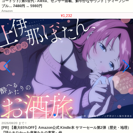
コードット) 第5世代 - Alexa、センサー搭載、鮮やかなサウンド｜ディープシー
ブル…
7480円
→ 5980円
Amazon
¥1,232
2026/08/20 まで！
[PR]
【最大65%OFF】Amazon公式 Kindle本 サマーセール第2弾（歴史・地理）
『語られなかった皇族たちの真実』他