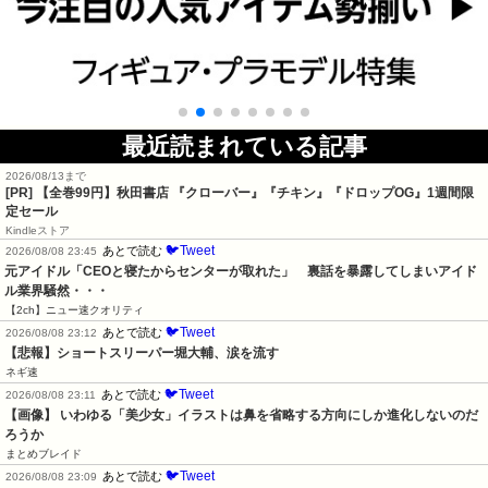
最近読まれている記事
2026/08/13まで
[PR]
【全巻99円】秋田書店 『クローバー』『チキン』『ドロップOG』1週間限
定セール
Kindleストア
🐦Tweet
あとで読む
2026/08/08 23:45
元アイドル「CEOと寝たからセンターが取れた」　裏話を暴露してしまいアイド
ル業界騒然・・・
【2ch】ニュー速クオリティ
🐦Tweet
あとで読む
2026/08/08 23:12
【悲報】ショートスリーパー堀大輔、涙を流す
ネギ速
🐦Tweet
あとで読む
2026/08/08 23:11
【画像】 いわゆる「美少女」イラストは鼻を省略する方向にしか進化しないのだ
ろうか
まとめブレイド
🐦Tweet
あとで読む
2026/08/08 23:09