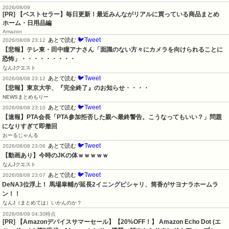
2026/08/09
[PR] 【ベストセラー】毎日更新！最近みんながリアルに買っている商品まとめ
ホーム・日用品編
Amazon
🐦Tweet
あとで読む
2026/08/08 23:12
【悲報】テレ東・田中瞳アナさん「面識のない方々にカメラを向けられることに
恐怖」・・・・・・・・・
なんJクエスト
🐦Tweet
あとで読む
2026/08/08 23:12
【悲報】東京大学、『完全終了』のお知らせ・・・・
NEWSまとめもりー
🐦Tweet
あとで読む
2026/08/08 23:10
【速報】PTA会長「PTA参加拒否した親へ最終警告。こうなってもいい？」問題
になりすぎて即撤回
おーるじゃんる
🐦Tweet
あとで読む
2026/08/08 23:06
【動画あり】今時のJKの体ｗｗｗｗｗ
なんJクエスト
🐦Tweet
あとで読む
2026/08/08 23:07
DeNA3位浮上！ 馬場皐輔が延長2イニングピシャリ、筒香がサヨナラホームラ
ン！！
なんJ（まとめては）いかんのか？
2026/08/09 04:30時点
[PR] 【Amazonデバイスサマーセール】【20%OFF！】 Amazon Echo Dot (エ