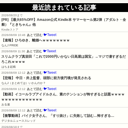
最近読まれている記事
2026/08/20まで
[PR]
【最大65%OFF】Amazon公式 Kindle本 サマーセール第2弾（アダルト・全
般）『ときちゃん』他
Kindleストア
🐦Tweet
あとで読む
2026/08/09 10:46
【速報】ひろゆき、離婚へｗｗｗｗｗｗｗｗ
なんJ PRIDE
🐦Tweet
あとで読む
2026/08/09 11:30
スリムクラブ真栄田「これで2000円いかない日高屋は国宝」→マジで凄すぎるだ
ろこれｗｗｗｗ
はちま起稿
🐦Tweet
あとで読む
2026/08/09 12:12
【悲報】 中日・井上監督、頭部に前方後円墳が発見される
なんJ（まとめては）いかんのか？
🐦Tweet
あとで読む
2026/08/09 12:12
【動画】イコールラブアイドルさん、素のテンションが怖すぎると話題ｗｗｗｗ
ｗｗｗｗｗｗｗｗｗｗｗｗ
おる速
🐦Tweet
あとで読む
2026/08/09 12:12
【衝撃動画】バイク女子さん、「すり抜け」に失敗して詰む…怖すぎる…
デジタルニューススレッド
2026/08/18まで