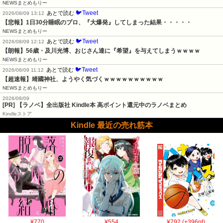
NEWSまとめもりー
🐦Tweet
あとで読む
2026/08/09 13:12
【悲報】1日30分睡眠のプロ、『大爆発』してしまった結果・・・・・
NEWSまとめもりー
🐦Tweet
あとで読む
2026/08/09 12:12
【朗報】56歳・及川光博、おじさん達に『希望』を与えてしまうｗｗｗｗ
NEWSまとめもりー
🐦Tweet
あとで読む
2026/08/09 11:12
【超速報】靖國神社、ようやく気づくｗｗｗｗｗｗｗｗｗｗ
NEWSまとめもりー
2026/08/09
[PR] 【ラノベ】全出版社 Kindle本 高ポイント還元中のラノベまとめ
Kindleストア
Kindle 最近の売れ筋本
¥770
¥554
¥792 (+396pt)