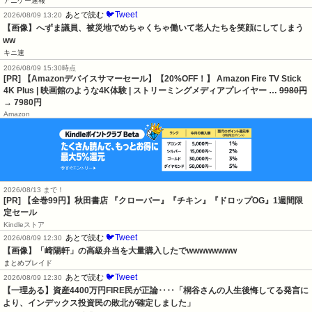
アニゲー速報
🐦Tweet
あとで読む
2026/08/09 13:20
【画像】へずま議員、被災地でめちゃくちゃ働いて老人たちを笑顔にしてしまう
ww
キニ速
2026/08/09 15:30時点
[PR] 【Amazonデバイスサマーセール】【20%OFF！】 Amazon Fire TV Stick
4K Plus | 映画館のような4K体験 | ストリーミングメディアプレイヤー …
9980円
→ 7980円
Amazon
2026/08/13 まで！
[PR]
【全巻99円】秋田書店 『クローバー』『チキン』『ドロップOG』1週間限
定セール
Kindleストア
🐦Tweet
あとで読む
2026/08/09 12:30
【画像】「崎陽軒」の高級弁当を大量購入したでwwwwwwww
まとめブレイド
🐦Tweet
あとで読む
2026/08/09 12:30
【一理ある】資産4400万円FIRE民が正論‥‥「桐谷さんの人生後悔してる発言に
より、インデックス投資民の敗北が確定しました」