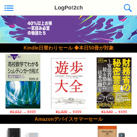
LogPo!2ch
Kindle日替わりセール ◆本日50冊が対象
¥1,012
→ ¥499
¥1,320
→ ¥499
¥1,540
→ ¥499
Amazonデバイスサマーセール