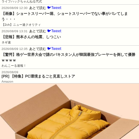
ライフハックちゃんねる弐式
🐦Tweet
あとで読む
2026/08/09 12:30
【画像】ショートスリーパー堀、ショートスリーパーでない事がバレてしま
う・・・
【2ch】ニュー速クオリティ
🐦Tweet
あとで読む
2026/08/09 13:31
【悲報】熊本さんの地震、しつこい
ネギ速
🐦Tweet
あとで読む
2026/08/09 12:35
【驚愕】格ゲー世界大会で謎のパキスタン人が韓国最強プレーヤーを倒して優勝
ｗｗｗｗ
わんこーる速報！
2026/08/09
[PR] 【特集】PC環境まるごと見直しストア
Amazon