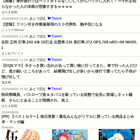
【画像】海外旅行ではペットボトルを〇〇してからバッグに入れて！⇒それを知
らなかった人の末路が悲惨すぎるｗｗｗｗ
はちま起稿
🐦Tweet
あとで読む
2026/08/09 12:00
【悲報】ファン付き作業服着用の５０代男性、熱中症になる
ニュース30over
🐦Tweet
あとで読む
2026/08/09 12:39
吉田 正尚 打率.260 4本 20打点 出塁率.336 長打率.372 OPS.708 wRC+98 WAR0.
1
まとめブレイド
🐦Tweet
あとで読む
2026/08/09 12:39
【DQNママ】今さっき買い忘れがあって買い物に行ってきた。車で行ったんだけ
ど、道が細いところがあって、結構飛び出しが多いから徐行で通ってたら子供が
飛び出して
鬼女梅
🐦Tweet
あとで読む
2026/08/09 12:40
秋田県職員、バスローブ姿＆タバコを吸っている状態で会見に登場しネット騒
然　さらにとあることが指摘され、炎上
はちま起稿
2026/08/09
[PR] 【ベストセラー】毎日更新！最近みんながリアルに買っている商品まとめ
本・マンガ編
Amazon