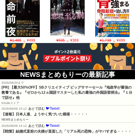
¥1,485
→ ¥499
¥935
→ ¥369
¥1,738
→ ¥499
NEWSまとめもりーの最新記事
2026/08/20まで
[PR]
【最大50%OFF】SBクリエイティブ ビッグサマーセール『地政学が最強の
教養である』『ゼロから12ヵ国語マスターした私の最強の外国語習得法』『１分
で話せ』他
Kindleストア
🐦Tweet
あとで読む
2026/08/09 15:12
【速報】日本人達、ようやく気づいた模様・・・・・
NEWSまとめもりー
🐦Tweet
あとで読む
2026/08/09 14:12
【戦慄】結婚式直前の夫婦が直面した「リアル死の恐怖」がヤバすぎる・・・・