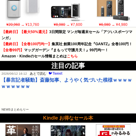
¥20,960
→ ¥13,760
¥8,980
→ ¥7,600
¥6,980
→ ¥4,980
【最終日】【最大50%還元】
3日間限定 マンガ毎週末セール「アツいスポーツマ
ンガ」
【最終日】【全巻100円均一】
集英社 創業100周年記念『GANTZ』全巻100円！
【全巻99円】
マッグガーデン『まもって守護月天！』99円均一！
Amazon・Kindleのセール情報まとめは
こちら
注目の記事
🐦Tweet
あとで読む
2026/06/12 16:12
【暴言記者騒動】斎藤知事、ようやく気づいた模様ｗｗｗｗ
ｗｗｗｗｗｗ
NEWSまとめもりー
Kindle お得なセール本