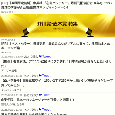
[PR] 【期間限定無料】集英社 『忘却バッテリー』最新刊配信記念!今年もアツい
野球の季節がきた!新旧野球マンガキャンペーン!
Kindleストア
2026/08/09
[PR] 【ベストセラー】毎日更新！最近みんながリアルに買っている商品まとめ
本・マンガ編
Amazon
🐦Tweet
あとで読む
2026/08/09 12:45
【動画】有名女優、アニソン盆踊りにブチ切れ「日本の品格が落ちたと思いまし
た」
アニゲー速報
🐦Tweet
あとで読む
2026/08/09 11:30
【白バラ案件】高級豆腐ワイ「150g×2丁で250円か…高いけど美味そうだし一丁
買ってみるか！」
まんぷくにゅーす
🐦Tweet
あとで読む
2026/08/09 11:30
山梨学院、日本一のマネージャーが可愛いと話題！！
芸能人の気になる噂
🐦Tweet
あとで読む
2026/08/09 11:00
違反切符納付無視したら何も来なくなったwww