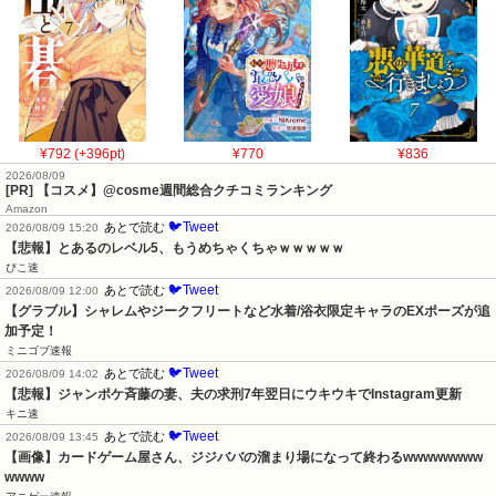
¥792 (+396pt)
¥770
¥836
2026/08/09
[PR] 【コスメ】@cosme週間総合クチコミランキング
Amazon
🐦Tweet
あとで読む
2026/08/09 15:20
【悲報】とあるのレベル5、もうめちゃくちゃｗｗｗｗｗ
ぴこ速
🐦Tweet
あとで読む
2026/08/09 12:00
【グラブル】シャレムやジークフリートなど水着/浴衣限定キャラのEXポーズが追
加予定！
ミニゴブ速報
🐦Tweet
あとで読む
2026/08/09 14:02
【悲報】ジャンポケ斉藤の妻、夫の求刑7年翌日にウキウキでInstagram更新
キニ速
🐦Tweet
あとで読む
2026/08/09 13:45
【画像】カードゲーム屋さん、ジジババの溜まり場になって終わるwwwwwwww
wwww