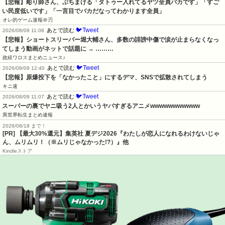
【悲報】彫り師さん、ぶちまける「タトゥー入れてるヤツ全員バカです」「すご
い民度低いです」「一言目でバカだなってわかります全員」
オレ的ゲーム速報＠刃
🐦Tweet
あとで読む
2026/08/09 11:08
【悲報】ショートスリーパー堀大輔さん、多数の誹謗中傷で涙が止まらなくなっ
てしまう動画がネットで話題に → ………
政経ワロスまとめニュース♪
🐦Tweet
あとで読む
2026/08/09 12:40
【悲報】原爆投下を「なかったこと」にするデマ、SNSで拡散されてしまう
キニ速
🐦Tweet
あとで読む
2026/08/09 11:07
スーパーの裏でヤニ吸う2人とかいうヤバすぎるアニメwwwwwwwwwww
異世界転生まとめ速報
2026/08/18 まで！
[PR]
【最大30%還元】集英社 夏デジ2026『わたしが恋人になれるわけないじゃ
ん、ムリムリ！（※ムリじゃなかった!?）』他
Kindleストア