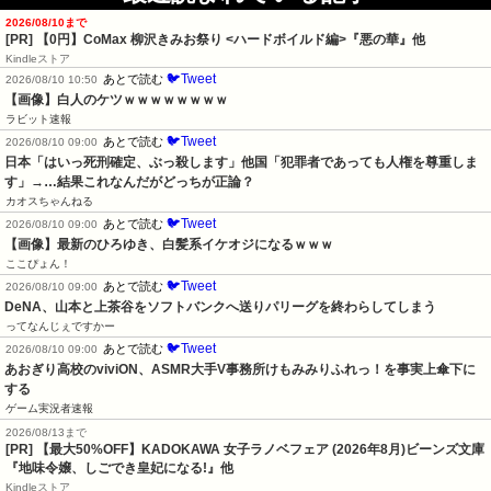
2026/08/10まで
[PR] 【0円】CoMax 柳沢きみお祭り <ハードボイルド編>『悪の華』他
Kindleストア
🐦Tweet
あとで読む
2026/08/10 10:50
【画像】白人のケツｗｗｗｗｗｗｗｗ
ラビット速報
🐦Tweet
あとで読む
2026/08/10 09:00
日本「はいっ死刑確定、ぶっ殺します」他国「犯罪者であっても人権を尊重しま
す」→…結果これなんだがどっちが正論？
カオスちゃんねる
🐦Tweet
あとで読む
2026/08/10 09:00
【画像】最新のひろゆき、白髪系イケオジになるｗｗｗ
ここぴょん！
🐦Tweet
あとで読む
2026/08/10 09:00
DeNA、山本と上茶谷をソフトバンクへ送りパリーグを終わらしてしまう
ってなんじぇですかー
🐦Tweet
あとで読む
2026/08/10 09:00
あおぎり高校のviviON、ASMR大手V事務所けもみみりふれっ！を事実上傘下に
する
ゲーム実況者速報
2026/08/13まで
[PR] 【最大50%OFF】KADOKAWA 女子ラノベフェア (2026年8月)ビーンズ文庫
『地味令嬢、しごでき皇妃になる!』他
Kindleストア