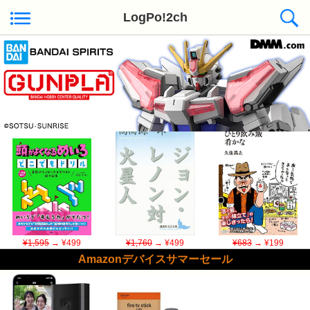
LogPo!2ch
Kindle日替わりセール ◆本日50冊が対象
¥1,595
→ ¥499
¥1,760
→ ¥499
¥683
→ ¥199
Amazonデバイスサマーセール