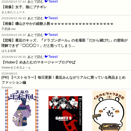
🐦Tweet
あとで読む
2026/08/10 07:44
【画像】女子、陰にブチギレ
まとめたニュース
🐦Tweet
あとで読む
2026/08/10 08:35
【画像】磯山さやかの経験人数ｗｗｗｗｗｗｗｗｗｗｗｗｗｗｗｗｗｗ
不思議.net
🐦Tweet
あとで読む
2026/08/10 09:30
【悲報】最近のキッズ、『ドラゴンボール』の名場面「だから滅びた」の意味が
理解できず「◯◯◯◯！」だと怒ってしまう…
はちま起稿
🐦Tweet
あとで読む
2026/08/10 09:30
【Vtuber】めあたむのマネージャーブログやば
Vtuberまとめるよ～ん
2026/08/10
[PR] 【ベストセラー】毎日更新！最近みんながリアルに買っている商品まとめ
ファッション編
Amazon