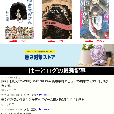
¥693
→ ¥485
¥715
→ ¥358
¥594
→ ¥297
はーとログの最新記事
2026/08/13まで
[PR] 【最大87%OFF】KADOKAWA 長谷敏司デビュー25周年フェア!『円環少
女』他
Kindleストア
🐦Tweet
あとで読む
2026/08/10 13:22
彼女が浮気の仕返しとか言ってゲーム機とPC壊しててわろた
はーとログ
🐦Tweet
あとで読む
2026/08/10 12:44