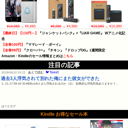
¥14,980
→ ¥8,980
¥6,980
→ ¥4,980
¥19,980
→ ¥16,980
【最終日】【110円～】
『ジャンケットバンク』×『LIAR GAME』 Wアニメ化記
念
【全巻100円】
『ママレード・ボーイ』
【全巻99円】
『クローバー』『チキン』『ドロップOG』1週間限定
Amazon・Kindleのセール情報まとめは
こちら
注目の記事
🐦Tweet
あとで読む
2026/06/10 20:22
過去3人浮気されて別れた俺にまた彼女ができた
1: 21:17:58.40 ID:MD9c4JhJ また浮気されるのか（泣） 効果的な浮気対策ありますか？…
はーとログ
Kindle お得なセール本