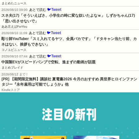
まとめたニュース
🐦Tweet
あとで読む
2026/08/10 09:00
スネ夫(17)「そういえばさ、小学生の時に変な奴いたよなｗ」 しずかちゃん(17)
「思い出させないで」
ああ言えばForYou
🐦Tweet
あとで読む
2026/08/10 11:09
彫り師YouTuber「スミ入れてるヤツ、全員バカです」「ドタキャン当たり前、カ
ネはない、挨拶もできない」
コノユビニュース
🐦Tweet
あとで読む
2026/08/10 07:44
中国製EVがスピードバンプで空転、進まずの動画が話題
まとめブレイド
2026/08/12 まで！
[PR] 【期間限定無料】講談社 夏電書2026 今月のおすすめ 異世界ヒロインファン
タジー『永年雇用は可能でしょうか』他
Kindleストア