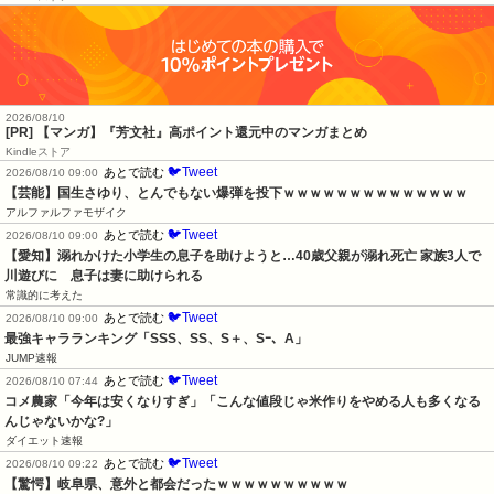
2026/08/10
[PR] 【マンガ】『芳文社』高ポイント還元中のマンガまとめ
Kindleストア
🐦Tweet
あとで読む
2026/08/10 09:00
【芸能】国生さゆり、とんでもない爆弾を投下ｗｗｗｗｗｗｗｗｗｗｗｗｗｗ
アルファルファモザイク
🐦Tweet
あとで読む
2026/08/10 09:00
【愛知】溺れかけた小学生の息子を助けようと…40歳父親が溺れ死亡 家族3人で
川遊びに　息子は妻に助けられる
常識的に考えた
🐦Tweet
あとで読む
2026/08/10 09:00
最強キャラランキング「SSS、SS、S＋、Sｰ、A」
JUMP速報
🐦Tweet
あとで読む
2026/08/10 07:44
コメ農家「今年は安くなりすぎ」「こんな値段じゃ米作りをやめる人も多くなる
んじゃないかな?」
ダイエット速報
🐦Tweet
あとで読む
2026/08/10 09:22
【驚愕】岐阜県、意外と都会だったｗｗｗｗｗｗｗｗｗｗ