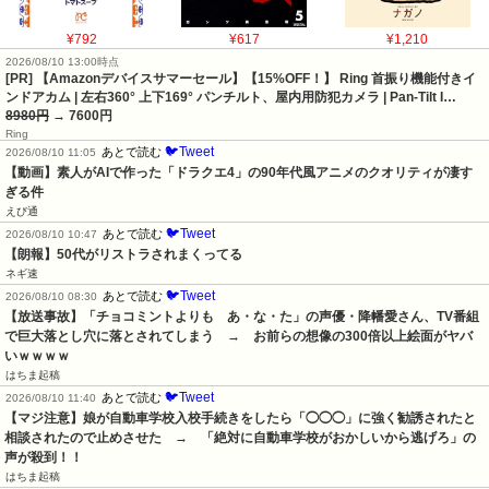
¥792
¥617
¥1,210
2026/08/10 13:00時点
[PR] 【Amazonデバイスサマーセール】【15%OFF！】 Ring 首振り機能付きイ
ンドアカム | 左右360° 上下169° パンチルト、屋内用防犯カメラ | Pan-Tilt I…
8980円
→ 7600円
Ring
🐦Tweet
あとで読む
2026/08/10 11:05
【動画】素人がAIで作った「ドラクエ4」の90年代風アニメのクオリティが凄す
ぎる件
えび通
🐦Tweet
あとで読む
2026/08/10 10:47
【朗報】50代がリストラされまくってる
ネギ速
🐦Tweet
あとで読む
2026/08/10 08:30
【放送事故】「チョコミントよりも　あ・な・た」の声優・降幡愛さん、TV番組
で巨大落とし穴に落とされてしまう　→　お前らの想像の300倍以上絵面がヤバ
いｗｗｗｗ
はちま起稿
🐦Tweet
あとで読む
2026/08/10 11:40
【マジ注意】娘が自動車学校入校手続きをしたら「◯◯◯」に強く勧誘されたと
相談されたので止めさせた　→　「絶対に自動車学校がおかしいから逃げろ」の
声が殺到！！
はちま起稿