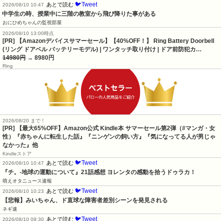
🐦Tweet
あとで読む
2026/08/10 10:47
中学生の時、授業中に三階の教室から飛び降りた事がある
おにひめちゃんの監視部屋
2026/08/10 13:00時点
[PR] 【Amazonデバイスサマーセール】【40%OFF！】 Ring Battery Doorbell
(リング ドアベル バッテリーモデル) | ワンタッチ取り付け | ドア前防犯カ…
14980円
→ 8980円
Ring
2026/08/20 まで！
[PR]
【最大65%OFF】Amazon公式 Kindle本 サマーセール第2弾（#マンガ・女
性）『赤ちゃんに転生した話』『ニンゲンの飼い方』『気になってる人が男じゃ
なかった』他
Kindleストア
🐦Tweet
あとで読む
2026/08/10 10:47
『チ。-地球の運動について』21話感想 ヨレンタの感動を拾うドゥラカ！
萌えオタニュース速報
🐦Tweet
あとで読む
2026/08/10 10:23
【悲報】みいちゃん、ド直球な障害者差別シーンを発見される
ネギ速
🐦Tweet
あとで読む
2026/08/10 09:30