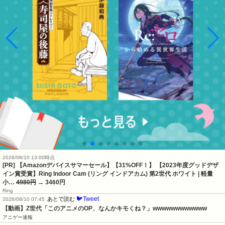
2026/08/10 13:00時点
[PR] 【Amazonデバイスサマーセール】【31%OFF！】 【2023年度グッドデザ
イン賞受賞】Ring Indoor Cam (リング インドアカム) 第2世代 ホワイト | 軽量
小…
4980円
→ 3460円
Ring
🐦Tweet
あとで読む
2026/08/10 07:45
【動画】Z世代「このアニメのOP、なんかキモくね？」wwwwwwwwwwww
アニゲー速報