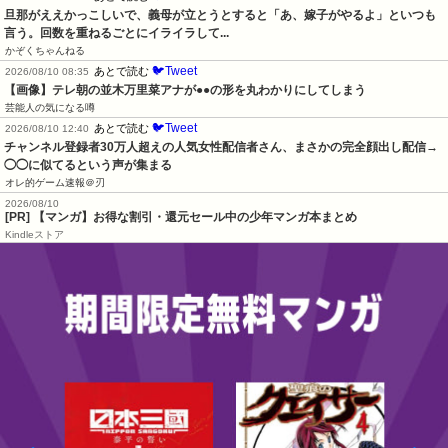
旦那がええかっこしいで、義母が立とうとすると「あ、嫁子がやるよ」といつも
言う。回数を重ねるごとにイライラして...
かぞくちゃんねる
🐦Tweet
あとで読む
2026/08/10 08:35
【画像】テレ朝の並木万里菜アナが●●の形を丸わかりにしてしまう
芸能人の気になる噂
🐦Tweet
あとで読む
2026/08/10 12:40
チャンネル登録者30万人超えの人気女性配信者さん、まさかの完全顔出し配信→
◯◯に似てるという声が集まる
オレ的ゲーム速報＠刃
2026/08/10
[PR] 【マンガ】お得な割引・還元セール中の少年マンガ本まとめ
Kindleストア