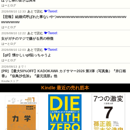
ほうじ茶の旨さは異常
はーとログ
🐦Tweet
あとで読む
2026/08/10 12:33
【悲報】結婚式呼ばれた事ないやつwvwvwvwvwvwvwvwvwvwvwvwvwvwvwv
wvwvwvwv
はーとログ
🐦Tweet
あとで読む
2026/08/10 12:22
女がガチのマジで嫌がる男の特徴
はーとログ
🐦Tweet
あとで読む
2026/08/10 12:03
【gif】懐かしいgif貼っちゃうよ
はーとログ
2026/08/13 まで！
[PR]
【最大50%OFF】KADOKAWA カドサマー2026 第3弾（写真集）『井口裕
香』『似鳥沙也加』『森元流那』他
Kindleストア
Kindle 最近の売れ筋本