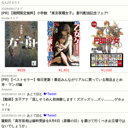
なんJクエスト
2026/08/17まで
[PR] 【期間限定無料】小学館 『東京夜職女子』 新刊配信記念フェア!
Kindleストア
¥639
¥1,401
¥1,430
2026/08/10
[PR] 【ベストセラー】毎日更新！最近みんながリアルに買っている商品まとめ
本・マンガ編
Amazon
🐦Tweet
あとで読む
2026/08/10 09:22
【動画】女子アナ「流しそうめん初体験します！ズズッズッ…ズッ………ゲホォ
ッ！」
ネギ速
🐦Tweet
あとで読む
2026/08/10 09:23
蓮舫氏「高市首相は歯科受診を8月6日（原爆の日）を避けて行くべきお立場では
ないでしょうか」