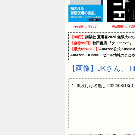
¥726
→ ¥363
¥1,089
→ ¥36
【88円】
講談社 夏電書2026 無限大∞
【全巻99円】
秋田書店 『クローバー』
【最大65%OFF】
Amazon公式 Kind
Amazon・Kindle・セール情報のまと
【画像】JKさん、T
1: 風吹けば名無し 2022/08/13(土)