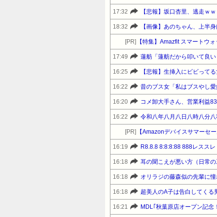
17:32
【悲報】坂口杏里、逃走ｗｗ
18:32
【画像】あのちゃん、上半身
[PR]
【特集】Amazfit スマート
17:49
蓮舫「蓮舫だから叩いて良い
16:25
【悲報】生挿入にビビってる
16:22
昔のブス女「私はブスやし愛
16:20
コメ卸大手さん、営業利益8
16:22
令和八年八月八日八時八分八
[PR]
16:19
R8.8.8 8:8:8:88 888レススレ
16:18
耳の聞こえが悪い方（日常の
16:18
16:18
16:21