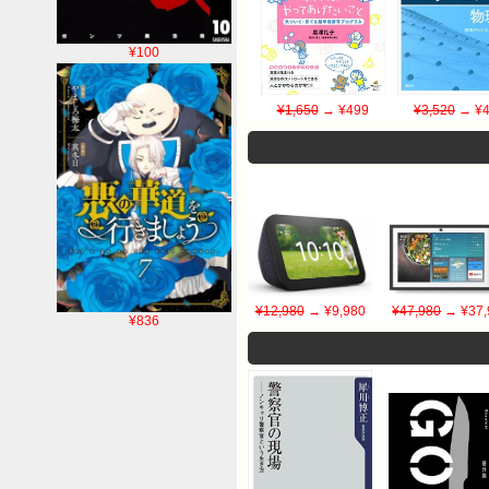
¥100
¥1,650
→ ¥499
¥3,520
→ ¥4
¥12,980
→ ¥9,980
¥47,980
→ ¥37,
¥836