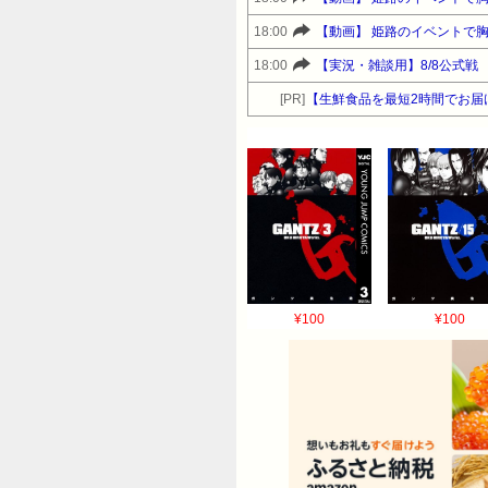
18:00
【動画】 姫路のイベントで
18:00
【実況・雑談用】8/8公式戦
[PR]
【生鮮食品を最短2時間でお届
¥100
¥100