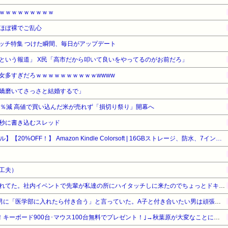
ｗｗｗｗｗｗｗｗｗ
ほぼ裸でご乱心
ウォッチ特集 つけた瞬間、毎日がアップデート
という報道」 X民「高市だから叩いて良いをやってるのがお前だろ」
女多すぎだろｗｗｗｗｗｗｗｗｗｗwwww
嬌磨いてさっさと結婚するで」
3％減 高値で買い込んだ米が売れず「損切り祭り」開幕へ
秒に書き込むスレッド
【Amazonデバイスサマーセール】【20%OFF！】 Amazon Kindle Colorsoft | 16GBストレージ、防水、7インチカラーディスプレイ、色調調節ライト、最大8週間持続バッテリー、広告無し、ブラック (2025年発売)
工夫）
オリラジの藤森似の先輩に憧れてた。社内イベントで先輩が私達の所にハイタッチしに来たのでちょっとドキドキしてたら私の前でくるっと踵を返して別の部署の所へ
超美人のA子は告白してくる男に「医学部に入れたら付き合う」と言っていた。A子と付き合いたい男は頑張って地元の大学の医学部に合格したが…
MDL｢秋葉原店オープン記念！キーボード900台･マウス100台無料でプレゼント！｣→秋葉原が大変なことになってしまう