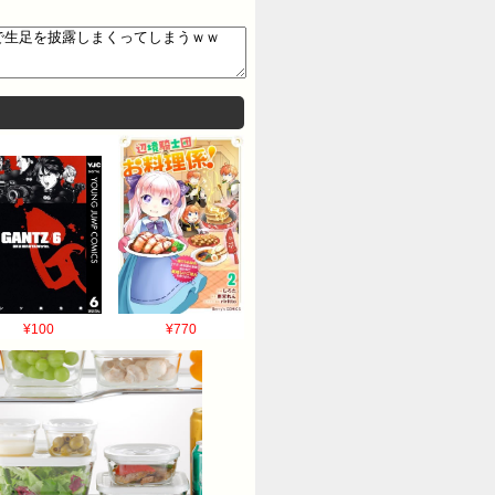
¥100
¥770