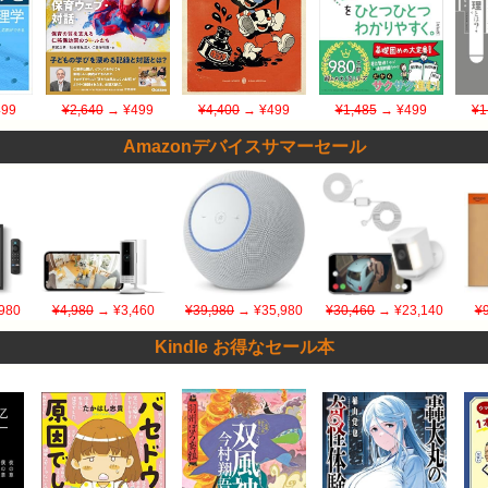
99
¥2,640
→ ¥499
¥4,400
→ ¥499
¥1,485
→ ¥499
¥1
Amazonデバイスサマーセール
980
¥4,980
→ ¥3,460
¥39,980
→ ¥35,980
¥30,460
→ ¥23,140
¥
Kindle お得なセール本