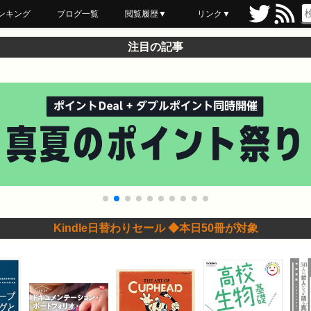
ンキング
ブログ一覧
閲覧履歴▼
リンク▼
ブックマーク
最近読んだ
あとで読む
ネットスーパー
飲食店舗用品
セール情報
注目の記事
Kindle日替わりセール ◆本日50冊が対象