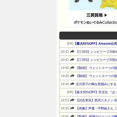
[PR]
【最大65%OFF】Amazon
20:41
【三河S】シンビリーブ川田w w
20:41
【三河S】シンビリーブ川田w w
19:46
【動画】 ウェットスーツの
19:46
【動画】 ウェットスーツの
19:30
北川景子の胸を鷲掴みにする
[PR]
【最大50%OFF】芳文社 『
18:53
【試合実況】西武スタメン 先発:
18:30
【画像】声優・平野綾さん（
18:00
【動画】 姫路のイベントで