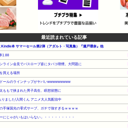
最近読まれている記事
公式 Kindle本 サマーセール第2弾（アダルト・写真集）『瀬戸環奈』他
1.88
ンライン会見でバスローブ姿にタバコ喫煙。大問題に
を買える場所
ールのラインナップがヤバいwwwwwwwww
太ももで挟まれた男子高生、瞑想状態に
魔入りました!入間くん アニメ大人気配信中
の手塚国光の零式サーブ、ガチで強すぎるｗｗｗｗ
ーにじゃがいもはいらない」・・・・・・・・・