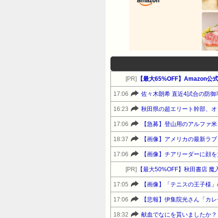
[PR]
【最大65%OFF】Amazon
17:06
佐々木朗希 直近4試合の防御率
16:23
秋田県の超エリート幹部、オ
17:06
【急募】登山用のアルファ米
18:37
【画像】アメリカの最新ラブド
17:06
【画像】チアリーダーに顔を
[PR]
【最大50%OFF】秋田書店 
17:05
【画像】「テニスの王子様」
17:06
【悲報】伊集院光さん「カレ
18:32
献血でなにを貰いましたか？