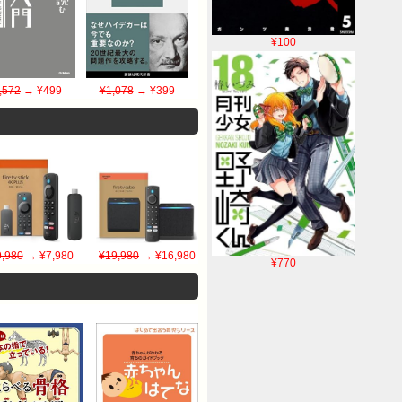
¥100
,572
→ ¥499
¥1,078
→ ¥399
9,980
→ ¥7,980
¥19,980
→ ¥16,980
¥770