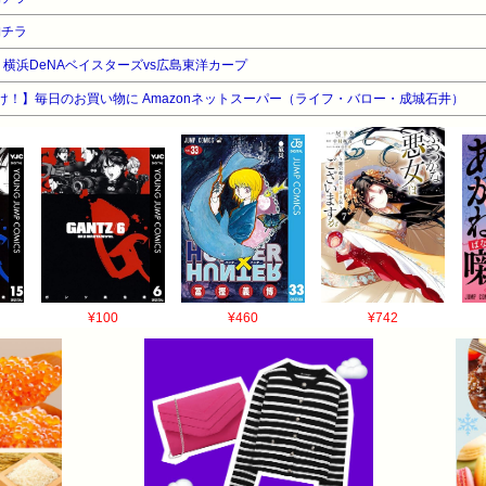
胸チラ
 横浜DeNAベイスターズvs広島東洋カープ
け！】毎日のお買い物に Amazonネットスーパー（ライフ・バロー・成城石井）
¥100
¥460
¥742