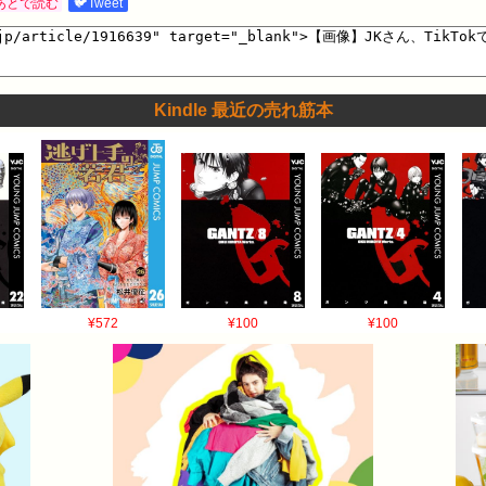
あとで読む
🐦Tweet
Kindle 最近の売れ筋本
¥572
¥100
¥100