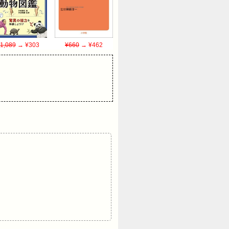
1,089
→ ¥303
¥660
→ ¥462