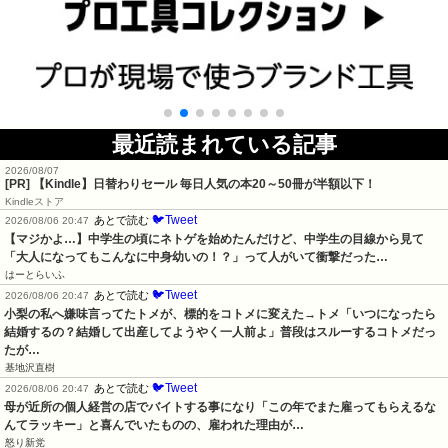
最近読まれている記事
2026/08/07
[PR]
【Kindle】日替わりセール 毎日人気の本20～50冊が半額以下！
Kindleストア
🐦Tweet
あとで読む
2026/08/06 20:47
【マジかよ…】中学生の頃にネトゲを始めたんだけど、中学生の目線から見て
「大人になってもこんなに中身幼いの！？」って人がいて衝撃だった…
はーとらいふ
🐦Tweet
あとで読む
2026/08/06 20:47
小梨の私へ嫌味言ってたトメが、標的をコトメに変えた→トメ「いつになったら
結婚するの？結婚して出産してようやく一人前よ」普段はスルーするコトメだっ
たが…
基地沢直樹
🐦Tweet
あとで読む
2026/08/06 20:47
母が近所の個人経営の店でバイトする事になり「この年でまた雇ってもらえるな
んてラッキー」と喜んでいたものの、雇われた理由が…
怒り新党