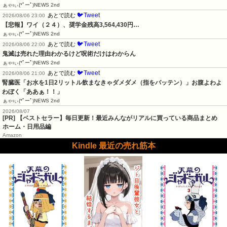
ぁゃιぃ(*ﾟーﾟ)NEWS 2nd
🐦Tweet
あとで読む
2026/08/06 23:00
【悲報】ワイ（２４）、奨学金残高3,564,430円…
ぁゃιぃ(*ﾟーﾟ)NEWS 2nd
🐦Tweet
あとで読む
2026/08/06 22:00
鬼滅は売れた理由わかるけど呪術だけはわからん
ぁゃιぃ(*ﾟーﾟ)NEWS 2nd
🐦Tweet
あとで読む
2026/08/06 21:00
腎臓医「お水を1日2リットル飲まなきゃダメダメ（指をバッテン）」お腹よわよ
わぼく「ああぁ！！」
ぁゃιぃ(*ﾟーﾟ)NEWS 2nd
2026/08/07
[PR] 【ベストセラー】毎日更新！最近みんながリアルに買っている商品まとめ
ホーム・日用品編
Amazon
Kindle 最近の売れ筋本