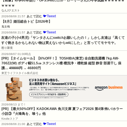
【画像】昨季60本塁打・OPS.948のカル・ローリーさんの今季成績ｗｗｗｗｗｗ
ｗｗｗｗ
なんJクエスト
🐦Tweet
あとで読む
2026/08/06 21:57
【8月】婚活総合トピ【2026年】
鬼女梅
🐦Tweet
あとで読む
2026/08/06 21:57
友達の子(小4男児)「サンタさんにswitchお願いしたの！」しかし友達は「高くて
すぐ飽きるかもしれない物は買えないからwiiにした」と言っててモヤモヤ。
怒り新党
2026/08/07 01:00時点
[PR] 【タイムセール】【6%OFF！】 TOSHIBA(東芝) 全自動洗濯機 7kg AW-
700Z2(W) ボディ幅51.5㎝ ステンレス槽 槽洗浄・槽乾燥 縦型 静音 部屋干し 保
護…
49800円
→ 46800円
東芝ライフスタイル株式会社
2026/08/13 まで！
[PR] 【最大50%OFF】KADOKAWA 角川文庫 夏フェア2026 第4弾:怖い!ホラー
小説③『火喰鳥を、喰う』他
Kindleストア
🐦Tweet
あとで読む
2026/08/06 21:00