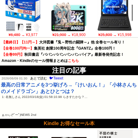
¥6,480
→ ¥3,977
¥21,900
→ ¥18,900
¥25,800
→ ¥15,998
【最終日】【11円～】
大洋図書『兎～野性の闘牌～』他 全巻セール有り！
【全巻100円均一】
集英社 創業100周年記念『GANTZ』全巻100円！
【全巻99円】
秋田書店『ババンババンバンバンパイア』最新巻発売記念！
Amazon・Kindleのセール情報まとめは
こちら
注目の記事
🐦Tweet
あとで読む
2026/06/09 01:30
最高の日常アニメを3つ挙げろ→「けいおん！」「小林さんち
のメイドラゴン」あとひとつは？
1: 名無しさん 2022/03/18(金) 01:58:10.98 らきすたかな？…
ぁゃιぃ(*ﾟーﾟ)NEWS 2nd
Kindle お得なセール本