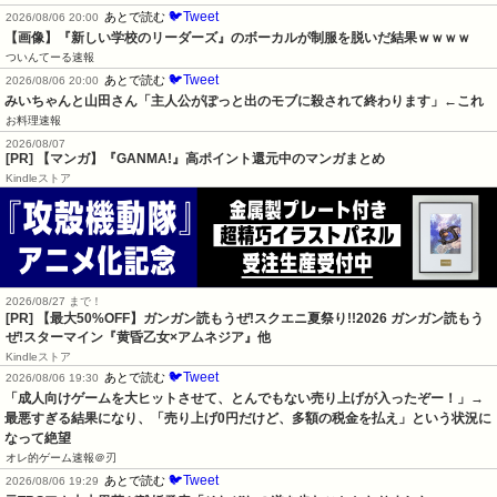
🐦Tweet
あとで読む
2026/08/06 20:00
【画像】『新しい学校のリーダーズ』のボーカルが制服を脱いだ結果ｗｗｗｗ
ついんてーる速報
🐦Tweet
あとで読む
2026/08/06 20:00
みいちゃんと山田さん「主人公がぽっと出のモブに殺されて終わります」←これ
お料理速報
2026/08/07
[PR] 【マンガ】『GANMA!』高ポイント還元中のマンガまとめ
Kindleストア
2026/08/27 まで！
[PR]
【最大50%OFF】ガンガン読もうぜ!スクエニ夏祭り!!2026 ガンガン読もう
ぜ!スターマイン『黄昏乙女×アムネジア』他
Kindleストア
🐦Tweet
あとで読む
2026/08/06 19:30
「成人向けゲームを大ヒットさせて、とんでもない売り上げが入ったぞー！」→
最悪すぎる結果になり、「売り上げ0円だけど、多額の税金を払え」という状況に
なって絶望
オレ的ゲーム速報＠刃
🐦Tweet
あとで読む
2026/08/06 19:29