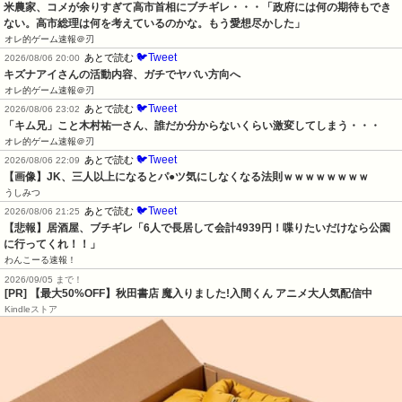
米農家、コメが余りすぎて高市首相にブチギレ・・・「政府には何の期待もでき
ない。高市総理は何を考えているのかな。もう愛想尽かした」
オレ的ゲーム速報＠刃
🐦Tweet
あとで読む
2026/08/06 20:00
キズナアイさんの活動内容、ガチでヤバい方向へ
オレ的ゲーム速報＠刃
🐦Tweet
あとで読む
2026/08/06 23:02
「キム兄」こと木村祐一さん、誰だか分からないくらい激変してしまう・・・
オレ的ゲーム速報＠刃
🐦Tweet
あとで読む
2026/08/06 22:09
【画像】JK、三人以上になるとパ●ツ気にしなくなる法則ｗｗｗｗｗｗｗｗ
うしみつ
🐦Tweet
あとで読む
2026/08/06 21:25
【悲報】居酒屋、ブチギレ「6人で長居して会計4939円！喋りたいだけなら公園
に行ってくれ！！」
わんこーる速報！
2026/09/05 まで！
[PR] 【最大50%OFF】秋田書店 魔入りました!入間くん アニメ大人気配信中
Kindleストア