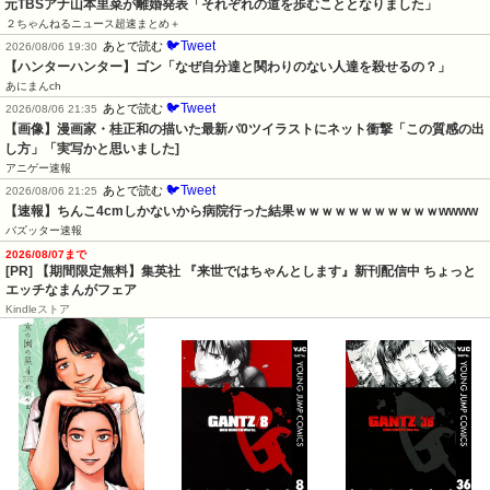
元TBSアナ山本里菜が離婚発表「それぞれの道を歩むこととなりました」
２ちゃんねるニュース超速まとめ＋
🐦Tweet
あとで読む
2026/08/06 19:30
【ハンターハンター】ゴン「なぜ自分達と関わりのない人達を殺せるの？」
あにまんch
🐦Tweet
あとで読む
2026/08/06 21:35
【画像】漫画家・桂正和の描いた最新パ0ツイラストにネット衝撃「この質感の出
し方」「実写かと思いました]
アニゲー速報
🐦Tweet
あとで読む
2026/08/06 21:25
【速報】ちんこ4cmしかないから病院行った結果ｗｗｗｗｗｗｗｗｗｗｗwwww
バズッター速報
2026/08/07まで
[PR] 【期間限定無料】集英社 『来世ではちゃんとします』新刊配信中 ちょっと
エッチなまんがフェア
Kindleストア