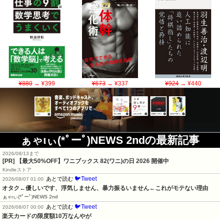
¥880
→ ¥399
¥673
→ ¥337
¥924
→ ¥440
ぁゃιぃ(*ﾟーﾟ)NEWS 2ndの最新記事
2026/08/13まで
[PR]
【最大50%OFF】ワニブックス 82(ワニ)の日 2026 開催中
Kindleストア
🐦Tweet
あとで読む
2026/08/07 01:00
オタク←優しいです、浮気しません、暴力振るいません←これがモテない理由
ぁゃιぃ(*ﾟーﾟ)NEWS 2nd
🐦Tweet
あとで読む
2026/08/07 00:00
楽天カードの限度額10万なんやが