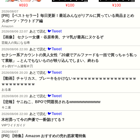
¥693
¥100
¥100
2026/08/07
[PR] 【ベストセラー】毎日更新！最近みんながリアルに買っている商品まとめ
スポーツ・アウトドア編
Amazon
🐦Tweet
あとで読む
2026/08/06 22:07
【画像】 セクシー女優・谷原希美、ナマ乳が最高にヌケるぞ
芸能人の気になる噂
🐦Tweet
あとで読む
2026/08/06 22:00
セクシー系アカウントの美人女性「20歳でアルファードを一括で買っちゃう私っ
て素敵」→とんでもないものが映り込んでしまい、終わる
オレ的ゲーム速報＠刃
🐦Tweet
あとで読む
2026/08/06 20:20
【動画】チャリカス、ブレーキをかけないｗｗｗｗｗｗｗｗｗｗｗｗｗｗｗｗｗ
ｗｗｗｗｗｗｗｗｗ
おる速
🐦Tweet
あとで読む
2026/08/06 20:20
【悲報】ヤニねこ、BPOで問題視されるwwwwwwwwwww
キニ速
🐦Tweet
あとで読む
2026/08/06 22:00
木村昴って今の声優で一番儲けてる？
VIPワイドガイド
2026/08/07
[PR] 【特集】Amazon おすすめの売れ筋家電特集