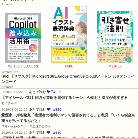
Amazon
¥2,156 (+1,066pt)
¥480
¥1,485
2026/08/07
[PR] 【サブスク】Microsoft 365/Adobe Creative Cloud/ノートン 360 オンライ
ンコード
Amazon
🐦Tweet
あとで読む
2026/08/06 22:00
【アイシールド21】阿含が栗田を罵倒するシーン、今読むと湿度が高すぎる
あにまんch
🐦Tweet
あとで読む
2026/08/06 21:59
愛煙家・岸谷蘭丸「喫煙者の権利がマジで侵害されてる」と私見 「いくら税金を
我々が払ってるんだと」
２ちゃんねるニュース超速まとめ＋
🐦Tweet
あとで読む
2026/08/06 21:59