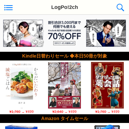
LogPo!2ch
Kindle日替わりセール ◆本日50冊が対象
¥1,760
→ ¥499
¥2,640
→ ¥499
¥1,760
→ ¥499
Amazon タイムセール