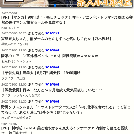
2026/08/07
[PR] 【マンガ】99円以下・毎日チェック！周年・アニメ化・ドラマ化で始まる突
然の原作マンガ格安セールを見逃すな！
Kindleストア
🐦Tweet
あとで読む
2026/08/06 20:20
冨里奈央ちゃん、罰ゲームのセミをずっと気にしてたｗ【乃木坂46】
芸能人の気になる噂
🐦Tweet
あとで読む
2026/08/06 22:00
隣家のエアコン室外機バトル、ついに限界突破ｗｗｗｗｗｗ
もみあげチャ～シュ～
🐦Tweet
あとで読む
2026/08/06 22:00
【予告先発】達孝太｜8月7日 楽天戦｜18:00開始
ファイターズ王国
🐦Tweet
あとで読む
2026/08/06 22:00
【戦後最長】日本、なんと74ヶ月連続で景気回復していた‥‥
ライフハックちゃんねる弐式
🐦Tweet
あとで読む
2026/08/06 21:30
野田クリスタルさん「イラストレーターの人が『AIに仕事を奪われる』って言っ
てるけど、あなた達は"仕事を奪う側"じゃない？」
オレ的ゲーム速報＠刃
2026/08/07
[PR] 【特集】FANCL 美と健やかさを支えるインナーケア 内側から整える習慣
で、毎日をサポート