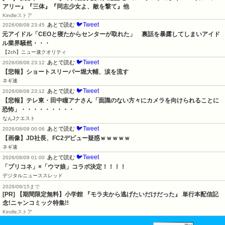
アリー』『三体』『同志少女よ、敵を撃て』他
Kindleストア
🐦Tweet
あとで読む
2026/08/08 23:45
元アイドル「CEOと寝たからセンターが取れた」　裏話を暴露してしまいアイド
ル業界騒然・・・
【2ch】ニュー速クオリティ
🐦Tweet
あとで読む
2026/08/08 23:12
【悲報】ショートスリーパー堀大輔、涙を流す
ネギ速
🐦Tweet
あとで読む
2026/08/08 23:12
【悲報】テレ東・田中瞳アナさん「面識のない方々にカメラを向けられることに
恐怖」・・・・・・・・・
なんJクエスト
🐦Tweet
あとで読む
2026/08/09 00:06
【画像】JD社長、FC2デビュー疑惑ｗｗｗｗｗ
ネギ速
🐦Tweet
あとで読む
2026/08/09 01:00
「プリコネ」×「ウマ娘」コラボ決定！！！！
デジタルニューススレッド
2026/08/15まで
[PR] 【期間限定無料】小学館 『モラ夫から逃げたいだけだった』 単行本配信記
念!ニャンコミック特集!!
Kindleストア