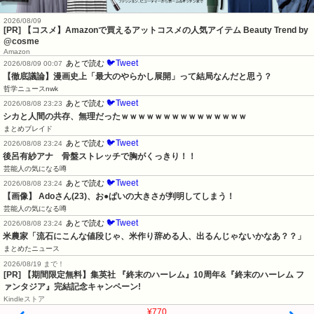
2026/08/09
[PR] 【コスメ】Amazonで買えるアットコスメの人気アイテム Beauty Trend by
@cosme
Amazon
🐦Tweet
あとで読む
2026/08/09 00:07
【徹底議論】漫画史上「最大のやらかし展開」って結局なんだと思う？
哲学ニュースnwk
🐦Tweet
あとで読む
2026/08/08 23:23
シカと人間の共存、無理だったｗｗｗｗｗｗｗｗｗｗｗｗｗｗｗ
まとめブレイド
🐦Tweet
あとで読む
2026/08/08 23:24
後呂有紗アナ　骨盤ストレッチで胸がくっきり！！
芸能人の気になる噂
🐦Tweet
あとで読む
2026/08/08 23:24
【画像】 Adoさん(23)、お●ぱいの大きさが判明してしまう！
芸能人の気になる噂
🐦Tweet
あとで読む
2026/08/08 23:24
米農家「流石にこんな値段じゃ、米作り辞める人、出るんじゃないかなあ？？」
まとめたニュース
2026/08/19 まで！
[PR] 【期間限定無料】集英社 『終末のハーレム』10周年&『終末のハーレム フ
ァンタジア』完結記念キャンペーン!
Kindleストア
¥770