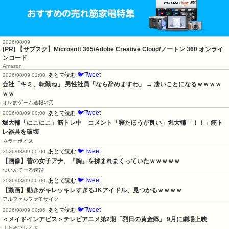
2026/08/09
[PR] 【サブスク】Microsoft 365/Adobe Creative Cloud/ノートン 360 オンライ
ンコード
Amazon
🐦Tweet
あとで読む
2026/08/09 01:00
会社「キミ、転勤ね」 男性社員「なら辞めますわ」 → 凄いことになるｗｗｗｗ
ｗｗ
オレ的ゲーム速報＠刃
🐦Tweet
あとで読む
2026/08/09 00:00
堀大輔「にこにこ」筋トレ中　コメント「寝たほうが良い」堀大輔「！！」筋ト
レ器具を破壊
ネラーボイス
🐦Tweet
あとで読む
2026/08/09 00:00
【画像】昔の女子アナ、『胸』を揉まれまくっていたｗｗｗｗｗ
ついんてーる速報
🐦Tweet
あとで読む
2026/08/09 00:00
【動画】動きがキレッキレすぎるJKアイドル、見つかるｗｗｗｗ
アルファルファモザイク
🐦Tweet
あとで読む
2026/08/09 00:06
＜メイドインアビス＞テレビアニメ第2期「烈日の黄金郷」 9月に劇場上映
まとめブレイド