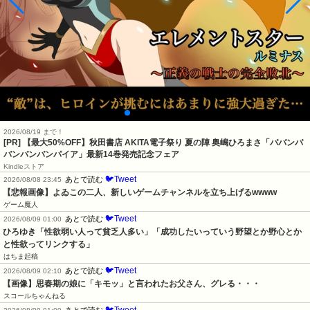
2026/08/19 まで！
[PR] 【最大50%OFF】秋田書店 AKITA電子祭り 夏の陣 奥嶋ひろまさ「ババンバ
バンバンバンパイア」最新14巻発売記念フェア
Kindleストア
🐦Tweet
あとで読む
2026/08/08 23:45
【悲報画像】よゐこの二人、新しいゲームチャンネルを立ち上げるwwww
ゲーム魔人
🐦Tweet
あとで読む
2026/08/09 01:00
ひろゆき「性欲弱い人って貧乏人多い」「成功したいっていう野望とか野心とか
と性欲ってリンクする」
はちま起稿
🐦Tweet
あとで読む
2026/08/09 02:10
【画像】思春期の娘に「キモッ」と言われたお父さん、グレる・・・
スコールちゃんねる
🐦Tweet
あとで読む