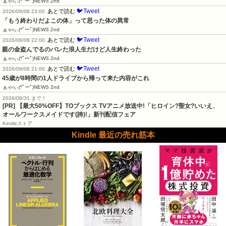
ぁゃιぃ(*ﾟーﾟ)NEWS 2nd
🐦Tweet
あとで読む
2026/08/08 23:00
「もう終わりだよこの体」って思った体の異常
ぁゃιぃ(*ﾟーﾟ)NEWS 2nd
🐦Tweet
あとで読む
2026/08/08 22:00
親の金盗んでるのバレた浪人生だけど人生終わった
ぁゃιぃ(*ﾟーﾟ)NEWS 2nd
🐦Tweet
あとで読む
2026/08/08 21:00
45歳が8時間の1人ドライブから帰って来た内容がこれ
ぁゃιぃ(*ﾟーﾟ)NEWS 2nd
2026/08/31 まで！
[PR] 【最大50%OFF】TOブックス TVアニメ放送中!「ヒロイン?聖女?いいえ、
オールワークスメイドです(誇)!」新刊配信フェア
Kindleストア
Kindle 最近の売れ筋本