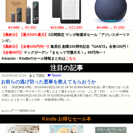
¥7,980
→ ¥5,480
¥27,980
→ ¥22,980
¥7,480
→ ¥5,980
【最終日】【最大50%還元】
3日間限定 マンガ毎週末セール「アツいスポーツマ
ンガ」
【最終日】【全巻100円均一】
集英社 創業100周年記念『GANTZ』全巻100円！
【全巻99円】
マッグガーデン『まもって守護月天！』99円均一！
Amazon・Kindleのセール情報まとめは
こちら
注目の記事
🐦Tweet
あとで読む
2026/06/08 23:00
お前らの逃げ切った悪事を教えてもらおうか
132 ： 仲居(神奈川県)：2010/08/29(日) 00:22:26.50 ID:B9sTwHC/0出会い系で初めて会った女
に手錠掛けて無〇やりやってハメ鳥したよく捕まらなかったわ ふしぎ！231 ： メンヘラ(神奈
川県)：2010/08/29(日) 03:25:18.78 ID:Dl5D0qA90友達の前で妹の〇門に鉛筆いれた親にチクら
れないようきつく脅した348 ： 仲居(神奈川県)：2…
ぁゃιぃ(*ﾟーﾟ)NEWS 2nd
Kindle お得なセール本