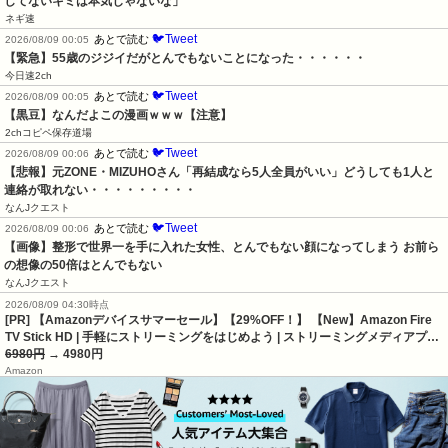
してないキミは本気じゃないな」
ネギ速
🐦Tweet
あとで読む
2026/08/09 00:05
【緊急】55歳のジジイだがとんでもないことになった・・・・・・
今日速2ch
🐦Tweet
あとで読む
2026/08/09 00:05
【黒豆】なんだよこの漫画ｗｗｗ【注意】
2chコピペ保存道場
🐦Tweet
あとで読む
2026/08/09 00:06
【悲報】元ZONE・MIZUHOさん「再結成なら5人全員がいい」どうしても1人と
連絡が取れない・・・・・・・・・
なんJクエスト
🐦Tweet
あとで読む
2026/08/09 00:06
【画像】整形で世界一を手に入れた女性、とんでもない顔になってしまう お前ら
の想像の50倍はとんでもない
なんJクエスト
2026/08/09 04:30時点
[PR] 【Amazonデバイスサマーセール】【29%OFF！】 【New】Amazon Fire
TV Stick HD | 手軽にストリーミングをはじめよう | ストリーミングメディアプ…
6980円
→ 4980円
Amazon