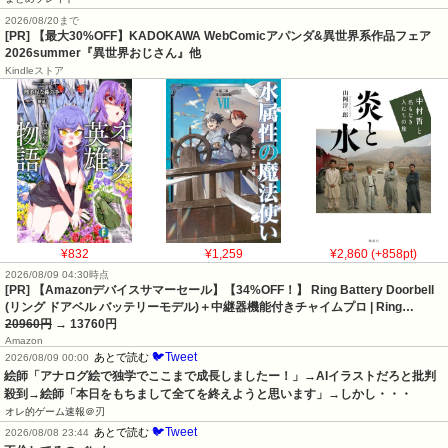
2026/08/20まで
[PR] 【最大30%OFF】KADOKAWA WebComicアパンダ&異世界系作品フェア
2026summer『異世界おじさん』他
Kindleストア
¥832
¥1,259
¥2,860 (+858pt)
2026/08/09 04:30時点
[PR] 【Amazonデバイスサマーセール】【34%OFF！】 Ring Battery Doorbell
(リング ドアベル バッテリーモデル)＋中継器機能付きチャイムプロ | Ring…
20960円
→ 13760円
Amazon
🐦Tweet
あとで読む
2026/08/09 00:00
絵師「アナログ絵で独学でここまで成長しましたー！」→AIイラストだろと批判
殺到→絵師「本日をもちまして全てを終えようと思います」→しかし・・・
オレ的ゲーム速報＠刃
🐦Tweet
あとで読む
2026/08/08 23:44