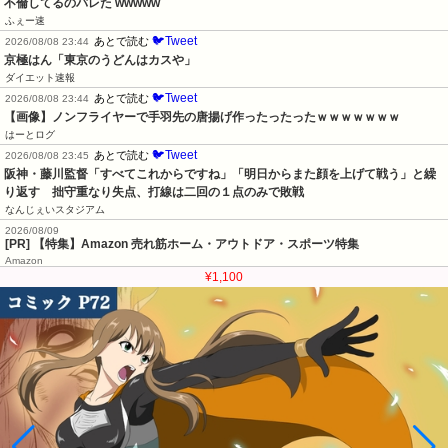
不倫してるのバレた wwwww
ふぇー速
🐦Tweet
あとで読む
2026/08/08 23:44
京極はん「東京のうどんはカスや」
ダイエット速報
🐦Tweet
あとで読む
2026/08/08 23:44
【画像】ノンフライヤーで手羽先の唐揚げ作ったったったｗｗｗｗｗｗｗ
はーとログ
🐦Tweet
あとで読む
2026/08/08 23:45
阪神・藤川監督「すべてこれからですね」「明日からまた顔を上げて戦う」と繰
り返す　拙守重なり失点、打線は二回の１点のみで敗戦
なんじぇいスタジアム
2026/08/09
[PR] 【特集】Amazon 売れ筋ホーム・アウトドア・スポーツ特集
Amazon
¥1,100