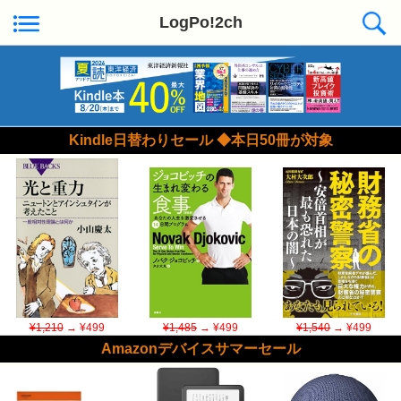
LogPo!2ch
Kindle日替わりセール ◆本日50冊が対象
¥1,210
→ ¥499
¥1,485
→ ¥499
¥1,540
→ ¥499
Amazonデバイスサマーセール