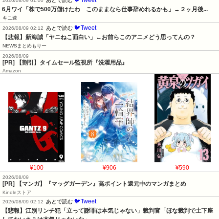
2026/08/09 01:00
6月ワイ「株で500万儲けたわ　このままなら仕事辞めれるかも」→２ヶ月後...
キニ速
🐦Tweet
あとで読む
2026/08/09 02:12
【悲報】新海誠「ヤニねこ面白い」←お前らこのアニメどう思ってんの？
NEWSまとめもりー
2026/08/09
[PR] 【割引】タイムセール監視所『洗濯用品』
Amazon
¥100
¥906
¥590
2026/08/09
[PR] 【マンガ】『マッグガーデン』高ポイント還元中のマンガまとめ
Kindleストア
🐦Tweet
あとで読む
2026/08/09 02:12
【悲報】江別リンチ犯「立って謝罪は本気じゃない」裁判官「ほな裁判で土下座