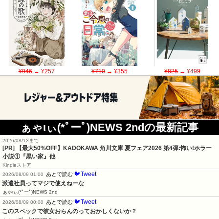
¥946
→ ¥257
¥710
→ ¥355
¥825
→ ¥499
ぁゃιぃ(*ﾟーﾟ)NEWS 2ndの最新記事
2026/08/13まで
[PR] 【最大50%OFF】KADOKAWA 角川文庫 夏フェア2026 第4弾:怖い!ホラー
小説①『黒い家』他
Kindleストア
🐦Tweet
あとで読む
2026/08/09 01:00
派遣社員ってマジで使えねーな
ぁゃιぃ(*ﾟーﾟ)NEWS 2nd
🐦Tweet
あとで読む
2026/08/09 00:00
このスペックで彼女おらんのっておかしくないか？