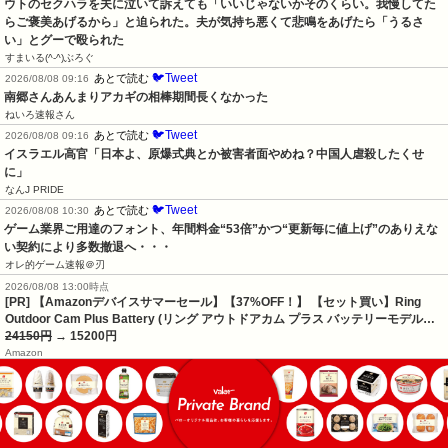
ウトのセクハラを夫に泣いて訴えても「いいじゃないかそのくらい。我慢してた
らご褒美あげるから」と迫られた。夫が気持ち悪くて悲鳴をあげたら「うるさ
い」とグーで殴られた
すまいる(^-^)ぶろぐ
🐦Tweet
あとで読む
2026/08/08 09:16
南郷さんあんまりアカギの相棒期間長くなかった
ねいろ速報さん
🐦Tweet
あとで読む
2026/08/08 09:16
イスラエル高官「日本よ、原爆式典とか被害者面やめね？中国人虐殺したくせ
に」
なんJ PRIDE
🐦Tweet
あとで読む
2026/08/08 10:30
ゲーム業界ご用達のフォント、年間料金“53倍”かつ“更新毎に値上げ”のありえな
い契約により多数撤退へ・・・
オレ的ゲーム速報＠刃
2026/08/08 13:00時点
[PR] 【Amazonデバイスサマーセール】【37%OFF！】 【セット買い】Ring
Outdoor Cam Plus Battery (リング アウトドアカム プラス バッテリーモデル…
24150円
→ 15200円
Amazon