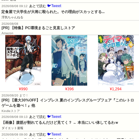
🐦Tweet
あとで読む
2026/08/08 09:12
定食屋で大学生が大将に殴られた。その理由がスカッとする...
浮気ちゃんねる
2026/08/08
[PR] 【特集】PC環境まるごと見直しストア
Amazon
¥990
¥396
¥1,294
2026/08/20 まで！
[PR]
【最大30%OFF】インプレス 夏のインプレスグループフェア『このレトロ
ゲームを遊べ！』他
Kindleストア
🐦Tweet
あとで読む
2026/08/08 09:13
【画像】腹筋が割れてるんだけど見てく？ ← 本当にいい体してるわｗ
ダイエット速報
🐦Tweet
あとで読む
2026/08/08 09:00