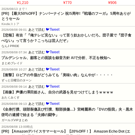
¥1,210
¥770
¥906
2026/08/13 まで！
[PR] 【最大50%OFF】ナンバーナイン 祝!5周年!『戦場のフーガ』 5周年ありが
とうセール
Kindleストア
🐦Tweet
あとで読む
2026/08/08 09:01
【悲報】有吉「『俺テレビ見ない』って言う奴おかしいだろ。団子屋で『団子食
べない』って言うか？こっちは芸人だぞ」
なんJ PRIDE
🐦Tweet
あとで読む
2026/08/08 07:34
プルデンシャル、顧客との面談を録音方針 AIで分析、不正を検知へ
まとめブレイド
🐦Tweet
あとで読む
2026/08/08 10:27
【衝撃】ロピアの牛脂がどうみても「美味い肉」なんやが・・・・・
ずっと日曜日のターン
🐦Tweet
あとで読む
2026/08/08 09:14
【画像】声優の澤田姫さん、自分の武器を見せつけてしまうｗｗｗｗ
おたくみくす
🐦Tweet
あとで読む
2026/08/08 09:13
《全身打撲、頭部裂傷及び打撲、頸部損傷…》宮崎麗果の「DVの怪我」夫・黒木
啓司の逮捕で始まる「夫婦の闘争」
ガールズVIPまとめ
2026/08/08 13:00時点
[PR] 【Amazonデバイスサマーセール】【20%OFF！】 Amazon Echo Dot (エ