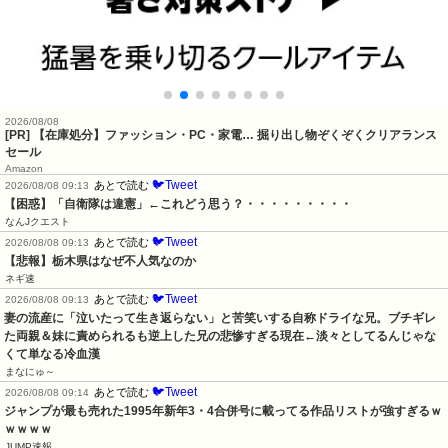
2026/08/08
[PR] 【在庫処分】ファッション・PC・家電… 掘り出し物ぞくぞくクリアランス
セール
Amazon
🐦Tweet
あとで読む
2026/08/08 09:13
【困惑】「自衛隊は違憲」←これどう思う？・・・・・・・・・
なんJクエスト
🐦Tweet
あとで読む
2026/08/08 09:13
【悲報】栃木県はなぜ不人気なのか
ネギ速
🐦Tweet
あとで読む
2026/08/08 09:13
妻の流産に「泣いたって生き返らない」と苦笑いする自称ドライな兄。ブチギレ
た両親＆妹に責められるも逆上した兄の悲惨すぎる現在←淡々としてるんじゃな
くて単なる冷血漢
まなにゅ～
🐦Tweet
あとで読む
2026/08/08 09:14
ジャンプが最も売れた1995年新年3・4合併号に載ってる作品リストが強すぎるｗ
ｗｗｗｗ
JUMP速報