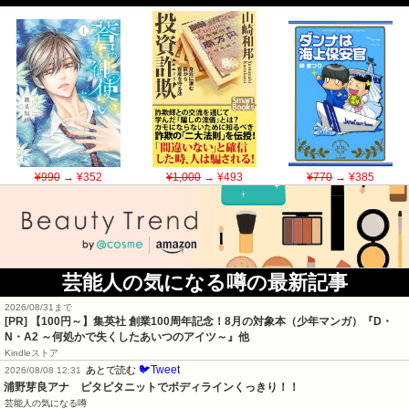
¥990
→ ¥352
¥1,000
→ ¥493
¥770
→ ¥385
芸能人の気になる噂の最新記事
2026/08/31まで
[PR]
【100円～】集英社 創業100周年記念！8月の対象本（少年マンガ）『D・
N・A2 ～何処かで失くしたあいつのアイツ～』他
Kindleストア
🐦Tweet
あとで読む
2026/08/08 12:31
浦野芽良アナ　ピタピタニットでボディラインくっきり！！
芸能人の気になる噂