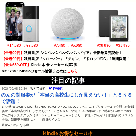
¥14,980
→ ¥8,980
¥7,480
→ ¥5,980
¥39,980
→ ¥31,980
【全巻99円】
秋田書店『ババンババンバンバンパイア』最新巻発売記念！
【全巻99円】
秋田書店『クローバー』『チキン』『ドロップOG』1週間限定！
【最大65%OFF】
Kindle本 サマーセール第2弾
Amazon・Kindleのセール情報まとめは
こちら
注目の記事
🐦Tweet
あとで読む
2026/06/08 16:30
のんの制服姿が「本当の高校生にしか見えない！」とＳＮＳ
で話題！
1: 湛然 ★ 2025/04/02(水) 07:03:59.92 ID:nOZxM9Q29 のん、エイプリルフールで公開した制服
姿が「本当の高校生にしか見えない！」とＳＮＳで話題！ 2025年4月2日 5時48分スポーツ報知
のんのインスタグラム（＠ｎｏｎ＿ｋａｍｏ＿ｎｅ）より 女優・のんが１日に自身のＳＮＳを
更新。制服姿を披露した。 自身のインス…
芸能人の気になる噂
Kindle お得なセール本