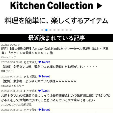
最近読まれている記事
2026/08/20まで
[PR]
【最大65%OFF】Amazon公式 Kindle本 サマーセール第2弾（絵本・児童
書）『ポケモン大図鑑１０２０＋』他
Kindleストア
🐦Tweet
あとで読む
2026/08/08 09:01
【悲報】女子ダンス部、緊急でコメ欄を閉鎖した動画がこれ・・・・・
BIPブログ
🐦Tweet
あとで読む
2026/08/08 09:12
【驚愕】東京都、ようやく気づいた模様ｗｗｗｗｗｗｗ
NEWSまとめもりー
🐦Tweet
あとで読む
2026/08/08 09:11
お産トラブルの後遺症で日によっては長時間寝込むので保育園に預けてるけど私
が不正をして保育園に預けてると思い込んでいるママ達がうざったい
おにひめちゃんの監視部屋
🐦Tweet
あとで読む
2026/08/08 09:10