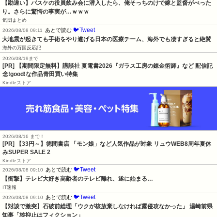
【勘違い】バスケの役員飲み会に潜入したら、俺そっちのけで嫁と監督がべった
り。さらに驚愕の事実が…ｗｗｗ
気団まとめ
🐦Tweet
あとで読む
2026/08/08 09:11
大地震が起きても手術をやり遂げる日本の医療チーム、海外でも凄すぎると絶賛
海外の万国反応記
2026/08/19まで
[PR] 【期間限定無料】講談社 夏電書2026『ガラス工房の錬金術師』など 配信記
念!good!な作品青田買い特集
Kindleストア
2026/08/16 まで！
[PR]
【33円～】徳間書店 「モン娘」など人気作品が対象 リュウWEB8周年夏休
みSUPER SALE 2
Kindleストア
🐦Tweet
あとで読む
2026/08/08 09:10
【衝撃】テレビ大好き高齢者のテレビ離れ、遂に始まる…
IT速報
🐦Tweet
あとで読む
2026/08/08 09:10
【対談で激突】石破前総理「ウクが核放棄しなければ露侵攻なかった」 湯崎前県
知事「核抑止はフィクション」