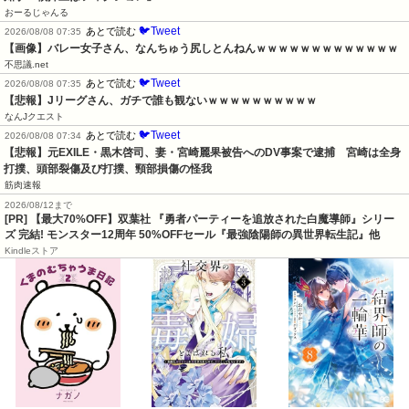
おーるじゃんる
🐦Tweet
あとで読む
2026/08/08 07:35
【画像】バレー女子さん、なんちゅう尻しとんねんｗｗｗｗｗｗｗｗｗｗｗｗｗ
不思議.net
🐦Tweet
あとで読む
2026/08/08 07:35
【悲報】Jリーグさん、ガチで誰も観ないｗｗｗｗｗｗｗｗｗｗ
なんJクエスト
🐦Tweet
あとで読む
2026/08/08 07:34
【悲報】元EXILE・黒木啓司、妻・宮崎麗果被告へのDV事案で逮捕　宮崎は全身
打撲、頭部裂傷及び打撲、頸部損傷の怪我
筋肉速報
2026/08/12まで
[PR] 【最大70%OFF】双葉社 『勇者パーティーを追放された白魔導師』シリー
ズ 完結! モンスター12周年 50%OFFセール『最強陰陽師の異世界転生記』他
Kindleストア