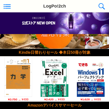
LogPo!2ch
Kindle日替わりセール ◆本日50冊が対象
¥2,750
→ ¥499
¥2,420
→ ¥499
¥1,628
→ ¥499
Amazonデバイスサマーセール