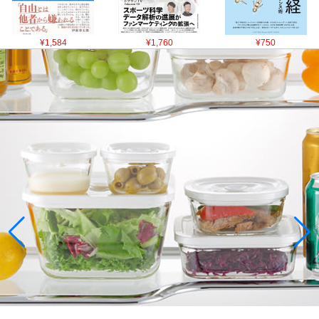
¥1,584
¥1,760
¥750