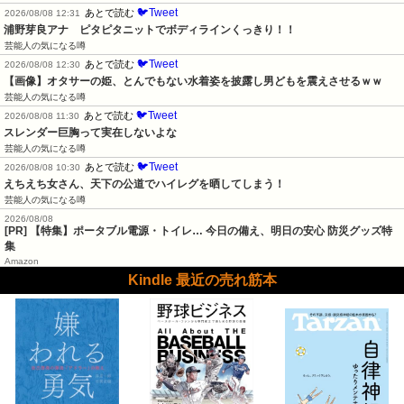
🐦Tweet
あとで読む
2026/08/08 12:31
浦野芽良アナ　ピタピタニットでボディラインくっきり！！
芸能人の気になる噂
🐦Tweet
あとで読む
2026/08/08 12:30
【画像】オタサーの姫、とんでもない水着姿を披露し男どもを震えさせるｗｗ
芸能人の気になる噂
🐦Tweet
あとで読む
2026/08/08 11:30
スレンダー巨胸って実在しないよな
芸能人の気になる噂
🐦Tweet
あとで読む
2026/08/08 10:30
えちえち女さん、天下の公道でハイレグを晒してしまう！
芸能人の気になる噂
2026/08/08
[PR] 【特集】ポータブル電源・トイレ… 今日の備え、明日の安心 防災グッズ特
集
Amazon
Kindle 最近の売れ筋本