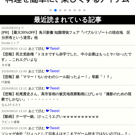
最近読まれている記事
2026/08/20まで
[PR]
【最大30%OFF】角川新書 知識増強フェア『バブルリゾートの現在地 区
分所有という迷宮』他
Kindleストア
🐦Tweet
あとで読む
2026/08/10 13:12
【悲報】民主党政権「トヨタですら赤字でした、中小企業はもっとヤバかったで
す」←これエグいよな
ネギ速
🐦Tweet
あとで読む
2026/08/10 13:40
【悲報】娘「ママー！ちいかわのシール貼ったよー！」母親「！？」
IT速報
🐦Tweet
あとで読む
2026/08/10 13:12
【悲報】松尾貴史さん、高市首相の被災地視察動画にぴしゃり「撮影のための視
察でしかない」・・・・・・・・・
なんJクエスト
🐦Tweet
あとで読む
2026/08/10 13:10
【動画】テーザー銃、けっこうエグいｗｗｗｗｗｗｗｗｗｗ
ラビット速報
🐦Tweet
あとで読む
2026/08/10 13:00
ソシャゲ会社「ひょっとして日本人はそこまでゲーム好きではないのでは…？」