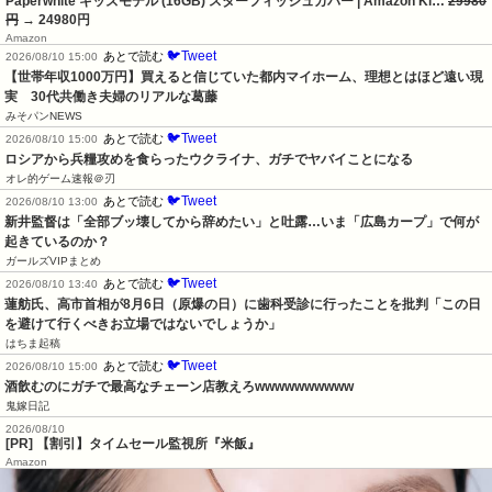
Paperwhite キッズモデル (16GB) スターフィッシュカバー | Amazon Ki…
29980
円
→ 24980円
Amazon
🐦Tweet
あとで読む
2026/08/10 15:00
【世帯年収1000万円】買えると信じていた都内マイホーム、理想とはほど遠い現
実　30代共働き夫婦のリアルな葛藤
みそパンNEWS
🐦Tweet
あとで読む
2026/08/10 15:00
ロシアから兵糧攻めを食らったウクライナ、ガチでヤバイことになる
オレ的ゲーム速報＠刃
🐦Tweet
あとで読む
2026/08/10 13:00
新井監督は「全部ブッ壊してから辞めたい」と吐露…いま「広島カープ」で何が
起きているのか？
ガールズVIPまとめ
🐦Tweet
あとで読む
2026/08/10 13:40
蓮舫氏、高市首相が8月6日（原爆の日）に歯科受診に行ったことを批判「この日
を避けて行くべきお立場ではないでしょうか」
はちま起稿
🐦Tweet
あとで読む
2026/08/10 15:00
酒飲むのにガチで最高なチェーン店教えろwwwwwwwwww
鬼嫁日記
2026/08/10
[PR] 【割引】タイムセール監視所『米飯』
Amazon