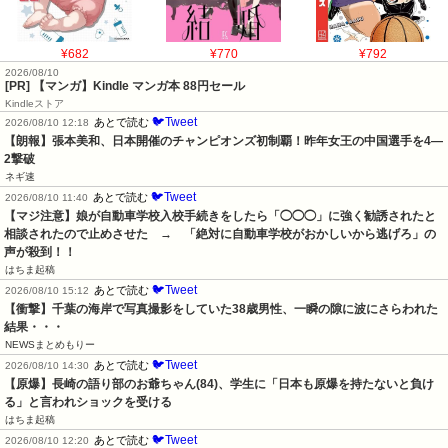
¥682
¥770
¥792
2026/08/10
[PR] 【マンガ】Kindle マンガ本 88円セール
Kindleストア
🐦Tweet
あとで読む
2026/08/10 12:18
【朗報】張本美和、日本開催のチャンピオンズ初制覇！昨年女王の中国選手を4―
2撃破
ネギ速
🐦Tweet
あとで読む
2026/08/10 11:40
【マジ注意】娘が自動車学校入校手続きをしたら「◯◯◯」に強く勧誘されたと
相談されたので止めさせた　→　「絶対に自動車学校がおかしいから逃げろ」の
声が殺到！！
はちま起稿
🐦Tweet
あとで読む
2026/08/10 15:12
【衝撃】千葉の海岸で写真撮影をしていた38歳男性、一瞬の隙に波にさらわれた
結果・・・
NEWSまとめもりー
🐦Tweet
あとで読む
2026/08/10 14:30
【原爆】長崎の語り部のお爺ちゃん(84)、学生に「日本も原爆を持たないと負け
る」と言われショックを受ける
はちま起稿
🐦Tweet
あとで読む
2026/08/10 12:20