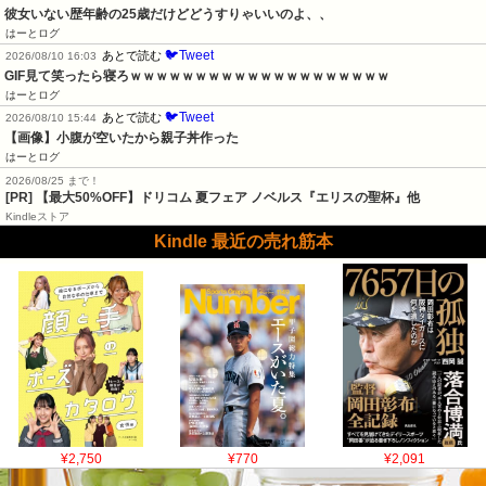
彼女いない歴年齢の25歳だけどどうすりゃいいのよ、、
はーとログ
🐦Tweet
あとで読む
2026/08/10 16:03
GIF見て笑ったら寝ろｗｗｗｗｗｗｗｗｗｗｗｗｗｗｗｗｗｗｗｗ
はーとログ
🐦Tweet
あとで読む
2026/08/10 15:44
【画像】小腹が空いたから親子丼作った
はーとログ
2026/08/25 まで！
[PR]
【最大50%OFF】ドリコム 夏フェア ノベルス『エリスの聖杯』他
Kindleストア
Kindle 最近の売れ筋本
¥2,750
¥770
¥2,091