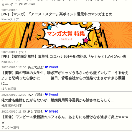
ぁゃιぃ(*ﾟーﾟ)NEWS 2nd
2026/08/10
[PR] 【マンガ】『アース・スター』高ポイント還元中のマンガまとめ
Kindleストア
2026/08/11 まで！
[PR] 【期間限定無料】集英社 ココハナ9月号配信記念『かくかくしかじか』他
Kindleストア
🐦Tweet
あとで読む
2026/08/10 12:00
【衝撃】隣の部屋の大学生、喘ぎ声がクッソうるさいから壁ドンして「うるせえ
よ」と怒鳴ったら静かに　→　後日、管理会社からの連絡でまさかすぎる展開
に…
はちま起稿
🐦Tweet
あとで読む
2026/08/10 12:20
俺の嫁も離婚したがらないが、婚姻費用調停委員から諭されたらしく…
修羅場家の日常
🐦Tweet
あとで読む
2026/08/10 11:45
【画像】ワンピース最新話のルフィさん、あまりにも情けなさ過ぎて炎上ｗｗｗ
ｗ
アニゲー速報