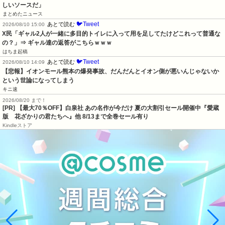
しいソースだ」
まとめたニュース
🐦Tweet
あとで読む
2026/08/10 15:00
X民「ギャル2人が一緒に多目的トイレに入って用を足してたけどこれって普通な
の？」⇒ ギャル達の返答がこちらｗｗｗ
はちま起稿
🐦Tweet
あとで読む
2026/08/10 14:09
【悲報】イオンモール熊本の爆発事故、だんだんとイオン側が悪いんじゃないか
という世論になってしまう
キニ速
2026/08/20 まで！
[PR]
【最大70％OFF】白泉社 あの名作が今だけ 夏の大割引セール開催中『愛蔵
版 花ざかりの君たちへ』他 8/13まで全巻セール有り
Kindleストア