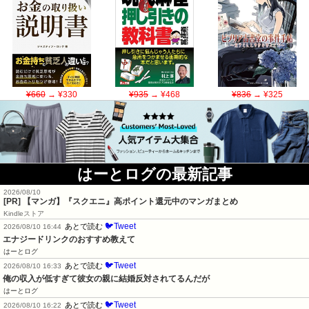
¥660
→ ¥330
¥935
→ ¥468
¥836
→ ¥325
はーとログの最新記事
2026/08/10
[PR] 【マンガ】『スクエニ』高ポイント還元中のマンガまとめ
Kindleストア
🐦Tweet
あとで読む
2026/08/10 16:44
エナジードリンクのおすすめ教えて
はーとログ
🐦Tweet
あとで読む
2026/08/10 16:33
俺の収入が低すぎて彼女の親に結婚反対されてるんだが
はーとログ
🐦Tweet
あとで読む
2026/08/10 16:22