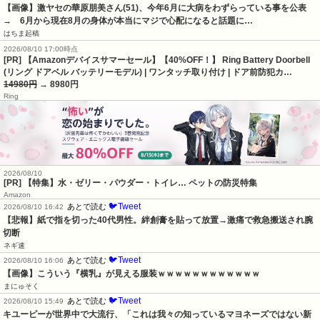
【画像】激ヤセの華原朋美さん(51)、今年6月に大病をわずらっている事を公表　
→　6月から現在8月の身体が本当にマジで心配になると話題に…
はちま起稿
2026/08/10 17:00時点
[PR] 【Amazonデバイスサマーセール】【40%OFF！】 Ring Battery Doorbell
(リング ドアベル バッテリーモデル) | ワンタッチ取り付け | ドア前防犯カ…
14980円
→ 8980円
Ring
2026/08/10
[PR] 【特集】水・ゼリー・パウダー・トイレ… ペットの防災特集
Amazon
🐦Tweet
あとで読む
2026/08/10 16:42
【悲報】紙で指を切った40代男性。絆創膏を貼って放置→激痛で救急搬送され腕
切断
ネギ速
🐦Tweet
あとで読む
2026/08/10 16:06
【画像】こういう『横乳』が見える服装ｗｗｗｗｗｗｗｗｗｗｗｗ
まにゅそく
🐦Tweet
あとで読む
2026/08/10 15:49
キユーピーが世界中で大流行、「これは我々の知っているマヨネーズではない新