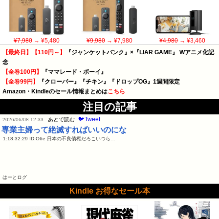
¥7,980
→ ¥5,480
¥9,980
→ ¥7,980
¥4,980
→ ¥3,460
【最終日】【110円～】
『ジャンケットバンク』×『LIAR GAME』 Wアニメ化記
念
【全巻100円】
『ママレード・ボーイ』
【全巻99円】
『クローバー』『チキン』『ドロップOG』1週間限定
Amazon・Kindleのセール情報まとめは
こちら
注目の記事
🐦Tweet
あとで読む
2026/06/08 12:33
専業主婦って絶滅すればいいのにな
1:18:32:29 ID:O6e 日本の不良債権だろこいつら…
はーとログ
Kindle お得なセール本