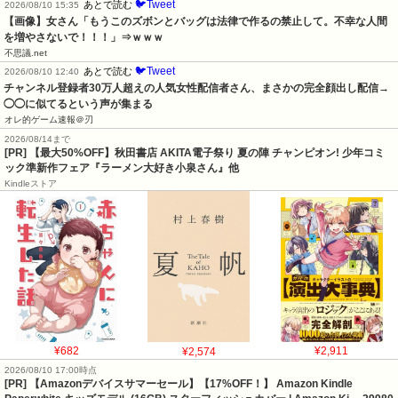
🐦Tweet
あとで読む
2026/08/10 15:35
【画像】女さん「もうこのズボンとバッグは法律で作るの禁止して。不幸な人間
を増やさないで！！！」⇒ｗｗｗ
不思議.net
🐦Tweet
あとで読む
2026/08/10 12:40
チャンネル登録者30万人超えの人気女性配信者さん、まさかの完全顔出し配信→
◯◯に似てるという声が集まる
オレ的ゲーム速報＠刃
2026/08/14まで
[PR] 【最大50%OFF】秋田書店 AKITA電子祭り 夏の陣 チャンピオン! 少年コミ
ック準新作フェア『ラーメン大好き小泉さん』他
Kindleストア
¥682
¥2,574
¥2,911
2026/08/10 17:00時点
[PR] 【Amazonデバイスサマーセール】【17%OFF！】 Amazon Kindle