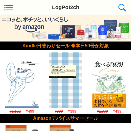
LogPo!2ch
Kindle日替わりセール ◆本日50冊が対象
¥1,122
→ ¥499
¥990
→ ¥399
¥1,870
→ ¥499
Amazonデバイスサマーセール