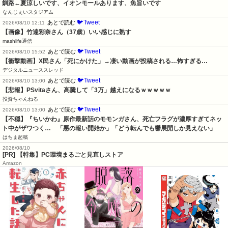
釧路←夏涼しいです、イオンモールあります、魚旨いです
なんじぇいスタジアム
🐦Tweet
あとで読む
2026/08/10 12:11
【画像】竹達彩奈さん（37歳）いい感じに熟す
mashlife通信
🐦Tweet
あとで読む
2026/08/10 15:52
【衝撃動画】X民さん「死にかけた」→凄い動画が投稿される…怖すぎる…
デジタルニューススレッド
🐦Tweet
あとで読む
2026/08/10 13:00
【悲報】PSvitaさん、高騰して「3万」越えになるｗｗｗｗｗ
投資ちゃんねる
🐦Tweet
あとで読む
2026/08/10 13:00
【不穏】『ちいかわ』原作最新話のモモンガさん、死亡フラグが濃厚すぎてネッ
ト中がザワつく…　「悪の報い開始か」「どう転んでも鬱展開しか見えない」
はちま起稿
2026/08/10
[PR] 【特集】PC環境まるごと見直しストア
Amazon