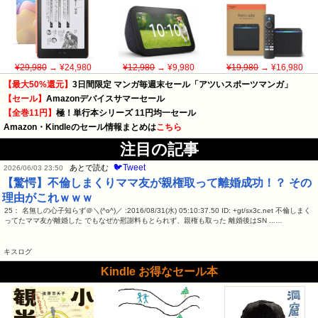
¥29,980
→ ¥24,980
¥12,980
→ ¥9,980
¥19,980
→ ¥16,980
【最大50%還元】
3日間限定 マンガ毎週末セール「アツいスポーツマンガ」
【セール】
Amazonデバイスサマーセール
【全巻11円】
極！単行本シリーズ 11円均一セール
Amazon・Kindleのセール情報まとめは
こちら
注目の記事
🐦Tweet
あとで読む
2026/06/03 23:50
【驚愕】不倫しまくりママ友が親権取って離婚成功！？ その
理由がこれｗｗｗ
25： 名無しの心子知らず＠＼(^o^)／ :2016/08/31(水) 05:10:37.50 ID: +gt/sx3c.net 不倫しまく
ってたママ友が離婚した でもなぜか慰謝料もとられず、親権も取った 離婚後はSN ...…
キスログ
Kindle お得なセール本