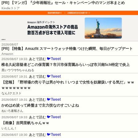
[PR] 【マンガ】『少年画報社』セール・キャンペーン中のマンガ本まとめ
Kindleストア
2026/08/07
[PR] 【特集】Amazfit スマートウォッチ特集 つけた瞬間、毎日がアップデート
Amazon
🐦Tweet
あとで読む
2026/08/07 19:33
椎名久紀容疑者どこの保育園？市川市保育園みらいっぽ市川南5ch特定で炎上
黒いウワサ5ちゃんねる
🐦Tweet
あとで読む
2026/08/07 19:31
【悲報】「野球場の売り子は男がやれ！いつまで女性を奴隷扱いする気だ」ｗｗ
ｗｗｗｗｗｗｗｗ
なんJクエスト
🐦Tweet
あとで読む
2026/08/07 19:31
かめはめ波って終盤まで主力技なのすごいよね
ねいろ速報さん
🐦Tweet
あとで読む
2026/08/07 19:33
【画像】吉岡里帆ちゃんｗｗ
いたしん！
🐦Tweet
あとで読む
2026/08/07 19:30