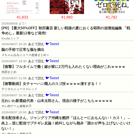
¥1,833
¥1,980
¥1,782
2026/08/09 まで！
[PR] 【最大50%OFF】秋田書店 新しい戦後の夏におくる昭和の追憶短編集 「戦
争めし」最新12巻など発売!
Kindleストア
🐦Tweet
あとで読む
2026/08/07 20:30
脳の手術で正常な脳を摘出
２ちゃんねるニュース超速まとめ＋
🐦Tweet
あとで読む
2026/08/07 18:30
【衝撃】フルタイムで働く嫁が家に2万円も入れたくない理由がこれｗｗｗｗ
気団まとめ
🐦Tweet
あとで読む
2026/08/07 21:08
【衝撃動画】女チャーハン職人のスゴ技ｗｗｗｗ凄すぎる！！
デジタルニューススレッド
🐦Tweet
あとで読む
2026/08/07 20:30
元れいわ新選組代表・山本太郎さん、現在の様子がこちらｗｗｗｗｗ
オレ的ゲーム速報＠刃
🐦Tweet
あとで読む
2026/08/07 20:00
有名配信者さん、ジャングリア沖縄を酷評「ほんとーにおもんない！カス！」→
炎上→逆に配信でブチギレ反論！絶叫しながら熱弁「誰かが声を上げないといけ
ない！」
オレ的ゲーム速報＠刃