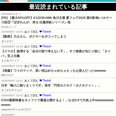
最近読まれている記事
2026/08/13まで
[PR] 【最大50%OFF】KADOKAWA 角川文庫 夏フェア2026 第4弾:怖い!ホラー
小説②『ぼぎわんが、来る 比嘉姉妹シリーズ』他
Kindleストア
🐦Tweet
あとで読む
2026/08/07 19:33
【動画】力士さん、ボクサーをボコってしまう
まにゅそく
🐦Tweet
あとで読む
2026/08/07 19:33
【スマホ】急増する「自分の頭で考えない子」。すぐ検索が当たり前に 「タイ
パ」至上主義
まとめブレイド
🐦Tweet
あとで読む
2026/08/07 19:31
【画像】ワイのマッマ、若い頃はめちゃめちゃえっちな美人だったwwwww
BIPブログ
🐦Tweet
あとで読む
2026/08/07 19:31
日本「輸入に頼りまくりです」高市「円安ホクホク！ホクホクゥ！」←
おうまがタイムズ
🐦Tweet
あとで読む
2026/08/07 19:32
GTA6最新映像をネトフリで最速公開するよ！→なぜかXで大炎上中wwwwwwww
wwww
mutyunのゲーム+αブログ
2026/08/07