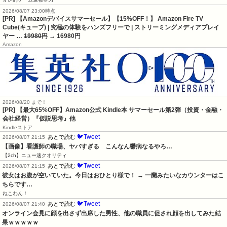
2026/08/07 23:00時点
[PR] 【Amazonデバイスサマーセール】【15%OFF！】 Amazon Fire TV
Cube(キューブ) | 究極の体験をハンズフリーで | ストリーミングメディアプレイ
ヤー …
19980円
→ 16980円
Amazon
2026/08/20 まで！
[PR]
【最大65%OFF】Amazon公式 Kindle本 サマーセール第2弾（投資・金融・
会社経営）『仮説思考』他
Kindleストア
🐦Tweet
あとで読む
2026/08/07 21:15
【画像】看護師の職場、ヤバすぎる　こんなん鬱病なるやろ…
【2ch】ニュー速クオリティ
🐦Tweet
あとで読む
2026/08/07 21:15
彼女はお腹が空いていた。今日はおひとり様で！ → 一蘭みたいなカウンターはこ
ちらです…
ねこわん！
🐦Tweet
あとで読む
2026/08/07 21:40
オンライン会見に顔を出さず出席した男性、他の職員に促され顔を出してみた結
果ｗｗｗｗｗ