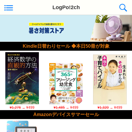
LogPo!2ch
Kindle日替わりセール ◆本日50冊が対象
¥1,276
→ ¥499
¥1,485
→ ¥499
¥1,320
→ ¥499
Amazonデバイスサマーセール