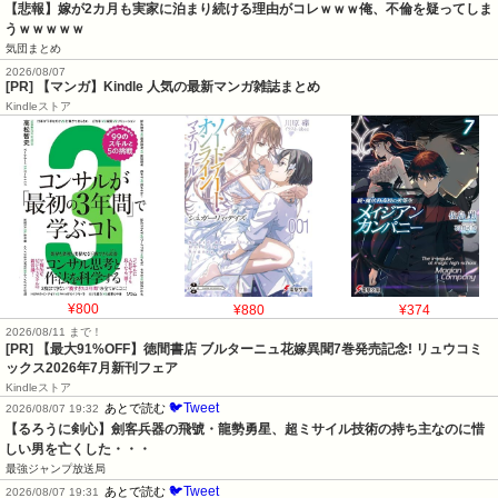
【悲報】嫁が2カ月も実家に泊まり続ける理由がコレｗｗｗ俺、不倫を疑ってしま
うｗｗｗｗｗ
気団まとめ
2026/08/07
[PR] 【マンガ】Kindle 人気の最新マンガ雑誌まとめ
Kindleストア
¥800
¥880
¥374
2026/08/11 まで！
[PR] 【最大91%OFF】徳間書店 ブルターニュ花嫁異聞7巻発売記念! リュウコミ
ックス2026年7月新刊フェア
Kindleストア
🐦Tweet
あとで読む
2026/08/07 19:32
【るろうに剣心】劍客兵器の飛號・龍勢勇星、超ミサイル技術の持ち主なのに惜
しい男を亡くした・・・
最強ジャンプ放送局
🐦Tweet
あとで読む
2026/08/07 19:31