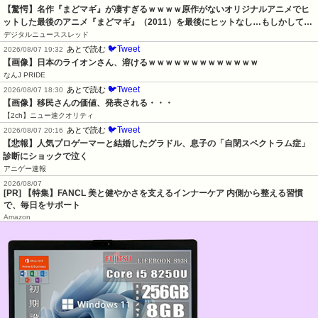
【驚愕】名作『まどマギ』が凄すぎるｗｗｗｗ原作がないオリジナルアニメでヒ
ットした最後のアニメ『まどマギ』（2011）を最後にヒットなし…もしかして…
デジタルニューススレッド
🐦Tweet
あとで読む
2026/08/07 19:32
【画像】日本のライオンさん、溶けるｗｗｗｗｗｗｗｗｗｗｗｗｗ
なんJ PRIDE
🐦Tweet
あとで読む
2026/08/07 18:30
【画像】移民さんの価値、発表される・・・
【2ch】ニュー速クオリティ
🐦Tweet
あとで読む
2026/08/07 20:16
【悲報】人気プロゲーマーと結婚したグラドル、息子の「自閉スペクトラム症」
診断にショックで泣く
アニゲー速報
2026/08/07
[PR] 【特集】FANCL 美と健やかさを支えるインナーケア 内側から整える習慣
で、毎日をサポート
Amazon