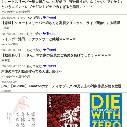
ショートスリーパー堀大輔さん、生配信で「寝たほうがいんじゃないですか？」
というコメントにブチギレ！ガチで怖すぎると話題に・・・
オレ的ゲーム速報＠刃
🐦Tweet
あとで読む
2026/08/07 17:40
【悲報】ショートスリーパー堀さんと高須クリニック、ライブ配信中に大喧嘩
IT速報
🐦Tweet
あとで読む
2026/08/07 22:11
レインボー池田、アナウンサーと結婚ｗｗｗｗｗ
mashlife通信
🐦Tweet
あとで読む
2026/08/07 19:06
【動画あり】JKさん、すき家の店員にご褒美をあげてしまうｗｗｗｗｗ
ネギ速
🐦Tweet
あとで読む
2026/08/07 22:00
声優の声でAI動画作ってる人達、終了へ
オレ的ゲーム速報＠刃
2026/08/07
[PR] 【Audible】Amazonのオーディオブック 20万以上の対象作品が聴き放題！
Audible