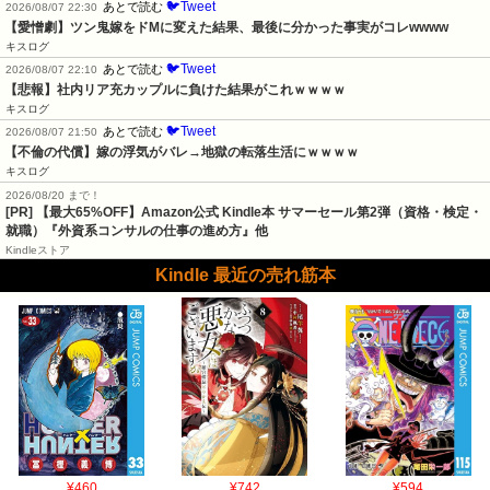
🐦Tweet
あとで読む
2026/08/07 22:30
【愛憎劇】ツン鬼嫁をドMに変えた結果、最後に分かった事実がコレwwww
キスログ
🐦Tweet
あとで読む
2026/08/07 22:10
【悲報】社内リア充カップルに負けた結果がこれｗｗｗｗ
キスログ
🐦Tweet
あとで読む
2026/08/07 21:50
【不倫の代償】嫁の浮気がバレ→地獄の転落生活にｗｗｗｗ
キスログ
2026/08/20 まで！
[PR]
【最大65%OFF】Amazon公式 Kindle本 サマーセール第2弾（資格・検定・
就職）『外資系コンサルの仕事の進め方』他
Kindleストア
Kindle 最近の売れ筋本
¥460
¥742
¥594