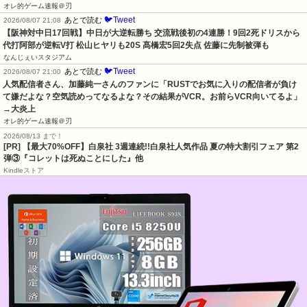
オレ的ゲーム速報＠刃
🐦Tweet
あとで読む
2026/08/07 21:08
【阪神対中日17回戦】中日が大逆転勝ち 交流戦後初の4連勝！9回2死ドリスから
代打阿部が逆転V打 松山ヒヤリも20S 髙橋宏5回2失点 佐藤に先制被弾も
なんじぇいスタジアム
🐦Tweet
あとで読む
2026/08/07 21:00
人気配信者さん、加藤純一さんのファンに「RUSTでお気に入りの配信者が負け
て嫌だよな？空気読めってなるよな？その結果がVCR。お前らVCR向いてるよ」
→大炎上
オレ的ゲーム速報＠刃
2026/08/13 まで！
[PR] 【最大70%OFF】白泉社 3週連続!!白泉社人気作品 夏の特大割引フェア 第2
弾③『コレットは死ぬことにした』他
Kindleストア