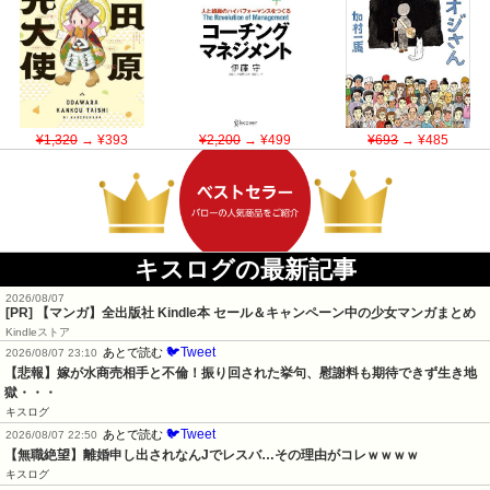
¥1,320
→ ¥393
¥2,200
→ ¥499
¥693
→ ¥485
キスログの最新記事
2026/08/07
[PR] 【マンガ】全出版社 Kindle本 セール＆キャンペーン中の少女マンガまとめ
Kindleストア
🐦Tweet
あとで読む
2026/08/07 23:10
【悲報】嫁が水商売相手と不倫！振り回された挙句、慰謝料も期待できず生き地
獄・・・
キスログ
🐦Tweet
あとで読む
2026/08/07 22:50
【無職絶望】離婚申し出されなんJでレスバ…その理由がコレｗｗｗｗ
キスログ