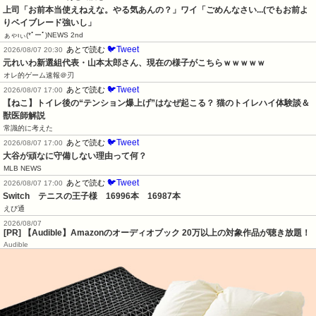
上司「お前本当使えねえな。やる気あんの？」ワイ「ごめんなさい...(でもお前よ
りベイブレード強いし」
ぁゃιぃ(*ﾟーﾟ)NEWS 2nd
🐦Tweet
あとで読む
2026/08/07 20:30
元れいわ新選組代表・山本太郎さん、現在の様子がこちらｗｗｗｗｗ
オレ的ゲーム速報＠刃
🐦Tweet
あとで読む
2026/08/07 17:00
【ねこ】トイレ後の“テンション爆上げ”はなぜ起こる？ 猫のトイレハイ体験談＆
獣医師解説
常識的に考えた
🐦Tweet
あとで読む
2026/08/07 17:00
大谷が頑なに守備しない理由って何？
MLB NEWS
🐦Tweet
あとで読む
2026/08/07 17:00
Switch　テニスの王子様　16996本　16987本
えび通
2026/08/07
[PR] 【Audible】Amazonのオーディオブック 20万以上の対象作品が聴き放題！
Audible