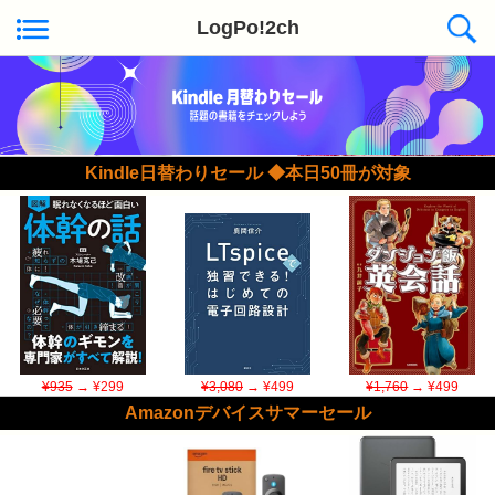
LogPo!2ch
Kindle日替わりセール ◆本日50冊が対象
¥935
→ ¥299
¥3,080
→ ¥499
¥1,760
→ ¥499
Amazonデバイスサマーセール