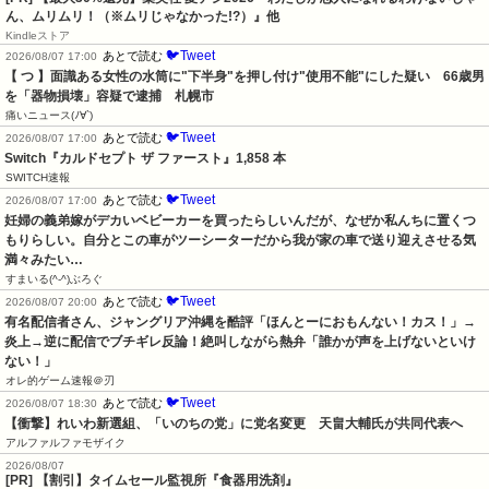
ん、ムリムリ！（※ムリじゃなかった!?）』他
Kindleストア
🐦Tweet
あとで読む
2026/08/07 17:00
【 つ 】面識ある女性の水筒に"下半身"を押し付け"使用不能"にした疑い　66歳男
を「器物損壊」容疑で逮捕　札幌市
痛いニュース(ﾉ∀`)
🐦Tweet
あとで読む
2026/08/07 17:00
Switch『カルドセプト ザ ファースト』1,858 本
SWITCH速報
🐦Tweet
あとで読む
2026/08/07 17:00
妊婦の義弟嫁がデカいベビーカーを買ったらしいんだが、なぜか私んちに置くつ
もりらしい。自分とこの車がツーシーターだから我が家の車で送り迎えさせる気
満々みたい…
すまいる(^-^)ぶろぐ
🐦Tweet
あとで読む
2026/08/07 20:00
有名配信者さん、ジャングリア沖縄を酷評「ほんとーにおもんない！カス！」→
炎上→逆に配信でブチギレ反論！絶叫しながら熱弁「誰かが声を上げないといけ
ない！」
オレ的ゲーム速報＠刃
🐦Tweet
あとで読む
2026/08/07 18:30
【衝撃】れいわ新選組、「いのちの党」に党名変更　天畠大輔氏が共同代表へ
アルファルファモザイク
2026/08/07
[PR] 【割引】タイムセール監視所『食器用洗剤』