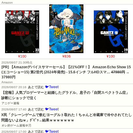
Amazon
¥100
¥836
¥100
2026/08/07 21:30時点
[PR] 【Amazonデバイスサマーセール】【21%OFF！】 Amazon Echo Show 15
(エコーショー15) 第2世代 (2024年発売) - 15.6インチ フルHDスマ…
47980円
→
37980円
Amazon
🐦Tweet
あとで読む
2026/08/07 20:16
【悲報】人気プロゲーマーと結婚したグラドル、息子の「自閉スペクトラム症」
診断にショックで泣く
アニゲー速報
🐦Tweet
あとで読む
2026/08/07 17:40
X民「クレーンゲームで飲むヨーグルト取れた！ちゃんと冷蔵庫で冷やされてたし
問題ないよねｗ」ｸﾞﾋﾞｯ→結果ｗｗｗｗｗｗｗ
オレ的ゲーム速報＠刃
🐦Tweet
あとで読む
2026/08/07 17:00