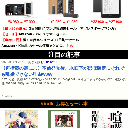
¥8,980
→ ¥7,600
¥6,980
→ ¥4,980
¥32,980
→ ¥27,980
【最大50%還元】
3日間限定 マンガ毎週末セール「アツいスポーツマンガ」
【セール】
Amazonデバイスサマーセール
【全巻11円】
極！単行本シリーズ 11円均一セール
Amazon・Kindleのセール情報まとめは
こちら
注目の記事
🐦Tweet
あとで読む
2026/06/03 23:10
【再構築の裏に…】不倫発覚後、水面下がほぼ確定…それで
も離婚できない理由www
827: 可愛い奥様 2018/02/26(月) 04:17:56.11 ID:0g904Ihn0 水面下されてるかも 828: 可愛い奥
様 2018/02/26(月) 04:55:25.67 ID:0g904Ihn0 ...…
キスログ
Kindle お得なセール本