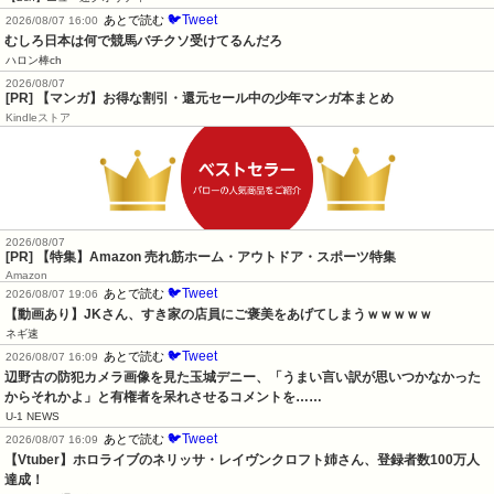
🐦Tweet
あとで読む
2026/08/07 16:00
むしろ日本は何で競馬バチクソ受けてるんだろ
ハロン棒ch
2026/08/07
[PR] 【マンガ】お得な割引・還元セール中の少年マンガ本まとめ
Kindleストア
2026/08/07
[PR] 【特集】Amazon 売れ筋ホーム・アウトドア・スポーツ特集
Amazon
🐦Tweet
あとで読む
2026/08/07 19:06
【動画あり】JKさん、すき家の店員にご褒美をあげてしまうｗｗｗｗｗ
ネギ速
🐦Tweet
あとで読む
2026/08/07 16:09
辺野古の防犯カメラ画像を見た玉城デニー、「うまい言い訳が思いつかなかった
からそれかよ」と有権者を呆れさせるコメントを……
U-1 NEWS
🐦Tweet
あとで読む
2026/08/07 16:09
【Vtuber】ホロライブのネリッサ・レイヴンクロフト姉さん、登録者数100万人
達成！