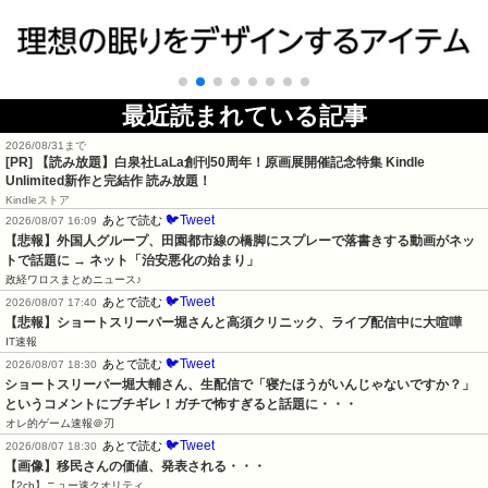
最近読まれている記事
2026/08/31まで
[PR]
【読み放題】白泉社LaLa創刊50周年！原画展開催記念特集 Kindle
Unlimited新作と完結作 読み放題！
Kindleストア
🐦Tweet
あとで読む
2026/08/07 16:09
【悲報】外国人グループ、田園都市線の橋脚にスプレーで落書きする動画がネッ
トで話題に → ネット「治安悪化の始まり」
政経ワロスまとめニュース♪
🐦Tweet
あとで読む
2026/08/07 17:40
【悲報】ショートスリーパー堀さんと高須クリニック、ライブ配信中に大喧嘩
IT速報
🐦Tweet
あとで読む
2026/08/07 18:30
ショートスリーパー堀大輔さん、生配信で「寝たほうがいんじゃないですか？」
というコメントにブチギレ！ガチで怖すぎると話題に・・・
オレ的ゲーム速報＠刃
🐦Tweet
あとで読む
2026/08/07 18:30
【画像】移民さんの価値、発表される・・・
【2ch】ニュー速クオリティ