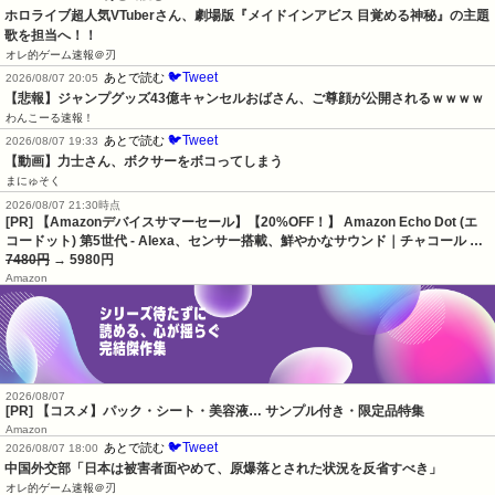
ホロライブ超人気VTuberさん、劇場版『メイドインアビス 目覚める神秘』の主題
歌を担当へ！！
オレ的ゲーム速報＠刃
🐦Tweet
あとで読む
2026/08/07 20:05
【悲報】ジャンプグッズ43億キャンセルおばさん、ご尊顔が公開されるｗｗｗｗ
わんこーる速報！
🐦Tweet
あとで読む
2026/08/07 19:33
【動画】力士さん、ボクサーをボコってしまう
まにゅそく
2026/08/07 21:30時点
[PR] 【Amazonデバイスサマーセール】【20%OFF！】 Amazon Echo Dot (エ
コードット) 第5世代 - Alexa、センサー搭載、鮮やかなサウンド｜チャコール …
7480円
→ 5980円
Amazon
2026/08/07
[PR] 【コスメ】パック・シート・美容液… サンプル付き・限定品特集
Amazon
🐦Tweet
あとで読む
2026/08/07 18:00
中国外交部「日本は被害者面やめて、原爆落とされた状況を反省すべき」
オレ的ゲーム速報＠刃