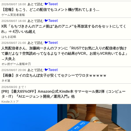
🐦Tweet
あとで読む
2026/08/07 16:00
【悲報】もこう、どこの配信でもコメント欄が荒れてしまう…
ゲーム実況者速報
🐦Tweet
あとで読む
2026/08/07 16:00
X民「もちづきさんのアニメ後は”あのアニメ”を再放送するのをセットにしてく
れ」⇒ 4万いいね超え
はちま起稿
🐦Tweet
あとで読む
2026/08/07 21:00
人気配信者さん、加藤純一さんのファンに「RUSTでお気に入りの配信者が負け
て嫌だよな？空気読めってなるよな？その結果がVCR。お前らVCR向いてるよ」
→大炎上
オレ的ゲーム速報＠刃
🐦Tweet
あとで読む
2026/08/07 20:06
【画像】タイの立ちんぼ女子が安くてセクシーでワロタｗｗｗｗｗ
ネギ速
2026/08/20 まで！
[PR]
【最大65%OFF】Amazon公式 Kindle本 サマーセール第2弾（コンピュー
タ・IT）『AIエージェント開発／運用入門』他
Kindleストア