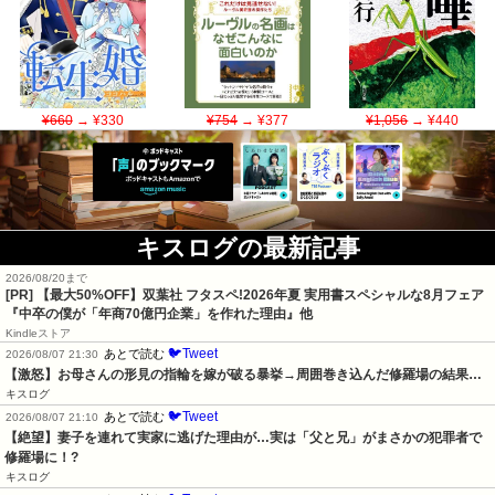
¥660
→ ¥330
¥754
→ ¥377
¥1,056
→ ¥440
キスログの最新記事
2026/08/20まで
[PR]
【最大50%OFF】双葉社 フタスペ!2026年夏 実用書スペシャルな8月フェア
『中卒の僕が「年商70億円企業」を作れた理由』他
Kindleストア
🐦Tweet
あとで読む
2026/08/07 21:30
【激怒】お母さんの形見の指輪を嫁が破る暴挙→周囲巻き込んだ修羅場の結果…
キスログ
🐦Tweet
あとで読む
2026/08/07 21:10
【絶望】妻子を連れて実家に逃げた理由が…実は「父と兄」がまさかの犯罪者で
修羅場に！?
キスログ