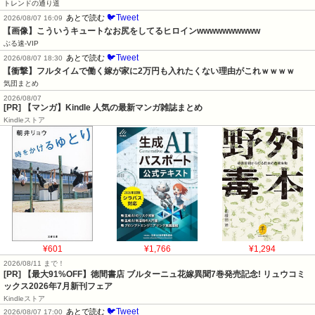
トレンドの通り道
🐦Tweet
あとで読む
2026/08/07 16:09
【画像】こういうキュートなお尻をしてるヒロインwwwwwwwwww
ぶる速-VIP
🐦Tweet
あとで読む
2026/08/07 18:30
【衝撃】フルタイムで働く嫁が家に2万円も入れたくない理由がこれｗｗｗｗ
気団まとめ
2026/08/07
[PR] 【マンガ】Kindle 人気の最新マンガ雑誌まとめ
Kindleストア
¥601
¥1,766
¥1,294
2026/08/11 まで！
[PR] 【最大91%OFF】徳間書店 ブルターニュ花嫁異聞7巻発売記念! リュウコミ
ックス2026年7月新刊フェア
Kindleストア
🐦Tweet
あとで読む
2026/08/07 17:00