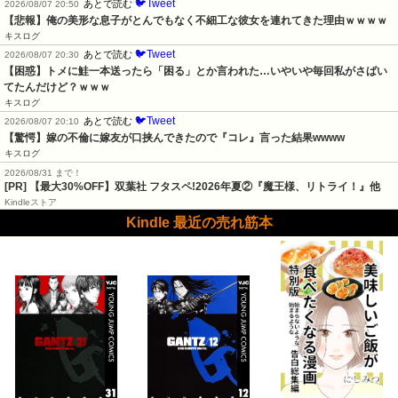
🐦Tweet
あとで読む
2026/08/07 20:50
【悲報】俺の美形な息子がとんでもなく不細工な彼女を連れてきた理由ｗｗｗｗ
キスログ
🐦Tweet
あとで読む
2026/08/07 20:30
【困惑】トメに鮭一本送ったら「困る」とか言われた…いやいや毎回私がさばい
てたんだけど？ｗｗｗ
キスログ
🐦Tweet
あとで読む
2026/08/07 20:10
【驚愕】嫁の不倫に嫁友が口挟んできたので『コレ』言った結果wwww
キスログ
2026/08/31 まで！
[PR] 【最大30%OFF】双葉社 フタスペ!2026年夏②『魔王様、リトライ！』他
Kindleストア
Kindle 最近の売れ筋本