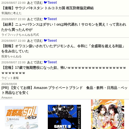
🐦Tweet
あとで読む
2026/08/07 22:00
【速報】サウジ パキスタン トルコ３カ国 相互防衛協定締結
常識的に考えた
🐦Tweet
あとで読む
2026/08/07 22:00
【結果】ニューバランスはダサい！onは時代遅れ！サロモンを買え！って言われ
たから買ったんやが
ライフハックちゃんねる弐式
🐦Tweet
あとで読む
2026/08/07 22:00
【朗報】オワコン扱いされていたデジモンさん、令和に「全盛期を超える利益」
を生み出していた
投資ちゃんねる
🐦Tweet
あとで読む
2026/08/07 22:00
【悲報】17歳で無期懲役になった奴、怖いｗｗｗｗｗｗｗｗｗｗｗｗｗｗｗｗｗ
ｗｗｗｗｗｗｗ
ラビット速報
2026/08/08
[PR] 【安くてお得】Amazon プライベートブランド 食品・飲料・日用品・ペッ
ト用品などを安く
Amazon