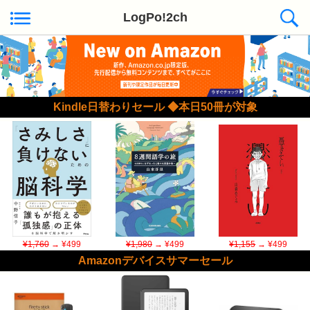
LogPo!2ch
Kindle日替わりセール ◆本日50冊が対象
¥1,760
→ ¥499
¥1,980
→ ¥499
¥1,155
→ ¥499
Amazonデバイスサマーセール