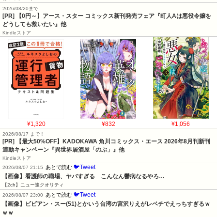
2026/08/20まで
[PR] 【0円～】アース・スター コミックス新刊発売フェア『町人Aは悪役令嬢を
どうしても救いたい』他
Kindleストア
¥1,320
¥832
¥1,056
2026/08/17 まで！
[PR] 【最大50%OFF】KADOKAWA 角川コミックス・エース 2026年8月刊新刊
連動キャンペーン『異世界居酒屋「のぶ」』他
Kindleストア
🐦Tweet
あとで読む
2026/08/07 21:15
【画像】看護師の職場、ヤバすぎる　こんなん鬱病なるやろ…
【2ch】ニュー速クオリティ
🐦Tweet
あとで読む
2026/08/07 23:00
【画像】ビビアン・スー(51)とかいう台湾の宮沢りえがレベチでえっちすぎるｗ
ｗｗ