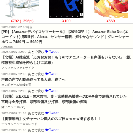
¥792 (+396pt)
¥100
¥569
2026/08/08 02:00時点
[PR] 【Amazonデバイスサマーセール】【20%OFF！】 Amazon Echo Dot (エ
コードット) 第5世代 - Alexa、センサー搭載、鮮やかなサウンド｜グレーシャー
ホワ…
7480円
→ 5980円
Amazon
🐦Tweet
あとで読む
2026/08/07 22:00
【悲報】AI推進派「ふおおおお！もうAIでアニメーターも声優もいらない!」（版
権無視生成物を誇らしげに流布）
アルファルファモザイク
🐦Tweet
あとで読む
2026/08/07 22:00
声優の声でAI動画作ってる人達、終了へ
オレ的ゲーム速報＠刃
🐦Tweet
あとで読む
2026/08/07 22:00
【芸能】元EXILE・黒木啓司、妻・宮崎麗果被告へのDV事案で逮捕されていた　
宮崎は全身打撲、頭部裂傷及び打撲、頸部損傷の怪我
痛いニュース(ﾉ∀`)
🐦Tweet
あとで読む
2026/08/07 21:08
【衝撃動画】女チャーハン職人のスゴ技ｗｗｗｗ凄すぎる！！
デジタルニューススレッド
🐦Tweet
あとで読む
2026/08/07 21:08