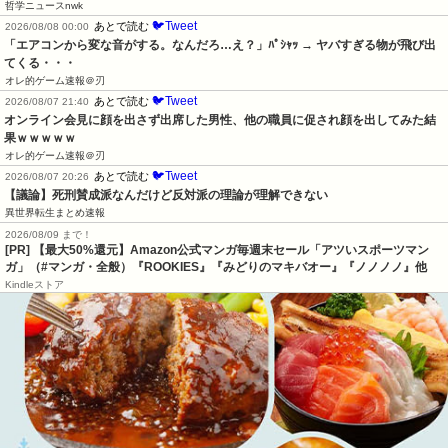
哲学ニュースnwk
🐦Tweet
あとで読む
2026/08/08 00:00
「エアコンから変な音がする。なんだろ…え？」ﾊﾟｼｬｯ → ヤバすぎる物が飛び出
てくる・・・
オレ的ゲーム速報＠刃
🐦Tweet
あとで読む
2026/08/07 21:40
オンライン会見に顔を出さず出席した男性、他の職員に促され顔を出してみた結
果ｗｗｗｗｗ
オレ的ゲーム速報＠刃
🐦Tweet
あとで読む
2026/08/07 20:26
【議論】死刑賛成派なんだけど反対派の理論が理解できない
異世界転生まとめ速報
2026/08/09 まで！
[PR]
【最大50%還元】Amazon公式マンガ毎週末セール「アツいスポーツマン
ガ」（#マンガ・全般）『ROOKIES』『みどりのマキバオー』『ノノノノ』他
Kindleストア