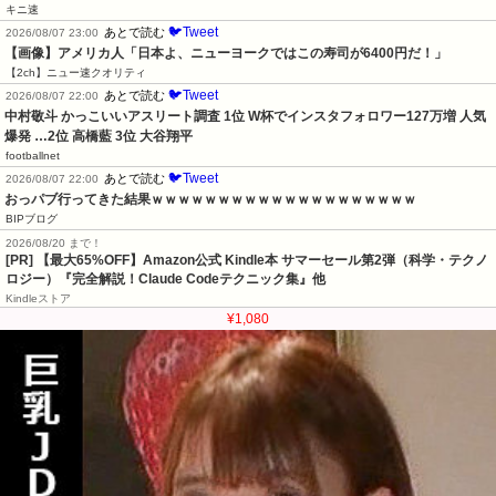
キニ速
🐦Tweet
あとで読む
2026/08/07 23:00
【画像】アメリカ人「日本よ、ニューヨークではこの寿司が6400円だ！」
【2ch】ニュー速クオリティ
🐦Tweet
あとで読む
2026/08/07 22:00
中村敬斗 かっこいいアスリート調査 1位 W杯でインスタフォロワー127万増 人気
爆発 …2位 高橋藍 3位 大谷翔平
footballnet
🐦Tweet
あとで読む
2026/08/07 22:00
おっパブ行ってきた結果ｗｗｗｗｗｗｗｗｗｗｗｗｗｗｗｗｗｗｗｗ
BIPブログ
2026/08/20 まで！
[PR]
【最大65%OFF】Amazon公式 Kindle本 サマーセール第2弾（科学・テクノ
ロジー）『完全解説！Claude Codeテクニック集』他
Kindleストア
¥1,080