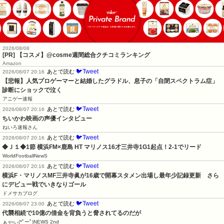
2026/08/08
[PR] 【コスメ】@cosme週間総合クチコミランキング
Amazon
🐦Tweet
あとで読む
2026/08/07 20:16
【悲報】人気プロゲーマーと結婚したグラドル、息子の「自閉スペクトラム症」
診断にショックで泣く
アニゲー速報
🐦Tweet
あとで読む
2026/08/07 20:16
ちいかわ映画の声優インタビュー
ねいろ速報さん
🐦Tweet
あとで読む
2026/08/07 20:16
◆Ｊ１◆1節 横浜FM×鹿島 HT マリノス16才三井寺1G1起点！2-1でリード
WorldFootballNewS
🐦Tweet
あとで読む
2026/08/07 20:16
横浜F・マリノスMF三井寺眞が16歳で開幕スタメン出場し最年少記録更新　さら
にデビュー戦でいきなりゴール
ドメサカブログ
🐦Tweet
あとで読む
2026/08/07 23:00
代襲相続で10億の借金を背負うと脅されてるのだが
ぁゃιぃ(*ﾟーﾟ)NEWS 2nd