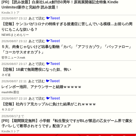
[PR]
【読み放題】白泉社LaLa創刊50周年！原画展開催記念特集 Kindle
Unlimited新作と完結作 読み放題！
Kindleストア
🐦Tweet
あとで読む
2026/08/07 23:12
【悲報】ケンコバがコロナの特殊すぎる後遺症に苦しんでいる模様…お前らの周
りにもこんな奴いる？
NEWSまとめもりー
🐦Tweet
あとで読む
2026/08/07 23:12
５大、肉食じゃないけど凶暴な動物「カバ」「アフリカゾウ」「バッファロー」
「コーカサスオオカブト」
哲学ニュースnwk
🐦Tweet
あとで読む
2026/08/07 23:17
【悲報】18歳で無期懲役になった奴、怖い
ネギ速
🐦Tweet
あとで読む
2026/08/07 22:11
レインボー池田、アナウンサーと結婚ｗｗｗｗｗ
mashlife通信
🐦Tweet
あとで読む
2026/08/07 22:10
【悲報】社内リア充カップルに負けた結果がこれｗｗｗｗ
キスログ
2026/08/17まで
[PR] 【期間限定無料】小学館 『転生聖女ですがBLが禁忌の乙女ゲーム界で腐女
子バレして断罪されそうです』配信フェア
Kindleストア