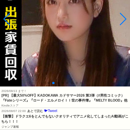
2026/08/13 まで！
[PR]
【最大50%OFF】KADOKAWA カドサマー2026 第3弾（#男性コミック）
『Fateシリーズ』『ロード・エルメロイＩＩ世の事件簿』『MELTY BLOOD』他
Kindleストア
🐦Tweet
あとで読む
2026/08/07 22:00
【衝撃】ドラクエ6をとんでもないクオリティでアニメ化してしまったAI動画がこ
ちら！！！
ジャンプ速報