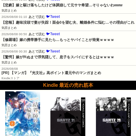
【悲劇】嫁と駆け落ちしたけど体調崩して元サヤ希望…そりゃないわwww
気団まとめ
🐦Tweet
あとで読む
2026/08/08 01:10
【悲報】趣味没頭で妻が失踪！面会0を望む夫、離婚条件に悩む…その理由がこれ
気団まとめ
🐦Tweet
あとで読む
2026/08/08 00:50
【修羅場】嫁の携帯勝手に見たら…もっとヤバイことが発覚ｗｗｗｗ
気団まとめ
🐦Tweet
あとで読む
2026/08/08 00:30
【驚愕】嫁がﾀﾋぬまで浮気隠して、息子をスパイにするとはｗｗｗｗ
気団まとめ
2026/08/08
[PR] 【マンガ】『光文社』高ポイント還元中のマンガまとめ
Kindleストア
Kindle 最近の売れ筋本