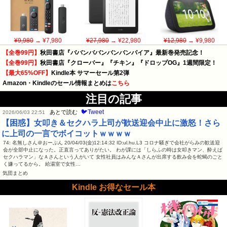
¥9,980
→ ¥7,980
¥27,980
→ ¥22,980
¥12,980
→ ¥9,980
【全巻99円】
秋田書店『ババンババンバンバンパイア』最新巻発売記念！
【全巻99円】
秋田書店『クローバー』『チキン』『ドロップOG』1週間限定！
【最大65%OFF】
Kindle本 サマーセール第2弾
Amazon・Kindleのセール情報まとめは
こちら
注目の記事
🐦Tweet
あとで読む
2026/06/03 22:51
【困惑】女叩き＆セクハラ上司が歓送迎会中止に激怒！さら
に上司の一言でボイコットｗｗｗｗ
74: 名無しさん＠おーぷん 20/04/03(金)12:14:32 ID:ul.hu.L3 コロナ騒ぎで会社がらみの歓送迎
会が全部中止になった。正直言ってありがたい。 わが課には「しらふの時は女叩きマン、酔えば
セクハラマン」なＡさんという人がいて 女性社員はみんなＡさんが出席する飲み会を蛇蝎のごと
く嫌ってるから。 給湯室で女性…
気団まとめ
Kindle お得なセール本