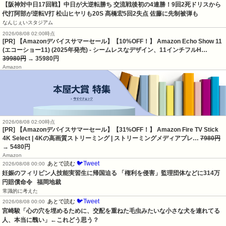
【阪神対中日17回戦】中日が大逆転勝ち 交流戦後初の4連勝！9回2死ドリスから
代打阿部が逆転V打 松山ヒヤリも20S 髙橋宏5回2失点 佐藤に先制被弾も
なんじぇいスタジアム
2026/08/08 02:00時点
[PR] 【Amazonデバイスサマーセール】【10%OFF！】 Amazon Echo Show 11
(エコーショー11) (2025年発売) - シームレスなデザイン、11インチフルH…
39980円
→ 35980円
Amazon
2026/08/08 02:00時点
[PR] 【Amazonデバイスサマーセール】【31%OFF！】 Amazon Fire TV Stick
4K Select | 4Kの高画質ストリーミング | ストリーミングメディアプレ…
7980円
→ 5480円
Amazon
🐦Tweet
あとで読む
2026/08/08 00:00
妊娠のフィリピン人技能実習生に帰国迫る 「権利を侵害」監理団体などに314万
円賠償命令   福岡地裁
常識的に考えた
🐦Tweet
あとで読む
2026/08/08 00:00
宮崎駿「心の穴を埋めるために、交配を重ねた毛虫みたいな小さな犬を連れてる
人、本当に醜い」←これどう思う？