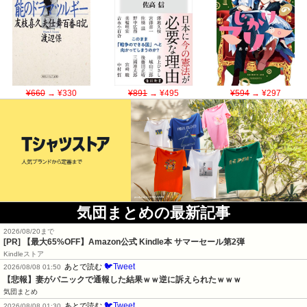
¥660
→ ¥330
¥891
→ ¥495
¥594
→ ¥297
気団まとめの最新記事
2026/08/20まで
[PR]
【最大65%OFF】Amazon公式 Kindle本 サマーセール第2弾
Kindleストア
🐦Tweet
あとで読む
2026/08/08 01:50
【悲報】妻がパニックで通報した結果ｗｗ逆に訴えられたｗｗｗ
気団まとめ
🐦Tweet
あとで読む
2026/08/08 01:30