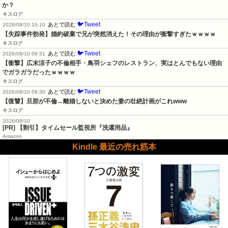
か？
キスログ
🐦Tweet
あとで読む
2026/08/10 10:10
【失踪事件勃発】婚約破棄で兄が突然消えた！その理由が衝撃すぎたｗｗｗｗ
キスログ
🐦Tweet
あとで読む
2026/08/10 09:51
【衝撃】広末涼子の不倫相手・鳥羽シェフのレストラン、実はとんでもない理由
でガラガラだったｗｗｗｗ
キスログ
🐦Tweet
あとで読む
2026/08/10 09:30
【復讐】旦那が不倫→離婚しないと決めた妻の壮絶計画がこれwww
キスログ
2026/08/10
[PR] 【割引】タイムセール監視所『洗濯用品』
Amazon
Kindle 最近の売れ筋本