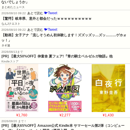
ないでしょうか」
まとめたニュース
🐦Tweet
あとで読む
2026/08/10 09:22
【驚愕】岐阜県、意外と都会だったｗｗｗｗｗｗｗｗｗｗ
なんJクエスト
🐦Tweet
あとで読む
2026/08/10 09:22
【動画】女子アナ「流しそうめん初体験します！ズズッズッ…ズッ………ゲホォ
ッ！」
ネギ速
2026/08/13まで
[PR] 【最大50%OFF】伸童舎 夏フェア!『青の騎士ベルゼルガ物語』他
Kindleストア
¥1,760
¥2,277
¥1,430
2026/08/20 まで！
[PR]
【最大65%OFF】Amazon公式 Kindle本 サマーセール第2弾（コンピュー