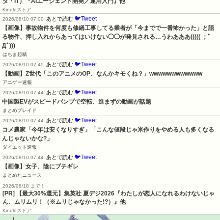
タ・IT）『AIエージェント開発／運用入門』他
Kindleストア
🐦Tweet
あとで読む
2026/08/10 07:00
【画像】事故物件を何度も修繕工事してる業者が「今までで一番怖かった」と語
る物件、押し入れからあってはいけない◯◯が発見される…うわあああ((((( ；ﾟ
Дﾟ)))
はちま起稿
🐦Tweet
あとで読む
2026/08/10 07:45
【動画】Z世代「このアニメのOP、なんかキモくね？」wwwwwwwwwwww
アニゲー速報
🐦Tweet
あとで読む
2026/08/10 07:44
中国製EVがスピードバンプで空転、進まずの動画が話題
まとめブレイド
🐦Tweet
あとで読む
2026/08/10 07:44
コメ農家「今年は安くなりすぎ」「こんな値段じゃ米作りをやめる人も多くなる
んじゃないかな?」
ダイエット速報
🐦Tweet
あとで読む
2026/08/10 07:44
【画像】女子、陰にブチギレ
まとめたニュース
2026/08/18 まで！
[PR]
【最大30%還元】集英社 夏デジ2026『わたしが恋人になれるわけないじゃ
ん、ムリムリ！（※ムリじゃなかった!?）』他
Kindleストア