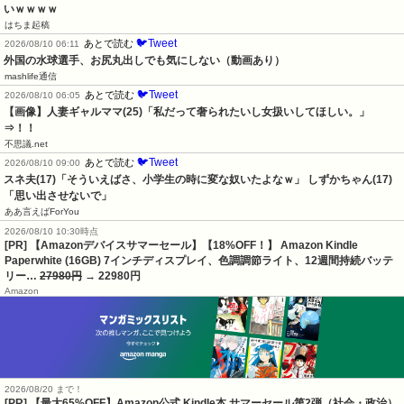
いｗｗｗｗ
はちま起稿
🐦Tweet
あとで読む
2026/08/10 06:11
外国の水球選手、お尻丸出しでも気にしない（動画あり）
mashlife通信
🐦Tweet
あとで読む
2026/08/10 06:05
【画像】人妻ギャルママ(25)「私だって奢られたいし女扱いしてほしい。」
⇒！！
不思議.net
🐦Tweet
あとで読む
2026/08/10 09:00
スネ夫(17)「そういえばさ、小学生の時に変な奴いたよなｗ」 しずかちゃん(17)
「思い出させないで」
ああ言えばForYou
2026/08/10 10:30時点
[PR] 【Amazonデバイスサマーセール】【18%OFF！】 Amazon Kindle
Paperwhite (16GB) 7インチディスプレイ、色調調節ライト、12週間持続バッテ
リー…
27980円
→ 22980円
Amazon
2026/08/20 まで！
[PR]
【最大65%OFF】Amazon公式 Kindle本 サマーセール第2弾（社会・政治）