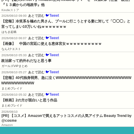
『１３歳からの地政学』他
Kindleストア
🐦Tweet
あとで読む
2026/08/10 09:00
【悲報】冷笑系を極めた男さん、プールに行こうとする妻に対して「◯◯◯」と
言ってしまい10万いいねｗｗｗｗｗｗｗ
はちま起稿
🐦Tweet
あとで読む
2026/08/10 06:07
【画像】　中国の宮廷に使える恵体宮女ｗｗｗｗｗｗｗｗｗｗ
なんJクエスト
🐦Tweet
あとで読む
2026/08/10 05:33
政治家って的外れだなと思う事
ガールズVIPまとめ
🐦Tweet
あとで読む
2026/08/10 05:27
【悲報】40代独身弱男、急に泣くWWWWWWWWWWWWWWWWWWWWWWW
WWWWWWWWWW
まとめブレイド
🐦Tweet
あとで読む
2026/08/10 05:32
【映画】2の方が面白いと思う作品
まとめブレイド
2026/08/10
[PR] 【コスメ】Amazonで買えるアットコスメの人気アイテム Beauty Trend by
@cosme
Amazon