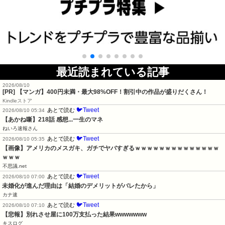
最近読まれている記事
2026/08/10
[PR] 【マンガ】400円未満・最大98%OFF！割引中の作品が盛りだくさん！
Kindleストア
🐦Tweet
あとで読む
2026/08/10 05:34
【あかね噺】218話 感想...一生のマネ
ねいろ速報さん
🐦Tweet
あとで読む
2026/08/10 05:35
【画像】アメリカのメスガキ、ガチでヤバすぎるｗｗｗｗｗｗｗｗｗｗｗｗｗｗ
ｗｗｗ
不思議.net
🐦Tweet
あとで読む
2026/08/10 07:00
未婚化が進んだ理由は「結婚のデメリットがバレたから」
カナ速
🐦Tweet
あとで読む
2026/08/10 07:10
【悲報】別れさせ屋に100万支払った結果wwwwwww
キスログ