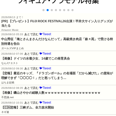
2026/08/13 まで！
[PR] 【プレゼント】FUJI ROCK FESTIVAL26出演！平井大サイン入りグッズが
当たる
Amazon Music
🐦Tweet
あとで読む
2026/08/10 05:33
中山秀征「俺とさんまさんだけなんだって」高級焼き肉店「叙々苑」で受ける特
別待遇を告白
ガールズVIPまとめ
🐦Tweet
あとで読む
2026/08/10 07:06
【画像】ドイツの水着少女、14歳でこの発育具合
なんJクエスト
🐦Tweet
あとで読む
2026/08/10 09:30
【悲報】最近のキッズ、『ドラゴンボール』の名場面「だから滅びた」の意味が
理解できず「◯◯◯◯！」だと怒ってしまう…
はちま起稿
🐦Tweet
あとで読む
2026/08/10 08:35
【画像】磯山さやかの経験人数ｗｗｗｗｗｗｗｗｗｗｗｗｗｗｗｗｗｗ
不思議.net
🐦Tweet
あとで読む
2026/08/10 10:31
【🇨🇳悲報】三峡ダム、全力放水開始
ネギ速