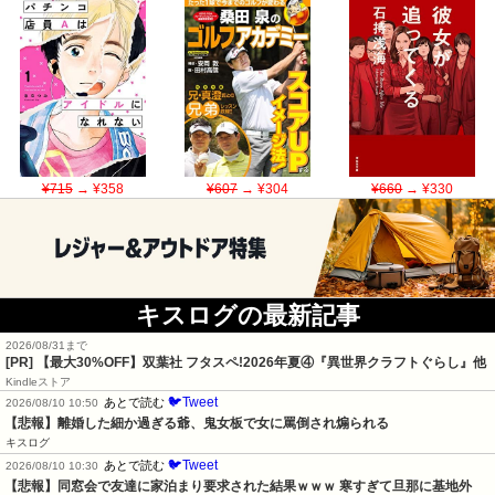
¥715
→ ¥358
¥607
→ ¥304
¥660
→ ¥330
キスログの最新記事
2026/08/31まで
[PR] 【最大30%OFF】双葉社 フタスペ!2026年夏④『異世界クラフトぐらし』他
Kindleストア
🐦Tweet
あとで読む
2026/08/10 10:50
【悲報】離婚した細か過ぎる爺、鬼女板で女に罵倒され煽られる
キスログ
🐦Tweet
あとで読む
2026/08/10 10:30
【悲報】同窓会で友達に家泊まり要求された結果ｗｗｗ 寒すぎて旦那に基地外