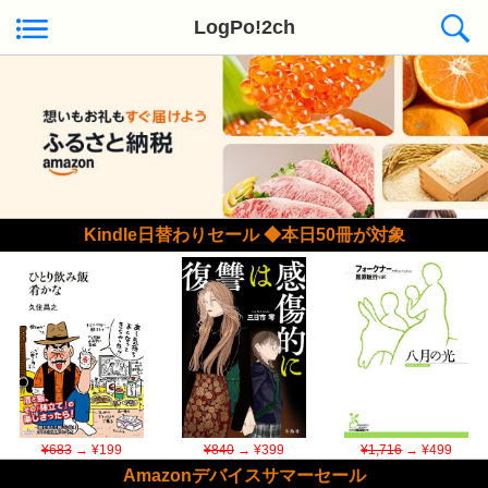
LogPo!2ch
Kindle日替わりセール ◆本日50冊が対象
¥683
→ ¥199
¥840
→ ¥399
¥1,716
→ ¥499
Amazonデバイスサマーセール