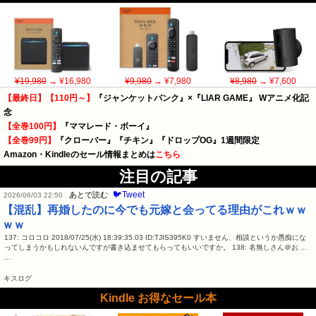
¥19,980
→ ¥16,980
¥9,980
→ ¥7,980
¥8,980
→ ¥7,600
【最終日】【110円～】
『ジャンケットバンク』×『LIAR GAME』 Wアニメ化記
念
【全巻100円】
『ママレード・ボーイ』
【全巻99円】
『クローバー』『チキン』『ドロップOG』1週間限定
Amazon・Kindleのセール情報まとめは
こちら
注目の記事
🐦Tweet
あとで読む
2026/06/03 22:50
【混乱】再婚したのに今でも元嫁と会ってる理由がこれｗｗ
ｗｗ
137: コロコロ 2018/07/25(水) 18:39:35.03 ID:TJIS395K0 すいません、相談というか愚痴にな
ってしまうかもしれないんですが書き込ませてもらってもいいですか。 138: 名無しさん＠お ...
…
キスログ
Kindle お得なセール本