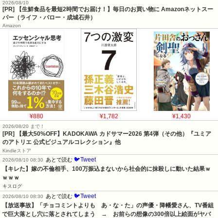
2026/08/10
[PR] 【生鮮食品を最短2時間でお届け！】毎日のお買い物に Amazonネットスー
パー（ライフ・バロー・成城石井）
Amazon
¥880
¥1,782
¥1,430
2026/08/20 まで！
[PR]
【最大50%OFF】KADOKAWA カドサマー2026 第4弾（その他）『ユミア
のアトリエ 公式ビジュアルコレクション』他
Kindleストア
🐦Tweet
あとで読む
2026/08/10 08:30
【キレた】嫁の不倫相手、100万振込まないから社会的に抹殺しに動いた結果ｗ
ｗｗｗ
キスログ
🐦Tweet
あとで読む
2026/08/10 08:30
【放送事故】「チョコミントよりも　あ・な・た」の声優・降幡愛さん、TV番組
で巨大落とし穴に落とされてしまう　→　お前らの想像の300倍以上絵面がヤバ