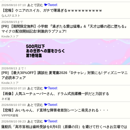
🐦Tweet
あとで読む
2026/08/10 07:10
【悲報】ケニアのスイカ、ガチで薄過ぎるｗｗｗｗｗｗｗｗｗｗ
なんJクエスト
2026/08/15まで
[PR] 【期間限定無料】小学館 『過ぎたる愛は猛毒』&『天才は蝶の恋に堕ちる』
マイクロ配信開始記念!刺激的ラブフェア!
Kindleストア
2026/08/13 まで！
[PR] 【最大30%OFF】講談社 夏電書2026「Dチャレ」対策にも! ディズニーマニ
ア必読本フェア
Kindleストア
🐦Tweet
あとで読む
2026/08/10 07:10
【画像】人気ユーチューバーさん、ドラム式洗濯機一択だと力説する
ネギ速
🐦Tweet
あとで読む
2026/08/10 07:00
【悲報】みいちゃん、ド直球な障害者差別シーンこ発見される・・・
VIPPER速報
🐦Tweet
あとで読む
2026/08/10 09:23
蓮舫氏「高市首相は歯科受診を8月6日（原爆の日）を避けて行くべきお立場では