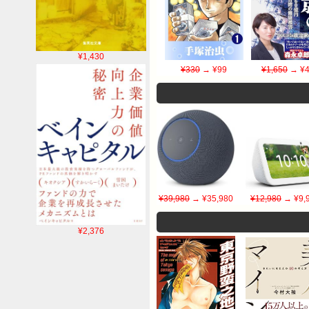
¥1,430
¥330
→ ¥99
¥1,650
→ ¥4
¥39,980
→ ¥35,980
¥12,980
→ ¥9,
¥2,376