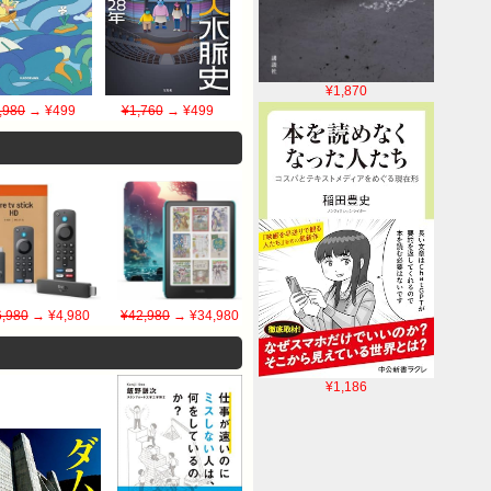
¥1,870
,980
→ ¥499
¥1,760
→ ¥499
6,980
→ ¥4,980
¥42,980
→ ¥34,980
¥1,186