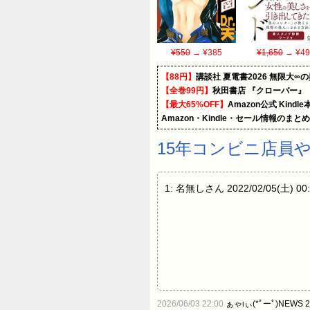
¥550
→ ¥385
¥1,650
→ ¥49
【88円】
講談社 夏電書2026 無限大∞
【全巻99円】
秋田書店 『クローバー』
【最大65%OFF】
Amazon公式 Kind
Amazon・Kindle・セール情報のまと
15年コンビニ店員
1: 名無しさん 2022/02/05
2026/06/03 22:00
ぁゃιぃ(*ﾟーﾟ)NEWS 2