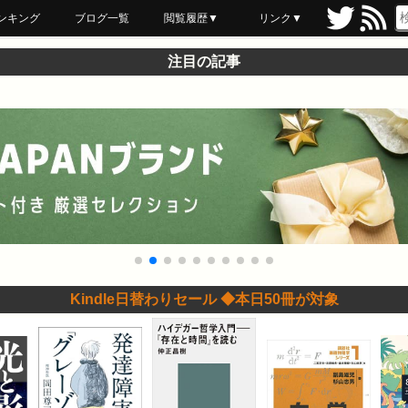
ンキング
ブログ一覧
閲覧履歴▼
リンク▼
ブックマーク
最近読んだ
あとで読む
ネットスーパー
飲食店舗用品
セール情報
注目の記事
Kindle日替わりセール ◆本日50冊が対象