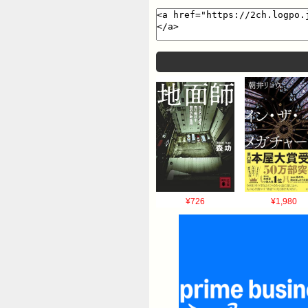
¥726
¥1,980