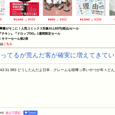
9
¥1,540
→ ¥499
¥660
→ ¥462
¥1,540
→ ¥308
の興奮がそこに！人気コミックス対象ALL88円(税込)セール
『チキン』『ドロップOG』1週間限定セール
le本 サマーセール第2弾
めは
こちら
やってるが荒んだ客が確実に増えてきて
(土) 00:43:31.983 どうしたんだよ日本…クレームも喧嘩っ早いやつが年
nd
あとで読む
🐦Tweet