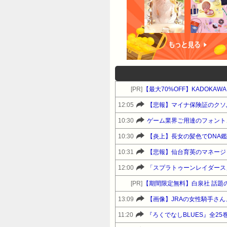
[PR]
【最大70%OFF】KADOKA
12:05
【悲報】マイナ保険証のクソ
10:30
ゲーム業界ご用達のフォント、
10:30
【炎上】長女の髪色でDNA
10:31
【悲報】仙台育英のマネージ
12:00
「スプラトゥーンレイダース
[PR]
13:09
【画像】JRAの女性騎手さ
11:20