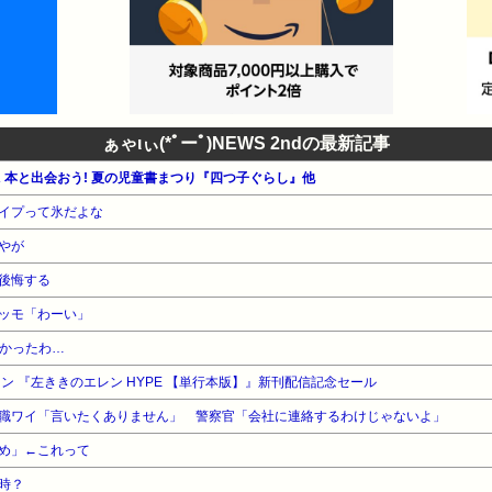
ぁゃιぃ(*ﾟーﾟ)NEWS 2ndの最新記事
WA 本と出会おう! 夏の児童書まつり『四つ子ぐらし』他
イプって氷だよな
やが
後悔する
ッモ「わーい」
かかったわ…
イン 『左ききのエレン HYPE 【単行本版】』新刊配信記念セール
職ワイ「言いたくありません」 警察官「会社に連絡するわけじゃないよ」
め」←これって
時？