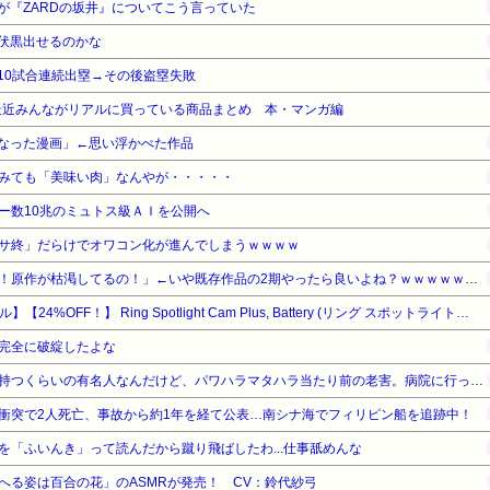
が『ZARDの坂井』についてこう言っていた
伏黒出せるのかな
10試合連続出塁→その後盗塁失敗
最近みんながリアルに買っている商品まとめ 本・マンガ編
なった漫画」←思い浮かべた作品
みても「美味い肉」なんやが・・・・・
ー数10兆のミュトス級ＡＩを公開へ
サ終」だらけでオワコン化が進んでしまうｗｗｗｗ
【悲報】アニメ業界「助けて！原作が枯渇してるの！」←いや既存作品の2期やったら良いよね？ｗｗｗｗｗｗｗｗｗｗ
【Amazonデバイスサマーセール】【24%OFF！】 Ring Spotlight Cam Plus, Battery (リング スポットライトカム プラス バッテリーモデル) ホワイト + 屋内/屋外兼用電源アダプター | Ring Homeプラン30日間無料体験
完全に破綻したよな
社長はラジオ番組の冠番組を持つくらいの有名人なんだけど、パワハラマタハラ当たり前の老害。病院に行っただけで退職勧告を受けた。社長「労基に言うなよ！」と言うけれど…→
衝突で2人死亡、事故から約1年を経て公表…南シナ海でフィリピン船を追跡中！
を「ふいんき」って読んだから蹴り飛ばしたわ...仕事舐めんな
へる姿は百合の花」のASMRが発売！ CV：鈴代紗弓