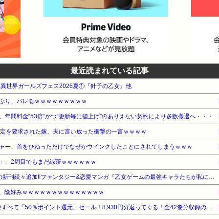
最近読まれている記事
WA 異世界ガールズフェス2026夏①『針子の乙女』他
ぶり、バレるｗｗｗｗｗｗｗｗｗ
年間料金“53倍”かつ“更新毎に値上げ”のありえない契約により多数撤退へ・・・
鑑定を要求された嫁、夫に言い放った衝撃の一言ｗｗｗｗ
ャー、首をひねっただけでなぜかウインクしたことにされてしまうｗｗｗ
」、2周目でもまだ緑茶ｗｗｗｗｗｗ
【期間限定無料】白泉社 話題の新刊続々追加!!ファンタジー&恋愛マンガ『乙女ゲームの最強キャラたちが私に執着する』他
ん、陰好みｗｗｗｗｗｗｗｗｗｗｗｗｗｗ
『ろくでなしBLUES』全25巻すべて「50％ポイント還元」セール！8,930円分返ってくる！全42巻分収録の文庫版！ヤンキー漫画の頂点！ジャンプ黄金期の伝説的な傑作