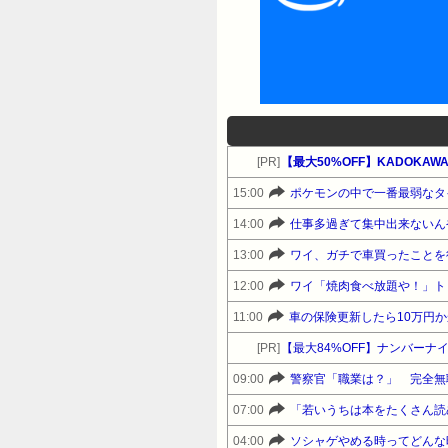
[PR]
【最大50%OFF】KADOKA
15:00
ポケモンの中で一番最弱なタ
14:00
仕事多過ぎて集中出来ないん
13:00
ワイ、ガチで車買ったことを
12:00
ワイ「焼肉食べ放題や！」ト
11:00
車の保険更新したら10万円
[PR]
【最大84%OFF】ナンバーナ
09:00
警察官「職業は？」 完全無
07:00
「若いうちは本をたくさん読
04:00
ソシャゲやめる時ってどんな