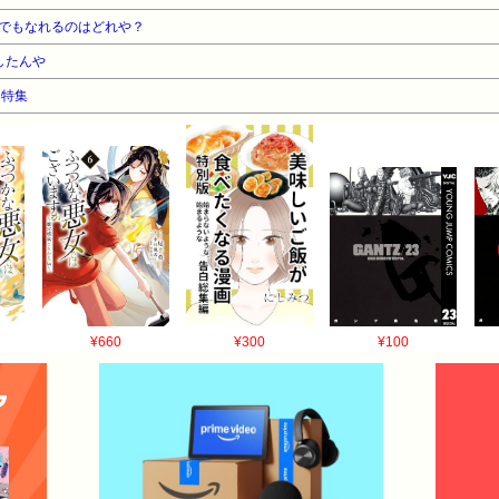
でもなれるのはどれや？
したんや
ス特集
¥660
¥300
¥100