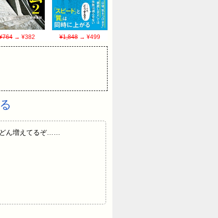
¥764
→ ¥382
¥1,848
→ ¥499
いる
々どんどん増えてるぞ……