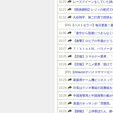
11:22
レースクイーンをしていた姉
11:21
【呪術廻戦】レジィの術式で
11:22
大谷翔平、第二打席で四球＆
[PR]
【ベストセラー】毎日更新！
11:00
「途中から急激につまらなく
10:27
【衝撃】ロピアの牛脂がどう
10:27
Ｔｉｋｔｏｋ社、パラメータ
10:25
【悲報】スマホゲー業界、「
10:26
[PR]
10:25
家庭用ゲーム機ビジネスって
10:24
10:26
中国海警局と中国海軍の船が
10:25
派遣のオッサンが「雰囲気」
10:23
【朗報】「上伊那ぼたん、酔