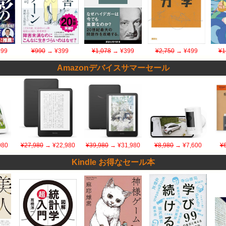
99
¥990
→ ¥399
¥1,078
→ ¥399
¥2,750
→ ¥499
¥1
Amazonデバイスサマーセール
980
¥27,980
→ ¥22,980
¥39,980
→ ¥31,980
¥8,980
→ ¥7,600
¥
Kindle お得なセール本