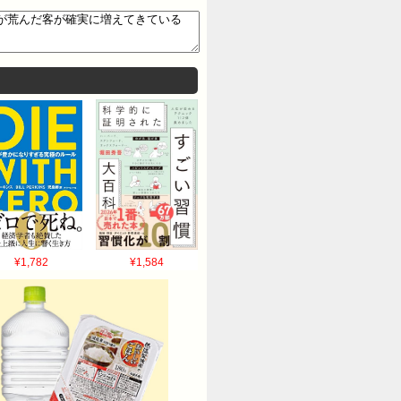
¥1,782
¥1,584