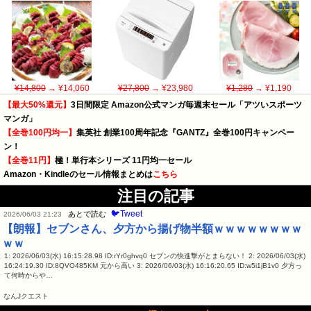
¥14,800
→ ¥14,060
¥27,800
→ ¥23,980
¥1,280
→ ¥1,190
【最大50%還元】
3日間限定 Amazon公式マンガ毎週末セール「アツいスポーツ
マンガ」
【全巻100円均一】
集英社 創業100周年記念『GANTZ』全巻100円キャンペー
ン！
【全巻11円】
極！単行本シリーズ 11円均一セール
Amazon・Kindleのセール情報まとめは
こちら
注目の記事
🐦Tweet
あとで読む
2026/06/03 21:23
【朗報】セブンさん、夕方から揚げ物半額ｗｗｗｗｗｗｗｗ
ｗｗ
1: 2026/06/03(水) 16:15:28.98 ID:rYr0ghvq0 セブンの快進撃がとまらない！ 2: 2026/06/03(水)
16:24:19.30 ID:8QVO485KM 元から高い 3: 2026/06/03(水) 16:16:20.65 ID:w5i1jB1v0 夕方っ
て何時からや…
なんJクエスト