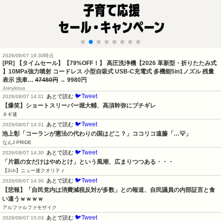
2026/08/07 18:30時点
[PR] 【タイムセール】【79%OFF！】 高圧洗浄機【2026 革新型・折りたたみ式
】10MPa強力噴射 コードレス 小型自吸式 USB-C充電式 多機能5in1ノズル 残量
表示 洗車…
47480円
→ 9980円
Joinylotus
🐦Tweet
あとで読む
2026/08/07 14:31
【爆笑】ショートスリーパー堀大輔、高須幹弥にブチギレ
ネギ速
🐦Tweet
あとで読む
2026/08/07 14:31
池上彰「コーランが憲法の代わりの国はどこ？」ココリコ遠藤「…💡」
なんJ PRIDE
🐦Tweet
あとで読む
2026/08/07 14:30
「片親の女だけはやめとけ」という風潮、広まりつつある・・・
【2ch】ニュー速クオリティ
🐦Tweet
あとで読む
2026/08/07 14:30
【悲報】「自民党内は消費減税反対が多数」との報道、自民議員の内部証言と食
い違うｗｗｗｗ
アルファルファモザイク
🐦Tweet
あとで読む
2026/08/07 15:03