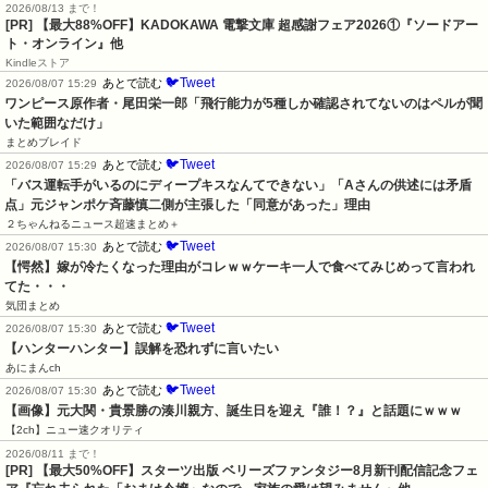
2026/08/13 まで！
[PR] 【最大88%OFF】KADOKAWA 電撃文庫 超感謝フェア2026①『ソードアー
ト・オンライン』他
Kindleストア
🐦Tweet
あとで読む
2026/08/07 15:29
ワンピース原作者・尾田栄一郎「飛行能力が5種しか確認されてないのはペルが聞
いた範囲なだけ」
まとめブレイド
🐦Tweet
あとで読む
2026/08/07 15:29
「バス運転手がいるのにディープキスなんてできない」「Aさんの供述には矛盾
点」元ジャンポケ斉藤慎二側が主張した「同意があった」理由
２ちゃんねるニュース超速まとめ＋
🐦Tweet
あとで読む
2026/08/07 15:30
【愕然】嫁が冷たくなった理由がコレｗｗケーキ一人で食べてみじめって言われ
てた・・・
気団まとめ
🐦Tweet
あとで読む
2026/08/07 15:30
【ハンターハンター】誤解を恐れずに言いたい
あにまんch
🐦Tweet
あとで読む
2026/08/07 15:30
【画像】元大関・貴景勝の湊川親方、誕生日を迎え『誰！？』と話題にｗｗｗ
【2ch】ニュー速クオリティ
2026/08/11 まで！
[PR] 【最大50%OFF】スターツ出版 ベリーズファンタジー8月新刊配信記念フェ