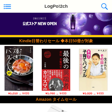
LogPo!2ch
Kindle日替わりセール ◆本日50冊が対象
¥1,210
→ ¥499
¥1,760
→ ¥499
¥1,320
→ ¥499
Amazon タイムセール