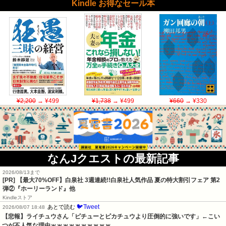
Kindle お得なセール本
¥2,200
→ ¥499
¥1,738
→ ¥499
¥660
→ ¥330
なんJクエストの最新記事
2026/08/13まで
[PR] 【最大70%OFF】白泉社 3週連続!!白泉社人気作品 夏の特大割引フェア 第2
弾②『ホーリーランド』他
Kindleストア
🐦Tweet
あとで読む
2026/08/07 18:48
【悲報】ライチュウさん「ピチューとピカチュウより圧倒的に強いです」←こい
つが不人気な理由ｗｗｗｗｗｗｗｗｗｗ