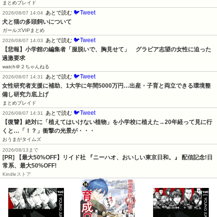
まとめブレイド
🐦Tweet
あとで読む
2026/08/07 14:04
犬と猫の多頭飼いについて
ガールズVIPまとめ
🐦Tweet
あとで読む
2026/08/07 14:03
【悲報】小学館の編集者「服脱いで、胸見せて」　グラビア志望の女性に迫った
過激要求
watch＠２ちゃんねる
🐦Tweet
あとで読む
2026/08/07 14:31
女性研究者支援に補助、1大学に年間5000万円…出産・子育と両立できる環境整
備し研究力底上げ
まとめブレイド
🐦Tweet
あとで読む
2026/08/07 14:31
【復讐】絶対に「植えてはいけない植物」を小学校に植えた→20年経って見に行
くと…「！？」衝撃の光景が・・・
おうまがタイムズ
2026/08/13まで
[PR] 【最大50%OFF】リイド社 『ニーハオ、おいしい東京日和。』 配信記念!日
常系、最大50%OFF!
Kindleストア