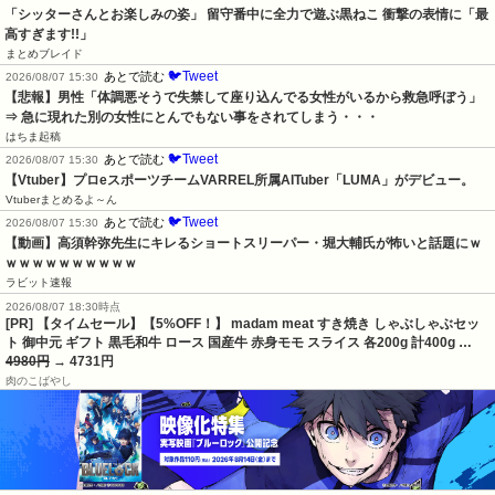
「シッターさんとお楽しみの姿」 留守番中に全力で遊ぶ黒ねこ 衝撃の表情に「最
高すぎます!!」
まとめブレイド
🐦Tweet
あとで読む
2026/08/07 15:30
【悲報】男性「体調悪そうで失禁して座り込んでる女性がいるから救急呼ぼう」
⇒ 急に現れた別の女性にとんでもない事をされてしまう・・・
はちま起稿
🐦Tweet
あとで読む
2026/08/07 15:30
【Vtuber】プロeスポーツチームVARREL所属AITuber「LUMA」がデビュー。
Vtuberまとめるよ～ん
🐦Tweet
あとで読む
2026/08/07 15:30
【動画】高須幹弥先生にキレるショートスリーパー・堀大輔氏が怖いと話題にｗ
ｗｗｗｗｗｗｗｗｗｗ
ラビット速報
2026/08/07 18:30時点
[PR] 【タイムセール】【5%OFF！】 madam meat すき焼き しゃぶしゃぶセッ
ト 御中元 ギフト 黒毛和牛 ロース 国産牛 赤身モモ スライス 各200g 計400g …
4980円
→ 4731円
肉のこばやし