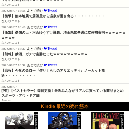
なんJクエスト
🐦Tweet
あとで読む
2026/08/07 18:44
【衝撃】熊本地震で居酒屋から温泉が湧き出る・・・・・・・・・
なんJクエスト
🐦Tweet
あとで読む
2026/08/07 18:40
【衝撃】憂国の士・河合ゆうすけ議員、埼玉県知事選に立候補表明ｗｗｗｗｗｗ
ｗｗｗｗ
なんJクエスト
🐦Tweet
あとで読む
2026/08/07 18:37
【朗報】禁酒、ガチで楽勝だったｗｗｗｗｗｗｗｗｗｗ
なんJクエスト
🐦Tweet
あとで読む
2026/08/07 18:32
【悲報】今夜の金ロー『借りぐらしのアリエッティ』ノーカット放
送・・・・・・・・・
なんJクエスト
2026/08/07
[PR] 【ベストセラー】毎日更新！最近みんながリアルに買っている商品まとめ
スポーツ・アウトドア編
Amazon
Kindle 最近の売れ筋本