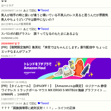
ｗｗ
はーとログ
🐦Tweet
あとで読む
2026/08/07 14:04
美人が相手の時と扱いが違うと嘆いている不美人のレス見ると思うんだが雰囲気
美人やちょうどいブサは眼中にないの？
おにひめちゃんの監視部屋
🐦Tweet
あとで読む
2026/08/07 14:02
スパロボの顔グラスレ　誰？ってなるのもたまにあるよな
GUNDAM.LOG
2026/08/07まで
[PR] 【期間限定無料】集英社 『来世ではちゃんとします』新刊配信中 ちょっと
エッチなまんがフェア
Kindleストア
2026/08/07 18:30時点
[PR] 【タイムセール】【19%OFF！】 【Amazon.co.jp限定】 ロジクール 静音
ワイヤレス トラックボール マウス MX ERGO S MXTB2d 無線 グラファイト …
17800円
→ 14480円
Logicool(ロジクール)
🐦Tweet
あとで読む
2026/08/07 14:04
？？？「国旗損壊罪に絶対反対！！！」←コイツの正体