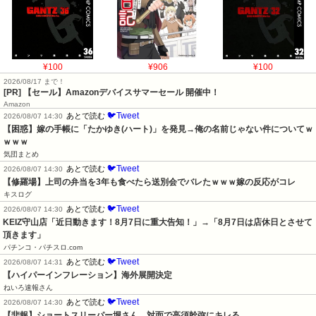
¥100
¥906
¥100
2026/08/17 まで！
[PR]
【セール】Amazonデバイスサマーセール 開催中！
Amazon
🐦Tweet
あとで読む
2026/08/07 14:30
【困惑】嫁の手帳に「たかゆき(ハート)」を発見→俺の名前じゃない件についてｗ
ｗｗｗ
気団まとめ
🐦Tweet
あとで読む
2026/08/07 14:30
【修羅場】上司の弁当を3年も食べたら送別会でバレたｗｗｗ嫁の反応がコレ
キスログ
🐦Tweet
あとで読む
2026/08/07 14:30
KEIZ守山店「近日動きます！8月7日に重大告知！」→「8月7日は店休日とさせて
頂きます」
パチンコ・パチスロ.com
🐦Tweet
あとで読む
2026/08/07 14:31
【ハイパーインフレーション】海外展開決定
ねいろ速報さん
🐦Tweet
あとで読む
2026/08/07 14:30
【悲報】ショートスリーパー堀さん、対面で高須幹弥にキレる