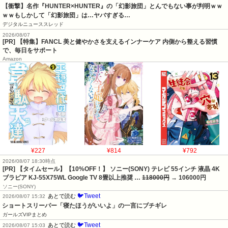
【衝撃】名作『HUNTER×HUNTER』の「幻影旅団」とんでもない事が判明ｗｗ
ｗｗもしかして「幻影旅団」は…ヤバすぎる…
デジタルニューススレッド
2026/08/07
[PR] 【特集】FANCL 美と健やかさを支えるインナーケア 内側から整える習慣
で、毎日をサポート
Amazon
¥227
¥814
¥792
2026/08/07 18:30時点
[PR] 【タイムセール】【10%OFF！】 ソニー(SONY) テレビ 55インチ 液晶 4K
ブラビア KJ-55X75WL Google TV 8畳以上推奨 …
118000円
→ 106000円
ソニー(SONY)
🐦Tweet
あとで読む
2026/08/07 15:32
ショートスリーパー「寝たほうがいいよ」の一言にブチギレ
ガールズVIPまとめ
🐦Tweet
あとで読む
2026/08/07 15:03