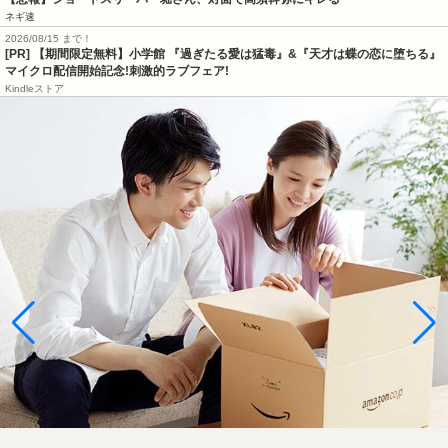
ネギ速
2026/08/15 まで！
[PR] 【期間限定無料】小学館 『過ぎたる愛は猛毒』&『天才は蝶の恋に堕ちる』
マイクロ配信開始記念!刺激的ラブフェア!
Kindleストア