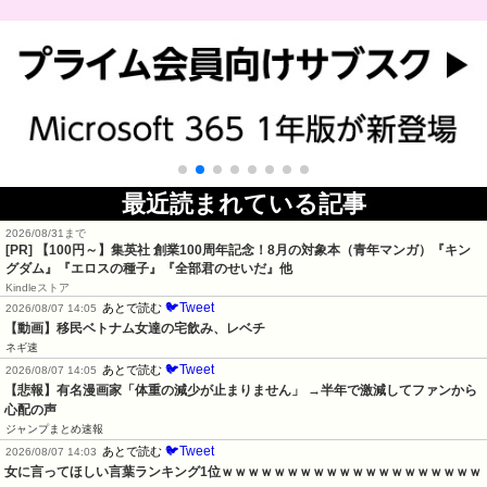
最近読まれている記事
2026/08/31まで
[PR]
【100円～】集英社 創業100周年記念！8月の対象本（青年マンガ）『キン
グダム』『エロスの種子』『全部君のせいだ』他
Kindleストア
🐦Tweet
あとで読む
2026/08/07 14:05
【動画】移民ベトナム女達の宅飲み、レベチ
ネギ速
🐦Tweet
あとで読む
2026/08/07 14:05
【悲報】有名漫画家「体重の減少が止まりません」 →半年で激減してファンから
心配の声
ジャンプまとめ速報
🐦Tweet
あとで読む
2026/08/07 14:03
女に言ってほしい言葉ランキング1位ｗｗｗｗｗｗｗｗｗｗｗｗｗｗｗｗｗｗｗｗ