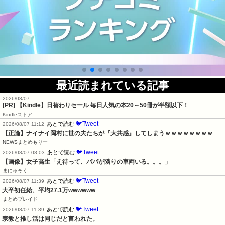
最近読まれている記事
2026/08/07
[PR]
【Kindle】日替わりセール 毎日人気の本20～50冊が半額以下！
Kindleストア
🐦Tweet
あとで読む
2026/08/07 11:12
【正論】ナイナイ岡村に世の夫たちが『大共感』してしまうｗｗｗｗｗｗｗｗ
NEWSまとめもりー
🐦Tweet
あとで読む
2026/08/07 08:03
【画像】女子高生「え待って、パパが隣りの車両いる。。。」
まにゅそく
🐦Tweet
あとで読む
2026/08/07 11:39
大卒初任給、平均27.1万wwwwww
まとめブレイド
🐦Tweet
あとで読む
2026/08/07 11:39
宗教と推し活は同じだと言われた。