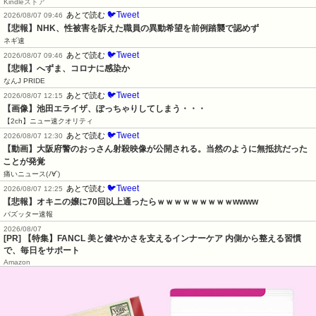
Kindleストア
🐦Tweet
あとで読む
2026/08/07 09:46
【悲報】NHK、性被害を訴えた職員の異動希望を前例踏襲で認めず
ネギ速
🐦Tweet
あとで読む
2026/08/07 09:46
【悲報】へずま、コロナに感染か
なんJ PRIDE
🐦Tweet
あとで読む
2026/08/07 12:15
【画像】池田エライザ、ぽっちゃりしてしまう・・・
【2ch】ニュー速クオリティ
🐦Tweet
あとで読む
2026/08/07 12:30
【動画】大阪府警のおっさん射殺映像が公開される。当然のように無抵抗だった
ことが発覚
痛いニュース(ﾉ∀`)
🐦Tweet
あとで読む
2026/08/07 12:25
【悲報】オキニの嬢に70回以上通ったらｗｗｗｗｗｗｗｗｗwwww
バズッター速報
2026/08/07
[PR] 【特集】FANCL 美と健やかさを支えるインナーケア 内側から整える習慣
で、毎日をサポート
Amazon