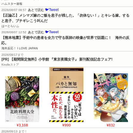
ハムスター速報
🐦Tweet
あとで読む
2026/08/07 08:57
【正論乙】メシマズ嫁のご飯を息子が残した。「勿体ない！」とキレる嫁。する
と息子、ブチギレこう叫んだ
はーとらいふ
🐦Tweet
あとで読む
2026/08/07 12:52
【熊本地震】手術中の患者を全力で守る医師の映像が世界で話題に！　海外の反
応。
海外反応！ I LOVE JAPAN
2026/08/17まで
[PR] 【期間限定無料】小学館 『東京夜職女子』 新刊配信記念フェア!
Kindleストア
¥3,168
¥990
¥832
2026/08/13 まで！