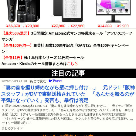
¥56,870
→ ¥29,800
¥27,980
→ ¥22,980
¥14,800
→ ¥9,900
【最大50%還元】
3日間限定 Amazon公式マンガ毎週末セール「アツいスポーツ
マンガ」
【全巻100円均一】
集英社 創業100周年記念『GANTZ』全巻100円キャンペー
ン！
【全巻11円】
極！単行本シリーズ 11円均一セール
Amazon・Kindleのセール情報まとめは
こちら
注目の記事
🐦Tweet
あとで読む
2026/06/03 21:18
「妻の首を握り締めながら壁に押し付け…」 元ドラ1「阪神
スタッフ」がDVで書類送検されていた 「あんたを殴るのが
平気になっていく」発言も、暴行は否定
1: 匿名 2026/06/03(水) 12:07:34 「妻の首を握り締めながら壁に押し付け…」 元ドラ1「阪神
スタッフ」がDVで書類送検されていた 「あんたを殴るのが平気になっていく」発言も、暴行は
否定（全文） | デイリー新潮娘に暴力を振るったとされ現行犯逮捕された阿部慎之助前監督
（47）がシーズン途中に電撃辞任した巨人を尻目に、ヤクルトと首位争いを繰り広げる阪神。…
デイリー新潮 3月8…
まとめブレイド