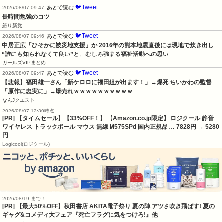
🐦Tweet
あとで読む
2026/08/07 09:47
長時間勉強のコツ
怒り新党
🐦Tweet
あとで読む
2026/08/07 09:46
中居正広「ひそかに被災地支援」か 2016年の熊本地震直後には現地で炊き出し 
“誰にも知られなくて良い”と、むしろ強まる福祉活動への思い
ガールズVIPまとめ
🐦Tweet
あとで読む
2026/08/07 09:47
【悲報】福田雄一さん「新ケロロに福田組が出ます！」→爆死 ちいかわの監督
「原作に忠実に」→爆売れｗｗｗｗｗｗｗｗｗｗ
なんJクエスト
2026/08/07 13:30時点
[PR] 【タイムセール】【33%OFF！】 【Amazon.co.jp限定】 ロジクール 静音
ワイヤレス トラックボール マウス 無線 M575SPd 国内正規品 …
7828円
→ 5280
円
Logicool(ロジクール)
2026/08/19 まで！
[PR] 【最大50%OFF】秋田書店 AKITA電子祭り 夏の陣 アツさ吹き飛ばす! 夏の
ギャグ&コメディ大フェア『死亡フラグに気をつけろ!』他