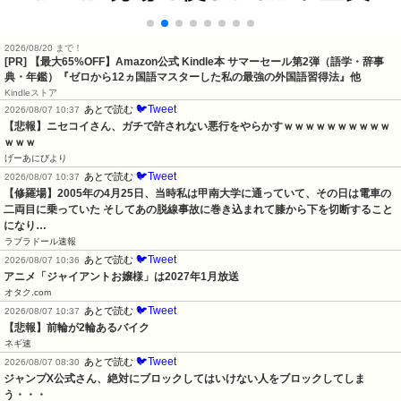
2026/08/20 まで！
[PR]
【最大65%OFF】Amazon公式 Kindle本 サマーセール第2弾（語学・辞事
典・年鑑）『ゼロから12ヵ国語マスターした私の最強の外国語習得法』他
Kindleストア
🐦Tweet
あとで読む
2026/08/07 10:37
【悲報】ニセコイさん、ガチで許されない悪行をやらかすｗｗｗｗｗｗｗｗｗｗ
ｗｗｗ
げーあにびより
🐦Tweet
あとで読む
2026/08/07 10:37
【修羅場】2005年の4月25日、当時私は甲南大学に通っていて、その日は電車の
二両目に乗っていた そしてあの脱線事故に巻き込まれて膝から下を切断すること
になり…
ラブラドール速報
🐦Tweet
あとで読む
2026/08/07 10:36
アニメ「ジャイアントお嬢様」は2027年1月放送
オタク.com
🐦Tweet
あとで読む
2026/08/07 10:37
【悲報】前輪が2輪あるバイク
ネギ速
🐦Tweet
あとで読む
2026/08/07 08:30
ジャンプX公式さん、絶対にブロックしてはいけない人をブロックしてしま
う・・・