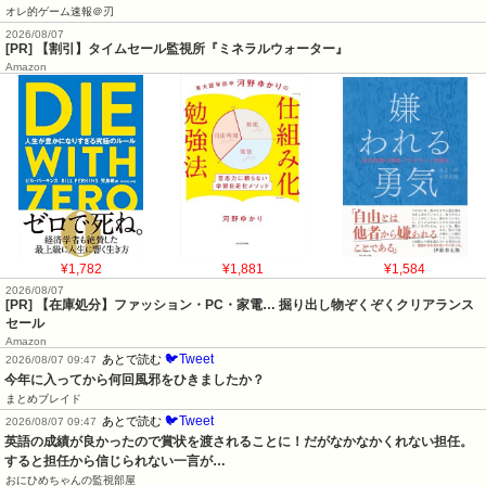
オレ的ゲーム速報＠刃
2026/08/07
[PR] 【割引】タイムセール監視所『ミネラルウォーター』
Amazon
¥1,782
¥1,881
¥1,584
2026/08/07
[PR] 【在庫処分】ファッション・PC・家電… 掘り出し物ぞくぞくクリアランス
セール
Amazon
🐦Tweet
あとで読む
2026/08/07 09:47
今年に入ってから何回風邪をひきましたか？
まとめブレイド
🐦Tweet
あとで読む
2026/08/07 09:47
英語の成績が良かったので賞状を渡されることに！だがなかなかくれない担任。
すると担任から信じられない一言が…
おにひめちゃんの監視部屋