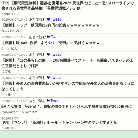
[PR] 【期間限定無料】講談社 夏電書2026 異世界でほっと一息! スローライフで
癒される異世界作品特集!『異世界辺境メシ』他
Kindleストア
🐦Tweet
あとで読む
2026/08/07 10:46
【朗報】アラブ、秋田県に2兆円の投資ｗｗｗｗｗｗｗｗｗ
なんJ PRIDE
🐦Tweet
あとで読む
2026/08/07 12:25
【画像】咲-saki-作者、ようやく『奇乳』に気付くｗｗｗｗ
ゲーム魔人
🐦Tweet
あとで読む
2026/08/07 10:20
【朗報】「ほの暮らしの庭」、100時間遊べてストーリーも面白いスタバレの上
位互換だとまじで好評
えび通
🐦Tweet
あとで読む
2026/08/07 10:20
【悲報】外国人の医療費未払いが多すぎたので病院が外国人の治療を断るように
なってしまう
ネギ速
🐦Tweet
あとで読む
2026/08/07 11:02
EAさん買収、完全完了。買収の借金を押し付けられて無事負債3兆2000億円に
mutyunのゲーム+αブログ
2026/08/07
[PR] 【マンガ】『新潮社』セール・キャンペーン中のマンガ本まとめ
Kindleストア