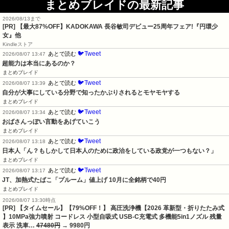
まとめブレイドの最新記事
2026/08/13まで
[PR] 【最大87%OFF】KADOKAWA 長谷敏司デビュー25周年フェア!『円環少
女』他
Kindleストア
🐦Tweet
あとで読む
2026/08/07 13:47
超能力は本当にあるのか？
まとめブレイド
🐦Tweet
あとで読む
2026/08/07 13:39
自分が大事にしている分野で知ったかぶりされるとモヤモヤする
まとめブレイド
🐦Tweet
あとで読む
2026/08/07 13:34
おばさんっぽい言動をあげていこう
まとめブレイド
🐦Tweet
あとで読む
2026/08/07 13:18
日本人「ん？もしかして日本人のために政治をしている政党が一つもない？」
まとめブレイド
🐦Tweet
あとで読む
2026/08/07 13:17
JT、加熱式たばこ「プルーム」値上げ 10月に全銘柄で40円
まとめブレイド
2026/08/07 13:30時点
[PR] 【タイムセール】【79%OFF！】 高圧洗浄機【2026 革新型・折りたたみ式
】10MPa強力噴射 コードレス 小型自吸式 USB-C充電式 多機能5in1ノズル 残量
表示 洗車…
47480円
→ 9980円