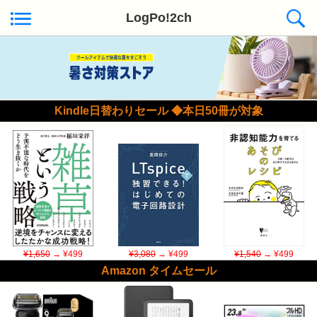
LogPo!2ch
Kindle日替わりセール ◆本日50冊が対象
¥1,650
→ ¥499
¥3,080
→ ¥499
¥1,540
→ ¥499
Amazon タイムセール