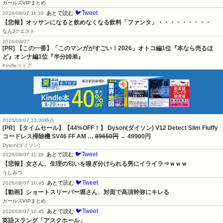
ガールズVIPまとめ
🐦Tweet
あとで読む
2026/08/07 11:39
【悲報】オッサンになると飲めなくなる飲料「ファンタ」・・・・・・・・・
なんJクエスト
2026/08/07
[PR] 【この一冊】「このマンガがすごい！2026」オトコ編1位『本なら売るほ
ど』オンナ編1位『半分姉弟』
Kindleストア
2026/08/07 13:30時点
[PR] 【タイムセール】【44%OFF！】 Dyson(ダイソン) V12 Detect Slim Fluffy
コードレス掃除機 SV46 FF AM …
89650円
→ 49900円
Dyson(ダイソン)
🐦Tweet
あとで読む
2026/08/07 11:39
【悲報】女さん、生理の匂いを嗅ぎ分けられる男にイライラ⇒ｗｗｗ
うしみつ
🐦Tweet
あとで読む
2026/08/07 10:45
【動画】ショートスリーパー堀さん、対面で高須幹弥にキレる
ガールズVIPまとめ
🐦Tweet
あとで読む
2026/08/07 10:45
英語スラング「アスクホール」