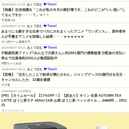
🐦Tweet
あとで読む
2026/08/07 11:05
【画像】生活保護女「これが私の今月の家計簿です。これのどこが“いい思い”し
てるんですか･･････？」⇒！！
不思議.net
🐦Tweet
あとで読む
2026/08/07 11:00
あまりにも酷すぎる出来でバカにされまくったアニメ『ワンダンス』、原作者本
人が手書きアニメを投稿した結果・・・ｗｗｗｗｗｗ
オレ的ゲーム速報＠刃
🐦Tweet
あとで読む
2026/08/07 09:21
不動産投資ファンド｢みんなで大家さん｣､約2881億円の債務超過 分配金の支払い
停止で出資者約2500人が集団訴訟中
理想ちゃんねる
🐦Tweet
あとで読む
2026/08/07 09:21
【悲報】「注文したことで欲求が満たされた」ジャンプグッズ43億円分を注文・
キャンセルしたか、32歳女逮捕
ネギ速
2026/08/07 13:00時点
[PR] 【タイムセール】【17%OFF！】 【訳あり】キリン 生茶 AUTUMN TEA
LATTE ほうじ茶ラテ 400ml 24本 お茶 ほうじ茶 ペットボトル …
2480円
→ 2051
円
キリンビバレッジ