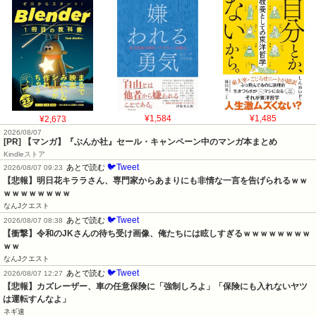
¥2,673
¥1,584
¥1,485
2026/08/07
[PR] 【マンガ】『ぶんか社』セール・キャンペーン中のマンガ本まとめ
Kindleストア
🐦Tweet
あとで読む
2026/08/07 09:23
【悲報】明日花キララさん、専門家からあまりにも非情な一言を告げられるｗｗ
ｗｗｗｗｗｗｗｗ
なんJクエスト
🐦Tweet
あとで読む
2026/08/07 08:38
【衝撃】令和のJKさんの待ち受け画像、俺たちには眩しすぎるｗｗｗｗｗｗｗｗ
ｗｗ
なんJクエスト
🐦Tweet
あとで読む
2026/08/07 12:27
【悲報】カズレーザー、車の任意保険に「強制しろよ」「保険にも入れないヤツ
は運転すんなよ」
ネギ速