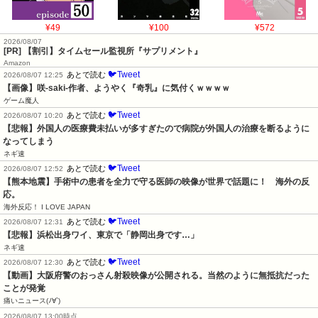
¥49
¥100
¥572
2026/08/07
[PR] 【割引】タイムセール監視所『サプリメント』
Amazon
🐦Tweet
あとで読む
2026/08/07 12:25
【画像】咲-saki-作者、ようやく『奇乳』に気付くｗｗｗｗ
ゲーム魔人
🐦Tweet
あとで読む
2026/08/07 10:20
【悲報】外国人の医療費未払いが多すぎたので病院が外国人の治療を断るように
なってしまう
ネギ速
🐦Tweet
あとで読む
2026/08/07 12:52
【熊本地震】手術中の患者を全力で守る医師の映像が世界で話題に！　海外の反
応。
海外反応！ I LOVE JAPAN
🐦Tweet
あとで読む
2026/08/07 12:31
【悲報】浜松出身ワイ、東京で「静岡出身です…」
ネギ速
🐦Tweet
あとで読む
2026/08/07 12:30
【動画】大阪府警のおっさん射殺映像が公開される。当然のように無抵抗だった
ことが発覚
痛いニュース(ﾉ∀`)
2026/08/07 13:00時点