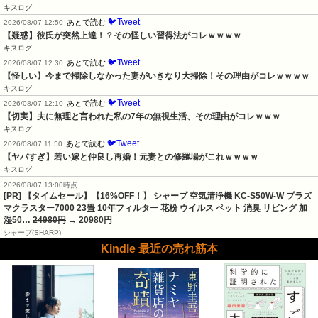
キスログ
🐦Tweet
あとで読む
2026/08/07 12:50
【疑惑】彼氏が突然上達！？その怪しい習得法がコレｗｗｗｗ
キスログ
🐦Tweet
あとで読む
2026/08/07 12:30
【怪しい】今まで掃除しなかった妻がいきなり大掃除！その理由がコレｗｗｗｗ
キスログ
🐦Tweet
あとで読む
2026/08/07 12:10
【切実】夫に無理と言われた私の7年の無視生活、その理由がコレｗｗｗ
キスログ
🐦Tweet
あとで読む
2026/08/07 11:50
【ヤバすぎ】若い嫁と仲良し再婚！元妻との修羅場がこれｗｗｗｗ
キスログ
2026/08/07 13:00時点
[PR] 【タイムセール】【16%OFF！】 シャープ 空気清浄機 KC-S50W-W プラズ
マクラスター7000 23畳 10年フィルター 花粉 ウイルス ペット 消臭 リビング 加
湿50…
24980円
→ 20980円
シャープ(SHARP)
Kindle 最近の売れ筋本