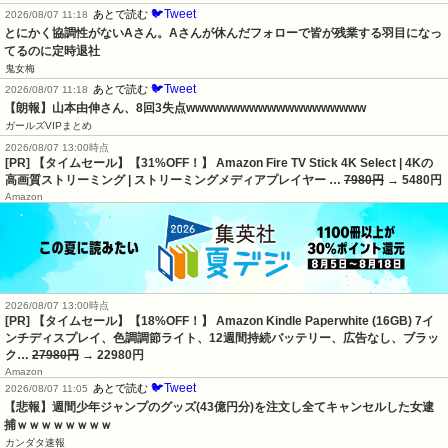
🐦Tweet
あとで読む
2026/08/07 11:18
とにかく協調性がないAさん。Aさんが休んだフォローで皆が残業する羽目になっ
てるのに定時退社
鬼女梅
🐦Tweet
あとで読む
2026/08/07 11:18
【朗報】山本由伸さん、8回3失点wwwwwwwwwwwwwwwwwwww
ガールズVIPまとめ
2026/08/07 13:00時点
[PR] 【タイムセール】【31%OFF！】 Amazon Fire TV Stick 4K Select | 4Kの
高画質ストリーミング | ストリーミングメディアプレイヤー …
7980円
→ 5480円
Amazon
2026/08/07 13:00時点
[PR] 【タイムセール】【18%OFF！】 Amazon Kindle Paperwhite (16GB) 7イ
ンチディスプレイ、色調調節ライト、12週間持続バッテリー、広告なし、ブラッ
ク…
27980円
→ 22980円
Amazon
🐦Tweet
あとで読む
2026/08/07 11:05
【悲報】週間少年ジャンプのグッズ(43億円分)を注文し全てキャンセルした女逮
捕ｗｗｗｗｗｗｗｗ
カンダタ速報