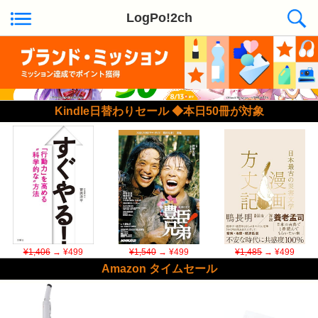
LogPo!2ch
Kindle日替わりセール ◆本日50冊が対象
¥1,406
→ ¥499
¥1,540
→ ¥499
¥1,485
→ ¥499
Amazon タイムセール