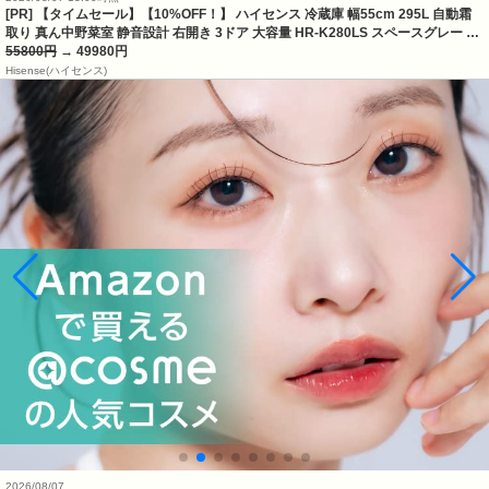
[PR] 【タイムセール】【10%OFF！】 ハイセンス 冷蔵庫 幅55cm 295L 自動霜
取り 真ん中野菜室 静音設計 右開き 3ドア 大容量 HR-K280LS スペースグレー …
55800円
→ 49980円
Hisense(ハイセンス)
2026/08/07