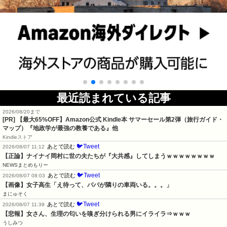
最近読まれている記事
2026/08/20まで
[PR]
【最大65%OFF】Amazon公式 Kindle本 サマーセール第2弾（旅行ガイド・
マップ）『地政学が最強の教養である』他
Kindleストア
🐦Tweet
あとで読む
2026/08/07 11:12
【正論】ナイナイ岡村に世の夫たちが『大共感』してしまうｗｗｗｗｗｗｗｗ
NEWSまとめもりー
🐦Tweet
あとで読む
2026/08/07 08:03
【画像】女子高生「え待って、パパが隣りの車両いる。。。」
まにゅそく
🐦Tweet
あとで読む
2026/08/07 11:39
【悲報】女さん、生理の匂いを嗅ぎ分けられる男にイライラ⇒ｗｗｗ
うしみつ