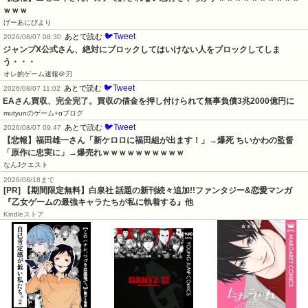
ｗｗｗ
げーあにびより
🐦Tweet
あとで読む
2026/08/07 08:30
ジャンプX公式さん、絶対にブロックしてはいけない人をブロックしてしま
う・・・
オレ的ゲーム速報＠刃
🐦Tweet
あとで読む
2026/08/07 11:02
EAさん買収、完全完了。買収の借金を押し付けられて無事負債3兆2000億円に
mutyunのゲーム+αブログ
🐦Tweet
あとで読む
2026/08/07 09:47
【悲報】福田雄一さん「新ケロロに福田組が出ます！」→爆死 ちいかわの監督
「原作に忠実に」→爆売れｗｗｗｗｗｗｗｗｗｗ
なんJクエスト
2026/08/18まで
[PR] 【期間限定無料】白泉社 話題の新刊続々追加!!ファンタジー&恋愛マンガ
『乙女ゲームの最強キャラたちが私に執着する』他
Kindleストア