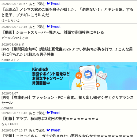
🐦Tweet
あとで読む
2026/08/07 08:57
【正論乙】メシマズ嫁のご飯を息子が残した。「勿体ない！」とキレる嫁。する
と息子、ブチギレこう叫んだ
はーとらいふ
🐦Tweet
あとで読む
2026/08/07 10:45
【動画】ショートスリーパー堀さん、対面で高須幹弥にキレる
ガールズVIPまとめ
2026/08/09まで
[PR] 【期間限定無料】講談社 夏電書2026 アツい気持ちが胸を打つ…! こんな男
子に守られたい!頼れる男子特集
Kindleストア
2026/08/07
[PR] 【在庫処分】ファッション・PC・家電… 掘り出し物ぞくぞくクリアランス
セール
Amazon
🐦Tweet
あとで読む
2026/08/07 10:46
【朗報】アラブ、秋田県に2兆円の投資ｗｗｗｗｗｗｗｗｗ
なんJ PRIDE
🐦Tweet
あとで読む
2026/08/07 10:37
【悲報】ニセコイさん、ガチで許されない悪行をやらかすｗｗｗｗｗｗｗｗｗｗ