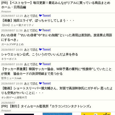
[PR] 【ベストセラー】毎日更新！最近みんながリアルに買っている商品まとめ
ホーム・日用品編
Amazon
🐦Tweet
あとで読む
2026/08/07 12:15
【画像】池田エライザ、ぽっちゃりしてしまう・・・
【2ch】ニュー速クオリティ
🐦Tweet
あとで読む
2026/08/07 11:56
れいわ信者「“れいわ信者”や“れいわ知能”といった表現は差別的。放送禁止用語
にするべき」
ガールズVIPまとめ
🐦Tweet
あとで読む
2026/08/07 10:00
シャウエッセン公式、こういうのでいいんだよ丼を作る
ネラーボイス
🐦Tweet
あとで読む
2026/08/07 10:00
【サッカー界激震】韓国サッカー協会、W杯予選の審判に“性接待”していたこと
が発覚　協会カードの決済明細まで見つかる
哲学ニュースnwk
🐦Tweet
あとで読む
2026/08/07 10:00
【動画】ショートスリーパー堀大輔さん、対面で高須幹弥氏にガチギレ 思ったよ
りも空気がヤバいことに・・・
オレ的ゲーム速報＠刃
2026/08/07
[PR] 【割引】タイムセール監視所『カラコン/コンタクトレンズ』
Amazon