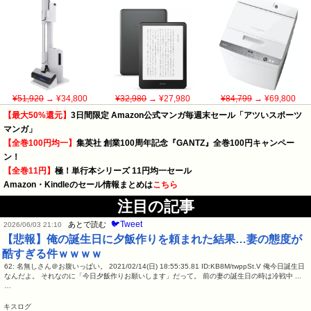
¥51,920
→ ¥34,800
¥32,980
→ ¥27,980
¥84,799
→ ¥69,800
【最大50%還元】
3日間限定 Amazon公式マンガ毎週末セール「アツいスポーツ
マンガ」
【全巻100円均一】
集英社 創業100周年記念『GANTZ』全巻100円キャンペー
ン！
【全巻11円】
極！単行本シリーズ 11円均一セール
Amazon・Kindleのセール情報まとめは
こちら
注目の記事
🐦Tweet
あとで読む
2026/06/03 21:10
【悲報】俺の誕生日に夕飯作りを頼まれた結果…妻の態度が
酷すぎる件ｗｗｗｗ
62: 名無しさん＠お腹いっぱい。 2021/02/14(日) 18:55:35.81 ID:KB8M/twppSt.V 俺今日誕生日
なんだよ。 それなのに「今日夕飯作りお願いします」だって。 前の妻の誕生日の時は冷戦中 ...
…
キスログ