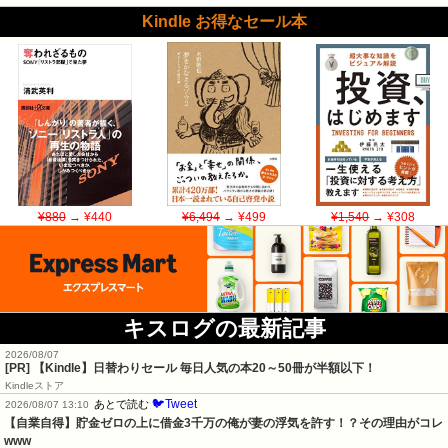
Kindle お得なセール本
¥880
→ ¥440
¥6,494
→ ¥499
¥1,540
→ ¥308
キスログの最新記事
2026/08/07
[PR]
【Kindle】日替わりセール 毎日人気の本20～50冊が半額以下！
Kindleストア
🐦Tweet
あとで読む
2026/08/07 13:10
【自業自得】貯金ゼロの上に借金3千万の俺が妻の浮気を許す！？その理由がコレ
www