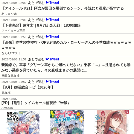
🐦Tweet
あとで読む
2026/08/06 22:00
【アイシールド21】阿含が栗田を罵倒するシーン、今読むと湿度が高すぎる
あにまんch
🐦Tweet
あとで読む
2026/08/06 22:00
【予告先発】達孝太｜8月7日 楽天戦｜18:00開始
ファイターズ王国
🐦Tweet
あとで読む
2026/08/06 21:59
【画像】昨季60本塁打・OPS.948のカル・ローリーさんの今季成績ｗｗｗｗｗｗ
ｗｗｗｗ
なんJクエスト
🐦Tweet
あとで読む
2026/08/06 21:57
新幹線で。車掌「グリーン車からご退出ください」乗客「…」→注意されても動
かない乗客を見ていたら、その直後まさかの展開に…
素敵な鬼女様
🐦Tweet
あとで読む
2026/08/06 21:57
【8月】婚活総合トピ【2026年】
鬼女梅
2026/08/07
[PR] 【割引】タイムセール監視所『米飯』
Amazon