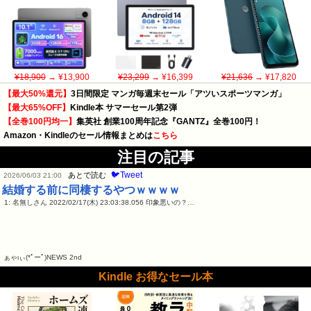
¥18,900
→ ¥13,900
¥23,299
→ ¥16,399
¥21,636
→ ¥17,820
【最大50%還元】
3日間限定 マンガ毎週末セール「アツいスポーツマンガ」
【最大65%OFF】
Kindle本 サマーセール第2弾
【全巻100円均一】
集英社 創業100周年記念『GANTZ』全巻100円！
Amazon・Kindleのセール情報まとめは
こちら
注目の記事
🐦Tweet
あとで読む
2026/06/03 21:00
結婚する前に同棲するやつｗｗｗｗ
1: 名無しさん 2022/02/17(木) 23:03:38.056 印象悪いの？…
ぁゃιぃ(*ﾟーﾟ)NEWS 2nd
Kindle お得なセール本