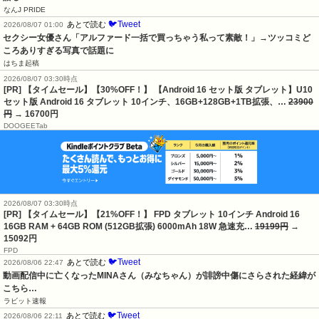
なんJ PRIDE
🐦Tweet
あとで読む
2026/08/07 01:00
セクシー女優さん「アルファード一括で買っちゃう私って素敵！」→ツッコミど
ころありすぎる写真で話題に
はちま起稿
2026/08/07 03:30時点
[PR] 【タイムセール】【30%OFF！】 【Android 16 セット版 タブレット】U10
セット版 Android 16 タブレット 10インチ、16GB+128GB+1TB拡張、…
23900
円
→ 16700円
DOOGEETab
2026/08/07 03:30時点
[PR] 【タイムセール】【21%OFF！】 FPD タブレット 10インチ Android 16
16GB RAM + 64GB ROM (512GB拡張) 6000mAh 18W 急速充…
19199円
→
15092円
FPD
🐦Tweet
あとで読む
2026/08/06 22:47
動画配信中に亡くなったMINAさん（みなちゃん）が誹謗中傷にさらされた経緯が
こちら…
ラビット速報
🐦Tweet
あとで読む
2026/08/06 22:11