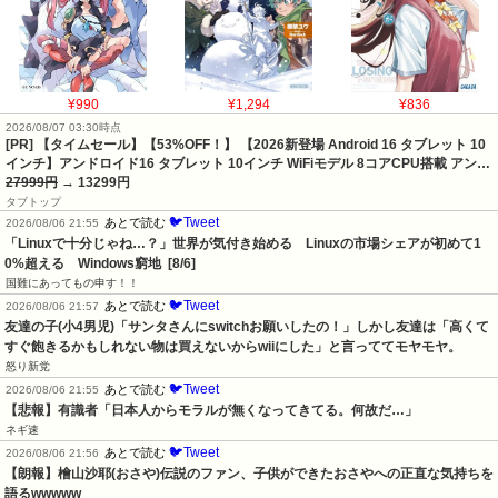
¥990
¥1,294
¥836
2026/08/07 03:30時点
[PR] 【タイムセール】【53%OFF！】 【2026新登場 Android 16 タブレット 10
インチ】アンドロイド16 タブレット 10インチ WiFiモデル 8コアCPU搭載 アン…
27999円
→ 13299円
タブトップ
🐦Tweet
あとで読む
2026/08/06 21:55
「Linuxで十分じゃね…？」世界が気付き始める　Linuxの市場シェアが初めて1
0%超える　Windows窮地  [8/6]
国難にあってもの申す！！
🐦Tweet
あとで読む
2026/08/06 21:57
友達の子(小4男児)「サンタさんにswitchお願いしたの！」しかし友達は「高くて
すぐ飽きるかもしれない物は買えないからwiiにした」と言っててモヤモヤ。
怒り新党
🐦Tweet
あとで読む
2026/08/06 21:55
【悲報】有識者「日本人からモラルが無くなってきてる。何故だ…」
ネギ速
🐦Tweet
あとで読む
2026/08/06 21:56
【朗報】檜山沙耶(おさや)伝説のファン、子供ができたおさやへの正直な気持ちを
語るwwwww