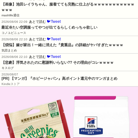
【画像】池田レイラちゃん、服着てても完熟に仕上がるｗｗｗｗｗｗｗｗｗｗｗ
ｗｗｗ
mashlife通信
🐦Tweet
あとで読む
2026/08/06 22:09
最近冷たい空調服ってやつが出てるらしくめっちゃ欲しい
コノユビニュース
🐦Tweet
あとで読む
2026/08/06 22:10
【煩悩】嫁が家出！一緒に消えた『貴重品』の詳細がヤバすぎたｗｗｗｗ
気団まとめ
🐦Tweet
あとで読む
2026/08/06 22:10
【悲劇】浮気されたのに慰謝料いらない?? その理由がコレｗｗｗｗ
キスログ
2026/08/07
[PR] 【マンガ】『ホビージャパン』高ポイント還元中のマンガまとめ
Kindleストア