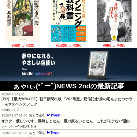
¥660
→ ¥330
¥1,320
→ ¥396
¥990
→ ¥495
ぁゃιぃ(*ﾟーﾟ)NEWS 2ndの最新記事
2026/08/14まで
[PR] 【最大50%OFF】朝日新聞出版 「203号室」配信記念!身の毛もよだつホラ
ー&サスペンスフェア
Kindleストア
🐦Tweet
あとで読む
2026/08/07 01:00
オタク←優しいです、浮気しません、暴力振るいません←これがモテない理由
ぁゃιぃ(*ﾟーﾟ)NEWS 2nd
🐦Tweet
あとで読む
2026/08/07 00:00