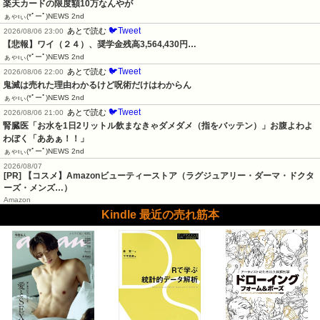
楽天カードの限度額10万なんやが
ぁゃιぃ(*ﾟーﾟ)NEWS 2nd
🐦Tweet
あとで読む
2026/08/06 23:00
【悲報】ワイ（２４）、奨学金残高3,564,430円…
ぁゃιぃ(*ﾟーﾟ)NEWS 2nd
🐦Tweet
あとで読む
2026/08/06 22:00
鬼滅は売れた理由わかるけど呪術だけはわからん
ぁゃιぃ(*ﾟーﾟ)NEWS 2nd
🐦Tweet
あとで読む
2026/08/06 21:00
腎臓医「お水を1日2リットル飲まなきゃダメダメ（指をバッテン）」お腹よわよ
わぼく「ああぁ！！」
ぁゃιぃ(*ﾟーﾟ)NEWS 2nd
2026/08/07
[PR] 【コスメ】Amazonビューティーストア（ラグジュアリー・ダーマ・ドクタ
ーズ・メンズ…）
Amazon
Kindle 最近の売れ筋本