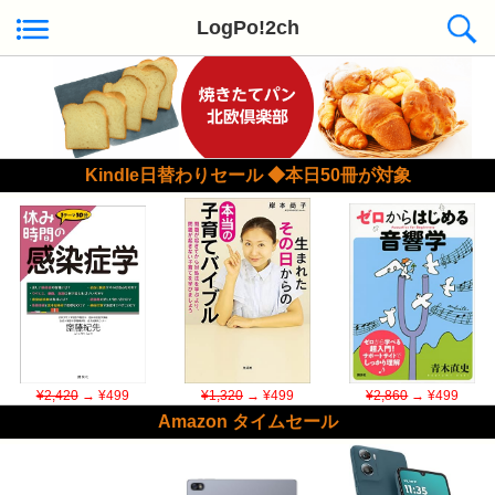
LogPo!2ch
Kindle日替わりセール ◆本日50冊が対象
¥2,420
→ ¥499
¥1,320
→ ¥499
¥2,860
→ ¥499
Amazon タイムセール