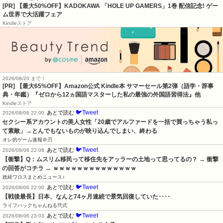
[PR] 【最大50%OFF】KADOKAWA 「HOLE UP GAMERS」1巻 配信記念! ゲー
ム世界で大活躍フェア
Kindleストア
2026/08/20 まで！
[PR]
【最大65%OFF】Amazon公式 Kindle本 サマーセール第2弾（語学・辞事
典・年鑑）『ゼロから12ヵ国語マスターした私の最強の外国語習得法』他
Kindleストア
🐦Tweet
あとで読む
2026/08/06 22:00
セクシー系アカウントの美人女性「20歳でアルファードを一括で買っちゃう私っ
て素敵」→とんでもないものが映り込んでしまい、終わる
オレ的ゲーム速報＠刃
🐦Tweet
あとで読む
2026/08/06 22:08
【衝撃】Q：ムスリム移民って移住先をアッラーの土地って思ってるの？ → 衝撃
の回答がコチラ → ｗｗｗｗｗｗｗｗｗｗｗｗｗｗ
政経ワロスまとめニュース♪
🐦Tweet
あとで読む
2026/08/06 22:00
【戦後最長】日本、なんと74ヶ月連続で景気回復していた‥‥
ライフハックちゃんねる弐式
🐦Tweet
あとで読む
2026/08/06 23:03