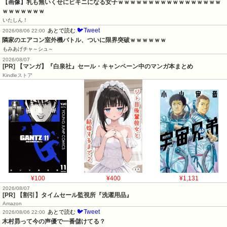
【画像】乳も無いくせにビキニになる女子ｗｗｗｗｗｗｗｗｗｗｗｗｗｗｗｗｗ
ｗｗｗｗｗｗｗ
いたしん！
🐦Tweet
あとで読む
2026/08/06 22:00
隣家のエアコン室外機バトル、ついに限界突破ｗｗｗｗｗｗ
もみあげチャ～シュ～
2026/08/07
[PR] 【マンガ】『白泉社』セール・キャンペーン中のマンガ本まとめ
Kindleストア
¥100
¥400
¥1,131
2026/08/07
[PR] 【割引】タイムセール監視所『洗濯用品』
Amazon
🐦Tweet
あとで読む
2026/08/06 22:00
木村昴って今の声優で一番儲けてる？