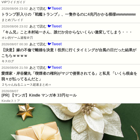
VIPワイドガイド
🐦Tweet
あとで読む
2026/08/06 23:02
トランプ肝入りの「戦艦トランプ」、一隻作るのに4兆円かかる模様wwwwwww
まとめブレイド
🐦Tweet
あとで読む
2026/08/06 23:02
「キム兄」こと木村祐一さん、誰だか分からないくらい激変してしまう・・・
オレ的ゲーム速報＠刃
🐦Tweet
あとで読む
2026/08/07 00:30
【決意】嫁の不倫で離婚を決意！役所に行くタイミングが台風の日だった結果が
こちらｗｗｗｗ
キスログ
🐦Tweet
あとで読む
2026/08/06 21:59
愛煙家・岸谷蘭丸「喫煙者の権利がマジで侵害されてる」と私見 「いくら税金を
我々が払ってるんだと」
２ちゃんねるニュース超速まとめ＋
2026/08/07
[PR] 【マンガ】Kindle マンガ本 33円セール
Kindleストア