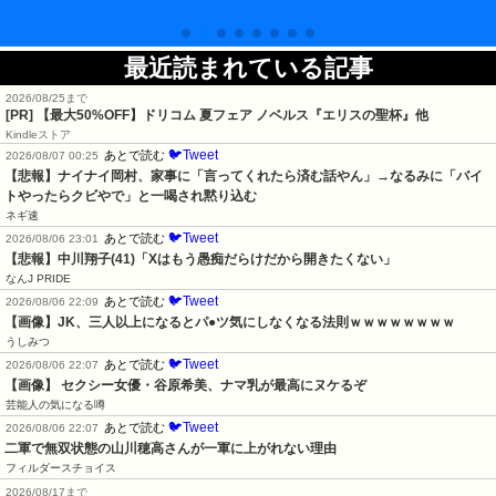
最近読まれている記事
2026/08/25まで
[PR]
【最大50%OFF】ドリコム 夏フェア ノベルス『エリスの聖杯』他
Kindleストア
🐦Tweet
あとで読む
2026/08/07 00:25
【悲報】ナイナイ岡村、家事に「言ってくれたら済む話やん」→なるみに「バイ
トやったらクビやで」と一喝され黙り込む
ネギ速
🐦Tweet
あとで読む
2026/08/06 23:01
【悲報】中川翔子(41)「Xはもう愚痴だらけだから開きたくない」
なんJ PRIDE
🐦Tweet
あとで読む
2026/08/06 22:09
【画像】JK、三人以上になるとパ●ツ気にしなくなる法則ｗｗｗｗｗｗｗｗ
うしみつ
🐦Tweet
あとで読む
2026/08/06 22:07
【画像】 セクシー女優・谷原希美、ナマ乳が最高にヌケるぞ
芸能人の気になる噂
🐦Tweet
あとで読む
2026/08/06 22:07
二軍で無双状態の山川穂高さんが一軍に上がれない理由
フィルダースチョイス
2026/08/17まで