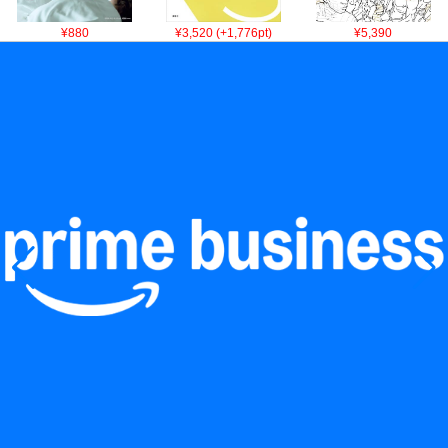
¥880
¥3,520 (+1,776pt)
¥5,390