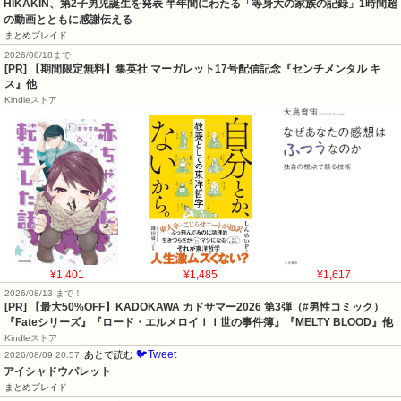
HIKAKIN、第2子男児誕生を発表 半年間にわたる「等身大の家族の記録」1時間超
の動画とともに感謝伝える
まとめブレイド
2026/08/18まで
[PR] 【期間限定無料】集英社 マーガレット17号配信記念『センチメンタル キ
ス』他
Kindleストア
¥1,401
¥1,485
¥1,617
2026/08/13 まで！
[PR]
【最大50%OFF】KADOKAWA カドサマー2026 第3弾（#男性コミック）
『Fateシリーズ』『ロード・エルメロイＩＩ世の事件簿』『MELTY BLOOD』他
Kindleストア
🐦Tweet
あとで読む
2026/08/09 20:57
アイシャドウパレット
まとめブレイド