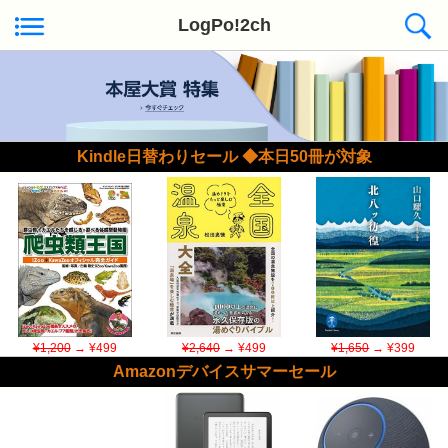
LogPo!2ch
Kindle日替わりセール ◆本日50冊が対象
¥1,200
→ ¥499
¥2,640
→ ¥499
¥1,650
→ ¥399
Amazonデバイスサマーセール