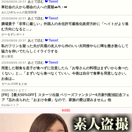
🐦Tweet
あとで読む
2026/08/09 20:57
車社会の人から都会の人への質疑🚗🏃♀️➡️
おにひめちゃんの監視部屋
🐦Tweet
あとで読む
2026/08/09 20:57
膳場貴子「非常に厳しい」外国人の永住許可厳格化政府方針に「ヘイトがより進
む方向になると…」
がーるずレポート
🐦Tweet
あとで読む
2026/08/09 20:57
私のフリンを疑った夫が共通の友人やら仲のいい夫同僚やらに噂を撒き散らして
協力を仰いでたらしくイライラする
怒り新党
🐦Tweet
あとで読む
2026/08/09 20:57
用意した朝食を息子が食べずに注意したら「お母さんの料理はまずいから食べた
くない」と…「まずいなら食べなくていい。今後は自分で食事を用意しなさい。
お金は...
ガールズVIPまとめ
2026/08/11 まで！
[PR] 【最大50%OFF】スターツ出版 ベリーズファンタジー8月新刊配信記念フェ
ア『忘れ去られた「おまけ令嬢」なので、家族の愛は望みません』他
Kindleストア
¥490