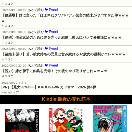
キスログ
🐦Tweet
あとで読む
2026/08/10 00:50
【修羅場】姑に言った「はよﾀﾋねクソババア」発言の結末がヤバすぎた件ｗｗｗ
ｗ
キスログ
🐦Tweet
あとで読む
2026/08/10 00:30
【絶望】借金返済のために体を売った結果…彼氏にバレて修羅場にｗｗｗｗ
キスログ
🐦Tweet
あとで読む
2026/08/10 00:10
【後始末係り】若い彼女持ちの元旦と営み続ける32歳女の役割がコレｗｗｗｗ
キスログ
🐦Tweet
あとで読む
2026/08/09 23:50
【脱力】嫁が勝手に釣具を売却！その後のやり取りがこれｗｗｗｗ
キスログ
2026/08/20 まで！
[PR]
【最大50%OFF】KADOKAWA カドサマー2026 第4弾
Kindleストア
Kindle 最近の売れ筋本