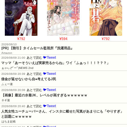
¥792
¥594
¥792
2026/08/10
[PR] 【割引】タイムセール監視所『洗濯用品』
Amazon
🐦Tweet
あとで読む
2026/08/09 21:00
マッマ「あーそういえば実家売るからね」ワイ「ふぁっ！！！？？？」
ぁゃιぃ(*ﾟーﾟ)NEWS 2nd
🐦Tweet
あとで読む
2026/08/09 20:39
借金が返せないから自●考えてるJ民
ふぇー速
🐦Tweet
あとで読む
2026/08/09 20:06
【画像】最近の水着JK、レベルが高すぎるｗｗｗｗｗｗ
ネギ速
🐦Tweet
あとで読む
2026/08/09 20:40
人気女性ユーチューバーさん、インスタに載せた写真があまりにも「やりすぎ」
と話題にｗｗｗｗｗ
はちま起稿