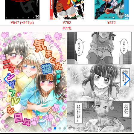
¥647 (+547pt)
¥792
¥572
¥770