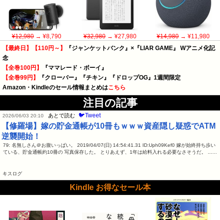
¥12,980
→ ¥8,790
¥32,980
→ ¥27,980
¥14,980
→ ¥11,980
【最終日】【110円～】
『ジャンケットバンク』×『LIAR GAME』 Wアニメ化記
念
【全巻100円】
『ママレード・ボーイ』
【全巻99円】
『クローバー』『チキン』『ドロップOG』1週間限定
Amazon・Kindleのセール情報まとめは
こちら
注目の記事
🐦Tweet
あとで読む
2026/06/03 20:10
【修羅場】嫁の貯金通帳が10冊もｗｗｗ資産隠し疑惑でATM
逆襲開始！
79: 名無しさん＠お腹いっぱい。 2019/04/07(日) 14:54:41.31 ID:Uph09Kef0 嫁が始終持ち歩い
ている、貯金通帳約10冊の 写真保存した。 とりあえず、1年は給料入れる必要なさそうだ。 ...…
キスログ
Kindle お得なセール本