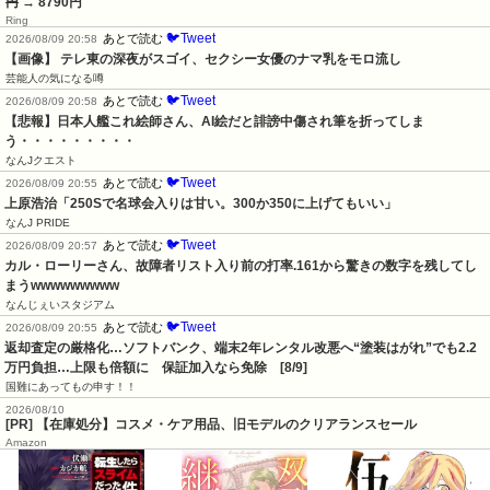
円
→ 8790円
Ring
🐦Tweet
あとで読む
2026/08/09 20:58
【画像】 テレ東の深夜がスゴイ、セクシー女優のナマ乳をモロ流し
芸能人の気になる噂
🐦Tweet
あとで読む
2026/08/09 20:58
【悲報】日本人艦これ絵師さん、AI絵だと誹謗中傷され筆を折ってしま
う・・・・・・・・・
なんJクエスト
🐦Tweet
あとで読む
2026/08/09 20:55
上原浩治「250Sで名球会入りは甘い。300か350に上げてもいい」
なんJ PRIDE
🐦Tweet
あとで読む
2026/08/09 20:57
カル・ローリーさん、故障者リスト入り前の打率.161から驚きの数字を残してし
まうwwwwwwwww
なんじぇいスタジアム
🐦Tweet
あとで読む
2026/08/09 20:55
返却査定の厳格化…ソフトバンク、端末2年レンタル改悪へ“塗装はがれ”でも2.2
万円負担…上限も倍額に　保証加入なら免除　[8/9]
国難にあってもの申す！！
2026/08/10
[PR] 【在庫処分】コスメ・ケア用品、旧モデルのクリアランスセール
Amazon