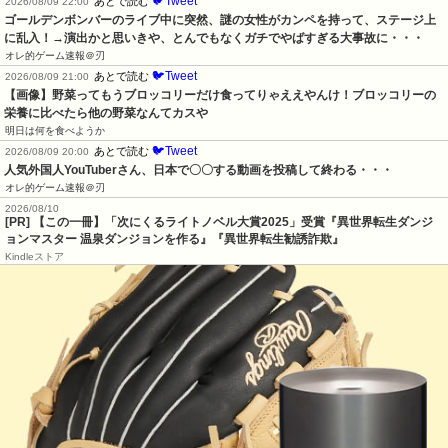
🐦Tweet
あとで読む
2026/08/09 22:00
ゴールデンボンバーのライブ中に突然、謎の女性がカンペを持って、ステージ上
に乱入！→演出かと思いきや、とんでもなくガチでやばすぎる大事故に・・・
オレ的ゲーム速報＠刃
🐦Tweet
あとで読む
2026/08/09 21:00
【画像】野菜ってもうブロッコリーだけ食ってりゃええやんけ！ブロッコリーの
栄養に比べたら他の野菜なんてカスや
明日は何を食べようか
🐦Tweet
あとで読む
2026/08/09 20:00
人気外国人YouTuberさん、日本で〇〇する動画を投稿して終わる・・・
オレ的ゲーム速報＠刃
2026/08/10
[PR] 【この一冊】「次にくるライトノベル大賞2025」受賞『異世界転生ダンジ
ョンマスター 温泉ダンジョンを作る』『異世界転生勧誘詐欺』
Kindleストア