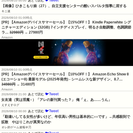
🐦Tweet
あとで読む
2026/08/10 00:00
【画像】ひきこもり娘（27）、自立支援センターの酷いスパルタ指導に屈する
キニ速
2026/08/10 01:00時点
[PR] 【Amazonデバイスサマーセール】【15%OFF！】 Kindle Paperwhite シグ
ニチャーエディション (32GB) 7インチディスプレイ、明るさ自動調整、色調調節
ラ…
32980円
→ 27980円
Amazon
2026/08/10 01:00時点
[PR] 【Amazonデバイスサマーセール】【10%OFF！】 Amazon Echo Show 8
(エコーショー8) 最新モデル (2025年発売) - シームレスな新デザイン、8.7…
34980円
→ 31480円
Amazon
🐦Tweet
あとで読む
2026/08/09 21:00
女友達（実は淫魔♀）「アレの新刊買った？」 俺「ぇ、あ……うん」
えすえすログ
🐦Tweet
あとで読む
2026/08/10 00:00
「勘違いしてる女性が多いけど、年収高い男性は基本的に○○です」→共感殺到で
拡散　やはりこれが真実なのか
オレ的ゲーム速報＠刃