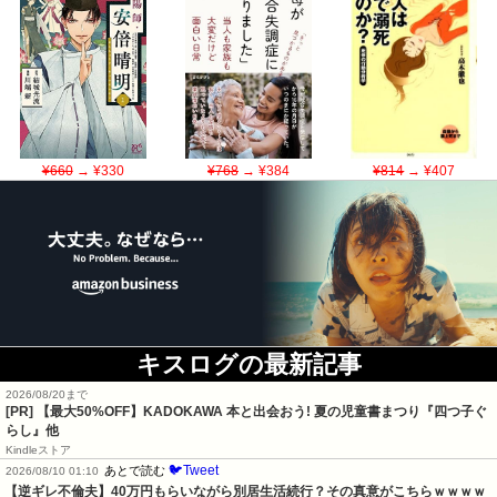
¥660
→ ¥330
¥768
→ ¥384
¥814
→ ¥407
キスログの最新記事
2026/08/20まで
[PR]
【最大50%OFF】KADOKAWA 本と出会おう! 夏の児童書まつり『四つ子ぐ
らし』他
Kindleストア
🐦Tweet
あとで読む
2026/08/10 01:10
【逆ギレ不倫夫】40万円もらいながら別居生活続行？その真意がこちらｗｗｗｗ