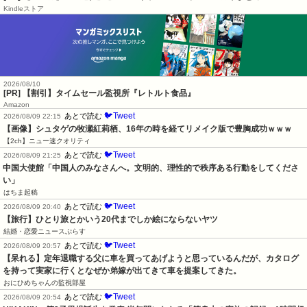
Kindleストア
2026/08/10
[PR] 【割引】タイムセール監視所『レトルト食品』
Amazon
🐦Tweet
あとで読む
2026/08/09 22:15
【画像】シュタゲの牧瀬紅莉栖、16年の時を経てリメイク版で豊胸成功ｗｗｗ
【2ch】ニュー速クオリティ
🐦Tweet
あとで読む
2026/08/09 21:25
中国大使館「中国人のみなさんへ。文明的、理性的で秩序ある行動をしてくださ
い」
はちま起稿
🐦Tweet
あとで読む
2026/08/09 20:40
【旅行】ひとり旅とかいう20代までしか絵にならないヤツ
結婚・恋愛ニュースぷらす
🐦Tweet
あとで読む
2026/08/09 20:57
【呆れる】定年退職する父に車を買ってあげようと思っているんだが、カタログ
を持って実家に行くとなぜか弟嫁が出てきて車を提案してきた。
おにひめちゃんの監視部屋
🐦Tweet
あとで読む
2026/08/09 20:54