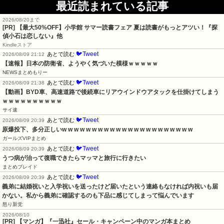
最近読まれている記事
2026/08/20まで
[PR]
【最大50%OFF】小学館 サマー読書フェア 夏は読書がもっとアツい！『探
偵小石は恋しない』他
Kindleストア
🐦Tweet
あとで読む
2026/08/09 21:12
【速報】日本の防衛省、ようやく気づいた模様ｗｗｗｗｗ
NEWSまとめもりー
🐦Tweet
あとで読む
2026/08/09 21:38
【動画】BYD車、高速道路で後続車にリアウインドウアタックを仕掛けてしまう
ｗｗｗｗｗｗｗｗｗｗ
サイ速
🐦Tweet
あとで読む
2026/08/09 20:39
原爆投下、多分正しいw w w w w w w w w w w w w w w w w w w w w w
ガールズVIPまとめ
🐦Tweet
あとで読む
2026/08/09 20:39
うつ病が治って復職できたらマッマと旅行に行きたい
まとめブレイド
🐦Tweet
あとで読む
2026/08/09 20:39
義弟に結婚祝いと入学祝いを送ったけど届いたという連絡もなければ内祝いも届
かない。私から義弟に確認するのも下品に感じてしまって悩んでいます
怒り新党
2026/08/10
[PR] 【マンガ】『一迅社』セール・キャンペーン中のマンガ本まとめ