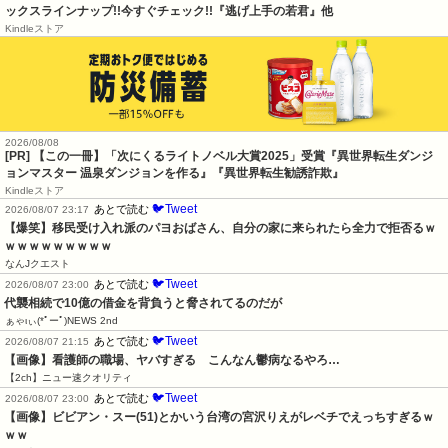
ックスラインナップ!!今すぐチェック!!『逃げ上手の若君』他
Kindleストア
2026/08/08
[PR] 【この一冊】「次にくるライトノベル大賞2025」受賞『異世界転生ダンジ
ョンマスター 温泉ダンジョンを作る』『異世界転生勧誘詐欺』
Kindleストア
🐦Tweet
あとで読む
2026/08/07 23:17
【爆笑】移民受け入れ派のパヨおばさん、自分の家に来られたら全力で拒否るｗ
ｗｗｗｗｗｗｗｗｗ
なんJクエスト
🐦Tweet
あとで読む
2026/08/07 23:00
代襲相続で10億の借金を背負うと脅されてるのだが
ぁゃιぃ(*ﾟーﾟ)NEWS 2nd
🐦Tweet
あとで読む
2026/08/07 21:15
【画像】看護師の職場、ヤバすぎる　こんなん鬱病なるやろ…
【2ch】ニュー速クオリティ
🐦Tweet
あとで読む
2026/08/07 23:00
【画像】ビビアン・スー(51)とかいう台湾の宮沢りえがレベチでえっちすぎるｗ
ｗｗ