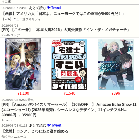
キニ速
🐦Tweet
あとで読む
2026/08/07 23:00
【画像】アメリカ人「日本よ、ニューヨークではこの寿司が6400円だ！」
【2ch】ニュー速クオリティ
2026/08/08
[PR] 【この一冊】「本屋大賞2026」大賞受賞作『イン・ザ・メガチャーチ』
Kindleストア
¥1,100
¥1,540
¥396
2026/08/08 02:30時点
[PR] 【Amazonデバイスサマーセール】【10%OFF！】 Amazon Echo Show 11
(エコーショー11) (2025年発売) - シームレスなデザイン、11インチフルH…
39980円
→ 35980円
Amazon
🐦Tweet
あとで読む
2026/08/08 01:13
【悲報】ロシア、じわじわと逝き始める
働くモノニュース