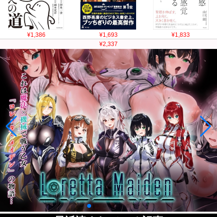
¥1,386
¥1,693
¥1,833
¥2,337