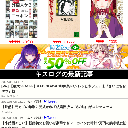
¥1,386
→ ¥499
¥660
→ ¥330
¥869
→ ¥330
キスログの最新記事
2026/08/13まで
[PR] 【最大50%OFF】KADOKAWA 簡単!美味い!レシピ本フェア①『まいにちお
やつ』他
Kindleストア
🐦Tweet
あとで読む
2026/08/08 02:10
【唖然】元カノの母親に見抜かれて結婚挫折 → その理由がコレｗｗｗｗ
キスログ
🐦Tweet
あとで読む
2026/08/08 01:50
【小姑図々しい】新婚初のお祝いが豪華すぎ？！カバンに時計7万円の請求後に訪