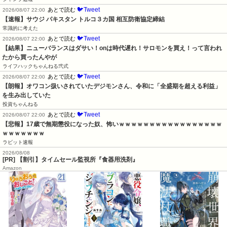
🐦Tweet
あとで読む
2026/08/07 22:00
【速報】サウジ パキスタン トルコ３カ国 相互防衛協定締結
常識的に考えた
🐦Tweet
あとで読む
2026/08/07 22:00
【結果】ニューバランスはダサい！onは時代遅れ！サロモンを買え！って言われ
たから買ったんやが
ライフハックちゃんねる弐式
🐦Tweet
あとで読む
2026/08/07 22:00
【朗報】オワコン扱いされていたデジモンさん、令和に「全盛期を超える利益」
を生み出していた
投資ちゃんねる
🐦Tweet
あとで読む
2026/08/07 22:00
【悲報】17歳で無期懲役になった奴、怖いｗｗｗｗｗｗｗｗｗｗｗｗｗｗｗｗｗ
ｗｗｗｗｗｗｗ
ラビット速報
2026/08/08
[PR] 【割引】タイムセール監視所『食器用洗剤』
Amazon