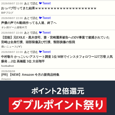
🐦Tweet
あとで読む
2026/08/07 22:00
おっパブ行ってきた結果ｗｗｗｗｗｗｗｗｗｗｗｗｗｗｗｗｗｗｗｗ
BIPブログ
🐦Tweet
あとで読む
2026/08/07 22:00
声優の声でAI動画作ってる人達、終了へ
オレ的ゲーム速報＠刃
🐦Tweet
あとで読む
2026/08/07 22:00
【芸能】元EXILE・黒木啓司、妻・宮崎麗果被告へのDV事案で逮捕されていた　
宮崎は全身打撲、頭部裂傷及び打撲、頸部損傷の怪我
痛いニュース(ﾉ∀`)
🐦Tweet
あとで読む
2026/08/07 22:00
中村敬斗 かっこいいアスリート調査 1位 W杯でインスタフォロワー127万増 人気
爆発 …2位 高橋藍 3位 大谷翔平
footballnet
2026/08/08
[PR] 【NEW】Amazon 今月の新商品特集
Amazon