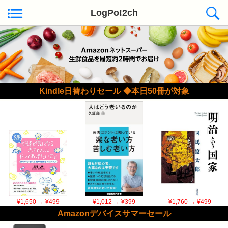
LogPo!2ch
Kindle日替わりセール ◆本日50冊が対象
¥1,650
→ ¥499
¥1,012
→ ¥399
¥1,760
→ ¥499
Amazonデバイスサマーセール