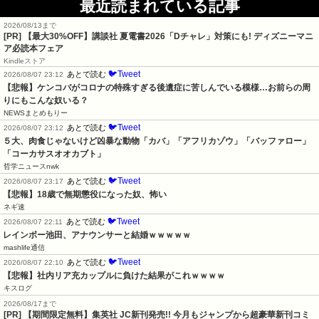
最近読まれている記事
2026/08/13まで
[PR] 【最大30%OFF】講談社 夏電書2026「Dチャレ」対策にも! ディズニーマニ
ア必読本フェア
Kindleストア
🐦Tweet
あとで読む
2026/08/07 23:12
【悲報】ケンコバがコロナの特殊すぎる後遺症に苦しんでいる模様…お前らの周
りにもこんな奴いる？
NEWSまとめもりー
🐦Tweet
あとで読む
2026/08/07 23:12
５大、肉食じゃないけど凶暴な動物「カバ」「アフリカゾウ」「バッファロー」
「コーカサスオオカブト」
哲学ニュースnwk
🐦Tweet
あとで読む
2026/08/07 23:17
【悲報】18歳で無期懲役になった奴、怖い
ネギ速
🐦Tweet
あとで読む
2026/08/07 22:11
レインボー池田、アナウンサーと結婚ｗｗｗｗｗ
mashlife通信
🐦Tweet
あとで読む
2026/08/07 22:10
【悲報】社内リア充カップルに負けた結果がこれｗｗｗｗ
キスログ
2026/08/17まで
[PR] 【期間限定無料】集英社 JC新刊発売!! 今月もジャンプから超豪華新刊コミ