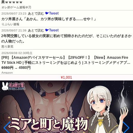
果ｗｗｗｗｗ
オレ的ゲーム速報＠刃
🐦Tweet
あとで読む
2026/08/07 23:23
カツ丼屋さん「あかん、カツ丼が美味しすぎる……せや！」
りぷらい速報
🐦Tweet
あとで読む
2026/08/07 21:39
2年間交際している彼女の実家に初めて招待されたのだが、そこにいたのがまさか
の人物だった。
怒り新党
2026/08/08 02:30時点
[PR] 【Amazonデバイスサマーセール】【29%OFF！】 【New】Amazon Fire
TV Stick HD | 手軽にストリーミングをはじめよう | ストリーミングメディアプ…
6980円
→ 4980円
Amazon
¥1,001