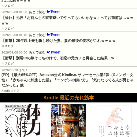
れた悲劇ｗｗｗｗ
キスログ
🐦Tweet
あとで読む
2026/08/08 01:30
【呆れ】元彼「お前んちの家業継いでやってもいいかなｗ」ってお前前は…ｗｗ
ｗｗ
キスログ
🐦Tweet
あとで読む
2026/08/08 01:10
【衝撃】20年以上夫を騙し続けた妻、妻の最後の要求がこれｗｗｗｗ
キスログ
🐦Tweet
あとで読む
2026/08/08 00:50
【衝撃】別居中の嫁そっちのけで、初恋の元カノと再会した結果…w
キスログ
2026/08/20 まで！
[PR]
【最大65%OFF】Amazon公式 Kindle本 サマーセール第2弾（#マンガ・女
性）『赤ちゃんに転生した話』『ニンゲンの飼い方』『気になってる人が男じゃ
なかった』他
Kindleストア
Kindle 最近の売れ筋本