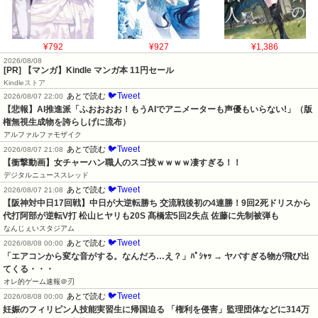
¥792
¥927
¥1,386
2026/08/08
[PR] 【マンガ】Kindle マンガ本 11円セール
Kindleストア
🐦Tweet
あとで読む
2026/08/07 22:00
【悲報】AI推進派「ふおおおお！もうAIでアニメーターも声優もいらない!」（版
権無視生成物を誇らしげに流布）
アルファルファモザイク
🐦Tweet
あとで読む
2026/08/07 21:08
【衝撃動画】女チャーハン職人のスゴ技ｗｗｗｗ凄すぎる！！
デジタルニューススレッド
🐦Tweet
あとで読む
2026/08/07 21:08
【阪神対中日17回戦】中日が大逆転勝ち 交流戦後初の4連勝！9回2死ドリスから
代打阿部が逆転V打 松山ヒヤリも20S 髙橋宏5回2失点 佐藤に先制被弾も
なんじぇいスタジアム
🐦Tweet
あとで読む
2026/08/08 00:00
「エアコンから変な音がする。なんだろ…え？」ﾊﾟｼｬｯ → ヤバすぎる物が飛び出
てくる・・・
オレ的ゲーム速報＠刃
🐦Tweet
あとで読む
2026/08/08 00:00
妊娠のフィリピン人技能実習生に帰国迫る 「権利を侵害」監理団体などに314万