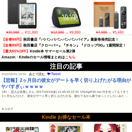
¥39,980
→ ¥31,980
¥12,980
→ ¥9,980
¥7,980
→ ¥5,480
【全巻99円】
秋田書店『ババンババンバンバンパイア』最新巻発売記念！
【全巻99円】
秋田書店『クローバー』『チキン』『ドロップOG』1週間限定！
【最大65%OFF】
Kindle本 サマーセール第2弾
Amazon・Kindleのセール情報まとめは
こちら
注目の記事
🐦Tweet
あとで読む
2026/06/03 19:50
【悲報】2ヶ月目の彼女がデートを早く切り上げたがる理由が
ヤバすぎぃｗｗｗｗ
181： 恋人は名無しさん :2017/10/13(金) 12:45:24.15 ID: UYeAgtP40.net 付き合ってもうすぐ
2ヶ月なんだけど、彼女がデート早く切り上げたがる。疲れてるから家でゆっくりしたいみた ...
…
キスログ
Kindle お得なセール本