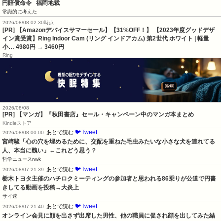
円賠償命令   福岡地裁
常識的に考えた
2026/08/08 02:30時点
[PR] 【Amazonデバイスサマーセール】【31%OFF！】 【2023年度グッドデザ
イン賞受賞】Ring Indoor Cam (リング インドアカム) 第2世代 ホワイト | 軽量
小…
4980円
→ 3460円
Ring
2026/08/08
[PR] 【マンガ】『秋田書店』セール・キャンペーン中のマンガ本まとめ
Kindleストア
🐦Tweet
あとで読む
2026/08/08 00:00
宮崎駿「心の穴を埋めるために、交配を重ねた毛虫みたいな小さな犬を連れてる
人、本当に醜い」←これどう思う？
哲学ニュースnwk
🐦Tweet
あとで読む
2026/08/07 21:39
栃木トヨタ主催のハチロクミーティングの参加者と思われる86乗りが公道で円書
きしてる動画を投稿→大炎上
サイ速
🐦Tweet
あとで読む
2026/08/07 21:40
オンライン会見に顔を出さず出席した男性、他の職員に促され顔を出してみた結