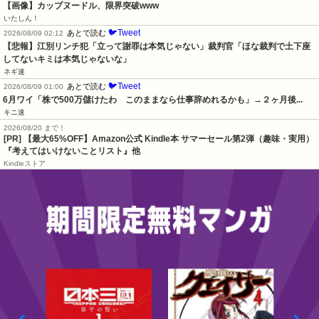
【画像】カップヌードル、限界突破www
いたしん！
🐦Tweet
あとで読む
2026/08/09 02:12
【悲報】江別リンチ犯「立って謝罪は本気じゃない」裁判官「ほな裁判で土下座
してないキミは本気じゃないな」
ネギ速
🐦Tweet
あとで読む
2026/08/09 01:00
6月ワイ「株で500万儲けたわ　このままなら仕事辞めれるかも」→２ヶ月後...
キニ速
2026/08/20 まで！
[PR]
【最大65%OFF】Amazon公式 Kindle本 サマーセール第2弾（趣味・実用）
『考えてはいけないことリスト』他
Kindleストア