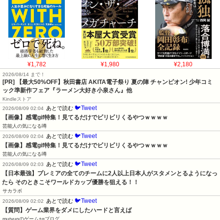
¥1,782
¥1,980
¥2,180
2026/08/14 まで！
[PR] 【最大50%OFF】秋田書店 AKITA電子祭り 夏の陣 チャンピオン! 少年コミ
ック準新作フェア『ラーメン大好き小泉さん』他
Kindleストア
🐦Tweet
あとで読む
2026/08/09 02:04
【画像】感電gif特集！見てるだけでビリビリくるやつｗｗｗｗ
芸能人の気になる噂
🐦Tweet
あとで読む
2026/08/09 02:04
【画像】感電gif特集！見てるだけでビリビリくるやつｗｗｗｗ
芸能人の気になる噂
🐦Tweet
あとで読む
2026/08/09 02:03
【日本最強】プレミアの全てのチームに2人以上日本人がスタメンとるようになっ
たら そのときこそワールドカップ優勝を狙える！！
サカラボ
🐦Tweet
あとで読む
2026/08/09 02:02
【質問】ゲーム業界をダメにしたハードと言えば
mutyunのゲーム+αブログ