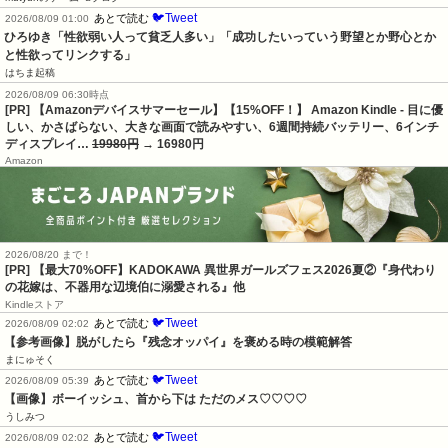
🐦Tweet
あとで読む
2026/08/09 01:00
ひろゆき「性欲弱い人って貧乏人多い」「成功したいっていう野望とか野心とか
と性欲ってリンクする」
はちま起稿
2026/08/09 06:30時点
[PR] 【Amazonデバイスサマーセール】【15%OFF！】 Amazon Kindle - 目に優
しい、かさばらない、大きな画面で読みやすい、6週間持続バッテリー、6インチ
ディスプレイ…
19980円
→ 16980円
Amazon
2026/08/20 まで！
[PR] 【最大70%OFF】KADOKAWA 異世界ガールズフェス2026夏②『身代わり
の花嫁は、不器用な辺境伯に溺愛される』他
Kindleストア
🐦Tweet
あとで読む
2026/08/09 02:02
【参考画像】脱がしたら『残念オッパイ』を褒める時の模範解答
まにゅそく
🐦Tweet
あとで読む
2026/08/09 05:39
【画像】ボーイッシュ、首から下は ただのメス♡♡♡♡
うしみつ
🐦Tweet
あとで読む
2026/08/09 02:02