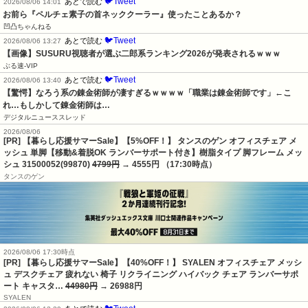
🐦Tweet
あとで読む
2026/08/06 14:01
お前ら『ペルチェ素子の首ネッククーラー』使ったことあるか？
凹凸ちゃんねる
🐦Tweet
あとで読む
2026/08/06 13:27
【画像】SUSURU視聴者が選ぶ二郎系ランキング2026が発表されるｗｗｗ
ぶる速-VIP
🐦Tweet
あとで読む
2026/08/06 13:40
【驚愕】なろう系の錬金術師が凄すぎるｗｗｗｗ「職業は錬金術師です」←こ
れ…もしかして錬金術師は…
デジタルニューススレッド
2026/08/06
[PR] 【暮らし応援サマーSale】【5%OFF！】 タンスのゲン オフィスチェア メ
ッシュ 単脚【移動&着脱OK ランバーサポート付き】樹脂タイプ 脚フレーム メッ
シュ 31500052(99870)
4799円
→ 4555円 （17:30時点）
タンスのゲン
2026/08/06 17:30時点
[PR] 【暮らし応援サマーSale】【40%OFF！】 SYALEN オフィスチェア メッシ
ュ デスクチェア 疲れない 椅子 リクライニング ハイバック チェア ランバーサポ
ート キャスタ…
44980円
→ 26988円
SYALEN