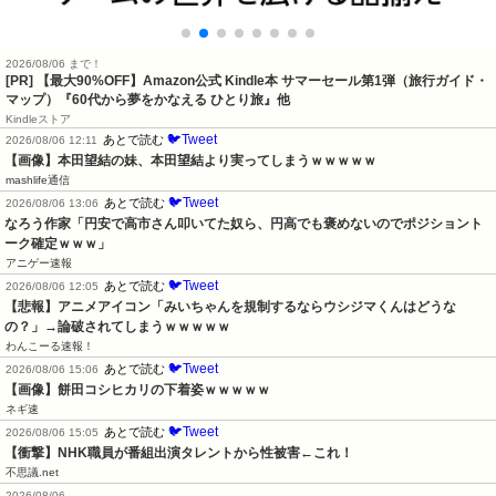
2026/08/06 まで！
[PR]
【最大90%OFF】Amazon公式 Kindle本 サマーセール第1弾（旅行ガイド・
マップ）『60代から夢をかなえる ひとり旅』他
Kindleストア
🐦Tweet
あとで読む
2026/08/06 12:11
【画像】本田望結の妹、本田望結より実ってしまうｗｗｗｗｗ
mashlife通信
🐦Tweet
あとで読む
2026/08/06 13:06
なろう作家「円安で高市さん叩いてた奴ら、円高でも褒めないのでポジショント
ーク確定ｗｗｗ」
アニゲー速報
🐦Tweet
あとで読む
2026/08/06 12:05
【悲報】アニメアイコン「みいちゃんを規制するならウシジマくんはどうな
の？」→論破されてしまうｗｗｗｗｗ
わんこーる速報！
🐦Tweet
あとで読む
2026/08/06 15:06
【画像】餅田コシヒカリの下着姿ｗｗｗｗｗ
ネギ速
🐦Tweet
あとで読む
2026/08/06 15:05
【衝撃】NHK職員が番組出演タレントから性被害←これ！
不思議.net
2026/08/06