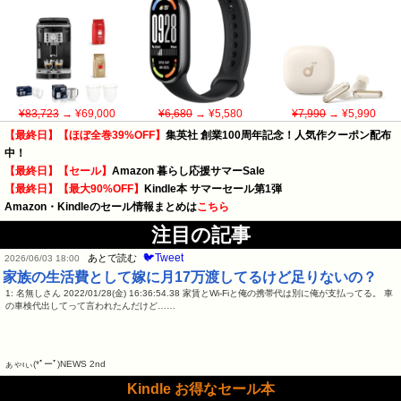
¥83,723
→ ¥69,000
¥6,680
→ ¥5,580
¥7,990
→ ¥5,990
【最終日】【ほぼ全巻39%OFF】
集英社 創業100周年記念！人気作クーポン配布
中！
【最終日】【セール】
Amazon 暮らし応援サマーSale
【最終日】【最大90%OFF】
Kindle本 サマーセール第1弾
Amazon・Kindleのセール情報まとめは
こちら
注目の記事
🐦Tweet
あとで読む
2026/06/03 18:00
家族の生活費として嫁に月17万渡してるけど足りないの？
1: 名無しさん 2022/01/28(金) 16:36:54.38 家賃とWi-Fiと俺の携帯代は別に俺が支払ってる。 車
の車検代出してって言われたんだけど……
ぁゃιぃ(*ﾟーﾟ)NEWS 2nd
Kindle お得なセール本