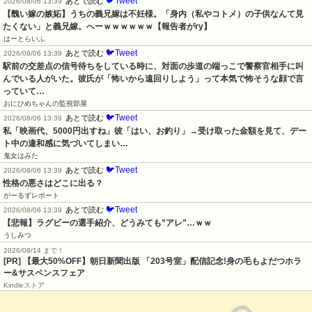
🐦Tweet
あとで読む
2026/08/06 13:39
【醜い嫁の嫉妬】うちの義兄嫁は不妊様。「身内（私やコトメ）の子供なんて見
たくない」と義兄嫁。へーｗｗｗｗｗｗ【報告者がry】
はーとらいふ
🐦Tweet
あとで読む
2026/08/06 13:39
駅前の交差点の信号待ちをしている時に、対面の歩道の端っこで警察官相手に叫
んでいる人がいた。彼氏が「怖いから遠回りしよう」って本気で怖そうな顔で言
っていて…
おにひめちゃんの監視部屋
🐦Tweet
あとで読む
2026/08/06 13:39
私「映画代、5000円出すね」彼「はい、お釣り」→受け取った金額を見て、デー
ト中の違和感に気づいてしまい…
鬼女はみた
🐦Tweet
あとで読む
2026/08/06 13:39
性格の悪さはどこに出る？
がーるずレポート
🐦Tweet
あとで読む
2026/08/06 13:39
【悲報】ラグビーの選手紹介、どうみても”アレ”…ｗｗ
うしみつ
2026/08/14 まで！
[PR] 【最大50%OFF】朝日新聞出版 「203号室」配信記念!身の毛もよだつホラ
ー&サスペンスフェア
Kindleストア