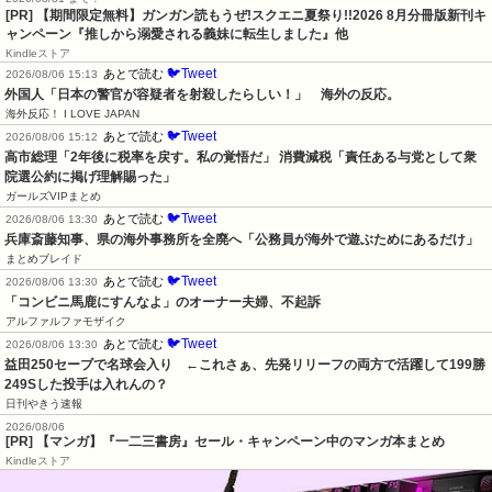
[PR] 【期間限定無料】ガンガン読もうぜ!スクエニ夏祭り!!2026 8月分冊版新刊キ
ャンペーン『推しから溺愛される義妹に転生しました』他
Kindleストア
🐦Tweet
あとで読む
2026/08/06 15:13
外国人「日本の警官が容疑者を射殺したらしい！」　海外の反応。
海外反応！ I LOVE JAPAN
🐦Tweet
あとで読む
2026/08/06 15:12
高市総理「2年後に税率を戻す。私の覚悟だ」 消費減税「責任ある与党として衆
院選公約に掲げ理解賜った」
ガールズVIPまとめ
🐦Tweet
あとで読む
2026/08/06 13:30
兵庫斎藤知事、県の海外事務所を全廃へ「公務員が海外で遊ぶためにあるだけ」
まとめブレイド
🐦Tweet
あとで読む
2026/08/06 13:30
「コンビニ馬鹿にすんなよ」のオーナー夫婦、不起訴
アルファルファモザイク
🐦Tweet
あとで読む
2026/08/06 13:30
益田250セーブで名球会入り　←これさぁ、先発リリーフの両方で活躍して199勝
249Sした投手は入れんの？
日刊やきう速報
2026/08/06
[PR] 【マンガ】『一二三書房』セール・キャンペーン中のマンガ本まとめ
Kindleストア