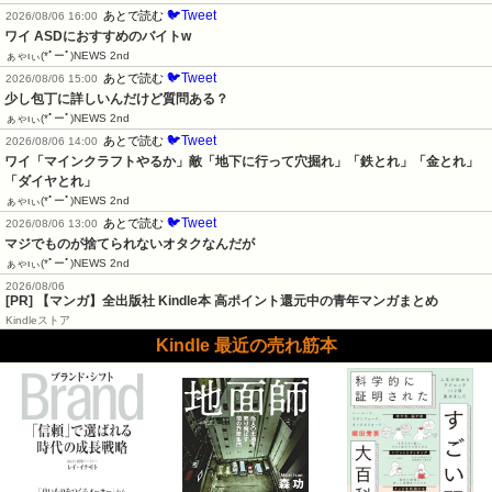
🐦Tweet
あとで読む
2026/08/06 16:00
ワイ ASDにおすすめのバイトw
ぁゃιぃ(*ﾟーﾟ)NEWS 2nd
🐦Tweet
あとで読む
2026/08/06 15:00
少し包丁に詳しいんだけど質問ある？
ぁゃιぃ(*ﾟーﾟ)NEWS 2nd
🐦Tweet
あとで読む
2026/08/06 14:00
ワイ「マインクラフトやるか」敵「地下に行って穴掘れ」「鉄とれ」「金とれ」
「ダイヤとれ」
ぁゃιぃ(*ﾟーﾟ)NEWS 2nd
🐦Tweet
あとで読む
2026/08/06 13:00
マジでものが捨てられないオタクなんだが
ぁゃιぃ(*ﾟーﾟ)NEWS 2nd
2026/08/06
[PR] 【マンガ】全出版社 Kindle本 高ポイント還元中の青年マンガまとめ
Kindleストア
Kindle 最近の売れ筋本