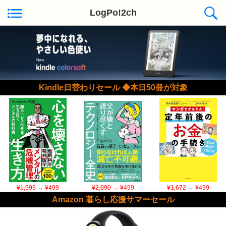
LogPo!2ch
Kindle日替わりセール ◆本日50冊が対象
¥1,595
→ ¥499
¥2,090
→ ¥499
¥1,672
→ ¥499
Amazon 暮らし応援サマーセール