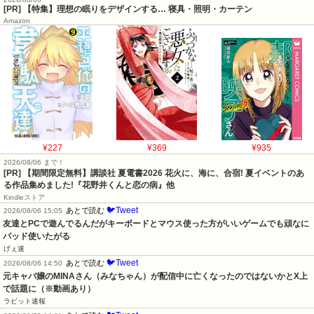
[PR] 【特集】理想の眠りをデザインする… 寝具・照明・カーテン
Amazon
¥227
¥369
¥935
2026/08/06 まで！
[PR] 【期間限定無料】講談社 夏電書2026 花火に、海に、合宿! 夏イベントのあ
る作品集めました!『花野井くんと恋の病』他
Kindleストア
🐦Tweet
あとで読む
2026/08/06 15:05
友達とPCで遊んでるんだがキーボードとマウス使った方がいいゲームでも頑なに
パッド使いたがる
げぇ速
🐦Tweet
あとで読む
2026/08/06 14:50
元キャバ嬢のMINAさん（みなちゃん）が配信中に亡くなったのではないかとX上
で話題に（※動画あり）
ラビット速報