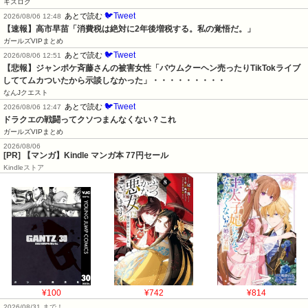
キスログ
🐦Tweet
あとで読む
2026/08/06 12:48
【速報】高市早苗「消費税は絶対に2年後増税する。私の覚悟だ。」
ガールズVIPまとめ
🐦Tweet
あとで読む
2026/08/06 12:51
【悲報】ジャンポケ斉藤さんの被害女性「バウムクーヘン売ったりTikTokライブ
しててムカついたから示談しなかった」・・・・・・・・・
なんJクエスト
🐦Tweet
あとで読む
2026/08/06 12:47
ドラクエの戦闘ってクソつまんなくない？これ
ガールズVIPまとめ
2026/08/06
[PR] 【マンガ】Kindle マンガ本 77円セール
Kindleストア
¥100
¥742
¥814
2026/08/31 まで！