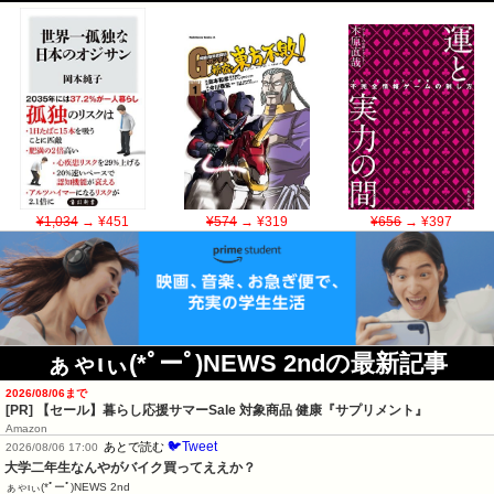
¥1,034
→ ¥451
¥574
→ ¥319
¥656
→ ¥397
ぁゃιぃ(*ﾟーﾟ)NEWS 2ndの最新記事
2026/08/06まで
[PR]
【セール】暮らし応援サマーSale 対象商品 健康『サプリメント』
Amazon
🐦Tweet
あとで読む
2026/08/06 17:00
大学二年生なんやがバイク買ってええか？
ぁゃιぃ(*ﾟーﾟ)NEWS 2nd