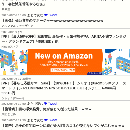
う…会社滅茶苦茶やろなぁ」
ネギ速
🐦Tweet
あとで読む
2026/08/06 13:00
【画像】仙台育英のマネージャーwwwwwwwwwwwwwwwwwww
アルファルファモザイク
2026/08/09まで
[PR] 【最大50%OFF】秋田書店 最新作・人気作勢ぞろい AKITA令嬢ファンタジ
ー・グランドフェア!『修羅場姫』他
Kindleストア
2026/08/06 17:30時点
[PR] 【暮らし応援サマーSale】【18%OFF！】 シャオミ(Xiaomi) SIMフリー ス
マートフォン REDMI Note 15 Pro 5G 8+512GB 6.83インチ1.…
67980円
→
55618円
シャオミ(Xiaomi)
🐦Tweet
あとで読む
2026/08/06 12:50
【復讐劇】妻の浮気発覚。俺が信じて従った結果…ｗｗｗ
気団まとめ
🐦Tweet
あとで読む
2026/08/06 12:50
【驚愕】息子の住宅ローンに親が介入⁉昔のコネが使えないワケがこれｗｗｗｗ