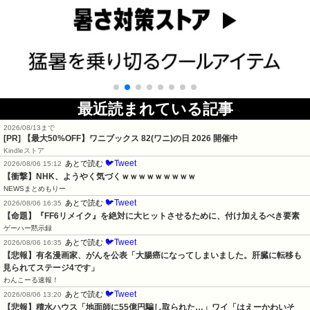
最近読まれている記事
2026/08/13まで
[PR]
【最大50%OFF】ワニブックス 82(ワニ)の日 2026 開催中
Kindleストア
🐦Tweet
あとで読む
2026/08/06 15:12
【衝撃】NHK、ようやく気づくｗｗｗｗｗｗｗｗｗ
NEWSまとめもりー
🐦Tweet
あとで読む
2026/08/06 16:35
【命題】『FF6リメイク』を絶対に大ヒットさせるために、付け加えるべき要素
ゲーハー黙示録
🐦Tweet
あとで読む
2026/08/06 16:35
【悲報】有名漫画家、がんを公表「大腸癌になってしまいました。肝臓に転移も
見られてステージ4です」
わんこーる速報！
🐦Tweet
あとで読む
2026/08/06 13:20
【悲報】積水ハウス「地面師に55億円騙し取られた…」ワイ「はえーかわいそ