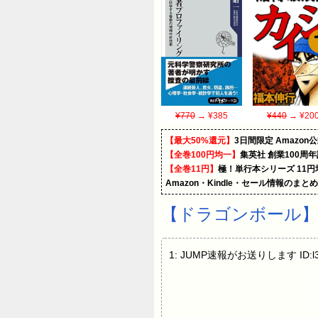
¥770
→ ¥385
¥440
→ ¥20
【最大50%還元】
3日間限定 Amaz
【全巻100円均一】
集英社 創業100周
【全巻11円】
極！単行本シリーズ 11
Amazon・Kindle・セール情報のまと
【ドラゴンボール】
1: JUMP速報がお送りします I