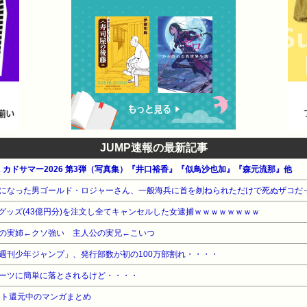
JUMP速報の最新記事
WA カドサマー2026 第3弾（写真集）『井口裕香』『似鳥沙也加』『森元流那』他
になった男ゴールド・ロジャーさん、一般海兵に首を刎ねられただけで死ぬザコだ
グッズ(43億円分)を注文し全てキャンセルした女逮捕ｗｗｗｗｗｗｗｗ
の実姉←クソ強い 主人公の実兄←こいつ
週刊少年ジャンプ」、発行部数が初の100万部割れ・・・・
ーツに簡単に落とされるけど・・・・
ント還元中のマンガまとめ