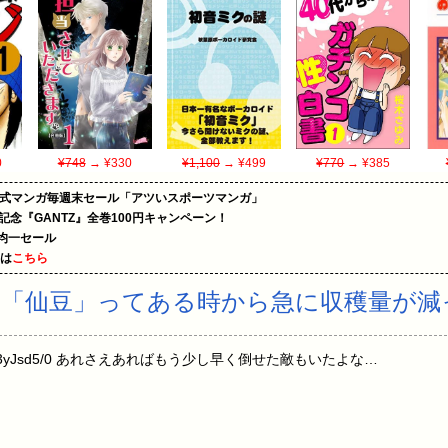
0
¥748
→ ¥330
¥1,100
→ ¥499
¥770
→ ¥385
on公式マンガ毎週末セール「アツいスポーツマンガ」
年記念『GANTZ』全巻100円キャンペーン！
円均一セール
めは
こちら
「仙豆」ってある時から急に収穫量が減
D:l3yJsd5/0 あれさえあればもう少し早く倒せた敵もいたよな…