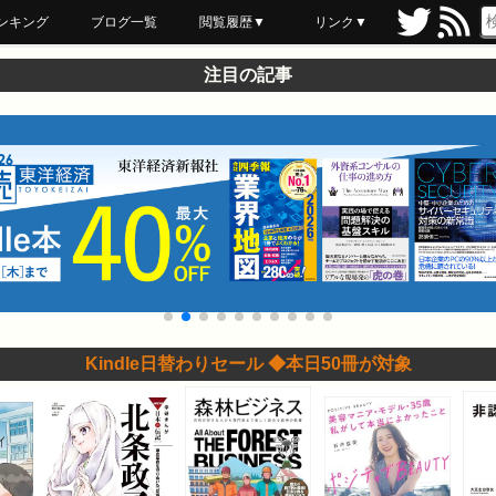
ンキング
ブログ一覧
閲覧履歴▼
リンク▼
ブックマーク
最近読んだ
あとで読む
ネットスーパー
飲食店舗用品
セール情報
注目の記事
Kindle日替わりセール ◆本日50冊が対象