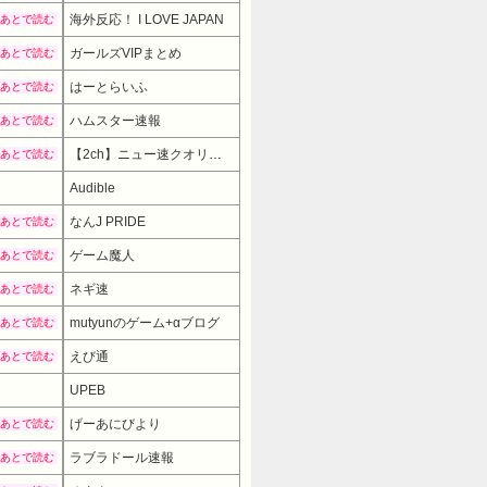
海外反応！ I LOVE JAPAN
あとで読む
ガールズVIPまとめ
あとで読む
はーとらいふ
あとで読む
ハムスター速報
あとで読む
【2ch】ニュー速クオリティ
あとで読む
Audible
なんJ PRIDE
あとで読む
ゲーム魔人
あとで読む
ネギ速
あとで読む
mutyunのゲーム+αブログ
あとで読む
えび通
あとで読む
UPEB
3999円
→ 21
げーあにびより
あとで読む
ラブラドール速報
あとで読む