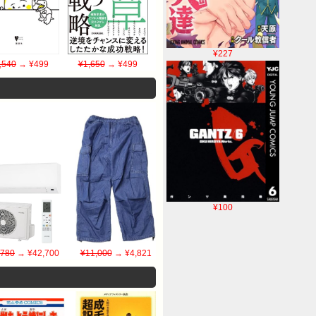
¥227
,540
→ ¥499
¥1,650
→ ¥499
¥100
,780
→ ¥42,700
¥11,000
→ ¥4,821