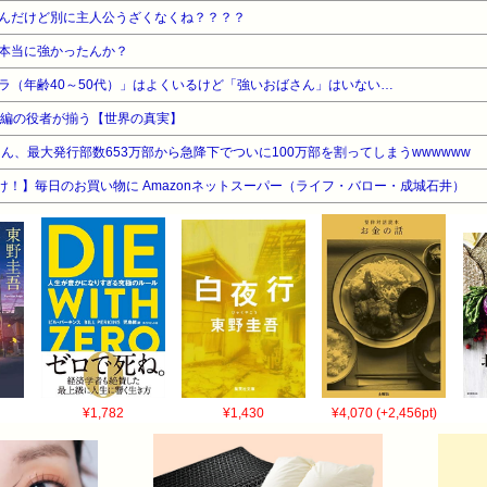
んだけど別に主人公うざくなくね？？？？
本当に強かったんか？
ラ（年齢40～50代）」はよくいるけど「強いおばさん」はいない…
00年編の役者が揃う【世界の真実】
ん、最大発行部数653万部から急降下でついに100万部を割ってしまうwwwwww
け！】毎日のお買い物に Amazonネットスーパー（ライフ・バロー・成城石井）
¥1,782
¥1,430
¥4,070 (+2,456pt)