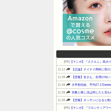
[PR]
【マンガ】『スクエニ』高ポ
11:12
【正論】ナイナイ岡村に世の
11:39
【悲報】女さん、生理の匂い
11:39
大卒初任給、平均27.1万www
11:39
宗教と推し活は同じだと言わ
11:39
【悲報】オッサンになると飲
[PR]
【マンガ】『フロンティアワ