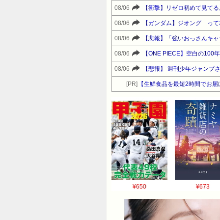
08/06
【衝撃】リゼロ初めて見てる
08/06
【ガンダム】ジオング って
08/06
【悲報】「強いおっさんキャ
08/06
【ONE PIECE】空白の1
08/06
【悲報】 週刊少年ジャンプさ
[PR]
【生鮮食品を最短2時間でお届
¥650
¥673