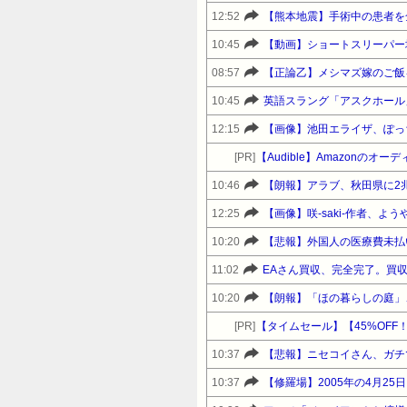
12:52
【熊本地震】手術中の患者を
10:45
【動画】ショートスリーパー
08:57
【正論乙】メシマズ嫁のご飯
10:45
英語スラング「アスクホール
12:15
【画像】池田エライザ、ぽっ
[PR]
【Audible】Amazonの
10:46
【朗報】アラブ、秋田県に2
12:25
【画像】咲-saki-作者、
10:20
【悲報】外国人の医療費未払
11:02
EAさん買収、完全完了。買収
10:20
【朗報】「ほの暮らしの庭」
[PR]
10:37
【悲報】ニセコイさん、ガチ
10:37