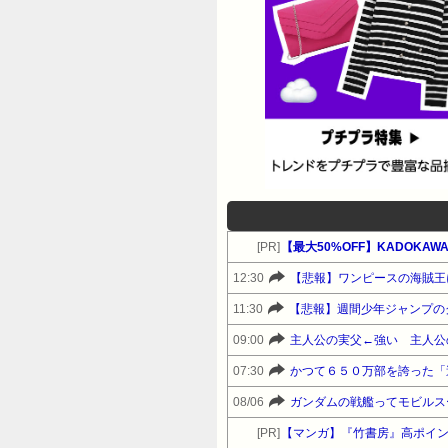
[PR]
【最大50%OFF】KADOKA
12:30
【悲報】ワンピースの海賊王
11:30
【悲報】週間少年ジャンプの
09:00
主人公の実父←強い 主人公
07:30
かつて６５０万部を誇った「
08/06
ガンダムの戦艦ってモビルス
[PR]
【マンガ】『竹書房』高ポイ