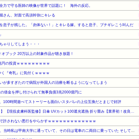
全力で守る医師の映像が世界で話題に！ 海外の反応。
堀さん、対面で高須幹弥にキレる
を息子が残した。「勿体ない！」とキレる嫁。すると息子、ブチギレこう叫んだ
」
ちゃりしてしまう・・・
オーディオブック 20万以上の対象作品が聴き放題！
兆円の投資ｗｗｗｗｗｗｗｗｗ
ようやく『奇乳』に気付くｗｗｗｗ
いが多すぎたので病院が外国人の治療を断るようになってしまう
の借金を押し付けられて無事負債3兆2000億円に
、100時間遊べてストーリーも面白いスタバレの上位互換だとまじで好評
【タイムセール】【45%OFF！】 【現役皮膚科医監修】日傘 UVカット100遮光遮熱 折り畳み【業界初！改良型自動開閉】UPEBおりたたみ傘 超軽量 折りたたみ傘 耐風撥水 晴雨兼用
で許されない悪行をやらかすｗｗｗｗｗｗｗｗｗｗｗｗｗ
【修羅場】2005年の4月25日、当時私は甲南大学に通っていて、その日は電車の二両目に乗っていた そしてあの脱線事故に巻き込まれて膝から下を切断することになり…