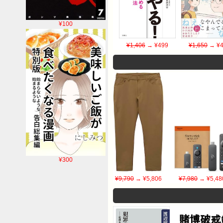
¥100
¥1,406
→ ¥499
¥1,650
→ ¥4
¥300
¥9,790
→ ¥5,806
¥7,980
→ ¥5,48