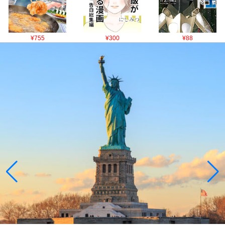
¥755
¥300
¥88