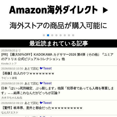
最近読まれている記事
2026/08/20まで
[PR]
【最大50%OFF】KADOKAWA カドサマー2026 第4弾（その他）『ユミア
のアトリエ 公式ビジュアルコレクション』他
Kindleストア
🐦Tweet
あとで読む
2026/08/10 10:50
【画像】白人のケツｗｗｗｗｗｗｗｗ
ラビット速報
🐦Tweet
あとで読む
2026/08/10 09:00
日本「はいっ死刑確定、ぶっ殺します」他国「犯罪者であっても人権を尊重しま
す」→…結果これなんだがどっちが正論？
カオスちゃんねる
🐦Tweet
あとで読む
2026/08/10 09:22
【驚愕】岐阜県、意外と都会だったｗｗｗｗｗｗｗｗｗｗ
なんJクエスト