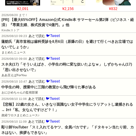
¥2,091
¥2,156
¥832
2026/08/20 まで！
[PR]
【最大65%OFF】Amazon公式 Kindle本 サマーセール第2弾（ビジネス・経
済）『専業主婦、株式投資で4億円。』他
Kindleストア
🐦Tweet
あとで読む
2026/08/10 09:23
蓮舫氏「高市首相は歯科受診を8月6日（原爆の日）を避けて行くべきお立場では
ないでしょうか」
まとめたニュース
🐦Tweet
あとで読む
2026/08/10 09:00
スネ夫(17)「そういえばさ、小学生の時に変な奴いたよなｗ」 しずかちゃん(17)
「思い出させないで」
ああ言えばForYou
🐦Tweet
あとで読む
2026/08/10 10:47
中学生の時、授業中に三階の教室から飛び降りた事がある
おにひめちゃんの監視部屋
🐦Tweet
あとで読む
2026/08/10 11:08
【悲報】22歳の女さん、いきなり面識ない女子中学生にラリアットし逮捕される 
→ ﾈｯﾄ「私、女なんですけど？！」
政経ワロスまとめニュース♪
🐦Tweet
あとで読む
2026/08/10 11:09
彫り師YouTuber「スミ入れてるヤツ、全員バカです」「ドタキャン当たり前、カ
ネはない、挨拶もできない」