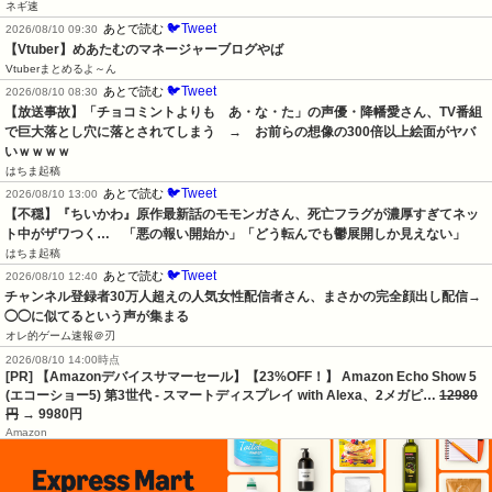
ネギ速
🐦Tweet
あとで読む
2026/08/10 09:30
【Vtuber】めあたむのマネージャーブログやば
Vtuberまとめるよ～ん
🐦Tweet
あとで読む
2026/08/10 08:30
【放送事故】「チョコミントよりも　あ・な・た」の声優・降幡愛さん、TV番組
で巨大落とし穴に落とされてしまう　→　お前らの想像の300倍以上絵面がヤバ
いｗｗｗｗ
はちま起稿
🐦Tweet
あとで読む
2026/08/10 13:00
【不穏】『ちいかわ』原作最新話のモモンガさん、死亡フラグが濃厚すぎてネッ
ト中がザワつく…　「悪の報い開始か」「どう転んでも鬱展開しか見えない」
はちま起稿
🐦Tweet
あとで読む
2026/08/10 12:40
チャンネル登録者30万人超えの人気女性配信者さん、まさかの完全顔出し配信→
◯◯に似てるという声が集まる
オレ的ゲーム速報＠刃
2026/08/10 14:00時点
[PR] 【Amazonデバイスサマーセール】【23%OFF！】 Amazon Echo Show 5
(エコーショー5) 第3世代 - スマートディスプレイ with Alexa、2メガピ…
12980
円
→ 9980円
Amazon