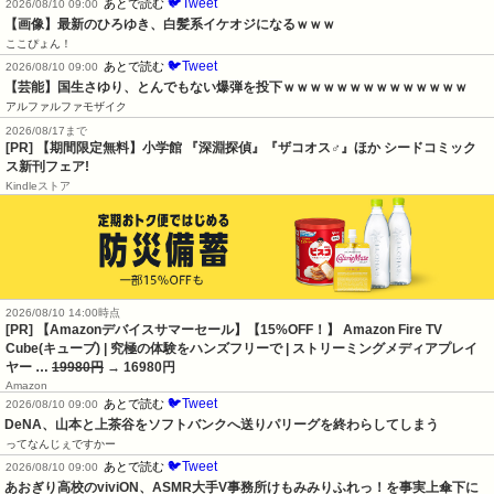
🐦Tweet
あとで読む
2026/08/10 09:00
【画像】最新のひろゆき、白髪系イケオジになるｗｗｗ
ここぴょん！
🐦Tweet
あとで読む
2026/08/10 09:00
【芸能】国生さゆり、とんでもない爆弾を投下ｗｗｗｗｗｗｗｗｗｗｗｗｗｗ
アルファルファモザイク
2026/08/17まで
[PR] 【期間限定無料】小学館 『深淵探偵』『ザコオス♂』ほか シードコミック
ス新刊フェア!
Kindleストア
2026/08/10 14:00時点
[PR] 【Amazonデバイスサマーセール】【15%OFF！】 Amazon Fire TV
Cube(キューブ) | 究極の体験をハンズフリーで | ストリーミングメディアプレイ
ヤー …
19980円
→ 16980円
Amazon
🐦Tweet
あとで読む
2026/08/10 09:00
DeNA、山本と上茶谷をソフトバンクへ送りパリーグを終わらしてしまう
ってなんじぇですかー
🐦Tweet
あとで読む
2026/08/10 09:00
あおぎり高校のviviON、ASMR大手V事務所けもみみりふれっ！を事実上傘下に