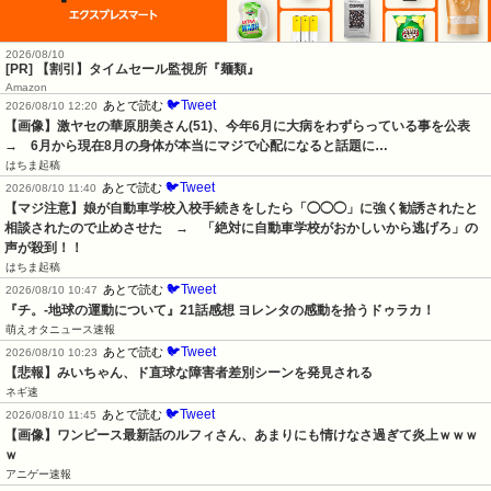
2026/08/10
[PR] 【割引】タイムセール監視所『麺類』
Amazon
🐦Tweet
あとで読む
2026/08/10 12:20
【画像】激ヤセの華原朋美さん(51)、今年6月に大病をわずらっている事を公表　
→　6月から現在8月の身体が本当にマジで心配になると話題に…
はちま起稿
🐦Tweet
あとで読む
2026/08/10 11:40
【マジ注意】娘が自動車学校入校手続きをしたら「◯◯◯」に強く勧誘されたと
相談されたので止めさせた　→　「絶対に自動車学校がおかしいから逃げろ」の
声が殺到！！
はちま起稿
🐦Tweet
あとで読む
2026/08/10 10:47
『チ。-地球の運動について』21話感想 ヨレンタの感動を拾うドゥラカ！
萌えオタニュース速報
🐦Tweet
あとで読む
2026/08/10 10:23
【悲報】みいちゃん、ド直球な障害者差別シーンを発見される
ネギ速
🐦Tweet
あとで読む
2026/08/10 11:45
【画像】ワンピース最新話のルフィさん、あまりにも情けなさ過ぎて炎上ｗｗｗ
ｗ
アニゲー速報