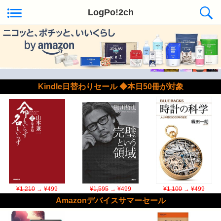
LogPo!2ch
Kindle日替わりセール ◆本日50冊が対象
¥1,210
→ ¥499
¥1,595
→ ¥499
¥1,100
→ ¥499
Amazonデバイスサマーセール