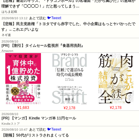
【悲報】最近のキッズ、『ドラゴンボール』の名場面「だから滅びた」の意味が
理解できず「◯◯◯◯！」だと怒ってしまう…
はちま起稿
🐦Tweet
あとで読む
2026/08/10 13:12
【悲報】民主党政権「トヨタですら赤字でした、中小企業はもっとヤバかったで
す」←これエグいよな
ネギ速
2026/08/10
[PR] 【割引】タイムセール監視所『食器用洗剤』
Amazon
¥1,683
¥2,178
¥2,178
2026/08/10
[PR] 【マンガ】Kindle マンガ本 11円セール
Kindleストア
🐦Tweet
あとで読む
2026/08/10 10:47
【朗報】50代がリストラされまくってる