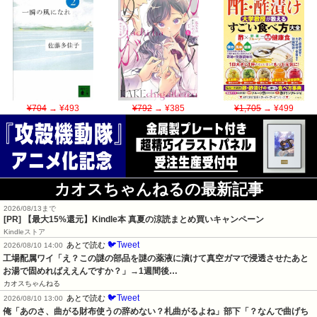
¥704
→ ¥493
¥792
→ ¥385
¥1,705
→ ¥499
カオスちゃんねるの最新記事
2026/08/13まで
[PR]
【最大15%還元】Kindle本 真夏の涼読まとめ買いキャンペーン
Kindleストア
🐦Tweet
あとで読む
2026/08/10 14:00
工場配属ワイ「え？この謎の部品を謎の薬液に漬けて真空ガマで浸透させたあと
お湯で固めればええんですか？」→1週間後…
カオスちゃんねる
🐦Tweet
あとで読む
2026/08/10 13:00
俺「あのさ、曲がる財布使うの辞めない？札曲がるよね」部下「？なんで曲げち