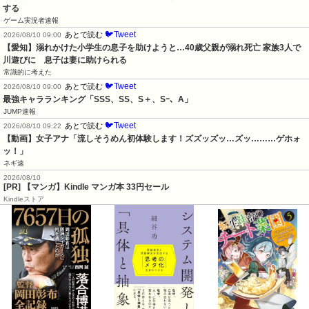
する
ゲーム実況者速報
🐦Tweet
あとで読む
2026/08/10 09:00
【愛知】溺れかけた小学生の息子を助けようと…40歳父親が溺れ死亡 家族3人で
川遊びに　息子は妻に助けられる
常識的に考えた
🐦Tweet
あとで読む
2026/08/10 09:00
最強キャラランキング「SSS、SS、S＋、Sｰ、A」
JUMP速報
🐦Tweet
あとで読む
2026/08/10 09:22
【動画】女子アナ「流しそうめん初体験します！ズズッズッ…ズッ………ゲホォ
ッ！」
ネギ速
2026/08/10
[PR] 【マンガ】Kindle マンガ本 33円セール
Kindleストア