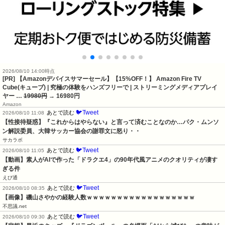
2026/08/10 14:00時点
[PR] 【Amazonデバイスサマーセール】【15%OFF！】 Amazon Fire TV
Cube(キューブ) | 究極の体験をハンズフリーで | ストリーミングメディアプレイ
ヤー …
19980円
→ 16980円
Amazon
🐦Tweet
あとで読む
2026/08/10 11:08
【性接待疑惑】『これからはやらない』と言って済むことなのか…パク・ムンソ
ン解説委員、大韓サッカー協会の謝罪文に怒り・・
サカラボ
🐦Tweet
あとで読む
2026/08/10 11:05
【動画】素人がAIで作った「ドラクエ4」の90年代風アニメのクオリティが凄す
ぎる件
えび通
🐦Tweet
あとで読む
2026/08/10 08:35
【画像】磯山さやかの経験人数ｗｗｗｗｗｗｗｗｗｗｗｗｗｗｗｗｗｗ
不思議.net
🐦Tweet
あとで読む
2026/08/10 09:30