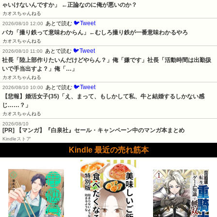
ゃいけないんですか」 ←正論なのに俺が悪いのか？
カオスちゃんねる
🐦Tweet
あとで読む
2026/08/10 12:00
バカ「撮り鉄って意味わからん」←むしろ撮り鉄が一番意味わかるやろ
カオスちゃんねる
🐦Tweet
あとで読む
2026/08/10 11:00
社長「陸上部作りたいんだけどやらん？」俺「嫌です」社長「活動時間は出勤扱
いで手当出すよ？」俺「…」
カオスちゃんねる
🐦Tweet
あとで読む
2026/08/10 10:00
【悲報】婚活女子(35)「え、まって、もしかして私、牛と結婚するしかない感
じ……？」
カオスちゃんねる
2026/08/10
[PR] 【マンガ】『白泉社』セール・キャンペーン中のマンガ本まとめ
Kindleストア
Kindle 最近の売れ筋本