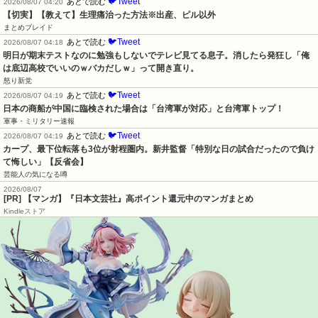
🐦Tweet
あとで読む
2026/08/07 04:20
【切実】【教えて】生理痛治った方法※出産、ピル以外
まとめブレイド
🐦Tweet
あとで読む
2026/08/07 04:18
明日が期末テストなのに勉強もしないでテレビ見てる息子。消したら発狂し「俺
は底辺高校でいいのｗバカだしｗ」って開き直り。
怒り新党
🐦Tweet
あとで読む
2026/08/07 04:19
日本の商船が中国に臨検された場合は「台湾軍が対応」と台湾軍トップ！
軍事・ミリタリー速報
🐦Tweet
あとで読む
2026/08/07 04:19
カープ、最下位転落も3位が射程圏内。新井監督「特別な日の試合だったので負け
て悔しい」【反省会】
芸能人の気になる噂
2026/08/07
[PR] 【マンガ】『日本文芸社』高ポイント還元中のマンガまとめ
Kindleストア