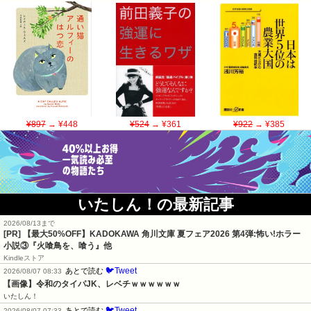
¥897
→ ¥448
¥524
→ ¥361
¥922
→ ¥385
いたしん！の最新記事
2026/08/13まで
[PR] 【最大50%OFF】KADOKAWA 角川文庫 夏フェア2026 第4弾:怖い!ホラー
小説③『火喰鳥を、喰う』他
Kindleストア
🐦Tweet
あとで読む
2026/08/07 08:33
【画像】令和のタイパJK、レベチｗｗｗｗｗｗ
いたしん！
🐦Tweet
あとで読む
2026/08/07 07:33