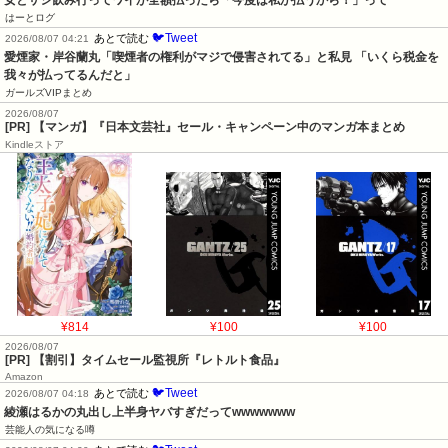
はーとログ
🐦Tweet
あとで読む
2026/08/07 04:21
愛煙家・岸谷蘭丸「喫煙者の権利がマジで侵害されてる」と私見 「いくら税金を
我々が払ってるんだと」
ガールズVIPまとめ
2026/08/07
[PR] 【マンガ】『日本文芸社』セール・キャンペーン中のマンガ本まとめ
Kindleストア
¥814
¥100
¥100
2026/08/07
[PR] 【割引】タイムセール監視所『レトルト食品』
Amazon
🐦Tweet
あとで読む
2026/08/07 04:18
綾瀬はるかの丸出し上半身ヤバすぎだってwwwwwww
芸能人の気になる噂