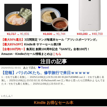
¥1,717
→ ¥1,631
¥1,836
→ ¥1,744
¥49,280
→ ¥40,700
【最大50%還元】
3日間限定 マンガ毎週末セール「アツいスポーツマンガ」
【最大65%OFF】
Kindle本 サマーセール第2弾
【全巻100円均一】
集英社 創業100周年記念『GANTZ』全巻100円！
Amazon・Kindleのセール情報まとめは
こちら
注目の記事
🐦Tweet
あとで読む
2026/05/11 00:01
【悲報】パリのJKたち、修学旅行で来日ｗｗｗｗｗ
1：それでも動く名無し： 2025/11/08(土) 23:51:03.90 ID:jShTUDWM0.net 2：それでも動く名
無し： 2025/11/08(土) 23:52:02.31 ID:Ra3ssuId0.net 江ノ島かと思ったら江田島かよ なんでま
た 4：それでも動く名無し： 2025/11/08(土) 23:53:07.9…
いたしん！
Kindle お得なセール本