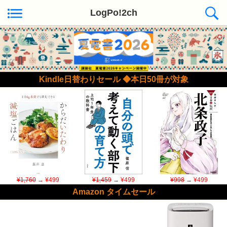
LogPo!2ch
Kindle日替わりセール ◆本日50冊が対象
¥1,760
→ ¥499
¥1,459
→ ¥499
¥998
→ ¥499
Amazon タイムセール