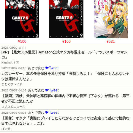
¥100
¥100
¥531
2026/08/09 まで！
[PR]
【最大50%還元】Amazon公式マンガ毎週末セール「アツいスポーツマン
ガ」
Kindleストア
🐦Tweet
あとで読む
2026/08/07 04:10
カズレーザー、車の任意保険を巡り持論「強制しろよ！」「保険にも入れないヤ
ツは運転すんなよ」
まとめブレイド
🐦Tweet
あとで読む
2026/08/07 04:09
【福岡】西鉄、天神駅と薬院駅の駅構内で不審な音声（下ネタ）が流れる　第三
者が不正に流したか
コノユビニュース
🐦Tweet
あとで読む
2026/08/07 04:05
【画像】オタク「実際にプレイしたらわかるけどライザは友達って感じで性的な
目では見れないｗ」←これ
げぇ速