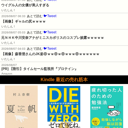
ウイグル人の女優が美人すぎる
いたしん！
🐦Tweet
あとで読む
2026/08/07 06:33
【画像】ギャルの尻ｗｗｗｗ
いたしん！
🐦Tweet
あとで読む
2026/08/07 05:03
元ＮＨＫ中川安奈アナがミニスカポリスのコスプレ披露ｗｗｗｗｗ
いたしん！
🐦Tweet
あとで読む
2026/08/07 04:03
【画像】森香澄さんのJK姿😍ｗｗ😍ｗ😍ｗｗｗ😍ｗｗｗｗｗｗ
いたしん！
2026/08/07
[PR] 【割引】タイムセール監視所『プロテイン』
Amazon
Kindle 最近の売れ筋本