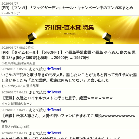
2026/08/07
[PR] 【マンガ】『マッグガーデン』セール・キャンペーン中のマンガ本まとめ
Kindleストア
2026/08/07 08:30時点
[PR] 【タイムセール】【5%OFF！】 小豆島手延素麺 小豆島 そうめん 島の光 黒
帯 18kg (50g×360束)お徳用 …
20600円
→ 19570円
小豆島手延素麺協同組合
🐦Tweet
あとで読む
2026/08/07 05:39
いじめの主犯Aと取り巻きの元友人B。話したいことがあると言って先生含めた話
し合いをしたら「全て誤解。私達は何もしてない」と言い出した
おにひめちゃんの監視部屋
🐦Tweet
あとで読む
2026/08/07 04:27
【悲報】友達とロイヤルホストに行った息子、絶望ｗｗｗｗｗｗｗ
ずっと日曜日のターン
🐦Tweet
あとで読む
2026/08/07 04:19
【画像】松本人志さん、大勢の若いファンに囲まれてご満悦wwwwwwwwwwww
ww
芸能人の気になる噂
🐦Tweet
あとで読む
2026/08/07 04:22
女とサシ飲み行ってワイが全額払ったら「今度は私が払うから！」って