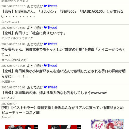
老田屋/ヒダカラ商店
🐦Tweet
あとで読む
2026/08/07 05:15
【悲報】NISA民さん、『オルカン』『S&P500』『NASDAQ100』しか買わな
い・・・・・・・・・
なんJクエスト
🐦Tweet
あとで読む
2026/08/07 05:00
【悲報】内田りこ「社会に戻りたいです」
アルファルファモザイク
🐦Tweet
あとで読む
2026/08/07 04:06
でか美ちゃん、満員電車でモヤッとした“乗客の行動”を告白「オイニーがつらく
て…」
ガールズVIPまとめ
🐦Tweet
あとで読む
2026/08/07 03:35
【悲報】島田紳助が小林麻耶さんを追い込んで破壊したとされる手口の詳細が明
らかに･･････！！
不思議.net
🐦Tweet
あとで読む
2026/08/07 05:01
【画像】本田望結の妹、姉より暴力的なお乳をしてしまうwwwwww
BIPブログ
2026/08/07
[PR] 【ベストセラー】毎日更新！最近みんながリアルに買っている商品まとめ
ビューティー・コスメ編
Amazon