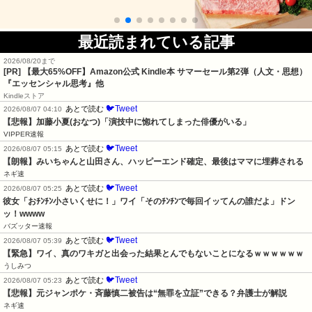
最近読まれている記事
2026/08/20まで
[PR]
【最大65%OFF】Amazon公式 Kindle本 サマーセール第2弾（人文・思想）
『エッセンシャル思考』他
Kindleストア
🐦Tweet
あとで読む
2026/08/07 04:10
【悲報】加藤小夏(おなつ)「演技中に惚れてしまった俳優がいる」
VIPPER速報
🐦Tweet
あとで読む
2026/08/07 05:15
【朗報】みいちゃんと山田さん、ハッピーエンド確定、最後はママに埋葬される
ネギ速
🐦Tweet
あとで読む
2026/08/07 05:25
彼女「おﾁﾝﾁﾝ小さいくせに！」ワイ「そのﾁﾝﾁﾝで毎回イッてんの誰だよ」ドン
ッ！wwww
バズッター速報
🐦Tweet
あとで読む
2026/08/07 05:39
【緊急】ワイ、真のワキガと出会った結果とんでもないことになるｗｗｗｗｗｗ
うしみつ
🐦Tweet
あとで読む
2026/08/07 05:23
【悲報】元ジャンポケ・斉藤慎二被告は“無罪を立証”できる？弁護士が解説
ネギ速