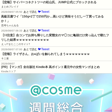
【悲報】サイバーコネクトツーの松山氏、JUMP公式にブロックされる
まとめブレイド
🐦Tweet
あとで読む
2026/08/07 05:50
高級豆腐ワイ「150g×2丁で250円か…高いけど美味そうだし一丁買ってみる
か！」
思考ちゃんねる
🐦Tweet
あとで読む
2026/08/07 06:33
【ｼｺ注意】合コンでお持ち帰りした変態女のマ◯コに亀頭だけ突っ込んで寝たフ
リした結果ｗｗｗｗｗｗｗｗｗｗｗ
えっ!?またここのサイト?
🐦Tweet
あとで読む
2026/08/07 07:00
【悲報】ライザさん、お●ぱいを触られてしまうｗｗｗｗｗｗｗｗ
キニ速
2026/08/07
[PR] 【マンガ】全出版社 Kindle本 高ポイント還元中の女性マンガまとめ
Kindleストア