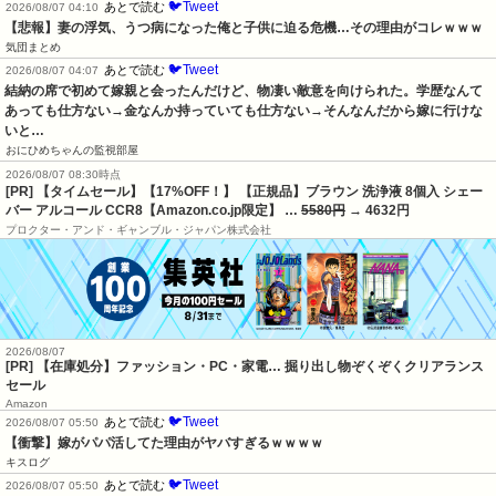
🐦Tweet
あとで読む
2026/08/07 04:10
【悲報】妻の浮気、うつ病になった俺と子供に迫る危機…その理由がコレｗｗｗ
気団まとめ
🐦Tweet
あとで読む
2026/08/07 04:07
結納の席で初めて嫁親と会ったんだけど、物凄い敵意を向けられた。学歴なんて
あっても仕方ない→金なんか持っていても仕方ない→そんなんだから嫁に行けな
いと…
おにひめちゃんの監視部屋
2026/08/07 08:30時点
[PR] 【タイムセール】【17%OFF！】 【正規品】ブラウン 洗浄液 8個入 シェー
バー アルコール CCR8【Amazon.co.jp限定】 …
5580円
→ 4632円
プロクター・アンド・ギャンブル・ジャパン株式会社
2026/08/07
[PR] 【在庫処分】ファッション・PC・家電… 掘り出し物ぞくぞくクリアランス
セール
Amazon
🐦Tweet
あとで読む
2026/08/07 05:50
【衝撃】嫁がパパ活してた理由がヤバすぎるｗｗｗｗ
キスログ
🐦Tweet
あとで読む
2026/08/07 05:50