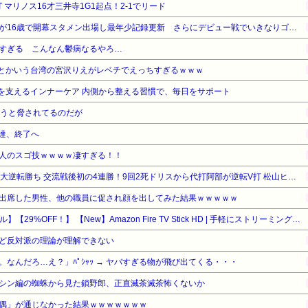
T マリノス16才三井寺1G1起点！2-1でリード
横浜F・マリノスMF三井寺眞が16歳で開幕スタメン出場し最年少記録更新 さらにデビュー戦でいきなりゴール
すぎる こんなん鬱病なるやろ…
1)とかいう台湾の宮沢りえがレベチでえっちすぎるｗｗｗ
かさを支えるインナーケア 内側から整える習慣で、毎日をサポート
負うと脅されてるのだが
人達、終了へ
人のスゴ技ｗｗｗｗ凄すぎる！！
【阪神対中日17回戦】中日が大逆転勝ち 交流戦後初の4連勝！9回2死ドリスから代打阿部が逆転V打 松山ヒヤリも20S 髙橋宏5回2失点 佐藤に先制被弾も
出席した男性、他の職員に促され顔を出してみた結果ｗｗｗｗｗ
【Amazonデバイスサマーセール】【29%OFF！】 【New】Amazon Fire TV Stick HD | 手軽にストリーミングをはじめよう | ストリーミングメディアプレイヤー
ど反対派の理論が理解できない
なんだろ…え？」ﾊﾟｼｬｯ → ヤバすぎる物が飛び出てくる・・・
シン編の蜘蛛から見た鎖野郎、正直滅茶滅茶怖くないか
偶」が通じなかった結果ｗｗｗｗｗｗｗ