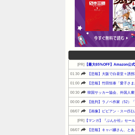
[PR]
【最大65%OFF】Amazon
01:30
【悲報】大阪で白昼堂々誘拐事件発
01:00
00:30
韓国サッカー協会、外国人審
00:00
【批判】ラノベ作家（52）
08/07
【画像】ビビアン・スー(5
[PR]
【マンガ】『ぶんか社』セー
08/07
【悲報】キャバ嬢さん、とある