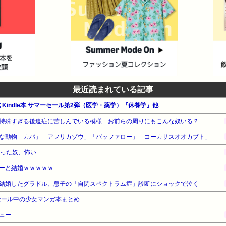
最近読まれている記事
公式 Kindle本 サマーセール第2弾（医学・薬学）『休養学』他
特殊すぎる後遺症に苦しんでいる模様…お前らの周りにもこんな奴いる？
な動物「カバ」「アフリカゾウ」「バッファロー」「コーカサスオオカブト」
なった奴、怖い
ーと結婚ｗｗｗｗｗ
結婚したグラドル、息子の「自閉スペクトラム症」診断にショックで泣く
セール中の少女マンガ本まとめ
ュー