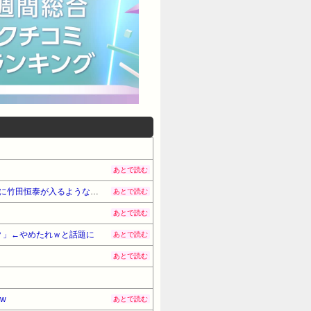
あとで読む
【悲報】竹田恒泰「愛子さまが天皇になれないのはSnow Manに女がいないのと同じ」X民「養子案はSnow Manに竹田恒泰が入るようなもの」
あとで読む
あとで読む
？」←やめたれｗと話題に
あとで読む
あとで読む
w
あとで読む