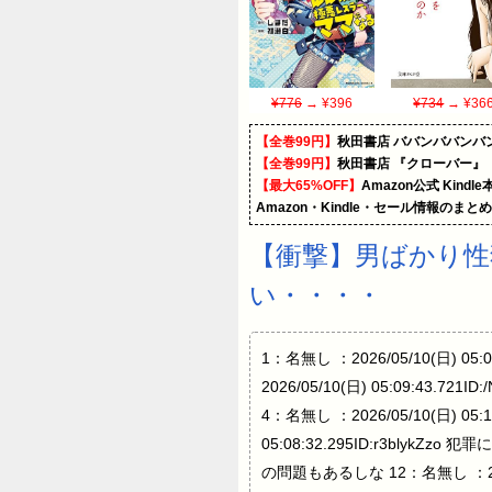
¥776
→ ¥396
¥734
→ ¥36
【全巻99円】
秋田書店 ババンババンバ
【全巻99円】
秋田書店 『クローバー』
【最大65%OFF】
Amazon公式 Kind
Amazon・Kindle・セール情報のまと
【衝撃】男ばかり
い・・・・
1：名無し ：2026/05/10(日) 
2026/05/10(日) 05:09
4：名無し ：2026/05/10(日) 0
05:08:32.295ID:r3blykZz
の問題もあるしな 12：名無し ：202