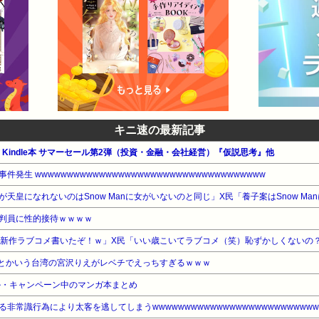
キニ速の最新記事
公式 Kindle本 サマーセール第2弾（投資・金融・会社経営）『仮説思考』他
生 wwwwwwwwwwwwwwwwwwwwwwwwwwwwwwwwwwww
判員に性的接待ｗｗｗｗ
「新作ラブコメ書いたぞ！ｗ」X民「いい歳こいてラブコメ（笑）恥ずかしくないの
1)とかいう台湾の宮沢りえがレベチでえっちすぎるｗｗｗ
ル・キャンペーン中のマンガ本まとめ
非常識行為により太客を逃してしまうwwwwwwwwwwwwwwwwwwwwwwwwww