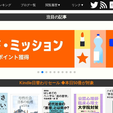
ンキング
ブログ一覧
閲覧履歴▼
リンク▼
ブックマーク
最近読んだ
あとで読む
ネットスーパー
飲食店舗用品
セール情報
注目の記事
Kindle日替わりセール ◆本日50冊が対象