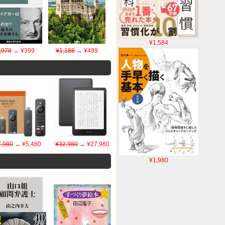
¥1,584
,078
→ ¥399
¥1,188
→ ¥499
7,980
→ ¥5,480
¥32,980
→ ¥27,980
¥1,980