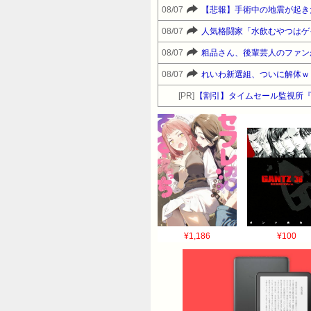
08/07
【悲報】手術中の地震が起き
08/07
人気格闘家「水飲むやつはゲ
08/07
粗品さん、後輩芸人のファン
08/07
れいわ新選組、ついに解体ｗ
[PR]
【割引】タイムセール監視所
¥1,186
¥100