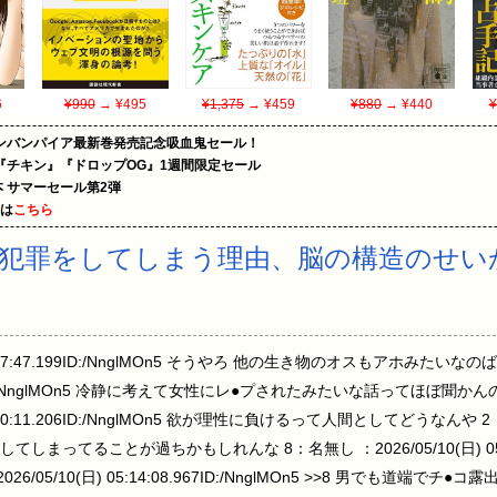
6
¥990
→ ¥495
¥1,375
→ ¥459
¥880
→ ¥440
¥
ンバンパイア最新巻発売記念吸血鬼セール！
『チキン』『ドロップOG』1週間限定セール
le本 サマーセール第2弾
めは
こちら
性犯罪をしてしまう理由、脳の構造のせい
05:07:47.199ID:/NnglMOn5 そうやろ 他の生き物のオスもアホみたい
:43.721ID:/NnglMOn5 冷静に考えて女性にレ●プされたみたいな話って
5:10:11.206ID:/NnglMOn5 欲が理性に負けるって人間としてどうなんや 2：
o 犯罪にしてしまってることが過ちかもしれんな 8：名無し ：2026/05/10(日) 05:1
6/05/10(日) 05:14:08.967ID:/NnglMOn5 >>8 男でも道端