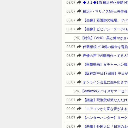
08/07
◆Ｊ１◆1節 横浜FM×鹿島 H
08/07
08/07
【画像】看護師の職場、ヤバ
08/07
【画像】ビビアン・スー(5
[PR]
【特集】FANCL 美と健や
08/07
代襲相続で10億の借金を背
08/07
声優の声でAI動画作ってる
08/07
【衝撃動画】女チャーハン職
08/07
08/07
オンライン会見に顔を出さず
[PR]
08/07
【議論】死刑賛成派なんだけ
00:00
「エアコンから変な音がする。
08/07
【ハンターハンター】ヨーク
08/07
【悲報】外国人に「日本の土