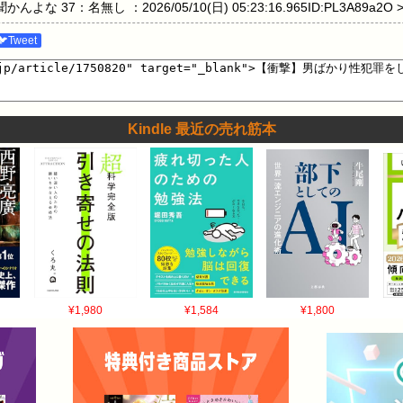
 37：名無し ：2026/05/10(日) 05:23:16.965ID:PL3A89a
(日) 05:24:24.165ID:/NnglMOn5 >>37 拡散するためにやるの
🐦Tweet
Kindle 最近の売れ筋本
¥1,980
¥1,584
¥1,800