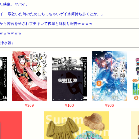
た映像、ヤバイ。
イ、 喉乾いた時のためにちっちゃいゲイ水筒持ち歩くとか。」
から苦言を呈されブチギレて後輩と縁切り報告ｗｗｗｗ
ｗｗｗｗｗｗ
『浄水器』
¥369
¥100
¥906