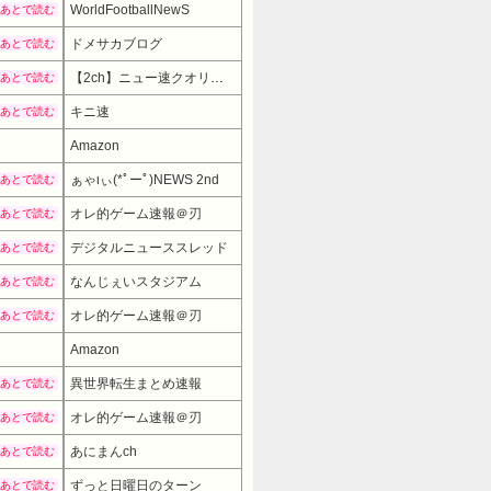
WorldFootballNewS
あとで読む
ドメサカブログ
あとで読む
【2ch】ニュー速クオリティ
あとで読む
キニ速
あとで読む
Amazon
ぁゃιぃ(*ﾟーﾟ)NEWS 2nd
あとで読む
オレ的ゲーム速報＠刃
あとで読む
デジタルニューススレッド
あとで読む
なんじぇいスタジアム
あとで読む
オレ的ゲーム速報＠刃
あとで読む
Amazon
6980円
→ 4980円 （01:30時点）
異世界転生まとめ速報
あとで読む
オレ的ゲーム速報＠刃
あとで読む
あにまんch
あとで読む
ずっと日曜日のターン
あとで読む