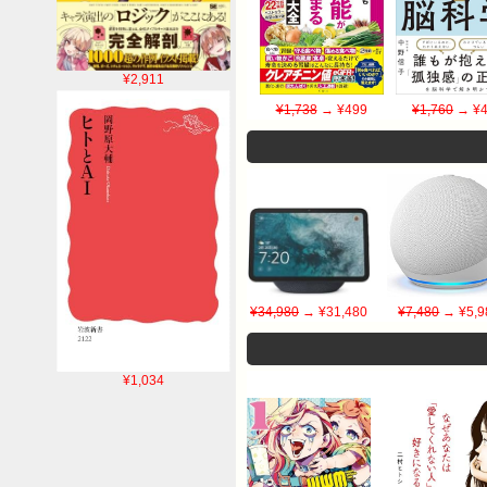
¥2,911
¥1,738
→ ¥499
¥1,760
→ ¥4
¥34,980
→ ¥31,480
¥7,480
→ ¥5,9
¥1,034