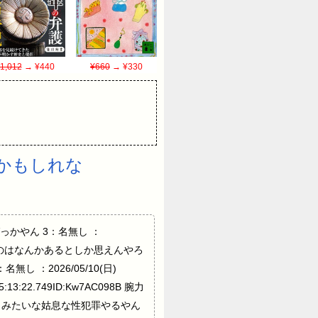
1,012
→ ¥440
¥660
→ ¥330
かもしれな
なのばっかやん 3：名無し ：
ほぼ聞かんのはなんかあるとしか思えんやろ
名無し ：2026/05/10(日)
3:22.749ID:Kw7AC098B 腕力
でチ●コ露出みたいな姑息な性犯罪やるやん