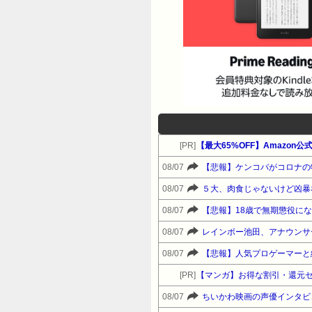
[PR]
【最大65%OFF】Amazon
08/07
【悲報】ケンコバがコロナの
08/07
５大、肉食じゃないけど凶暴
08/07
【悲報】18歳で無期懲役に
08/07
レインボー池田、アナウンサ
08/07
【悲報】人気プロゲーマーと
[PR]
【マンガ】お得な割引・還元
08/07
ちいかわ映画の声優インタビ