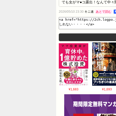
でも女がマ●コ露出！なんて中々聞かんよな
けど 40：名無し ：2026/05/10
2026/05/10 23:30
キニ速
あとで読む
デイ 今日のオカズ決定や…
¥1,683
¥1,693