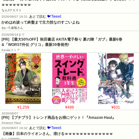
ｗｗｗｗｗｗｗｗ
なんJクエスト
🐦Tweet
あとで読む
2026/08/07 19:31
かめはめ波って終盤まで主力技なのすごいよね
ねいろ速報さん
2026/08/19まで
[PR] 【最大50%OFF】秋田書店 AKITA電子祭り 夏の陣「ガブ」最新6巻
&「WORST外伝 グリコ」最新39巻発売!
Kindleストア
¥1,259
¥499
¥631
2026/08/07
[PR] 【プチプラ】トレンド商品をお得にゲット！『Amazon Haul』
Amazon Haul
🐦Tweet
あとで読む
2026/08/07 19:32
【画像】日本のライオンさん、溶けるｗｗｗｗｗｗｗｗｗｗｗｗｗ