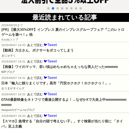
最近読まれている記事
2026/08/20まで
[PR]
【最大30%OFF】インプレス 夏のインプレスグループフェア『このレトロ
ゲームを遊べ！』他
Kindleストア
🐦Tweet
あとで読む
2026/08/07 19:33
【動画】力士さん、ボクサーをボコってしまう
まにゅそく
🐦Tweet
あとで読む
2026/08/07 19:31
【画像】ワイのマッマ、若い頃はめちゃめちゃえっちな美人だったwwwww
BIPブログ
🐦Tweet
あとで読む
2026/08/07 19:31
日本「輸入に頼りまくりです」高市「円安ホクホク！ホクホクゥ！」←
おうまがタイムズ
🐦Tweet
あとで読む
2026/08/07 19:32
GTA6最新映像をネトフリで最速公開するよ！→なぜかXで大炎上中wwwwwwww
wwww
mutyunのゲーム+αブログ
🐦Tweet
あとで読む
2026/08/07 19:33
【スマホ】急増する「自分の頭で考えない子」。すぐ検索が当たり前に 「タイ
パ」至上主義