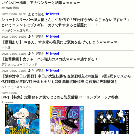
レインボー池田、アナウンサーと結婚ｗｗｗｗｗ
mashlife通信
🐦Tweet
あとで読む
2026/08/07 18:30
ショートスリーパー堀大輔さん、生配信で「寝たほうがいんじゃないですか？」
というコメントにブチギレ！ガチで怖すぎると話題に・・・
オレ的ゲーム速報＠刃
🐦Tweet
あとで読む
2026/08/07 19:06
【動画あり】JKさん、すき家の店員にご褒美をあげてしまうｗｗｗｗｗ
ネギ速
🐦Tweet
あとで読む
2026/08/07 21:08
【衝撃動画】女チャーハン職人のスゴ技ｗｗｗｗ凄すぎる！！
デジタルニューススレッド
🐦Tweet
あとで読む
2026/08/07 21:08
【阪神対中日17回戦】中日が大逆転勝ち 交流戦後初の4連勝！9回2死ドリスから
代打阿部が逆転V打 松山ヒヤリも20S 髙橋宏5回2失点 佐藤に先制被弾も
なんじぇいスタジアム
2026/08/07
[PR] 【特集】定期おトク便ではじめる防災備蓄 ローリングストック特集
Amazon