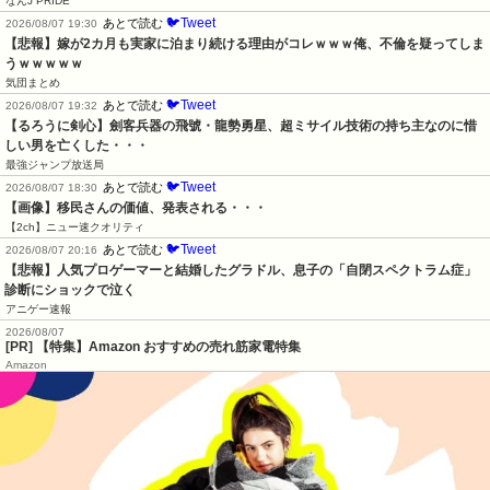
なんJ PRIDE
🐦Tweet
あとで読む
2026/08/07 19:30
【悲報】嫁が2カ月も実家に泊まり続ける理由がコレｗｗｗ俺、不倫を疑ってしま
うｗｗｗｗｗ
気団まとめ
🐦Tweet
あとで読む
2026/08/07 19:32
【るろうに剣心】劍客兵器の飛號・龍勢勇星、超ミサイル技術の持ち主なのに惜
しい男を亡くした・・・
最強ジャンプ放送局
🐦Tweet
あとで読む
2026/08/07 18:30
【画像】移民さんの価値、発表される・・・
【2ch】ニュー速クオリティ
🐦Tweet
あとで読む
2026/08/07 20:16
【悲報】人気プロゲーマーと結婚したグラドル、息子の「自閉スペクトラム症」
診断にショックで泣く
アニゲー速報
2026/08/07
[PR] 【特集】Amazon おすすめの売れ筋家電特集
Amazon