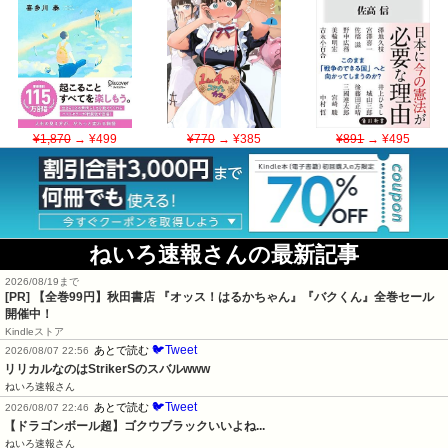
¥1,870
→ ¥499
¥770
→ ¥385
¥891
→ ¥495
ねいろ速報さんの最新記事
2026/08/19まで
[PR]
【全巻99円】秋田書店 『オッス！はるかちゃん』『バクくん』全巻セール
開催中！
Kindleストア
🐦Tweet
あとで読む
2026/08/07 22:56
リリカルなのはStrikerSのスバルwww
ねいろ速報さん
🐦Tweet
あとで読む
2026/08/07 22:46
【ドラゴンボール超】ゴクウブラックいいよね...
ねいろ速報さん