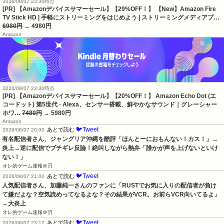
2026/08/07 23:30時点
[PR] 【Amazonデバイスサマーセール】【29%OFF！】 【New】Amazon Fire
TV Stick HD | 手軽にストリーミングをはじめよう | ストリーミングメディアプ…
6980円
→ 4980円
Amazon
2026/08/07 23:30時点
[PR] 【Amazonデバイスサマーセール】【20%OFF！】 Amazon Echo Dot (エ
コードット) 第5世代 - Alexa、センサー搭載、鮮やかなサウンド｜グレーシャー
ホワ…
7480円
→ 5980円
Amazon
🐦Tweet
あとで読む
2026/08/07 20:00
有名配信者さん、ジャングリア沖縄を酷評「ほんとーにおもんない！カス！」→
炎上→逆に配信でブチギレ反論！絶叫しながら熱弁「誰かが声を上げないといけ
ない！」
オレ的ゲーム速報＠刃
🐦Tweet
あとで読む
2026/08/07 21:00
人気配信者さん、加藤純一さんのファンに「RUSTでお気に入りの配信者が負け
て嫌だよな？空気読めってなるよな？その結果がVCR。お前らVCR向いてるよ」
→大炎上
オレ的ゲーム速報＠刃
🐦Tweet
あとで読む
2026/08/07 23:17