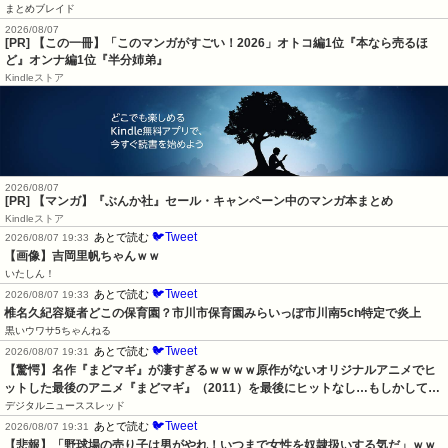
まとめブレイド
2026/08/07
[PR] 【この一冊】「このマンガがすごい！2026」オトコ編1位『本なら売るほ
ど』オンナ編1位『半分姉弟』
Kindleストア
2026/08/07
[PR] 【マンガ】『ぶんか社』セール・キャンペーン中のマンガ本まとめ
Kindleストア
🐦Tweet
あとで読む
2026/08/07 19:33
【画像】吉岡里帆ちゃんｗｗ
いたしん！
🐦Tweet
あとで読む
2026/08/07 19:33
椎名久紀容疑者どこの保育園？市川市保育園みらいっぽ市川南5ch特定で炎上
黒いウワサ5ちゃんねる
🐦Tweet
あとで読む
2026/08/07 19:31
【驚愕】名作『まどマギ』が凄すぎるｗｗｗｗ原作がないオリジナルアニメでヒ
ットした最後のアニメ『まどマギ』（2011）を最後にヒットなし…もしかして…
デジタルニューススレッド
🐦Tweet
あとで読む
2026/08/07 19:31
【悲報】「野球場の売り子は男がやれ！いつまで女性を奴隷扱いする気だ」ｗｗ