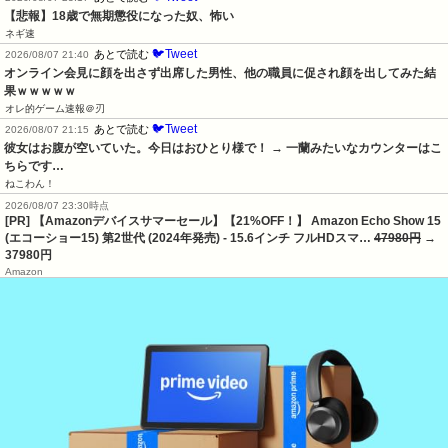
【悲報】18歳で無期懲役になった奴、怖い
ネギ速
🐦Tweet
あとで読む
2026/08/07 21:40
オンライン会見に顔を出さず出席した男性、他の職員に促され顔を出してみた結
果ｗｗｗｗｗ
オレ的ゲーム速報＠刃
🐦Tweet
あとで読む
2026/08/07 21:15
彼女はお腹が空いていた。今日はおひとり様で！ → 一蘭みたいなカウンターはこ
ちらです…
ねこわん！
2026/08/07 23:30時点
[PR] 【Amazonデバイスサマーセール】【21%OFF！】 Amazon Echo Show 15
(エコーショー15) 第2世代 (2024年発売) - 15.6インチ フルHDスマ…
47980円
→
37980円
Amazon