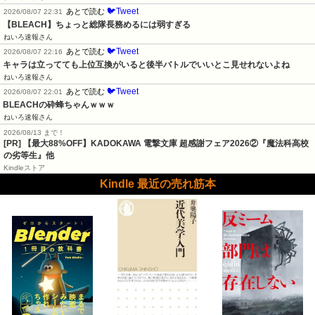
🐦Tweet
あとで読む
2026/08/07 22:31
【BLEACH】ちょっと総隊長務めるには弱すぎる
ねいろ速報さん
🐦Tweet
あとで読む
2026/08/07 22:16
キャラは立ってても上位互換がいると後半バトルでいいとこ見せれないよね
ねいろ速報さん
🐦Tweet
あとで読む
2026/08/07 22:01
BLEACHの砕蜂ちゃんｗｗｗ
ねいろ速報さん
2026/08/13 まで！
[PR] 【最大88%OFF】KADOKAWA 電撃文庫 超感謝フェア2026②『魔法科高校
の劣等生』他
Kindleストア
Kindle 最近の売れ筋本