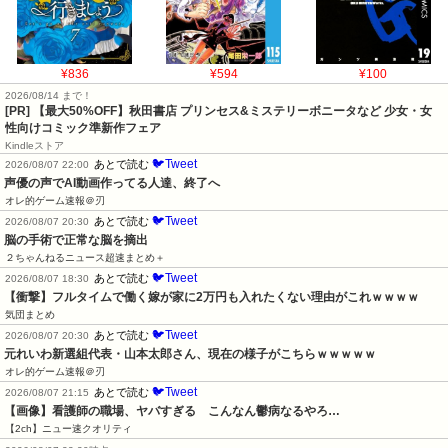
¥836
¥594
¥100
2026/08/14 まで！
[PR] 【最大50%OFF】秋田書店 プリンセス&ミステリーボニータなど 少女・女
性向けコミック準新作フェア
Kindleストア
🐦Tweet
あとで読む
2026/08/07 22:00
声優の声でAI動画作ってる人達、終了へ
オレ的ゲーム速報＠刃
🐦Tweet
あとで読む
2026/08/07 20:30
脳の手術で正常な脳を摘出
２ちゃんねるニュース超速まとめ＋
🐦Tweet
あとで読む
2026/08/07 18:30
【衝撃】フルタイムで働く嫁が家に2万円も入れたくない理由がこれｗｗｗｗ
気団まとめ
🐦Tweet
あとで読む
2026/08/07 20:30
元れいわ新選組代表・山本太郎さん、現在の様子がこちらｗｗｗｗｗ
オレ的ゲーム速報＠刃
🐦Tweet
あとで読む
2026/08/07 21:15
【画像】看護師の職場、ヤバすぎる　こんなん鬱病なるやろ…
【2ch】ニュー速クオリティ