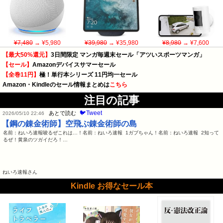
¥7,480
→ ¥5,980
¥39,980
→ ¥35,980
¥8,980
→ ¥7,600
【最大50%還元】
3日間限定 マンガ毎週末セール「アツいスポーツマンガ」
【セール】
Amazonデバイスサマーセール
【全巻11円】
極！単行本シリーズ 11円均一セール
Amazon・Kindleのセール情報まとめは
こちら
注目の記事
🐦Tweet
あとで読む
2026/05/10 22:46
【鋼の錬金術師】空飛ぶ錬金術師の島
名前：ねいろ速報唆るぜこれは…！名前：ねいろ速報 1ガブちゃん！名前：ねいろ速報 2知って
るぜ！黄泉のツガイだろ！…
ねいろ速報さん
Kindle お得なセール本