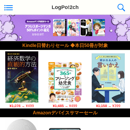
LogPo!2ch
Kindle日替わりセール ◆本日50冊が対象
¥1,276
→ ¥499
¥1,485
→ ¥499
¥1,158
→ ¥399
Amazonデバイスサマーセール