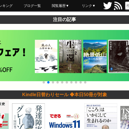
ンキング
ブログ一覧
閲覧履歴▼
リンク▼
ブックマーク
最近読んだ
あとで読む
ネットスーパー
飲食店舗用品
セール情報
注目の記事
Kindle日替わりセール ◆本日50冊が対象