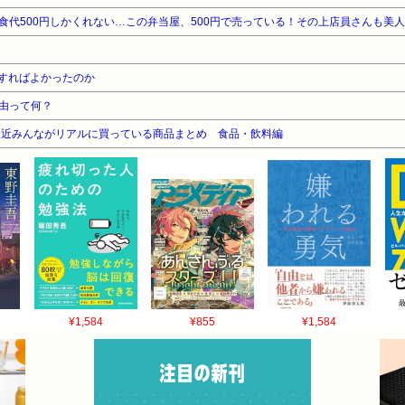
食代500円しかくれない…この弁当屋、500円で売っている！その上店員さんも美
すればよかったのか
由って何？
最近みんながリアルに買っている商品まとめ 食品・飲料編
¥1,584
¥855
¥1,584