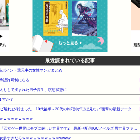
最近読まれている記事
e本 高ポイント還元中の女性マンガまとめ
承認許可制になる
太ももで挟まれた男子高生、瞑想状態に
ますか？
レビ離れ｣が始まった…10代後半～20代の約7割が"ほぼ見ない"衝撃の最新データ
ｗｗｗｗｗｗｗｗｗ
【0円～】マイクロマガジン社 「乙女ゲー世界はモブに厳しい世界です2」最新刊配信!GCノベルズ 異世界ファンタジーフェア
女多すぎだろｗｗｗｗｗｗｗｗｗｗwwww