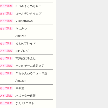
NEWSまとめもりー
あとで読む
ゴールデンタイムズ
あとで読む
VTuberNews
あとで読む
うしみつ
あとで読む
Amazon
まとめブレイド
あとで読む
BIPブログ
あとで読む
常識的に考えた
あとで読む
オレ的ゲーム速報＠刃
あとで読む
２ちゃんねるニュース超速まとめ＋
あとで読む
Amazon
ネギ速
あとで読む
バズッター速報
あとで読む
なんJクエスト
あとで読む