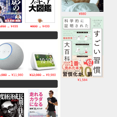
¥880
,650
→ ¥499
¥800
→ ¥499
,980
→ ¥11,980
¥12,980
→ ¥9,980
¥1,584