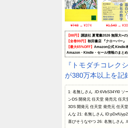
¥748
→ ¥374
¥1,540
→ ¥30
【88円】
講談社 夏電書2026 無限大∞
【全巻99円】
秋田書店 『クローバー』
【最大65%OFF】
Amazon公式 Kind
Amazon・Kindle・セール情報のまと
『トモダチコレクシ
が380万本以上を記
1: 名無しさん .ID:6VbS34Yl0
ンDS 開発元 任天堂 発売元 任天堂
3DS 開発元 任天堂 発売元 任天堂
んな 21: 名無しさん ID:p
喜びそうなやつ 26: 名無しさん .