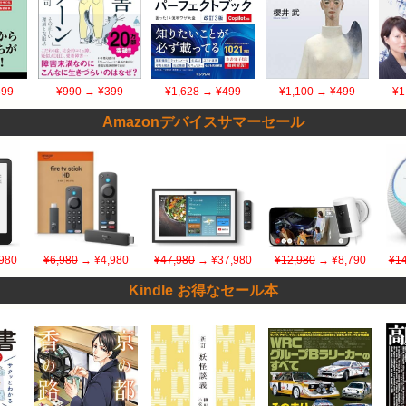
99
¥990
→ ¥399
¥1,628
→ ¥499
¥1,100
→ ¥499
¥1
Amazonデバイスサマーセール
980
¥6,980
→ ¥4,980
¥47,980
→ ¥37,980
¥12,980
→ ¥8,790
¥14
Kindle お得なセール本