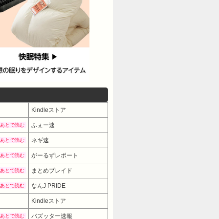
Kindleストア
ふぇー速
あとで読む
ネギ速
あとで読む
がーるずレポート
あとで読む
まとめブレイド
あとで読む
なんJ PRIDE
あとで読む
Kindleストア
バズッター速報
あとで読む