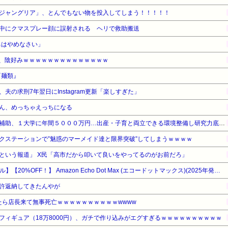
ジャングリア」、とんでもない物を投入してしまう！！！！！
中にクマスプレー顔に誤射される ヘリで救助搬送
の男はやめなさい」
ん、陰好みｗｗｗｗｗｗｗｗｗｗｗｗｗｗ
『麺類』
夫の求刑7年翌日にInstagram更新「楽しすぎた」
ん、めっちゃえっちになる
【文科省】女性研究者支援に補助、１大学に年間５０００万円…出産・子育と両立できる環境整備し研究力底上げ
クステーションで”魅惑のマーメイド達と限界突破”してしまうｗｗｗｗ
という報道」 X民「高市だから叩いて良いをやってるのがお前だろ」
【Amazonデバイスサマーセール】【20%OFF！】 Amazon Echo Dot Max (エコードットマックス)(2025年発売) - Alexaスピーカー、部屋中に広がるサウンド、スマートホームハブ内蔵、グレーシャーホワイト
許返納してきたんやが
したら店長来て無事死亡ｗｗｗｗｗｗｗｗｗｗwwww
フィギュア（18万8000円）、ガチで作り込みがエグすぎるｗｗｗｗｗｗｗｗｗｗ