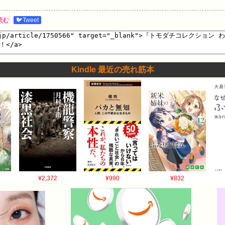
読む
🐦Tweet
Kindle 最近の売れ筋本
¥2,372
¥990
¥832