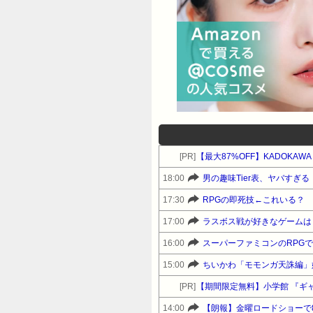
[PR]
【最大87%OFF】KADOKA
18:00
男の趣味Tier表、ヤバすぎる
17:30
RPGの即死技←これいる？
17:00
ラスボス戦が好きなゲームは
16:00
スーパーファミコンのRPG
15:00
ちいかわ「モモンガ天誅編」
[PR]
【期間限定無料】小学館 『ギ
14:00
【朗報】金曜ロードショーで8