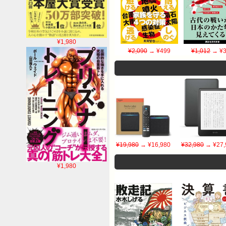
¥1,980
¥2,090
→ ¥499
¥1,012
→ ¥3
¥19,980
→ ¥16,980
¥32,980
→ ¥27,
¥1,980