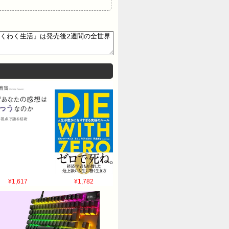
¥1,617
¥1,782