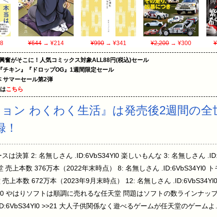
8
¥644
→ ¥214
¥990
→ ¥341
¥2,200
→ ¥300
¥
の興奮がそこに！人気コミックス対象ALL88円(税込)セール
『チキン』『ドロップOG』1週間限定セール
le本 サマーセール第2弾
めは
こちら
ョン わくわく生活』は発売後2週間の全
録！
 ソースは決算 2: 名無しさん .ID:6VbS34Yl0 楽しいもんな 3: 名無しさん .
 売上本数 376万本（2022年末時点） 8: 名無しさん .ID:6VbS34Y
 売上本数 672万本（2023年9月末時点） 12: 名無しさん .ID:6VbS3
DxfUyp20 やはりソフトは順調に売れるな任天堂 問題はソフトの数ライン
ID:6VbS34Yl0 >>21 大人子供関係なく遊べるゲームが任天堂のゲームよ