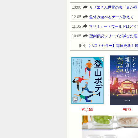
13:00
サザエさん世界の夫「妻が昼
12:05
盆休み遊べるゲーム教えて
11:05
マリオカートワールドはどう
10:05
聖剣伝説シリーズが滅びた理
[PR]
【ベストセラー】毎日更新！
¥1,155
¥673