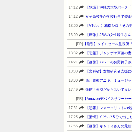
14:12
【物議】沖縄の大型パーク「
14:12
女子高校生が学校行事で登山
13:00
【VTuber】柘榴シロ「そ
13:09
【画像】JRAの女性騎手さ
[PR]
【割引】タイムセール監視所
13:32
【悲報】ジャンポケ斉藤の妻、
14:21
【画像】バレーの狩野舞子さ
13:00
13:00
西川貴教アニキ、ミュージッ
17:49
蓮舫「蓮舫だから叩いて良い
[PR]
17:31
【悲報】フォークリフトの免
17:25
【驚愕】ﾋﾟﾝｻﾛで５分で出
17:55
【画像】キャミィさんの最新