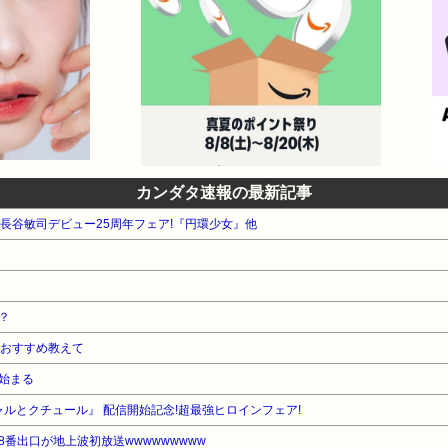
カンダタ速報の最新記事
WA 長谷敏司デビュー25周年フェア!『円環少女』他
？
でおすすめ教えて
始まる
ャルとクチュール』 配信開始記念!超最強ヒロインフェア!
番出口が地上波初放送wwwwwwwww