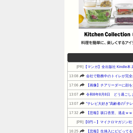
[PR]
【マンガ】全出版社 Kindl
13:08
会社で勤務中のトイレが完全
17:06
【画像】チアリーダーに顔を
13:07
令和8年8月8日 どう過ごし
13:07
"テレビ大好き"高齢者の｢テ
17:32
【悲報】坂口杏里、逃走ｗｗ
[PR]
16:25
【悲報】生挿入にビビってる