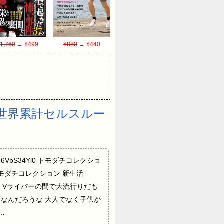
1,760
→ ¥499
¥880
→ ¥440
世界累計セルスルー
ID:6VbS34Yl0 トモダチコレクショ
l0 トモダチコレクション 新生活
4Yl0 Vライバーの間で大流行りだも
ナップなんだろうな 大人でなく子供が
…