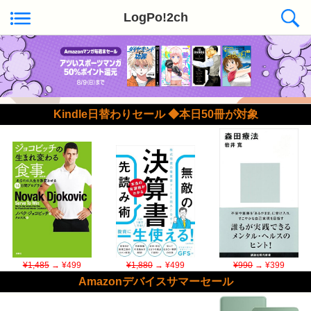
LogPo!2ch
Kindle日替わりセール ◆本日50冊が対象
¥1,485
→ ¥499
¥1,880
→ ¥499
¥990
→ ¥399
Amazonデバイスサマーセール