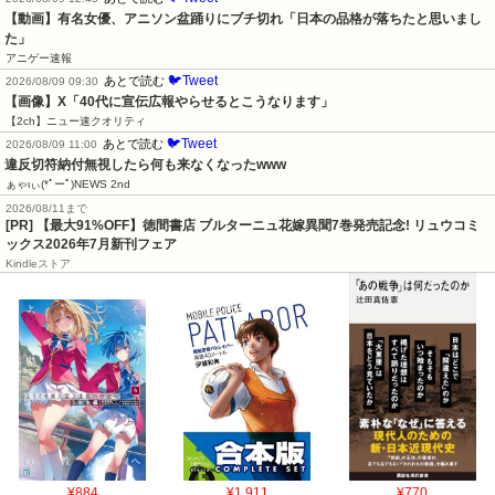
【動画】有名女優、アニソン盆踊りにブチ切れ「日本の品格が落ちたと思いまし
た」
アニゲー速報
🐦Tweet
あとで読む
2026/08/09 09:30
【画像】X「40代に宣伝広報やらせるとこうなります」
【2ch】ニュー速クオリティ
🐦Tweet
あとで読む
2026/08/09 11:00
違反切符納付無視したら何も来なくなったwww
ぁゃιぃ(*ﾟーﾟ)NEWS 2nd
2026/08/11まで
[PR] 【最大91%OFF】徳間書店 ブルターニュ花嫁異聞7巻発売記念! リュウコミ
ックス2026年7月新刊フェア
Kindleストア
¥884
¥1,911
¥770