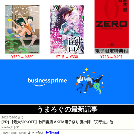
¥759
→ ¥380
¥715
→ ¥330
¥713
→ ¥407
うまろぐの最新記事
2026/09/05まで
[PR]
【最大50%OFF】秋田書店 AKITA電子祭り 夏の陣 『刃牙道』他
Kindleストア
🐦Tweet
あとで読む
2026/08/09 13:31