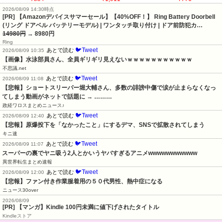
2026/08/09 14:30時点
[PR] 【Amazonデバイスサマーセール】【40%OFF！】 Ring Battery Doorbell
(リング ドアベル バッテリーモデル) | ワンタッチ取り付け | ドア前防犯カ…
14980円
→ 8980円
Ring
🐦Tweet
あとで読む
2026/08/09 10:35
【画像】水泳部員さん、全員ギリギリ見えないｗｗｗｗｗｗｗｗｗｗｗ
不思議.net
🐦Tweet
あとで読む
2026/08/09 11:08
【悲報】ショートスリーパー堀大輔さん、多数の誹謗中傷で涙が止まらなくなっ
てしまう動画がネットで話題に → ………
政経ワロスまとめニュース♪
🐦Tweet
あとで読む
2026/08/09 12:40
【悲報】原爆投下を「なかったこと」にするデマ、SNSで拡散されてしまう
キニ速
🐦Tweet
あとで読む
2026/08/09 11:07
スーパーの裏でヤニ吸う2人とかいうヤバすぎるアニメwwwwwwwwwww
異世界転生まとめ速報
🐦Tweet
あとで読む
2026/08/09 12:00
【悲報】ファン付き作業服着用の５０代男性、熱中症になる
ニュース30over
2026/08/09
[PR] 【マンガ】Kindle 100円未満に値下げされたタイトル
Kindleストア