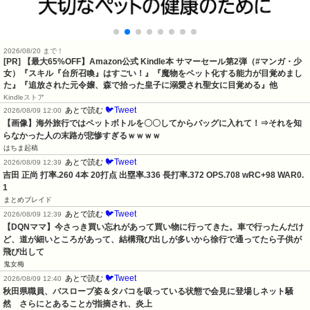
2026/08/20 まで！
[PR]
【最大65%OFF】Amazon公式 Kindle本 サマーセール第2弾（#マンガ・少
女）『スキル『台所召喚』はすごい！』『魔物をペット化する能力が目覚めまし
た』『追放された元令嬢、森で拾った皇子に溺愛され聖女に目覚める』他
Kindleストア
🐦Tweet
あとで読む
2026/08/09 12:00
【画像】海外旅行ではペットボトルを〇〇してからバッグに入れて！⇒それを知
らなかった人の末路が悲惨すぎるｗｗｗｗ
はちま起稿
🐦Tweet
あとで読む
2026/08/09 12:39
吉田 正尚 打率.260 4本 20打点 出塁率.336 長打率.372 OPS.708 wRC+98 WAR0.
1
まとめブレイド
🐦Tweet
あとで読む
2026/08/09 12:39
【DQNママ】今さっき買い忘れがあって買い物に行ってきた。車で行ったんだけ
ど、道が細いところがあって、結構飛び出しが多いから徐行で通ってたら子供が
飛び出して
鬼女梅
🐦Tweet
あとで読む
2026/08/09 12:40
秋田県職員、バスローブ姿＆タバコを吸っている状態で会見に登場しネット騒
然　さらにとあることが指摘され、炎上