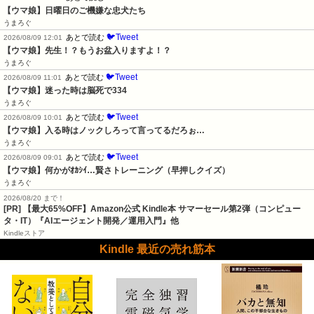
【ウマ娘】日曜日のご機嫌な忠犬たち
うまろぐ
🐦Tweet
あとで読む
2026/08/09 12:01
【ウマ娘】先生！？もうお盆入りますよ！？
うまろぐ
🐦Tweet
あとで読む
2026/08/09 11:01
【ウマ娘】迷った時は脳死で334
うまろぐ
🐦Tweet
あとで読む
2026/08/09 10:01
【ウマ娘】入る時はノックしろって言ってるだろぉ…
うまろぐ
🐦Tweet
あとで読む
2026/08/09 09:01
【ウマ娘】何かがｵｶｼｲ…賢さトレーニング（早押しクイズ）
うまろぐ
2026/08/20 まで！
[PR]
【最大65%OFF】Amazon公式 Kindle本 サマーセール第2弾（コンピュー
タ・IT）『AIエージェント開発／運用入門』他
Kindleストア
Kindle 最近の売れ筋本