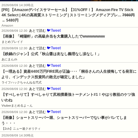
2026/08/09 14:30時点
[PR] 【Amazonデバイスサマーセール】【31%OFF！】 Amazon Fire TV Stick
4K Select | 4Kの高画質ストリーミング | ストリーミングメディアプレ…
7980円
→ 5480円
Amazon
🐦Tweet
あとで読む
2026/08/09 12:30
【画像】「崎陽軒」の高級弁当を大量購入したでwwwwwwww
まとめブレイド
🐦Tweet
あとで読む
2026/08/09 12:30
【鉄鍋のジャン】公式「秋山醤は友なし義理なし涙なし！」
あにまんch
🐦Tweet
あとで読む
2026/08/09 12:30
【一理ある】資産4400万円FIRE民が正論‥‥「桐谷さんの人生後悔してる発言に
より、インデックス投資民の敗北が確定しました」
ライフハックちゃんねる弐式
🐦Tweet
あとで読む
2026/08/09 12:30
【すぺしゃりて】すぺしゃりて尻相撲最強トーナメント#1！やはり教祖のケツ強
いわね
Vtuberまとめるよ～ん
🐦Tweet
あとで読む
2026/08/09 12:30
【画像】ショートスリーパー堀、ショートスリーパーでない事がバレてしま
う・・・
【2ch】ニュー速クオリティ
2026/08/09 14:30時点