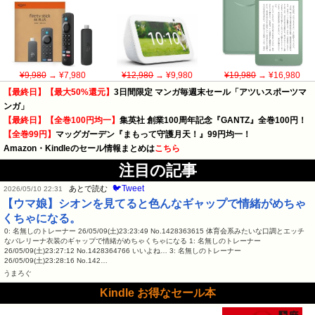
¥9,980
→ ¥7,980
¥12,980
→ ¥9,980
¥19,980
→ ¥16,980
【最終日】【最大50%還元】
3日間限定 マンガ毎週末セール「アツいスポーツマ
ンガ」
【最終日】【全巻100円均一】
集英社 創業100周年記念『GANTZ』全巻100円！
【全巻99円】
マッグガーデン『まもって守護月天！』99円均一！
Amazon・Kindleのセール情報まとめは
こちら
注目の記事
🐦Tweet
あとで読む
2026/05/10 22:31
【ウマ娘】シオンを見てると色んなギャップで情緒がめちゃ
くちゃになる。
0: 名無しのトレーナー 26/05/09(土)23:23:49 No.1428363615 体育会系みたいな口調とエッチ
なバレリーナ衣装のギャップで情緒がめちゃくちゃになる 1: 名無しのトレーナー
26/05/09(土)23:27:12 No.1428364766 いいよね… 3: 名無しのトレーナー
26/05/09(土)23:28:16 No.142…
うまろぐ
Kindle お得なセール本