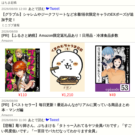
はちま起稿
🐦Tweet
あとで読む
2026/08/09 12:00
【グラブル】シャレムやジークフリートなど水着/浴衣限定キャラのEXポーズが追
加予定！
ミニゴブ速報
2026/08/09
[PR] 【ふるさと納税】Amazon限定返礼品あり！日用品・冷凍食品多数
Amazon
¥110
¥1,210
¥49
2026/08/09
[PR] 【ベストセラー】毎日更新！最近みんながリアルに買っている商品まとめ
本・マンガ編
Amazon
🐦Tweet
あとで読む
2026/08/09 11:00
【悲報】彫り師さん、ぶちまける「タトゥー入れてるヤツ全員バカです」「すご
い民度低いです」「一言目でバカだなってわかります全員」