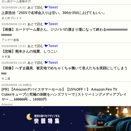
オレ的ゲーム速報＠刃
🐦Tweet
あとで読む
2026/08/09 14:02
上原浩治「250Sで名球会入りは甘い。300か350に上げてもいい」
まとめブレイド
🐦Tweet
あとで読む
2026/08/09 13:45
【画像】カードゲーム屋さん、ジジババの溜まり場になって終わるwwwwwwww
wwww
アニゲー速報
🐦Tweet
あとで読む
2026/08/09 13:31
【悲報】熊本さんの地震、しつこい
ネギ速
🐦Tweet
あとで読む
2026/08/09 13:20
【画像】へずま議員、被災地でめちゃくちゃ働いて老人たちを笑顔にしてしまう
ww
キニ速
2026/08/09 14:30時点
[PR] 【Amazonデバイスサマーセール】【15%OFF！】 Amazon Fire TV
Cube(キューブ) | 究極の体験をハンズフリーで | ストリーミングメディアプレイ
ヤー …
19980円
→ 16980円
Amazon