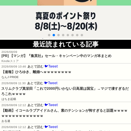
最近読まれている記事
2026/08/09
[PR] 【マンガ】『集英社』セール・キャンペーン中のマンガ本まとめ
Kindleストア
🐦Tweet
あとで読む
2026/08/09 10:46
【速報】ひろゆき、離婚へｗｗｗｗｗｗｗｗ
なんJ PRIDE
🐦Tweet
あとで読む
2026/08/09 11:30
スリムクラブ真栄田「これで2000円いかない日高屋は国宝」→マジで凄すぎるだ
ろこれｗｗｗｗ
はちま起稿
🐦Tweet
あとで読む
2026/08/09 12:12
【動画】イコールラブアイドルさん、素のテンションが怖すぎると話題ｗｗｗｗ
ｗｗｗｗｗｗｗｗｗｗｗｗ
おる速
🐦Tweet
あとで読む
2026/08/09 12:12