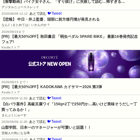
【衝撃動画】バイク女子さん、「すり抜け」に失敗して詰む…怖すぎる…
デジタルニューススレッド
🐦Tweet
あとで読む
2026/08/09 12:12
【悲報】 中日・井上監督、頭部に前方後円墳が発見される
なんJ（まとめては）いかんのか？
2026/08/19まで
[PR] 【最大50%OFF】秋田書店 「弱虫ペダル SPARE BIKE」 最新16巻発売記念
フェア!
Kindleストア
2026/08/13 まで！
[PR]
【最大50%OFF】KADOKAWA カドサマー2026 第3弾
Kindleストア
🐦Tweet
あとで読む
2026/08/09 11:30
【白バラ案件】高級豆腐ワイ「150g×2丁で250円か…高いけど美味そうだし一丁
買ってみるか！」
まんぷくにゅーす
🐦Tweet
あとで読む
2026/08/09 11:30
山梨学院、日本一のマネージャーが可愛いと話題！！
芸能人の気になる噂
🐦Tweet
あとで読む
2026/08/09 12:45